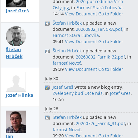
document,
2026 put rodín na Vrch
Osly.jpg
, in
Farnosť Stará Ľubovňa
.
Jozef Greš
14:14
View Document
Go to Folder
Štefan Hrbček
uploaded a new
document,
20260802_18NCRA.pdf
, in
Farnosť Stará Ľubovňa
.
09:41
View Document
Go to Folder
Štefan
Štefan Hrbček
uploaded a new
Hrbček
document,
20260802_Farnik_32.pdf
, in
farnosť Novoť
.
09:29
View Document
Go to Folder
July 30
Jozef Greš
wrote a new blog entry,
Zvelebený buď Otče náš
, in
Jozef Greš
.
Jozef Hlinka
16:56
July 26
Štefan Hrbček
uploaded a new
document,
20260726_Farnik_31.pdf
, in
farnosť Novoť
.
09:20
View Document
Go to Folder
Ján