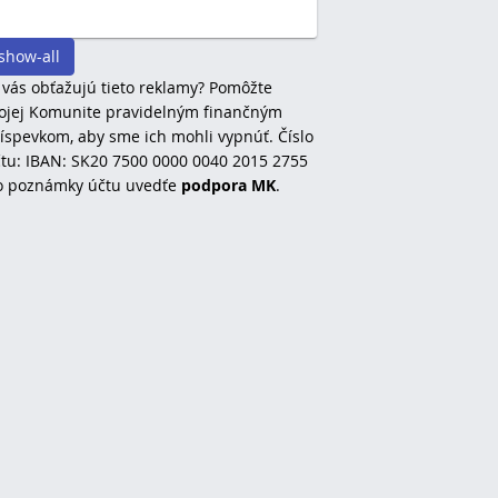
show-all
 vás obťažujú tieto reklamy? Pomôžte
jej Komunite pravidelným finančným
íspevkom, aby sme ich mohli vypnúť. Číslo
tu: IBAN: SK20 7500 0000 0040 2015 2755
o poznámky účtu uvedťe
podpora MK
.