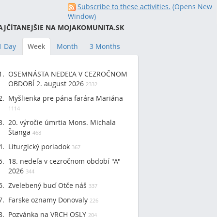
Subscribe to these activities.
(Opens New
Window)
AJČÍTANEJŠIE NA MOJAKOMUNITA.SK
1 Day
Week
Month
3 Months
OSEMNÁSTA NEDEĽA V CEZROČNOM
OBDOBÍ 2. august 2026
2332
Myšlienka pre pána farára Mariána
1114
20. výročie úmrtia Mons. Michala
Štanga
468
Liturgický poriadok
367
18. nedeľa v cezročnom období "A"
2026
344
Zvelebený buď Otče náš
337
Farske oznamy Donovaly
226
Pozvánka na VRCH OSLY
204