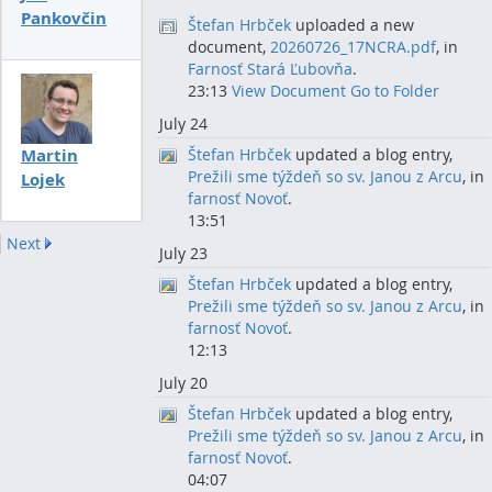
Pankovčin
Štefan Hrbček
uploaded a new
document,
20260726_17NCRA.pdf
, in
Farnosť Stará Ľubovňa
.
23:13
View Document
Go to Folder
July 24
Štefan Hrbček
updated a blog entry,
Martin
Prežili sme týždeň so sv. Janou z Arcu
, in
Lojek
farnosť Novoť
.
13:51
Next
July 23
Štefan Hrbček
updated a blog entry,
Prežili sme týždeň so sv. Janou z Arcu
, in
farnosť Novoť
.
12:13
July 20
Štefan Hrbček
updated a blog entry,
Prežili sme týždeň so sv. Janou z Arcu
, in
farnosť Novoť
.
04:07