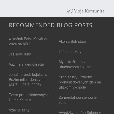
RECOMMENDED BLOG POSTS
4. ročník Behu Kalváriou
Ako sa Boh stará
2026 sa blíži!
Litánie pokory
Ježišove ruky
My si tu žijeme v
Vážime si demokraciu
„duchovnom luxuse“
Jonáš, prorok bojujúci s
Silné sestry: Príbehy
Božím milosrdenstvom.
prenasledovaných žien na
(24.7. – 27.7. 2025)
Blízkom východe
Tváre prenasledovaných -
Za mediálnou stenou je
Huma Younus
ticho
Vzácne ženy
Vyhrážky smrťou Saleha v