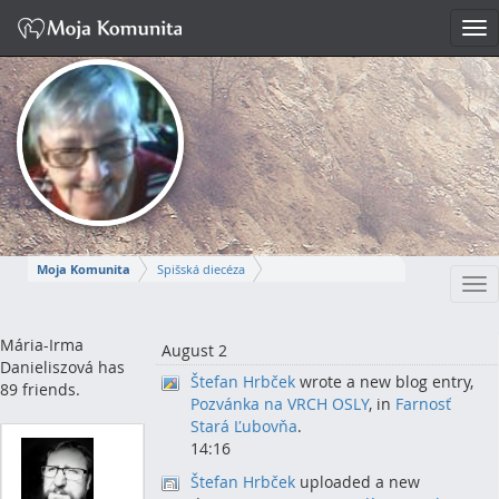
Tog
nav
Moja Komunita
Spišská diecéza
Tog
Spišskopodhradský dekanát
farnosť Spišská Kapitula
nav
MÁRIA-IRMA
Mária-Irma
August 2
Danieliszová has
Štefan Hrbček
wrote a new blog entry,
Napísať správu
89 friends.
Pozvánka na VRCH OSLY
, in
Farnosť
Stará Ľubovňa
.
14:16
Štefan Hrbček
uploaded a new