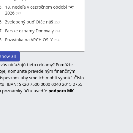
18. nedeľa v cezročnom období "A"
2026
377
Zvelebený buď Otče náš
353
Farske oznamy Donovaly
241
Pozvánka na VRCH OSLY
214
show-all
 vás obťažujú tieto reklamy? Pomôžte
jej Komunite pravidelným finančným
íspevkom, aby sme ich mohli vypnúť. Číslo
tu: IBAN: SK20 7500 0000 0040 2015 2755
o poznámky účtu uvedťe
podpora MK
.