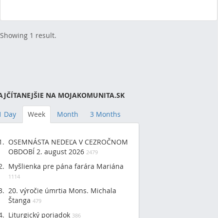
RSS
(Opens New Window)
Showing 1 result.
AJČÍTANEJŠIE NA MOJAKOMUNITA.SK
1 Day
Week
Month
3 Months
OSEMNÁSTA NEDEĽA V CEZROČNOM
OBDOBÍ 2. august 2026
2479
Myšlienka pre pána farára Mariána
1114
20. výročie úmrtia Mons. Michala
Štanga
479
Liturgický poriadok
386