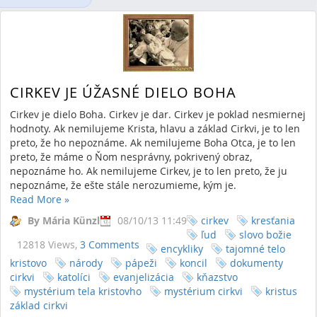
CIRKEV JE ÚŽASNÉ DIELO BOHA
Cirkev je dielo Boha. Cirkev je dar. Cirkev je poklad nesmiernej
hodnoty. Ak nemilujeme Krista, hlavu a základ Cirkvi, je to len
preto, že ho nepoznáme. Ak nemilujeme Boha Otca, je to len
preto, že máme o Ňom nesprávny, pokrivený obraz,
nepoznáme ho. Ak nemilujeme Cirkev, je to len preto, že ju
nepoznáme, že ešte stále nerozumieme, kým je.
Read More
»
By Mária Künzl
08/10/13 11:49
cirkev
kresťania
ľud
slovo božie
12818 Views,
3 Comments
encykliky
tajomné telo
kristovo
národy
pápeži
koncil
dokumenty
cirkvi
katolíci
evanjelizácia
kňazstvo
mystérium tela kristovho
mystérium cirkvi
kristus
základ cirkvi