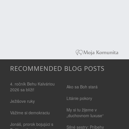
RECOMMENDED BLOG POSTS
4. ročník Behu Kalváriou
Ako sa Boh stará
2026 sa blíži!
Litánie pokory
Ježišove ruky
My si tu žijeme v
Vážime si demokraciu
„duchovnom luxuse“
Jonáš, prorok bojujúci s
Silné sestry: Príbehy