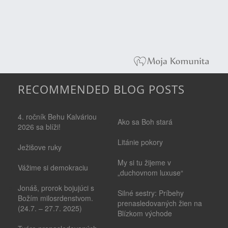
RECOMMENDED BLOG POSTS
4. ročník Behu Kalváriou
Ako sa Boh stará
2026 sa blíži!
Litánie pokory
Ježišove ruky
My si tu žijeme v
Vážime si demokraciu
„duchovnom luxuse“
Jonáš, prorok bojujúci s
Silné sestry: Príbehy
Božím milosrdenstvom.
prenasledovaných žien na
(24.7. – 27.7. 2025)
Blízkom východe