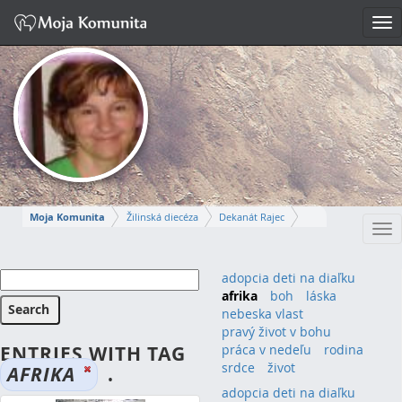
Tog
nav
Moja Komunita
Žilinská diecéza
Dekanát Rajec
Tog
Farnosť Rajecká Lesná
nav
EVA
adopcia deti na diaľku
afrika
boh
láska
Napísať správu
nebeska vlast
pravý život v bohu
ENTRIES WITH TAG
práca v nedeľu
rodina
srdce
život
AFRIKA
.
adopcia deti na diaľku
(1)