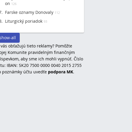
on
126
Farske oznamy Donovaly
112
Liturgický poriadok
93
show-all
 vás obťažujú tieto reklamy? Pomôžte
jej Komunite pravidelným finančným
íspevkom, aby sme ich mohli vypnúť. Číslo
tu: IBAN: SK20 7500 0000 0040 2015 2755
o poznámky účtu uvedťe
podpora MK
.