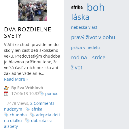
boh
(5)
afrika
(1)
láska
(4)
nebeska vlast
(1)
DVA ROZDIELNE
SVETY
pravý život v bohu
(2)
V Afrike chodí pravidelne do
práca v nedeľu
(1)
školy len časť detí školského
veku. Predovšetkým chudoba
rodina
(2)
srdce
(2)
je hlavnou príčinou toho, že
život
(2)
veľká časť z nich nezíska ani
základné vzdelanie...
Read More
»
By Eva Vráblová
17/06/13 10:33
pomoc
7478 Views,
2 Comments
nudznym
afrika
chudoba
adopcia deti
na diaľku
dobrota sv.
alžbety