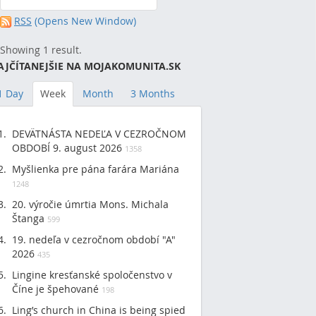
RSS
(Opens New Window)
Showing 1 result.
AJČÍTANEJŠIE NA MOJAKOMUNITA.SK
1 Day
Week
Month
3 Months
DEVÄTNÁSTA NEDEĽA V CEZROČNOM
OBDOBÍ 9. august 2026
1358
Myšlienka pre pána farára Mariána
1248
20. výročie úmrtia Mons. Michala
Štanga
599
19. nedeľa v cezročnom období "A"
2026
435
Lingine kresťanské spoločenstvo v
Číne je špehované
198
Ling’s church in China is being spied