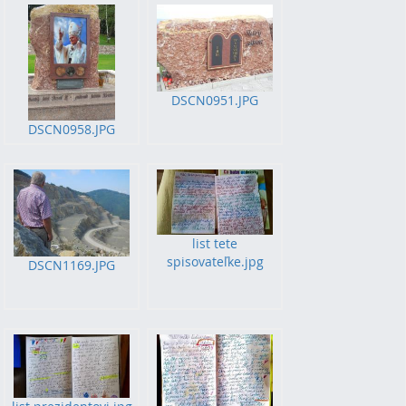
DSCN0951.JPG
DSCN0958.JPG
list tete
spisovateľke.jpg
DSCN1169.JPG