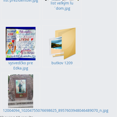
list prezidentovi.jpg
list veľkým ľu
´dom.jpg
vysvedčko pre
butkov 1209
Edka.jpg
12004094_10204755076698625_8957603948046489070_n.jpg