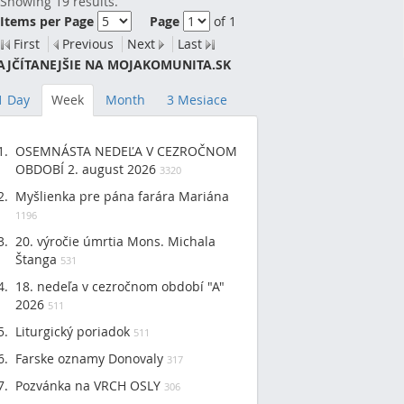
Showing 19 results.
Items per Page
Page
of 1
First
Previous
Next
Last
AJČÍTANEJŠIE NA MOJAKOMUNITA.SK
1 Day
Week
Month
3 Mesiace
OSEMNÁSTA NEDEĽA V CEZROČNOM
OBDOBÍ 2. august 2026
3320
Myšlienka pre pána farára Mariána
1196
20. výročie úmrtia Mons. Michala
Štanga
531
18. nedeľa v cezročnom období "A"
2026
511
Liturgický poriadok
511
Farske oznamy Donovaly
317
Pozvánka na VRCH OSLY
306