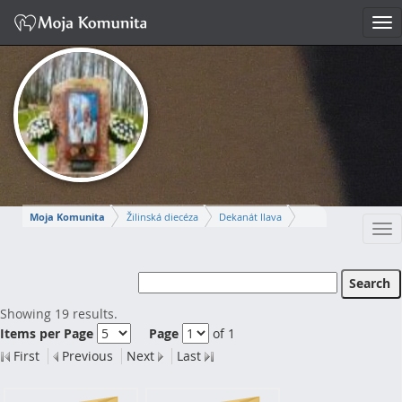
Tog
nav
Moja Komunita
Žilinská diecéza
Dekanát Ilava
Tog
Farnosť Ilava
nav
MARCELA
Showing 19 results.
Items per Page
Page
of 1
Napísať správu
First
Previous
Next
Last