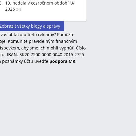
19. nedeľa v cezročnom období "A"
2026
248
Zobraziť všetky blogy a správy
 vás obťažujú tieto reklamy? Pomôžte
jej Komunite pravidelným finančným
íspevkom, aby sme ich mohli vypnúť. Číslo
tu: IBAN: SK20 7500 0000 0040 2015 2755
o poznámky účtu uvedťe
podpora MK
.