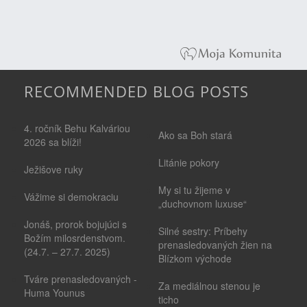
RECOMMENDED BLOG POSTS
4. ročník Behu Kalváriou
Ako sa Boh stará
2026 sa blíži!
Litánie pokory
Ježišove ruky
My si tu žijeme v
Vážime si demokraciu
„duchovnom luxuse“
Jonáš, prorok bojujúci s
Silné sestry: Príbehy
Božím milosrdenstvom.
prenasledovaných žien na
(24.7. – 27.7. 2025)
Blízkom východe
Tváre prenasledovaných -
Za mediálnou stenou je
Huma Younus
ticho