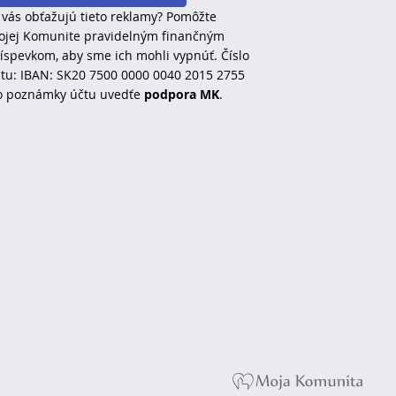
 vás obťažujú tieto reklamy? Pomôžte
jej Komunite pravidelným finančným
íspevkom, aby sme ich mohli vypnúť. Číslo
tu: IBAN: SK20 7500 0000 0040 2015 2755
o poznámky účtu uvedťe
podpora MK
.