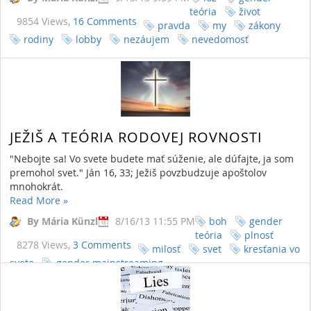
teória
život
9854 Views,
16 Comments
pravda
my
zákony
rodiny
lobby
nezáujem
nevedomosť
JEŽIŠ A TEÓRIA RODOVEJ ROVNOSTI
"Nebojte sa! Vo svete budete mať súženie, ale dúfajte, ja som
premohol svet." Ján 16, 33; Ježiš povzbudzuje apoštolov
mnohokrát.
Read More
»
By Mária Künzl
8/16/13 11:55 PM
boh
gender
teória
plnosť
8278 Views,
3 Comments
milosť
svet
kresťania vo
svete
gender mainstreaming