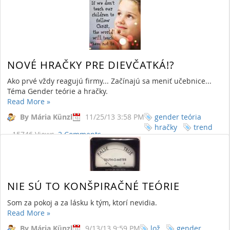
NOVÉ HRAČKY PRE DIEVČATKÁ!?
Ako prvé vždy reagujú firmy... Začínajú sa meniť učebnice...
Téma Gender teórie a hračky.
Read More
»
By Mária Künzl
11/25/13 3:58 PM
gender teória
hračky
trend
15746 Views,
2 Comments
NIE SÚ TO KONŠPIRAČNÉ TEÓRIE
Som za pokoj a za lásku k tým, ktorí nevidia.
Read More
»
By Mária Künzl
9/13/13 9:59 PM
lož
gender