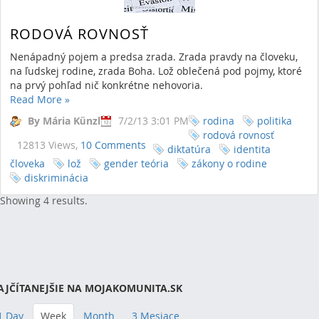
RODOVÁ ROVNOSŤ
Nenápadný pojem a predsa zrada. Zrada pravdy na človeku,
na ľudskej rodine, zrada Boha. Lož oblečená pod pojmy, ktoré
na prvý pohľad nič konkrétne nehovoria.
Read More
»
By Mária Künzl
7/2/13 3:01 PM
rodina
politika
rodová rovnosť
12813 Views,
10 Comments
diktatúra
identita
človeka
lož
gender teória
zákony o rodine
RSS
(Opens New Window)
diskriminácia
Showing 4 results.
AJČÍTANEJŠIE NA MOJAKOMUNITA.SK
1 Day
Week
Month
3 Mesiace