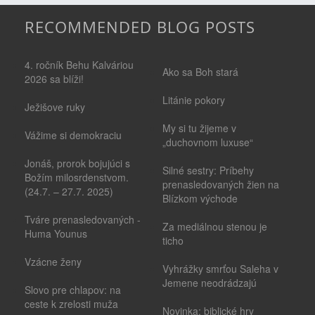
RECOMMENDED BLOG POSTS
4. ročník Behu Kalváriou
Ako sa Boh stará
2026 sa blíži!
Litánie pokory
Ježišove ruky
My si tu žijeme v
Vážime si demokraciu
„duchovnom luxuse“
Jonáš, prorok bojujúci s
Silné sestry: Príbehy
Božím milosrdenstvom.
prenasledovaných žien na
(24.7. – 27.7. 2025)
Blízkom východe
Tváre prenasledovaných -
Za mediálnou stenou je
Huma Younus
ticho
Vzácne ženy
Vyhrážky smrťou Saleha v
Jemene neodrádzajú
Slovo pre chlapov: na
ceste k zrelosti muža
Novinka: biblické hry