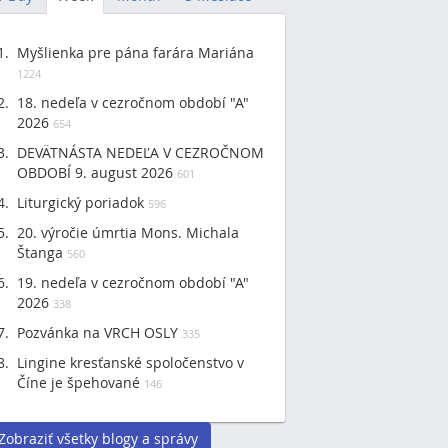
Myšlienka pre pána farára Mariána
1224
18. nedeľa v cezročnom období "A"
2026
654
DEVÄTNÁSTA NEDEĽA V CEZROČNOM
OBDOBÍ 9. august 2026
601
Liturgický poriadok
596
20. výročie úmrtia Mons. Michala
Štanga
560
19. nedeľa v cezročnom období "A"
2026
338
Pozvánka na VRCH OSLY
335
Lingine kresťanské spoločenstvo v
Číne je špehované
146
Zobraziť všetky blogy a správy