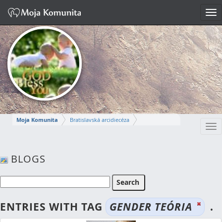
Tog
nav
Moja Komunita
Bratislavská arcidiecéza
Tog
Dekanát Bratislava-Stred
nav
farnosť Bratislava-svätej Alžbety
BLOGS
MÁRIA
Napísať správu
ENTRIES WITH TAG
GENDER TEÓRIA
.