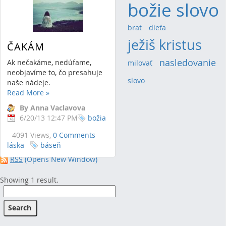
božie slovo
brat
(3)
dieťa
(3)
ježiš kristus
(16)
ČAKÁM
nasledovanie
(5)
Ak nečakáme, nedúfame,
milovať
(4)
neobjavíme to, čo presahuje
slovo
(3)
naše nádeje.
Read More
»
By Anna Vaclavova
6/20/13 12:47 PM
božia
4091 Views,
0 Comments
láska
báseň
RSS
(Opens New Window)
Showing 1 result.