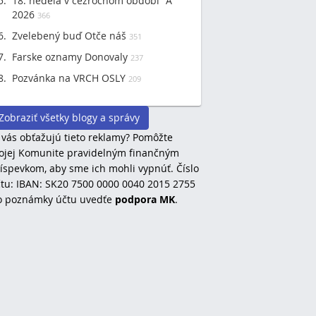
18. nedeľa v cezročnom období "A"
2026
366
Zvelebený buď Otče náš
351
Farske oznamy Donovaly
237
Pozvánka na VRCH OSLY
209
Zobraziť všetky blogy a správy
 vás obťažujú tieto reklamy? Pomôžte
jej Komunite pravidelným finančným
íspevkom, aby sme ich mohli vypnúť. Číslo
tu: IBAN: SK20 7500 0000 0040 2015 2755
o poznámky účtu uvedťe
podpora MK
.