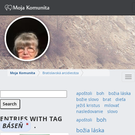
Moja Komunita
Bratislavská arcidiecéza
Tog
Dekanát Bratislava-Sever
farnosť Bratislava-Dúbravka
nav
ANNA
apoštoli
boh
božia láska
božie slovo
brat
dieťa
Napísať správu
ježiš kristus
milovať
nasledovanie
slovo
ENTRIES WITH TAG
boh
(7)
apoštoli
(3)
BÁSEŇ
.
božia láska
(6)