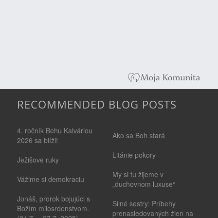
RECOMMENDED BLOG POSTS
4. ročník Behu Kalváriou
Ako sa Boh stará
2026 sa blíži!
Litánie pokory
Ježišove ruky
My si tu žijeme v
Vážime si demokraciu
„duchovnom luxuse“
Jonáš, prorok bojujúci s
Silné sestry: Príbehy
Božím milosrdenstvom.
prenasledovaných žien na