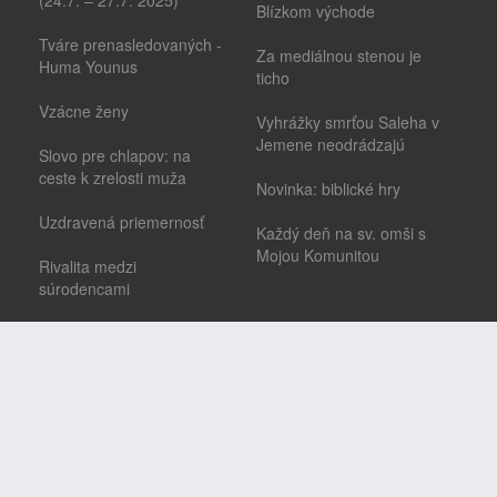
(24.7. – 27.7. 2025)
Blízkom východe
Tváre prenasledovaných -
Za mediálnou stenou je
Huma Younus
ticho
Vzácne ženy
Vyhrážky smrťou Saleha v
Jemene neodrádzajú
Slovo pre chlapov: na
ceste k zrelosti muža
Novinka: biblické hry
Uzdravená priemernosť
Každý deň na sv. omši s
Mojou Komunitou
Rivalita medzi
súrodencami