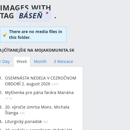
IMAGES WITH
TAG
BÁSEŇ
.
There are no media files in
this folder.
AJČÍTANEJŠIE NA MOJAKOMUNITA.SK
1 Day
Week
Month
3 Mesiace
OSEMNÁSTA NEDEĽA V CEZROČNOM
OBDOBÍ 2. august 2026
2443
Myšlienka pre pána farára Mariána
1114
20. výročie úmrtia Mons. Michala
Štanga
476
Liturgický poriadok
383