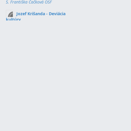
S. Františka Čačková OSF
Jozef Krišanda - Deviácia
kultúry
Štefan Hrbček
Chiara Badano
Mária Künzl
PRO vokačný
S. Františka Čačková OSF
Každoročne tri dni vdova
S.Františka Čačková, OSF
Právo vybojované krvou
tomáš kuník
Spasiteľ už prišiel a ja to nie
som
S.Františka Čačková, OSF
Doslova