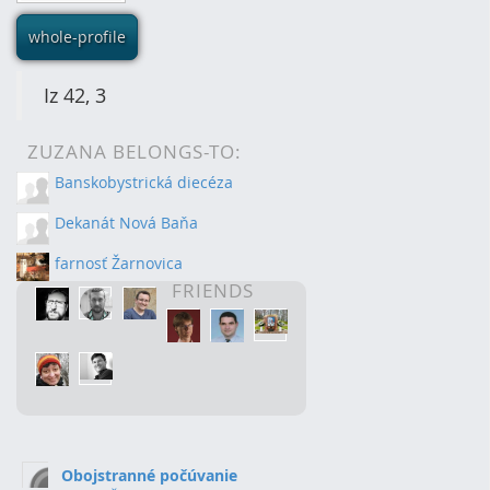
whole-profile
Iz 42, 3
ZUZANA BELONGS-TO:
Banskobystrická diecéza
Dekanát Nová Baňa
farnosť Žarnovica
FRIENDS
Obojstranné počúvanie