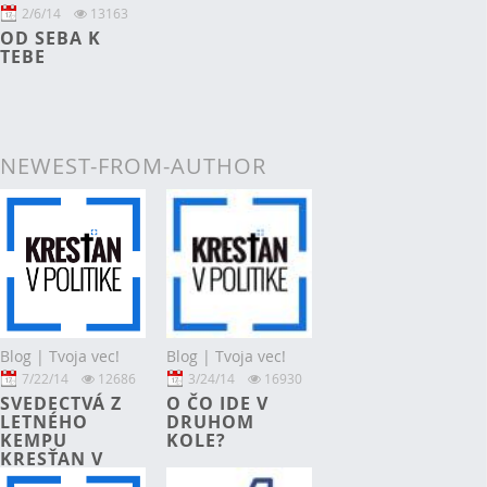
2/6/14
13163
OD SEBA K
TEBE
NEWEST-FROM-AUTHOR
Blog | Tvoja vec!
Blog | Tvoja vec!
3/24/14
16930
7/22/14
12686
O ČO IDE V
SVEDECTVÁ Z
DRUHOM
LETNÉHO
KOLE?
KEMPU
KRESŤAN V
POLITIKE