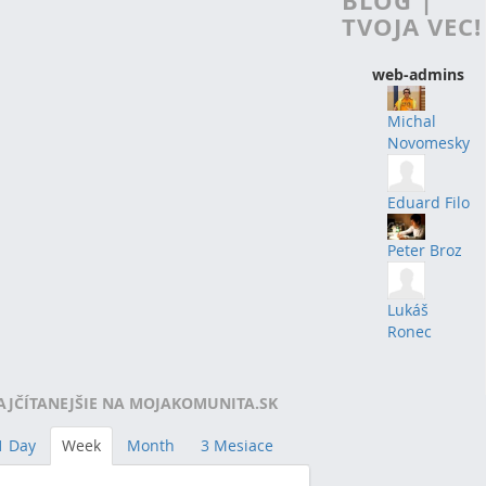
BLOG |
TVOJA VEC!
web-admins
Michal
Novomesky
Eduard Filo
Peter Broz
Lukáš
Ronec
AJČÍTANEJŠIE NA MOJAKOMUNITA.SK
1 Day
Week
Month
3 Mesiace