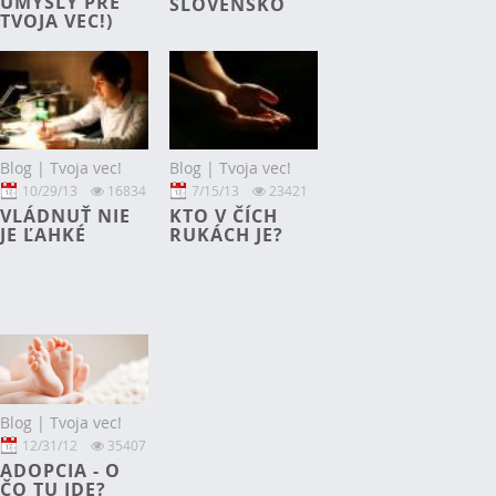
ÚMYSLY PRE
SLOVENSKO
TVOJA VEC!)
Blog | Tvoja vec!
Blog | Tvoja vec!
10/29/13
16834
7/15/13
23421
VLÁDNUŤ NIE
KTO V ČÍCH
JE ĽAHKÉ
RUKÁCH JE?
Blog | Tvoja vec!
12/31/12
35407
ADOPCIA - O
ČO TU IDE?