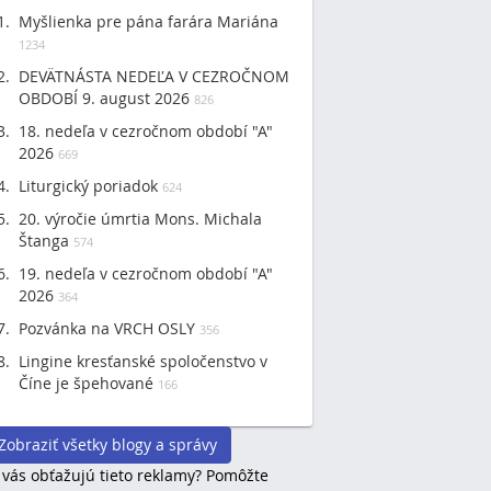
Myšlienka pre pána farára Mariána
1234
DEVÄTNÁSTA NEDEĽA V CEZROČNOM
OBDOBÍ 9. august 2026
826
18. nedeľa v cezročnom období "A"
2026
669
Liturgický poriadok
624
20. výročie úmrtia Mons. Michala
Štanga
574
19. nedeľa v cezročnom období "A"
2026
364
Pozvánka na VRCH OSLY
356
Lingine kresťanské spoločenstvo v
Číne je špehované
166
Zobraziť všetky blogy a správy
 vás obťažujú tieto reklamy? Pomôžte