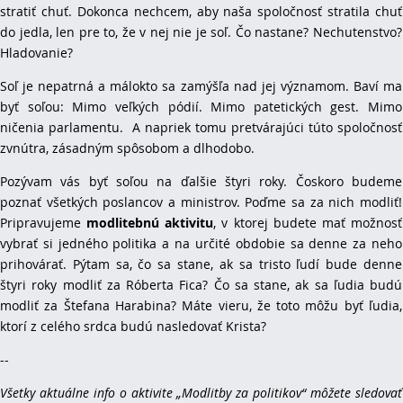
stratiť chuť. Dokonca nechcem, aby naša spoločnosť stratila chuť
do jedla, len pre to, že v nej nie je soľ. Čo nastane? Nechutenstvo?
Hladovanie?
Soľ je nepatrná a málokto sa zamýšľa nad jej významom. Baví ma
byť soľou: Mimo veľkých pódií. Mimo patetických gest. Mimo
ničenia parlamentu. A napriek tomu pretvárajúci túto spoločnosť
zvnútra, zásadným spôsobom a dlhodobo.
Pozývam vás byť soľou na ďalšie štyri roky. Čoskoro budeme
poznať všetkých poslancov a ministrov. Poďme sa za nich modliť!
Pripravujeme
modlitebnú aktivitu
, v ktorej budete mať možnosť
vybrať si jedného politika a na určité obdobie sa denne za neho
prihovárať. Pýtam sa, čo sa stane, ak sa tristo ľudí bude denne
štyri roky modliť za Róberta Fica? Čo sa stane, ak sa ľudia budú
modliť za Štefana Harabina? Máte vieru, že toto môžu byť ľudia,
ktorí z celého srdca budú nasledovať Krista?
--
Všetky aktuálne info o aktivite „Modlitby za politikov“ môžete sledovať