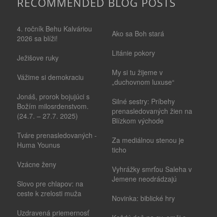
RECOMMENDED BLOG POSTS
4. ročník Behu Kalváriou
Ako sa Boh stará
2026 sa blíži!
Litánie pokory
Ježišove ruky
My si tu žijeme v
Vážime si demokraciu
„duchovnom luxuse“
Jonáš, prorok bojujúci s
Silné sestry: Príbehy
Božím milosrdenstvom.
prenasledovaných žien na
(24.7. – 27.7. 2025)
Blízkom východe
Tváre prenasledovaných -
Za mediálnou stenou je
Huma Younus
ticho
Vzácne ženy
Vyhrážky smrťou Saleha v
Jemene neodrádzajú
Slovo pre chlapov: na
ceste k zrelosti muža
Novinka: biblické hry
Uzdravená priemernosť