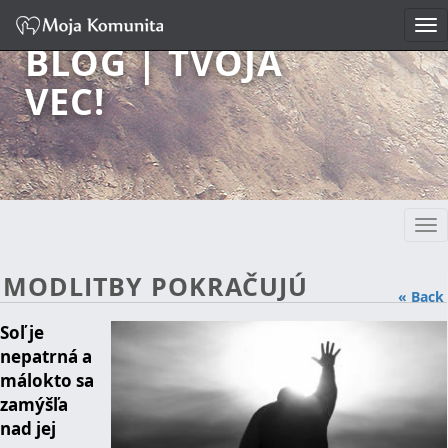
Tog
nav
BLOG | TVOJA
VEC!
Tog
nav
MODLITBY POKRAČUJÚ
« Back
Soľ je
nepatrná a
málokto sa
zamýšľa
nad jej