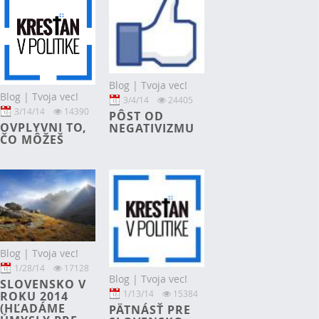
Blog | Tvoja vec!
Blog | Tvoja vec!
3/4/14
24405
3/14/14
14390
PÔST OD
OVPLYVNI TO,
NEGATIVIZMU
ČO MÔŽEŠ
Blog | Tvoja vec!
1/28/14
17128
Blog | Tvoja vec!
SLOVENSKO V
1/13/14
15384
ROKU 2014
(HĽADÁME
PÄTNÁSŤ PRE