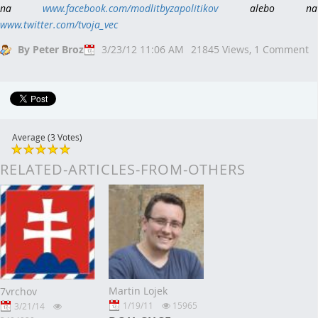
na
www.facebook.com/modlitbyzapolitikov
alebo na
www.twitter.com/tvoja_vec
By Peter Broz
3/23/12 11:06 AM
21845 Views,
1 Comment
Average (3 Votes)
RELATED-ARTICLES-FROM-OTHERS
Martin Lojek
7vrchov
1/19/11
15965
3/21/14