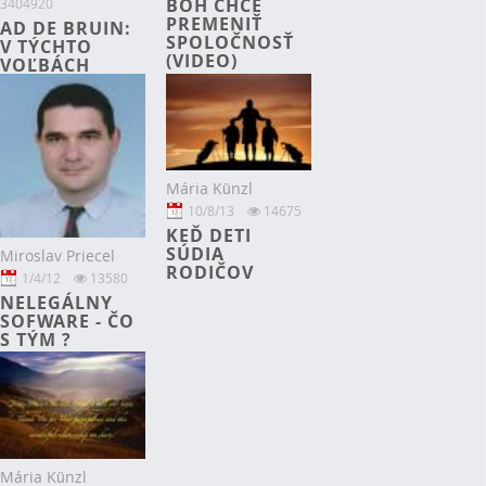
BOH CHCE
3404920
PREMENIŤ
AD DE BRUIN:
SPOLOČNOSŤ
V TÝCHTO
(VIDEO)
VOĽBÁCH
ROZHODUJEME
AJ O DEĽBE
MOCI
Mária Künzl
10/8/13
14675
KEĎ DETI
SÚDIA
Miroslav Priecel
RODIČOV
1/4/12
13580
NELEGÁLNY
SOFWARE - ČO
S TÝM ?
Mária Künzl