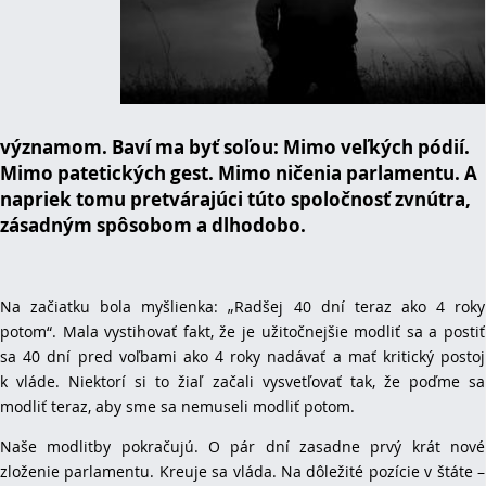
významom. Baví ma byť soľou: Mimo veľkých pódií.
Mimo patetických gest. Mimo ničenia parlamentu. A
napriek tomu pretvárajúci túto spoločnosť zvnútra,
zásadným spôsobom a dlhodobo.
Na začiatku bola myšlienka: „Radšej 40 dní teraz ako 4 roky
potom“. Mala vystihovať fakt, že je užitočnejšie modliť sa a postiť
sa 40 dní pred voľbami ako 4 roky nadávať a mať kritický postoj
k vláde. Niektorí si to žiaľ začali vysvetľovať tak, že poďme sa
modliť teraz, aby sme sa nemuseli modliť potom.
Naše modlitby pokračujú. O pár dní zasadne prvý krát nové
zloženie parlamentu. Kreuje sa vláda. Na dôležité pozície v štáte –