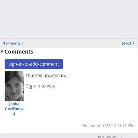
Previous
Next
Comments
sign-in-to-add-comment
thumbs up, som in.
Sign in to vote.
To
Janka
Guričanov
á
Posted on 3/23/12 11:11 PM.