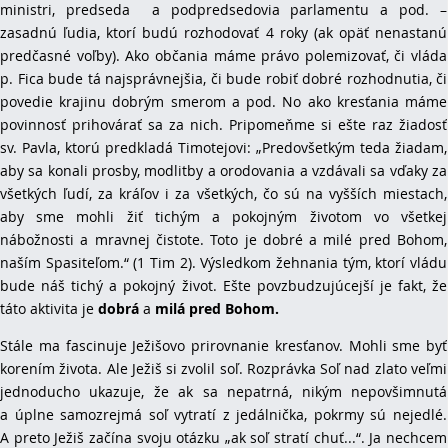
ministri, predseda a podpredsedovia parlamentu a pod. –
zasadnú ľudia, ktorí budú rozhodovať 4 roky (ak opäť nenastanú
predčasné voľby). Ako občania máme právo polemizovať, či vláda
p. Fica bude tá najsprávnejšia, či bude robiť dobré rozhodnutia, či
povedie krajinu dobrým smerom a pod. No ako kresťania máme
povinnosť prihovárať sa za nich. Pripomeňme si ešte raz žiadosť
sv. Pavla, ktorú predkladá Timotejovi: „Predovšetkým teda žiadam,
aby sa konali prosby, modlitby a orodovania a vzdávali sa vďaky za
všetkých ľudí, za kráľov i za všetkých, čo sú na vyšších miestach,
aby sme mohli žiť tichým a pokojným životom vo všetkej
nábožnosti a mravnej čistote. Toto je dobré a milé pred Bohom,
naším Spasiteľom.“ (1 Tim 2). Výsledkom žehnania tým, ktorí vládu
bude náš tichý a pokojný život. Ešte povzbudzujúcejší je fakt, že
táto aktivita je
dobrá
a
milá pred Bohom.
Stále ma fascinuje Ježišovo prirovnanie kresťanov. Mohli sme byť
korením života. Ale Ježiš si zvolil soľ. Rozprávka Soľ nad zlato veľmi
jednoducho ukazuje, že ak sa nepatrná, nikým nepovšimnutá
a úplne samozrejmá soľ vytratí z jedálnička, pokrmy sú nejedlé.
A preto Ježiš začína svoju otázku „ak soľ stratí chuť...“. Ja nechcem