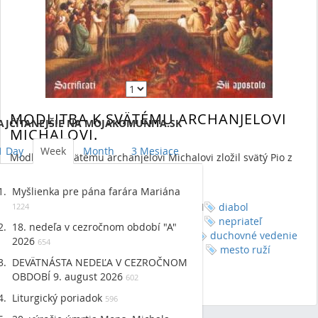
RSS
(Opens New Window)
Showing 9 results.
Items per Page 50
Page
of 1
First
Previous
Next
Last
MODLITBA K SVÄTÉMU ARCHANJELOVI
AJČÍTANEJŠIE NA MOJAKOMUNITA.SK
MICHALOVI.
1 Day
Week
Month
3 Mesiace
Modlitbu k svätému archanjelovi Michalovi zložil svätý Pio z
Pietrelčiny.
Read More
»
Myšlienka pre pána farára Mariána
By Daniel Ruščák
6/11/20 1:57 PM
diabol
1224
nepriateľ
18. nedeľa v cezročnom období "A"
19474 Views,
0 Comments
anjeli
duchovné vedenie
2026
654
zlý
páter pio
civilizácia lásky
mesto ruží
DEVÄTNÁSTA NEDEĽA V CEZROČNOM
modlitba a čin
cesta svätosti
OBDOBÍ 9. august 2026
602
Liturgický poriadok
596