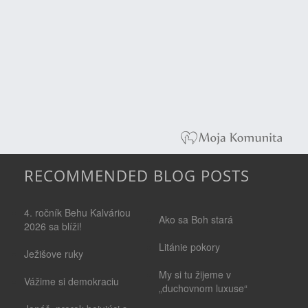
RECOMMENDED BLOG POSTS
4. ročník Behu Kalváriou
Ako sa Boh stará
2026 sa blíži!
Litánie pokory
Ježišove ruky
My si tu žijeme v
Vážime si demokraciu
„duchovnom luxuse“