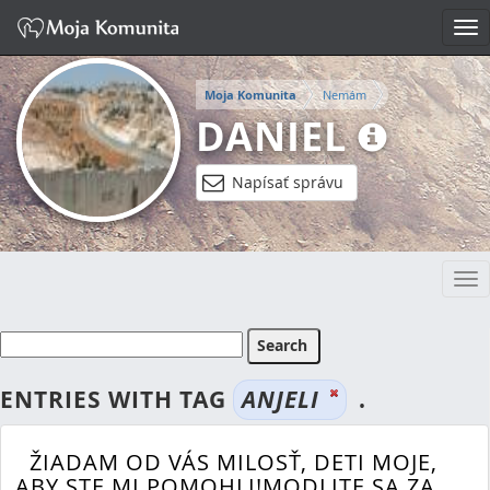
Tog
nav
Moja Komunita
Nemám
DANIEL
Napísať správu
Tog
nav
ENTRIES WITH TAG
ANJELI
.
ŽIADAM OD VÁS MILOSŤ, DETI MOJE,
ABY STE MI POMOHLI!MODLITE SA ZA