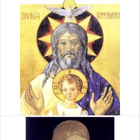
PREMIESTNENIA SVÄTÉHO DOMU Z
NAZARETA AŽ DO LORETA. ROZHOVOR S
PROF. GIORGIO-M NICOLINI-M.
7. máj 2019
Read More
»
By Daniel Ruščák
1/9/23 7:21 PM
anjeli
panna
mária
loreto
4778 Views,
0 Comments
MODLITBA K NEPOŠKVRNENEJ DUCHA