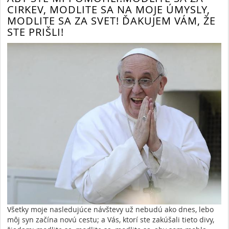
CIRKEV, MODLITE SA NA MOJE ÚMYSLY,
MODLITE SA ZA SVET! ĎAKUJEM VÁM, ŽE
STE PRIŠLI!
Všetky moje nasledujúce návštevy už nebudú ako dnes, lebo
môj syn začína novú cestu; a Vás, ktorí ste zakúšali tieto divy,