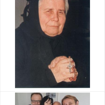
PANNA MÁRIA LELLOVI 02 OKTÓBER
2021
POSOLSTVO PRE ĽUDSTVO, KTORÉ DALA PANNA MÁRIA
LELLOVI 02 OKTÓBER 2021 Moje drahé deti, aj dnes, s
materským srdcom, prichádzam medzi Vás, aby ste sa naučili
kráčať po ceste, ktorá, vedie k svätosti. Je potrebné sa modliť,
je potrebné prijať dar Slova! Detičky moje, tieto časy, ktoré
žijete, sú časy milosti, lebo môj Syn Vám dáva milosť mojej
prítomnosti medzi Vami. ...
Read More
»
By Daniel Ruščák
10/21/21 6:30 PM
anjeli
radosť
7874 Views,
0 Comments
ROSA JEŽIŠA A MÁRIE (ROSA BUZZINI IN
QUATTRINI), MAMA ROSA,