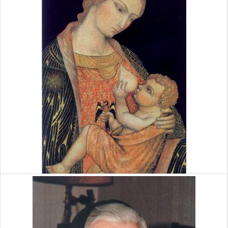
SVÄTÉHO.
Ô, Nepoškvrnená Ducha Svätého, z moci, ktorú Večný Otec ti
dal nad anjelmi a archanjelmi, zošli nám zbory anjelov na čele
so svätým Michalom archanjelom, aby sme boli oslobodení od
Zlého a uzdravení! [Preložené z taliančiny: ...
Read More
»
By Daniel Ruščák
12/5/21 7:05 AM
anjeli
otec
nádej
14256 Views,
0 Comments
večnosť
nebo
vôňa
svätosti
civilizácia lásky
cesta svätosti
POSOLSTVO PRE ĽUDSTVO, KTORÉ DALA