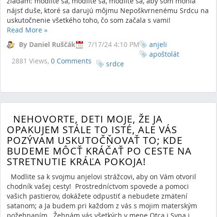
žiadam: modlite sa, modlite sa, modlite sa, aby som mohla
nájsť duše, ktoré sa darujú môjmu Nepoškvrnenému Srdcu na
uskutočnenie všetkého toho, čo som začala s vami!
Read More
»
By Daniel Ruščák
7/17/24 4:10 PM
anjeli
apoštolát
2881 Views,
0 Comments
srdce
NEHOVORTE, DETI MOJE, ŽE JA
OPAKUJEM STÁLE TO ISTÉ, ALE VÁS
POZÝVAM USKUTOČŇOVAŤ TO; KDE
BUDEME MÔCŤ KRÁČAŤ PO CESTE NA
STRETNUTIE KRÁĽA POKOJA!
Modlite sa k svojmu anjelovi strážcovi, aby on Vám otvoril
chodník vašej cesty! Prostredníctvom spovede a pomoci
vašich pastierov, dokážete odpustiť a nebudete zmätení
satanom; a Ja budem pri každom z vás s mojim materským
požehnaním. Žehnám vás všetkých v mene Otca i Syna i