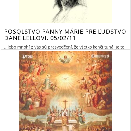
POSOLSTVO PANNY MÁRIE PRE ĽUDSTVO
DANÉ LELLOVI. 05/02/11
...lebo mnohí z Vás sú presvedčení, že všetko končí tuná. Je to
však najväčšie klamstvo Satana a Ja, ako Mama, deti moje,
chcem, aby sa nik nestratil. Lebo Vás milujem!
Read More
»
By Daniel Ruščák
6/19/21 11:17 AM
nepriateľ
anjeli
satan
5930 Views,
0 Comments