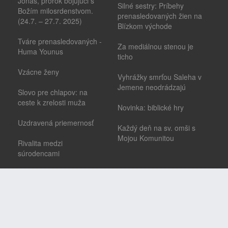
Jonáš, prorok bojujúci s
Silné sestry: Príbehy
Božím milosrdenstvom.
prenasledovaných žien na
(24.7. – 27.7. 2025)
Blízkom východe
Tváre prenasledovaných -
Za mediálnou stenou je
Huma Younus
ticho
Vzácne ženy
Vyhrážky smrťou Saleha v
Jemene neodrádzajú
Slovo pre chlapov: na
ceste k zrelosti muža
Novinka: biblické hry
Uzdravená priemernosť
Každý deň na sv. omši s
Mojou Komunitou
Rivalita medzi
súrodencami