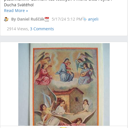
Ducha Svätého!
Read More
»
By Daniel Ruščák
5/17/24 5:12 PM
anjeli
2914 Views,
3 Comments