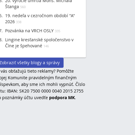
20. výročie úmrtia Mons. Michala
Štanga
560
19. nedeľa v cezročnom období "A"
2026
338
Pozvánka na VRCH OSLY
335
Lingine kresťanské spoločenstvo v
Číne je špehované
146
Zobraziť všetky blogy a správy
 vás obťažujú tieto reklamy? Pomôžte
jej Komunite pravidelným finančným
íspevkom, aby sme ich mohli vypnúť. Číslo
tu: IBAN: SK20 7500 0000 0040 2015 2755
o poznámky účtu uvedťe
podpora MK
.