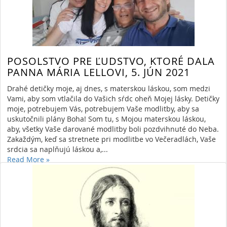
Teraz sa skutočne stala žiačkou Panny Márie. Trávila čas s
ružencom, ktorý mala vždy v ruke; učila sa ťažkú lekciu: PRIJAŤ;
a mala radosť z toho, že DÁVA. Človek mal pocit PRIATEĽSKEJ
DÔVERNOSTI medzi Pannou Máriou a Mamou Rosou.
Read More
»
POSOLSTVO PRE ĽUDSTVO, KTORÉ DALA
By Daniel Ruščák
1/14/20 2:00 PM
boh
anjeli
PANNA MÁRIA LELLOVI, 5. JÚN 2021
sloboda
svätý
11140 Views,
0 Comments
ruženec
otec
krása
Drahé detičky moje, aj dnes, s materskou láskou, som medzi
zbraň
zaľúbiť sa
milosť
páter pio
zábava
Vami, aby som vtlačila do Vašich sŕdc oheň Mojej lásky. Detičky
večnosť
nebo
kľud
svätí
plameň lásky
moje, potrebujem Vás, potrebujem Vaše modlitby, aby sa
vôňa svätosti
rosa buzzini in quattrini
civilizácia
uskutočnili plány Boha! Som tu, s Mojou materskou láskou,
lásky
mesto ruží
dcéra najsvätejšej trojice
aby, všetky Vaše darované modlitby boli pozdvihnuté do Neba.
najsvätejšia trojica
modlitba a čin
nemám čas sa
Zakaždým, keď sa stretnete pri modlitbe vo Večeradlách, Vaše
modliť
láska mojej lásky
cesta svätosti
jozef
srdcia sa naplňujú láskou a,...
katedrála
kráľ
brány neba
Read More
»
By Daniel Ruščák
6/24/21 2:00 PM
anjeli
papez
evanjelium
7029 Views,
0 Comments