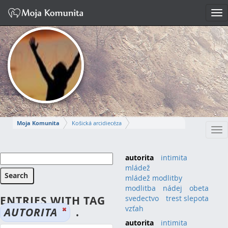
Tog
nav
Moja Komunita
Košická arcidiecéza
Tog
Dekanát Prešov II.
farnosť Kráľovnej pokoja - Prešov
nav
KLAUDUŠA
autorita
intimita
mládež
Napísať správu
mládež modlitby
modlitba
nádej
obeta
ENTRIES WITH TAG
svedectvo
trest slepota
vzťah
AUTORITA
.
autorita
(1)
intimita
(1)