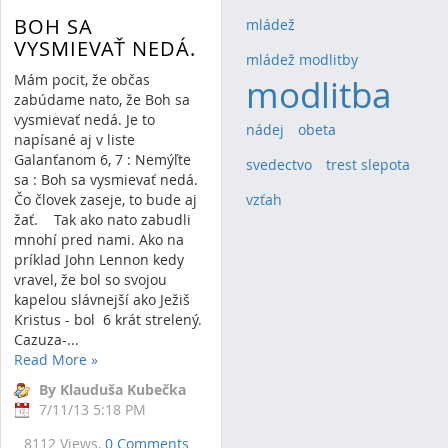
BOH SA
mládež
(1)
VYSMIEVAŤ NEDÁ.
mládež modlitby
(1)
Mám pocit, že občas
modlitba
(2)
zabúdame nato, že Boh sa
vysmievať nedá. Je to
nádej
(1)
obeta
(1)
napísané aj v liste
Galanťanom 6, 7 : Nemýľte
svedectvo
(1)
trest slepota
(1)
sa : Boh sa vysmievať nedá.
Čo človek zaseje, to bude aj
vzťah
(1)
žať. Tak ako nato zabudli
mnohí pred nami. Ako na
príklad John Lennon kedy
vravel, že bol so svojou
kapelou slávnejší ako Ježiš
Kristus - bol 6 krát strelený.
Cazuza-...
Read More
»
By Klauduša Kubečka
7/11/13 5:18 PM
8112 Views,
0 Comments