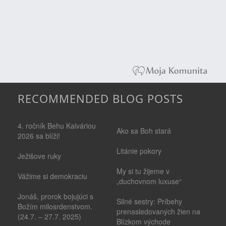
RECOMMENDED BLOG POSTS
4. ročník Behu Kalváriou
Ako sa Boh stará
2026 sa blíži!
Litánie pokory
Ježišove ruky
My si tu žijeme v
Vážime si demokraciu
„duchovnom luxuse“
Jonáš, prorok bojujúci s
Silné sestry: Príbehy
Božím milosrdenstvom.
prenasledovaných žien na
(24.7. – 27.7. 2025)
Blízkom východe