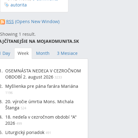
autorita
RSS
(Opens New Window)
Showing 1 result.
AJČÍTANEJŠIE NA MOJAKOMUNITA.SK
1 Day
Week
Month
3 Mesiace
OSEMNÁSTA NEDEĽA V CEZROČNOM
OBDOBÍ 2. august 2026
3233
Myšlienka pre pána farára Mariána
1196
20. výročie úmrtia Mons. Michala
Štanga
524
18. nedeľa v cezročnom období "A"
2026
499
Liturgický poriadok
491