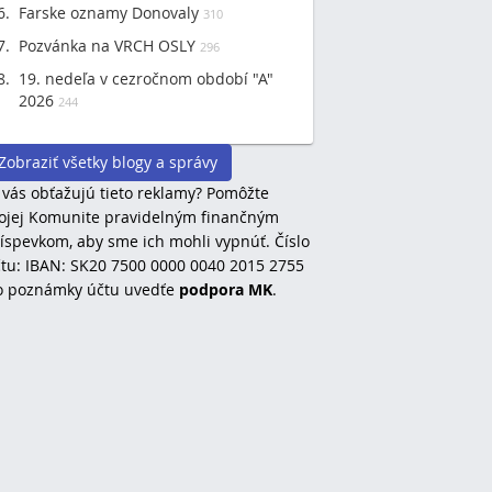
Farske oznamy Donovaly
310
Pozvánka na VRCH OSLY
296
19. nedeľa v cezročnom období "A"
2026
244
Zobraziť všetky blogy a správy
 vás obťažujú tieto reklamy? Pomôžte
jej Komunite pravidelným finančným
íspevkom, aby sme ich mohli vypnúť. Číslo
tu: IBAN: SK20 7500 0000 0040 2015 2755
o poznámky účtu uvedťe
podpora MK
.