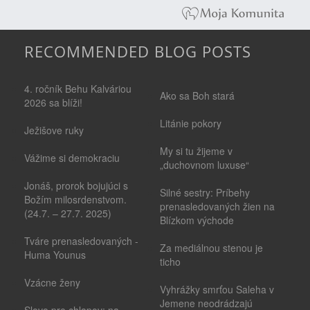
RECOMMENDED BLOG POSTS
4. ročník Behu Kalváriou
Ako sa Boh stará
2026 sa blíži!
Litánie pokory
Ježišove ruky
My si tu žijeme v
Vážime si demokraciu
„duchovnom luxuse“
Jonáš, prorok bojujúci s
Silné sestry: Príbehy
Božím milosrdenstvom.
prenasledovaných žien na
(24.7. – 27.7. 2025)
Blízkom východe
Tváre prenasledovaných -
Za mediálnou stenou je
Huma Younus
ticho
Vzácne ženy
Vyhrážky smrťou Saleha v
Jemene neodrádzajú