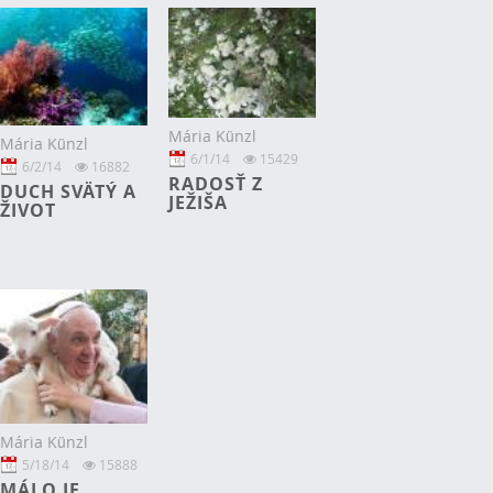
Mária Künzl
Mária Künzl
6/1/14
15429
6/2/14
16882
RADOSŤ Z
DUCH SVÄTÝ A
JEŽIŠA
ŽIVOT
Mária Künzl
5/18/14
15888
MÁLO JE