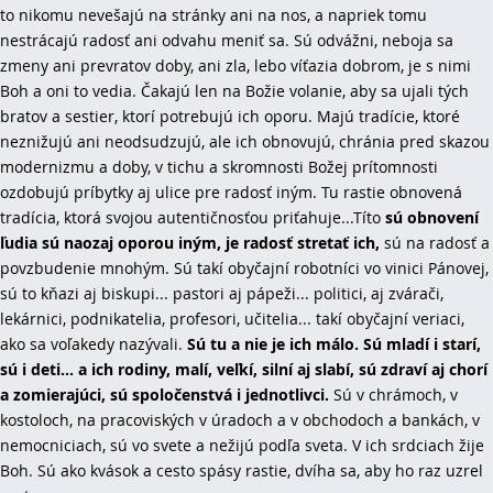
to nikomu nevešajú na stránky ani na nos, a napriek tomu
nestrácajú radosť ani odvahu meniť sa. Sú odvážni, neboja sa
zmeny ani prevratov doby, ani zla, lebo víťazia dobrom, je s nimi
Boh a oni to vedia. Čakajú len na Božie volanie, aby sa ujali tých
bratov a sestier, ktorí potrebujú ich oporu. Majú tradície, ktoré
neznižujú ani neodsudzujú, ale ich obnovujú, chránia pred skazou
modernizmu a doby, v tichu a skromnosti Božej prítomnosti
ozdobujú príbytky aj ulice pre radosť iným. Tu rastie obnovená
tradícia, ktorá svojou autentičnosťou priťahuje...Títo
sú obnovení
ľudia sú naozaj oporou iným, je radosť stretať ich,
sú na radosť a
povzbudenie mnohým. Sú takí obyčajní robotníci vo vinici Pánovej,
sú to kňazi aj biskupi... pastori aj pápeži... politici, aj zvárači,
lekárnici, podnikatelia, profesori, učitelia... takí obyčajní veriaci,
ako sa voľakedy nazývali.
Sú tu a nie je ich málo. Sú mladí i starí,
sú i deti... a ich rodiny, malí, veľkí, silní aj slabí, sú zdraví aj chorí
a zomierajúci, sú spoločenstvá i jednotlivci.
Sú v chrámoch, v
kostoloch, na pracoviských v úradoch a v obchodoch a bankách, v
nemocniciach, sú vo svete a nežijú podľa sveta. V ich srdciach žije
Boh. Sú ako kvások a cesto spásy rastie, dvíha sa, aby ho raz uzrel