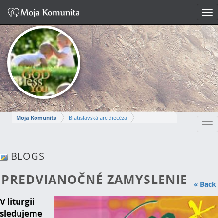
Tog
nav
Moja Komunita
Bratislavská arcidiecéza
Tog
Dekanát Bratislava-Stred
nav
farnosť Bratislava-svätej Alžbety
BLOGS
MÁRIA
PREDVIANOČNÉ ZAMYSLENIE
Napísať správu
« Back
V liturgii
sledujeme