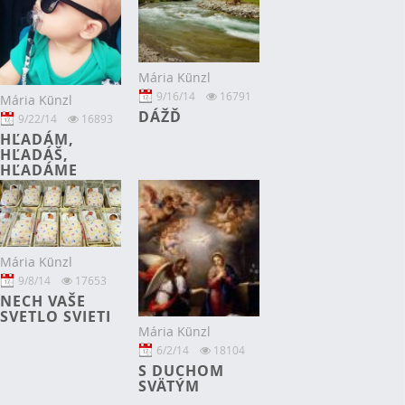
Mária Künzl
9/16/14
16791
Mária Künzl
DÁŽĎ
9/22/14
16893
HĽADÁM,
HĽADÁŠ,
HĽADÁME
Mária Künzl
9/8/14
17653
NECH VAŠE
SVETLO SVIETI
Mária Künzl
6/2/14
18104
S DUCHOM
SVÄTÝM