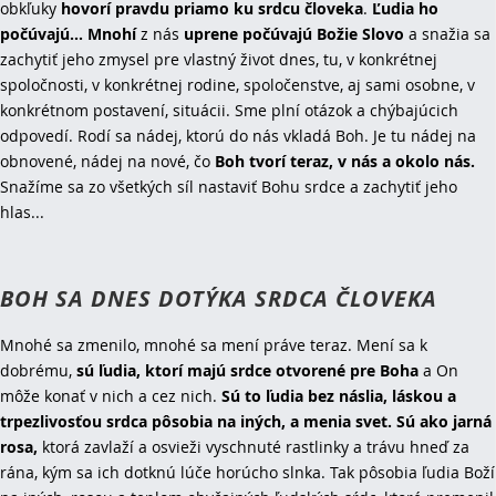
obkľuky
hovorí pravdu priamo ku srdcu človeka
.
Ľudia ho
počúvajú...
Mnohí
z nás
uprene počúvajú Božie Slovo
a snažia sa
zachytiť jeho zmysel pre vlastný život dnes, tu, v konkrétnej
spoločnosti, v konkrétnej rodine, spoločenstve, aj sami osobne, v
konkrétnom postavení, situácii. Sme plní otázok a chýbajúcich
odpovedí. Rodí sa nádej, ktorú do nás vkladá Boh. Je tu nádej na
obnovené, nádej na nové, čo
Boh tvorí teraz, v nás a okolo nás.
Snažíme sa zo všetkých síl nastaviť Bohu srdce a zachytiť jeho
hlas...
BOH SA DNES DOTÝKA SRDCA ČLOVEKA
Mnohé sa zmenilo, mnohé sa mení práve teraz. Mení sa k
dobrému,
sú ľudia, ktorí majú srdce otvorené pre Boha
a On
môže konať v nich a cez nich.
Sú to ľudia bez náslia, láskou a
trpezlivosťou srdca pôsobia na iných, a menia svet. Sú ako jarná
rosa,
ktorá zavlaží a osvieži vyschnuté rastlinky a trávu hneď za
rána, kým sa ich dotknú lúče horúcho slnka. Tak pôsobia ľudia Boží