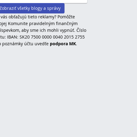
Zobraziť všetky blogy a správy
 vás obťažujú tieto reklamy? Pomôžte
jej Komunite pravidelným finančným
íspevkom, aby sme ich mohli vypnúť. Číslo
tu: IBAN: SK20 7500 0000 0040 2015 2755
o poznámky účtu uvedťe
podpora MK
.