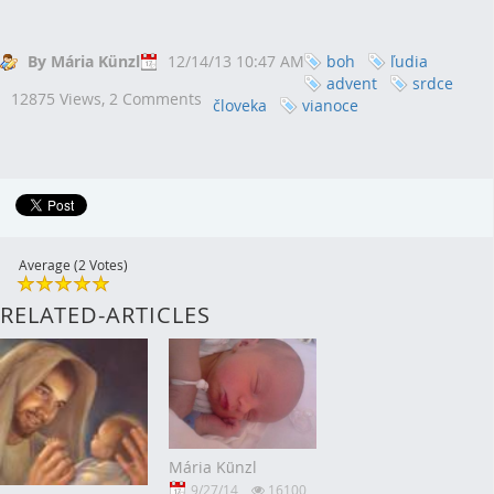
By Mária Künzl
12/14/13 10:47 AM
boh
ľudia
advent
srdce
12875 Views,
2 Comments
človeka
vianoce
Average (2 Votes)
RELATED-ARTICLES
Mária Künzl
9/27/14
16100