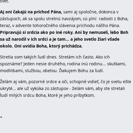
svet.
Aj oni čakajú na príchod Pána,
sami aj spoločne, dokonca v
zástupoch, ak sa spolu stretnú navzájom, sú plní radosti z Boha,
teraz, v advente tohoročného slávenia príchodu nášho Pána.
Pripravujú si srdcia ako po iné roky. Ani by nemuseli, lebo Boh
sa už narodil v ich srdci a je tam... a jeho svetlo žiari všade
okolo. Oni uvidia Boha, ktorý prichádza.
Stretla som takých ľudí dnes. Stretám ich často. Ako ich
spoznáme? Jeden nesie druhého, rodina inú rodinu... skutkami,
modlitbami, službou, obetou. Ďakujem Bohu za ľudí.
Želám aj vám, pozorné srdce a oči, schopné vidieť, čo je svetu ešte
ukryté... ale už vykúka zo zástupov - želám vám, aby ste stretali
ľudí milých srdcu Boha, ktoré je jeho príbytkom.
+