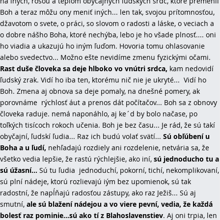
na iných, rosou a teplom obyčajných ľudských sŕdc, ktoré premenil
Boh a teraz môžu ony meniť iných... len tak, svojou prítomnosťou,
džavotom o svete, o práci, so slovom o radosti a láske, o veciach a
o dobre nášho Boha, ktoré nechýba, lebo je ho všade plnosť.... oni
ho viadia a ukazujú ho iným ľuďom. Hovoria tomu ohlasovanie
alebo svedectvo... Možno ešte nevidíme zmenu fyzickými očami.
Rast duše človeka sa deje hlboko vo vnútri srdca,
kam nedovidí
ľudský zrak. Vidí ho iba ten, ktorému nič nie je ukryté... Vidí ho
Boh. Zmena aj obnova sa deje pomaly, na dnešné pomery, ak
porovnáme rýchlosť áut a prenos dát počítačov... Boh sa z obnovy
človeka raduje. nemá naponáhlo, aj ke´d by bolo načase, po
toľkých tisícoch rokoch učenia. Boh je bez času... Je rád, že sú takí
obyčajní, ľudskí ľudia... Raz ich budú volať svätí...
Sú obľúbení u
Boha a u ľudí,
nehľadajú rozdiely ani rozdelenie, netvária sa, že
všetko vedia lepšie, že rastú rýchlejšie, ako iní,
sú jednoducho tu a
sú úžasní...
Sú tu ľudia jednoduchí, pokorní, tichí, nekomplikovaní,
sú plní nádeje, ktorú rozlievajú iým bez upomienok, sú tak
radostní, že napĺňajú radosťou zástupy, ako raz Ježiš... Sú aj
smutní,
ale sú blažení nádejou a vo viere pevní, vedia, že každá
bolesť raz pominie...sú ako tí z Blahoslavenstiev
. Aj oni trpia, len