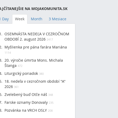
AJČÍTANEJŠIE NA MOJAKOMUNITA.SK
1 Day
Week
Month
3 Mesiace
OSEMNÁSTA NEDEĽA V CEZROČNOM
OBDOBÍ 2. august 2026
2417
Myšlienka pre pána farára Mariána
1114
20. výročie úmrtia Mons. Michala
Štanga
472
Liturgický poriadok
380
18. nedeľa v cezročnom období "A"
2026
361
Zvelebený buď Otče náš
348
Farske oznamy Donovaly
235
Pozvánka na VRCH OSLY
208