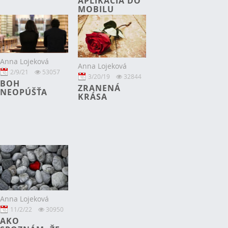
APLIKÁCIA DO
MOBILU
Anna Lojeková
Anna Lojeková
2/9/21
53057
3/20/19
32844
BOH
ZRANENÁ
NEOPÚŠŤA
KRÁSA
Anna Lojeková
11/2/22
30950
AKO