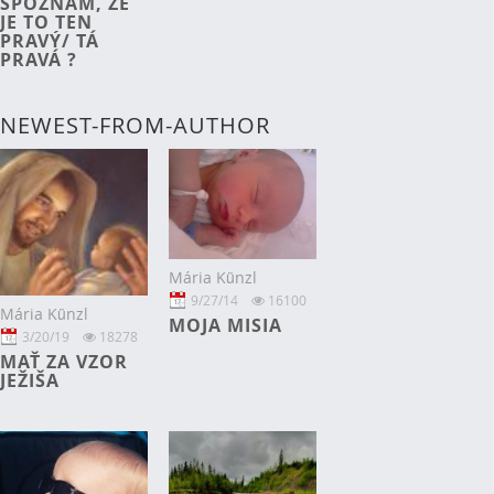
SPOZNÁM, ŽE
JE TO TEN
PRAVÝ/ TÁ
PRAVÁ ?
NEWEST-FROM-AUTHOR
Mária Künzl
9/27/14
16100
Mária Künzl
MOJA MISIA
3/20/19
18278
MAŤ ZA VZOR
JEŽIŠA