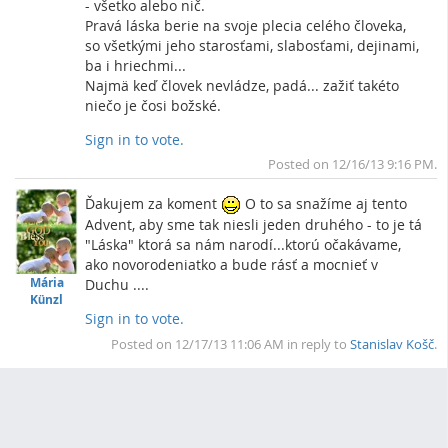
- všetko alebo nič.
Pravá láska berie na svoje plecia celého človeka,
so všetkými jeho starosťami, slabosťami, dejinami,
ba i hriechmi...
Najmä keď človek nevládze, padá... zažiť takéto
niečo je čosi božské.
Sign in to vote.
Pos
To
Posted on 12/16/13 9:16 PM.
Rep
Ďakujem za koment
O to sa snažíme aj tento
Advent, aby sme tak niesli jeden druhého - to je tá
"Láska" ktorá sa nám narodí...ktorú očakávame,
ako novorodeniatko a bude rásť a mocnieť v
Mária
Duchu ....
Künzl
Sign in to vote.
Pos
To
Posted on 12/17/13 11:06 AM in reply to
Stanislav Košč
.
Rep