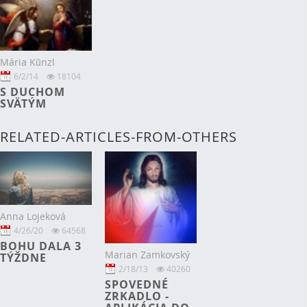
Mária Künzl
6/2/14
18104
S DUCHOM
SVÄTÝM
RELATED-ARTICLES-FROM-OTHERS
Anna Lojeková
4/26/20
64568
BOHU DALA 3
Marian Zamkovský
TÝŽDNE
2/18/13
40260
SPOVEDNÉ
ZRKADLO -