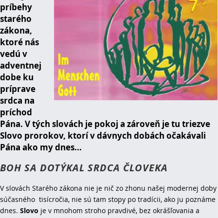
príbehy
starého
zákona,
ktoré nás
vedú v
adventnej
dobe ku
príprave
srdca na
príchod
Pána. V tých slovách je pokoj a zároveň je tu triezve
Slovo prorokov, ktorí v dávnych dobách očakávali
Pána ako my dnes...
BOH SA DOTÝKAL SRDCA ČLOVEKA
V slovách Starého zákona nie je nič zo zhonu našej modernej doby
súčasného tisícročia, nie sú tam stopy po tradícii, ako ju poznáme
dnes.
Slovo
je v mnohom stroho pravdivé, bez okrášľovania a