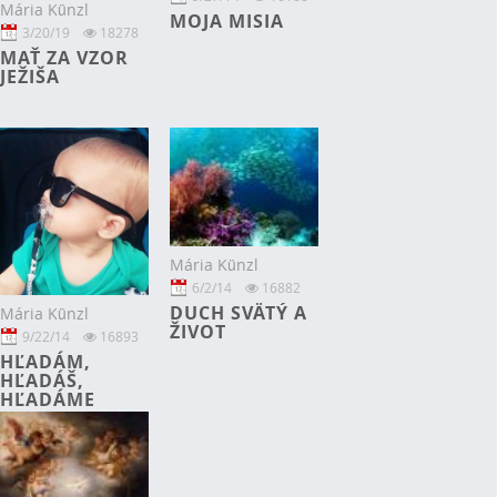
Mária Künzl
MOJA MISIA
3/20/19
18278
MAŤ ZA VZOR
JEŽIŠA
Mária Künzl
6/2/14
16882
DUCH SVÄTÝ A
Mária Künzl
ŽIVOT
9/22/14
16893
HĽADÁM,
HĽADÁŠ,
HĽADÁME