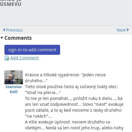
ÚSMEVU
Previous
Next
Comments
sign-in-to-add-comment
Add Comment
Krásne a hlboké vyjadrenie: "Jeden nesie
druhého..."
Tieto slová používa často aj súčasný Svätý otec:
Stanislav
Košč
"Vziať na plecia..."
To nie je len pomáhať..., priložiť ruku k dielu..., ba
ani len vziať zodpovednosť... Slovo "niesť" evokuje
pocit záťaže, a to aj keď nesieme z lásky druhého
"na rukách"...
A ešte evokuje úplnosť: nesiem druhého so
všetkým... Nedá sa len niesť jeho trup, alebo nohy