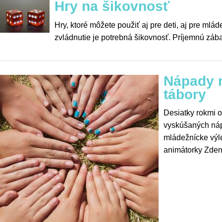
Hry na šikovnosť
Hry, ktoré môžete použiť aj pre deti, aj pre mlá
zvládnutie je potrebná šikovnosť. Príjemnú záb
Nápady n
tábory
Desiatky rokmi 
vyskúšaných ná
mládežnícke výle
animátorky Zden