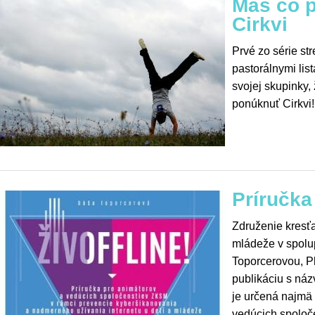
Máš čo 
Cirkvi
Prvé zo série st
pastorálnymi lis
svojej skupinky,
ponúknuť Cirkvi!
Príručk
Združenie kresť
mládeže v spolup
Toporcerovou, P
publikáciu s náz
je určená najmä
vedúcich spoloč