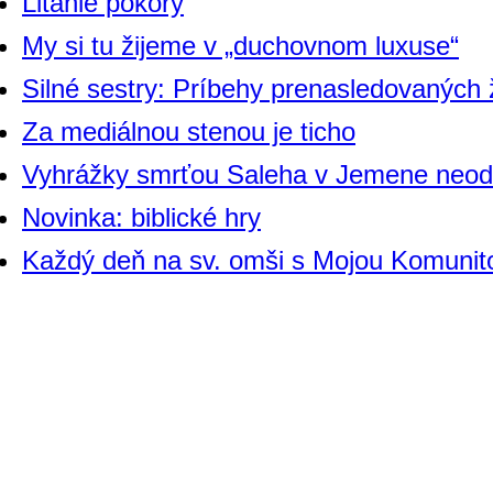
Litánie pokory
My si tu žijeme v „duchovnom luxuse“
Silné sestry: Príbehy prenasledovaných
Za mediálnou stenou je ticho
Vyhrážky smrťou Saleha v Jemene neod
Novinka: biblické hry
Každý deň na sv. omši s Mojou Komunit