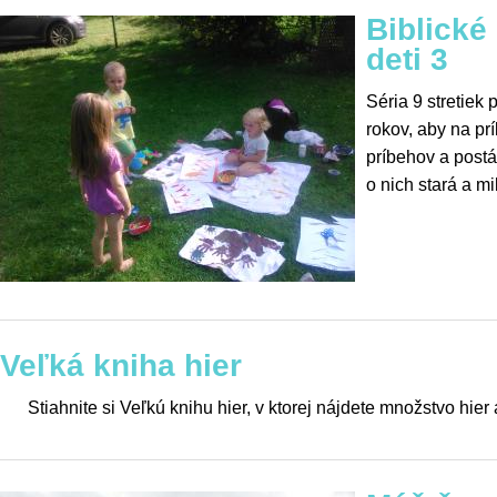
Biblické
deti 3
Séria 9 stretiek 
rokov, aby na pr
príbehov a postá
o nich stará a mi
Veľká kniha hier
Stiahnite si Veľkú knihu hier, v ktorej nájdete množstvo hier