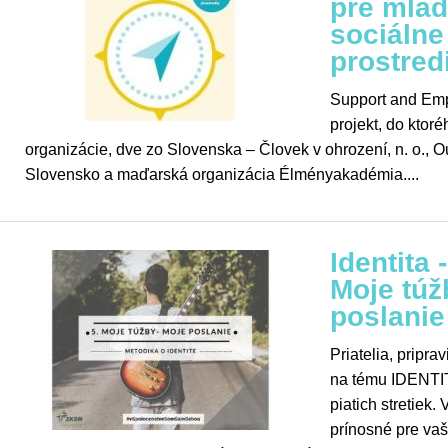
pre mlad
sociálne
prostred
Support and Em
projekt, do ktoré
organizácie, dve zo Slovenska – Človek v ohrození, n. o.,
Slovensko a maďarská organizácia Élményakadémia....
Identita 
Moje túž
poslanie
Priatelia, pripra
na tému IDENTIT
piatich stretiek.
prínosné pre va