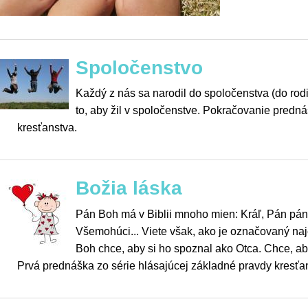
Spoločenstvo
Každý z nás sa narodil do spoločenstva (do rod
to, aby žil v spoločenstve. Pokračovanie predn
kresťanstva.
Božia láska
Pán Boh má v Biblii mnoho mien: Kráľ, Pán páno
Všemohúci... Viete však, ako je označovaný naj
Boh chce, aby si ho spoznal ako Otca. Chce, aby
Prvá prednáška zo série hlásajúcej základné pravdy kresťa