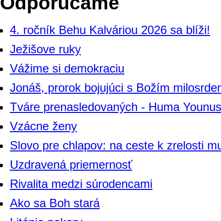
Odporúčame
4. ročník Behu Kalváriou 2026 sa blíži!
Ježišove ruky
Vážime si demokraciu
Jonáš, prorok bojujúci s Božím milosrde
Tváre prenasledovaných - Huma Younu
Vzácne ženy
Slovo pre chlapov: na ceste k zrelosti m
Uzdravená priemernosť
Rivalita medzi súrodencami
Ako sa Boh stará