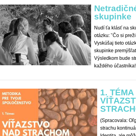
Netradičné
skupinke
Nudí ťa klásť na sk
otázku: "Čo si prež
Vyskúšaj tieto otáz
skupinke premýšľať 
Výsledkom bude str
každého účastníka!
1. TÉMA
VÍŤAZS
STRAC
(Spracovala: Oľ
strachu kontinu
Identita, ale môž