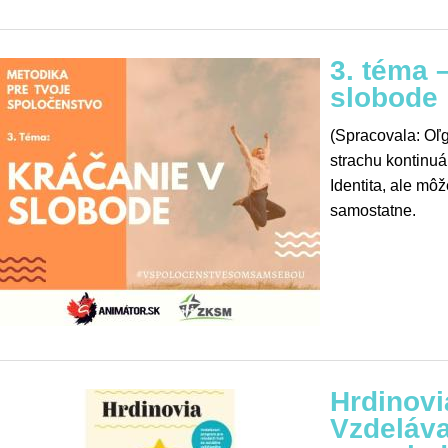
3. téma 
slobode
(Spracovala: Oľ
strachu kontinu
Identita, ale môž
samostatne.
Hrdinovi
Vzdeláv