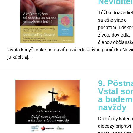
Nevidite
Túžba dozvedie
sa ešte viac o
počatom ľudsko
živote doviedla
členov občiansk
života k myšlienke pripraviť novú edukatívnu pomôcku Nevid
ju kúpiť aj...
9. Pôstn
Vstal so
a budem
navždy
Diecézny katech
diecézy pripravi