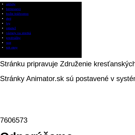
aktivity
birmovanci
božie kráľovstvo
deti
hry
mládež
námety na stretká
prednášky
rast
rok viery
Stránku pripravuje Združenie kresťanskýc
Stránky Animator.sk sú postavené v syst
7606573