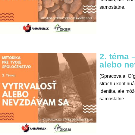
samostatne.
2. téma 
alebo n
(Spracovala: Oľ
strachu kontinu
Identita, ale môž
samostatne.