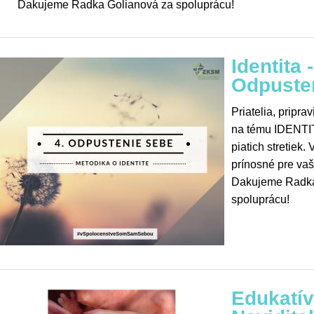
Dakujeme Radka Golianová za spoluprácu!
Identita 
Odpuste
Priatelia, pripra
na tému IDENTIT
piatich stretiek.
prínosné pre va
Dakujeme Radka
spoluprácu!
Edukatí