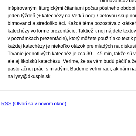
birmovancov dev
inšpirovanými liturgickými čítaniami počas pôstneho obdobi
jeden týždeň (+ katechézy na Veľkú noc). Cieľovou skupino
birmovanci a stredoškoláci. Každá téma pozostáva z krátke
katechézy vo forme prezentácie. Taktiež k nej nájdete textový
v poznámkach prezentácie), ktorý môžete použiť ako text k p
každej katechézy je niekoľko otázok pre mladých na diskus
Trvanie jednotlivých katechéz je cca 30 – 45 min, takže sú
ale aj školskú katechézu. Veríme, že sa vám budú páčiť a
pastoračnej práci s mladými. Budeme veľmi radi, ak nám na
na lysy@dkuspis.sk.
RSS
(Otvorí sa v novom okne)