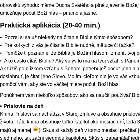
obrovskú výhodu: máme Ducha Svätého a plné zjavenie Božej v
umožňuje počuť Boží hlas – priamo a jasne.
Praktická aplikácia (20-40 min.)
• Pozrel si sa už niekedy na čítanie Biblie týmto spôsobom?
• Pre koľkých z vás je čítanie Biblie nudné, mätúce či ťažké?
• Pomôže ti poznanie, že Biblia je Božím hlasom, zmeniť tvoj pos
• Ako často čítaš Bibliu? Aký vplyv to má na tvoj vzťah s Páno
Ak túžiš po blízkom vzťahu s Bohom, potrebuješ počuť jeho hlas
dosiahnuť, je čítať jeho Slovo. Mojím cieľom nie je vo vás vzbu
pomôcť vám, aby ste vo väčšej miere počuli Boží hlas.
Ponúknem vám niekoľko spôsobov, ako sa naučiť používať Bibl
• Príslovie na deň
Kniha Prísloví sa nachádza v Starej zmluve a obsahuje príslovi
života. Táto kniha obsahuje toľko kapitol ako mesiac dní, teda 3
majú aj menej
). Skús si každý deň v tomto mesiaci prečítať 
siedmeho, tak začni siedmou kapitolou. Skús si zapamätať jedn