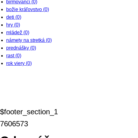
birmovanci
(0)
božie kráľovstvo
(0)
deti
(0)
hry
(0)
mládež
(0)
námety na stretká
(0)
prednášky
(0)
rast
(0)
rok viery
(0)
$footer_section_1
7606573