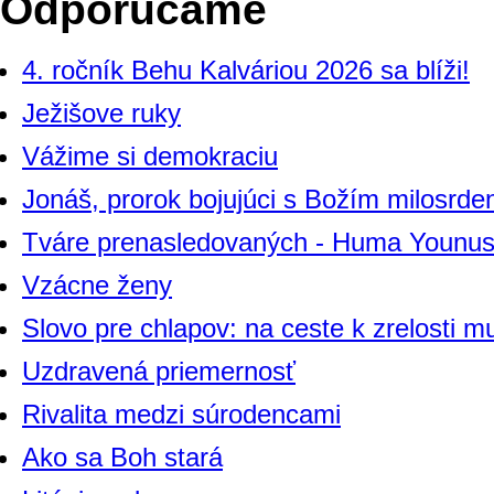
Odporúčame
4. ročník Behu Kalváriou 2026 sa blíži!
Ježišove ruky
Vážime si demokraciu
Jonáš, prorok bojujúci s Božím milosrde
Tváre prenasledovaných - Huma Younu
Vzácne ženy
Slovo pre chlapov: na ceste k zrelosti m
Uzdravená priemernosť
Rivalita medzi súrodencami
Ako sa Boh stará