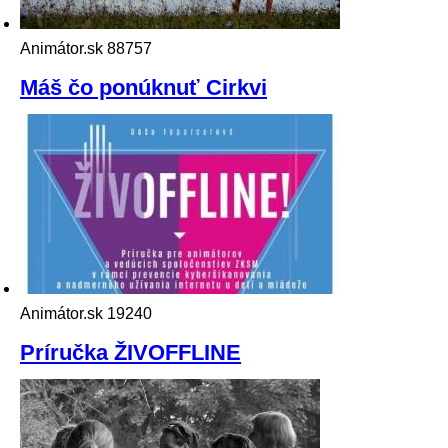
Animátor.sk
88757
Máš čo ponúknuť Cirkvi
Animátor.sk
19240
Príručka ŽIVOFFLINE