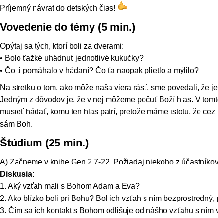
Príjemný návrat do detských čias!
Vovedenie do témy (5 min.)
Opýtaj sa tých, ktorí boli za dverami:
• Bolo ťažké uhádnuť jednotlivé kukučky?
• Čo ti pomáhalo v hádaní? Čo ťa naopak plietlo a mýlilo?
Na stretku o tom, ako môže naša viera rásť, sme povedali, že je 
Jedným z dôvodov je, že v nej môžeme počuť Boží hlas. V to
musieť hádať, komu ten hlas patrí, pretože máme istotu, že cez
sám Boh.
Štúdium (25 min.)
A) Začneme v knihe Gen 2,7-22. Požiadaj niekoho z účastníkov, 
Diskusia:
1. Aký vzťah mali s Bohom Adam a Eva?
2. Ako blízko boli pri Bohu? Bol ich vzťah s ním bezprostredný,
3. Čím sa ich kontakt s Bohom odlišuje od nášho vzťahu s ním