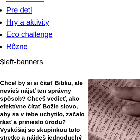
Pre deti
Hry a aktivity
Eco challenge
Rôzne
$left-banners
Chcel by si si čítať Bibliu, ale
nevieš nájsť ten správny
spôsob? Chceš vedieť, ako
efektívne čítať Božie slovo,
aby sa v tebe uchytilo, začalo
rásť a prinieslo úrodu?
Vyskúšaj so skupinkou toto
stretko a nájdeš jednoduchý