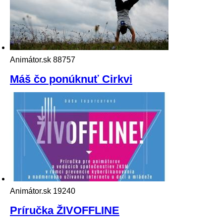
Animátor.sk
88757
Máš čo ponúknuť Cirkvi
Animátor.sk
19240
Príručka ŽIVOFFLINE