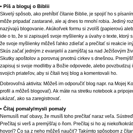
• Píš a bloguj o Biblii
Skvelý spôsob, ako prehĺbiť čítanie Biblie, je spojiť ho s písaním
môže pripadať zastarané, ale aj dnes to mnohí robia. Jediný rozd
nazývajú blogovanie. Akúkoľvek formu si zvolíš (papierovú alebo
ide o to, že si zapisuješ svoje myšlienky a úvahy o texte, ktorý s
že svoje myšlienky môžeš ľahko zdieľať a prečítať si reakcie in
Skús začať jedným z evanjelií a zamýšľaj sa nad Ježišovým živo
Skutky apoštolov a porovnaj prvotnú cirkev s dnešnou. Premýšľ
zapisuj si svoje modlitby a Božie odpovede, alebo povzbudzuj 
svojich priateľov, aby si čítali tvoj blog a komentovali ho.
Dobrovoľná aktivita: Môžeš im odporučiť blog napr. na Mojej Kom
profil a môžeš blogovať). Ak máte na stretku notebook a pripoje
ukázať, ako sa zaregistrovať.
• Čítaj pomaly/mysli pomaly
Nemusíš mať obavy, že musíš toho prečítať naraz veľa. Sústreď
Prečítaj si verš a premýšľaj o ňom. Prečítaj si ho aj niekoľkokr
hovorí? Čo sa z neho môžeš naučiť? Takýmto spôsobom z čítani