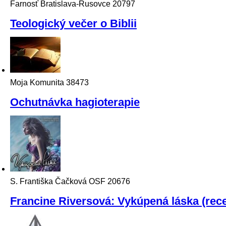
Farnosť Bratislava-Rusovce
20797
Teologický večer o Biblii
Moja Komunita
38473
Ochutnávka hagioterapie
S. Františka Čačková OSF
20676
Francine Riversová: Vykúpená láska (rece