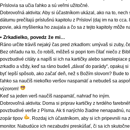
Príslovia sa učia ľahko a sú veľmi užitočné.
Dobrovoľná aktivita: Aby si účastníkom ukázal, ako na to, nech
dátumu prečítajú príslušnú kapitolu z Prísloví (daj im na to cca
povie, aká myšlienka ho zaujala a čo sa z tejto kapitoly môže na
• Zrkadielko, povedz že mi...
Ráno určite tráviš nejaký čas pred zrkadlom: umývaš si zuby, češ
Bez ohľadu na to, čo robíš, môžeš si popri tom čítať niečo z Biblie
povzbudivé citáty a napíš si ich na kartičky alebo samolepiace pa
zrkadlo a vždy, keď sa ráno budeš „dávať do parády“, opakuj si 
byť lepší spôsob, ako začať deň, než s Božím slovom? Bude to 
ľahko sa naučíš niekoľko veršov naspamäť a nebudeš sa aspoň
výzorom!
Keď sa jeden verš naučíš naspamäť, nahraď ho iným.
Dobrovoľná aktivita: Doma si priprav kartičky z tvrdého farebn
povzbudivé verše z Písma. Ak ti narýchlo žiadne nenapadnú, 
zopár tipov
. Rozdaj ich účastníkom, aby si ich pripevnili na
monitor. Nabudúce ich nezabudni preskúšať, či sa ich skutočn