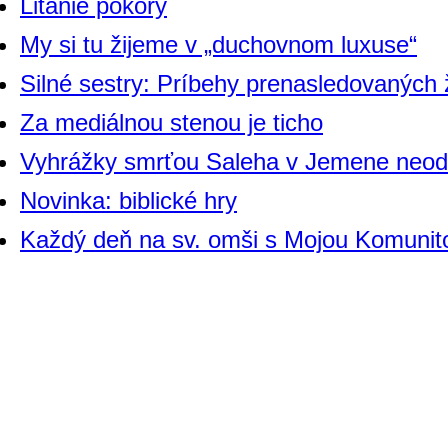
Litánie pokory
My si tu žijeme v „duchovnom luxuse“
Silné sestry: Príbehy prenasledovaných
Za mediálnou stenou je ticho
Vyhrážky smrťou Saleha v Jemene neod
Novinka: biblické hry
Každý deň na sv. omši s Mojou Komunit