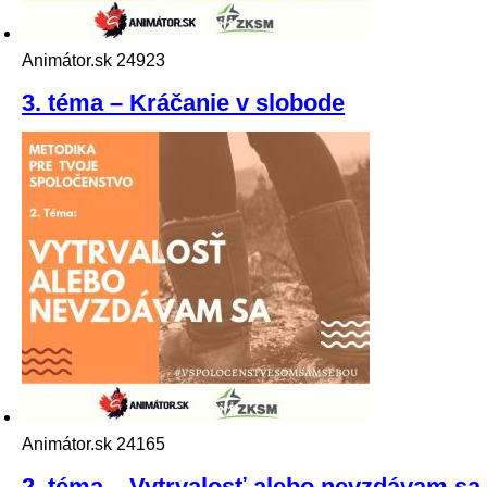
Animátor.sk
24923
3. téma – Kráčanie v slobode
Animátor.sk
24165
2. téma – Vytrvalosť alebo nevzdávam sa