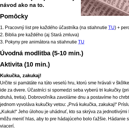
návod ako na to.
Pomôcky
1. Pracovný list pre každého účastníka (na stiahnutie
TU
) + per
2. Biblia pre každého (aj Stará zmluva)
3. Pokyny pre animátora na stiahnutie
TU
Úvodná modlitba (5-10 min.)
Aktivita (10 min.)
Kukučka, zakukaj!
Určite si pamätáte na túto veselú hru, ktorú sme hrávali v škôlk
ide za dvere. Účastníci si spomedzi seba vyberú tri kukučky (prid
druhá, tretia). Dobrovoľníka zavoláme dnu a postavíme ho chrb
jednom vyvoláva kukučky vetou: „Prvá kukučka, zakukaj!“ Prís
„Kukuk!“ Jeho úlohou je uhádnuť, kto sa skrýva za jednotlivým
môžu meniť hlas, aby to pre hádajúceho bolo ťažšie. Hádanie s
viacerí.