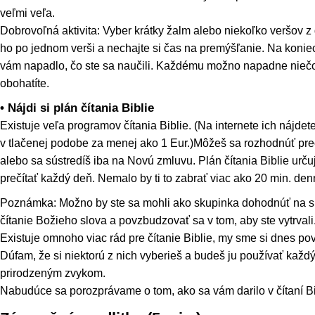
veľmi veľa.
Dobrovoľná aktivita: Vyber krátky žalm alebo niekoľko veršov z 
ho po jednom verši a nechajte si čas na premýšľanie. Na koniec
vám napadlo, čo ste sa naučili. Každému možno napadne niečo
obohatíte.
• Nájdi si plán čítania Biblie
Existuje veľa programov čítania Biblie. (Na internete ich nájdet
v tlačenej podobe za menej ako 1 Eur.)Môžeš sa rozhodnúť prečí
alebo sa sústredíš iba na Novú zmluvu. Plán čítania Biblie urču
prečítať každý deň. Nemalo by ti to zabrať viac ako 20 min. den
Poznámka: Možno by ste sa mohli ako skupinka dohodnúť na 
čítanie Božieho slova a povzbudzovať sa v tom, aby ste vytrvali
Existuje omnoho viac rád pre čítanie Biblie, my sme si dnes pov
Dúfam, že si niektorú z nich vyberieš a budeš ju používať každý
prirodzeným zvykom.
Nabudúce sa porozprávame o tom, ako sa vám darilo v čítaní Bi