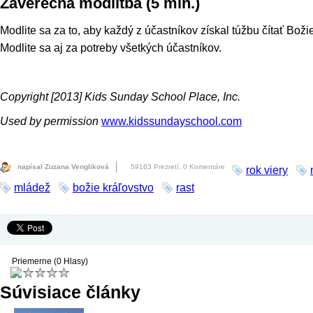
Záverečná modlitba (5 min.)
Modlite sa za to, aby každý z účastníkov získal túžbu čítať Boži
Modlite sa aj za potreby všetkých účastníkov.
Copyright [2013] Kids Sunday School Place, Inc.
Used by permission
www.kidssundayschool.com
napísal Zuzana Vengliková
59163 Prezretí,
0 Komentáre
rok viery
mládež
božie kráľovstvo
rast
Priemerne (0 Hlasy)
Súvisiace články