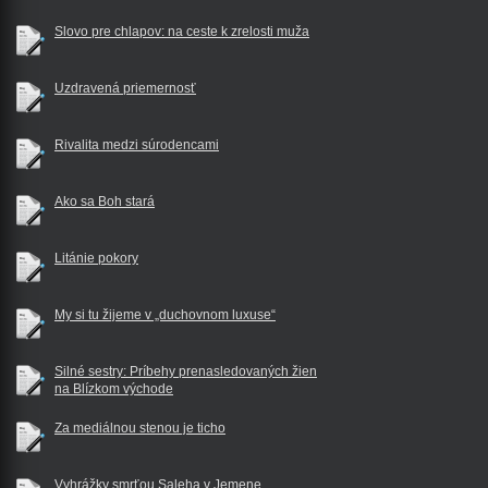
Slovo pre chlapov: na ceste k zrelosti muža
Uzdravená priemernosť
Rivalita medzi súrodencami
Ako sa Boh stará
Litánie pokory
My si tu žijeme v „duchovnom luxuse“
Silné sestry: Príbehy prenasledovaných žien
na Blízkom východe
Za mediálnou stenou je ticho
Vyhrážky smrťou Saleha v Jemene