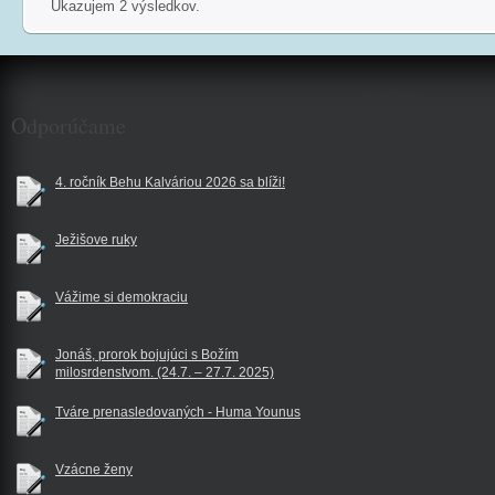
Ukazujem 2 výsledkov.
$reklama
Odporúčame
4. ročník Behu Kalváriou 2026 sa blíži!
Ježišove ruky
Vážime si demokraciu
Jonáš, prorok bojujúci s Božím
milosrdenstvom. (24.7. – 27.7. 2025)
Tváre prenasledovaných - Huma Younus
Vzácne ženy