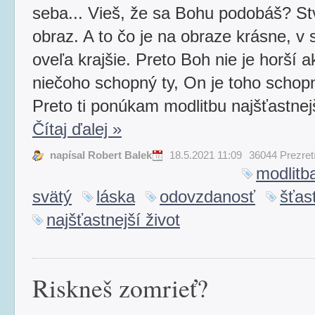
seba... Vieš, že sa Bohu podobáš? Stv
obraz. A to čo je na obraze krásne, v s
oveľa krajšie. Preto Boh nie je horší ak
niečoho schopný ty, On je toho schop
Preto ti ponúkam modlitbu najšťastnejš
Čítaj ďalej
»
napísal Robert Balek
18.5.2021 11:09
36044 Prezret
modlitb
svätý
láska
odovzdanosť
šťas
najšťastnejší život
Riskneš zomrieť?