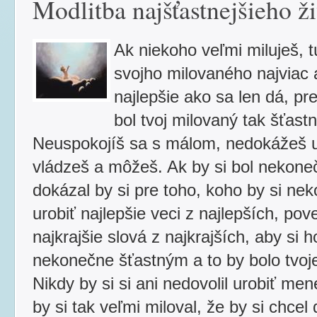
Modlitba najšťastnejšieho ž
Ak niekoho veľmi miluješ, t
svojho milovaného najviac 
najlepšie ako sa len dá, pr
bol tvoj milovaný tak šťastn
Neuspokojíš sa s málom, nedokážeš u
vládzeš a môžeš. Ak by si bol nekon
dokázal by si pre toho, koho by si ne
urobiť najlepšie veci z najlepších, pov
najkrajšie slová z najkrajších, aby si 
nekonečne šťastným a to by bolo tvoje
Nikdy by si si ani nedovolil urobiť men
by si tak veľmi miloval, že by si chcel