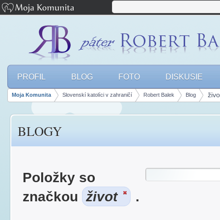
PROFIL
BLOG
FOTO
DISKUSIE
živo
Moja Komunita
Slovenskí katolíci v zahraničí
Robert Balek
Blog
panely, lišty
BLOGY
Položky so
značkou
život
.