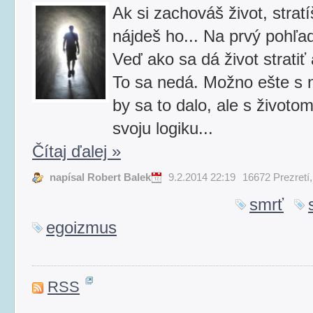
Ak si zachováš život, stratí
nájdeš ho... Na prvý pohľa
Veď ako sa dá život stratiť
To sa nedá. Možno ešte s 
by sa to dalo, ale s životo
svoju logiku...
Čítaj ďalej
»
napísal Robert Balek
9.2.2014 22:19
16672 Prezretí
smrť
egoizmus
RSS