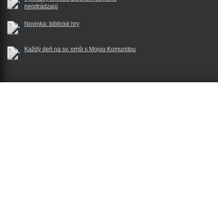
neodrádzajú
Novinka: biblické hry
Každý deň na sv. omši s Mojou Komunitou
$reklama
$footer