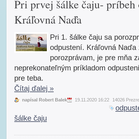
Pri prvej šálke čaju- príbeh
Kráľovná Naďa
Pri 1. šálke čaju sa poroz
odpustení. Kráľovná Naďa z
porozprávam, je pre mňa za
neprekonateľným príkladom odpusteni
pre teba.
Čítaj ďalej
»
napísal Robert Balek
19.11.2020 16:22
14026 Prezre
odpust
šálke čaju