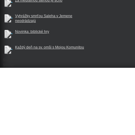
Za mediálnou stenou je ticho
Vyhrážky smrťou Saleha v Jemene
neodrádzajú
Novinka: biblické hry
Každý deň na sv. omši s Mojou Komunitou
$reklama
$footer