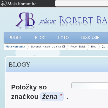
PROFIL
BLOG
FOTO
DISKUSIE
žen
Moja Komunita
Slovenskí katolíci v zahraničí
Robert Balek
Blog
panely, lišty
BLOGY
Položky so
značkou
žena
.