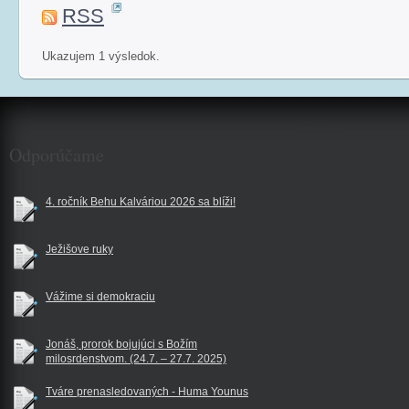
RSS
Ukazujem 1 výsledok.
$reklama
Odporúčame
4. ročník Behu Kalváriou 2026 sa blíži!
Ježišove ruky
Vážime si demokraciu
Jonáš, prorok bojujúci s Božím
milosrdenstvom. (24.7. – 27.7. 2025)
Tváre prenasledovaných - Huma Younus