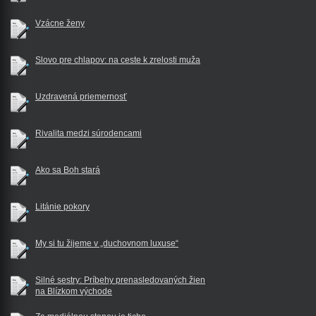
Vzácne ženy
Slovo pre chlapov: na ceste k zrelosti muža
Uzdravená priemernosť
Rivalita medzi súrodencami
Ako sa Boh stará
Litánie pokory
My si tu žijeme v „duchovnom luxuse“
Silné sestry: Príbehy prenasledovaných žien
na Blízkom východe