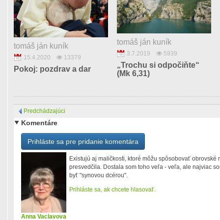
tomáš ján kuník
tomáš ján kuník
3.7.2019
5939
15.4.2020
13379
„Trochu si odpočiňte“
Pokoj: pozdrav a dar
(Mk 6,31)
Predchádzajúci
Komentáre
Prihláste sa pre pridanie komentára
Existujú aj maličkosti, ktoré môžu spôsobovať obrovské 
presvedčila. Dostala som toho veľa - veľa, ale najviac s
byť "synovou dcérou".
Prihláste sa, ak chcete hlasovať.
Anna Vaclavova