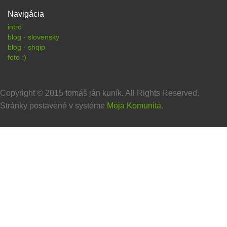
Navigácia
intro
blog - slovensky
blog - shqip
foto :)
Copyright © 2015 tomáš ján kuník. All Rights Reserved.
Stránky postavené v systéme
Moja Komunita
.