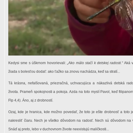
Kedysi sme s úškrnom hovorievali:
„Ako málo stačí k detskej radosti.“
Aká v
žiada s bolesťou dodať: ako ťažko sa znovu nachádza, keď sa stratí...
Tá krásna, nefalšovaná, priezračná, uchvacujúca a nákazlivá detská ra
života. Prameň spokojnosti a pokoja. Azda na toto myslí Pavol, keď filipanom
Flp 4,4). Áno, aj z drobností.
Ozaj, kde je hranica, kde možno povedať, že toto je ešte drobnosť a toto 
nakresliť čiaru. Nech je všetko dôvodom na radosť. Nech sú dôvodom na v
Snáď aj preto, lebo v duchovnom živote neexistujú maličkosti...