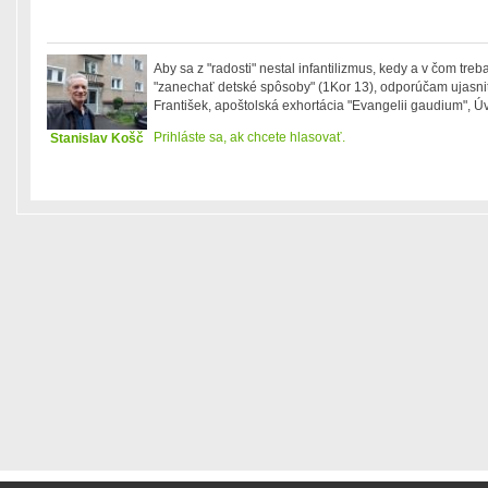
Aby sa z "radosti" nestal infantilizmus, kedy a v čom treb
"zanechať detské spôsoby" (1Kor 13), odporúčam ujasni
František, apoštolská exhortácia "Evangelii gaudium", Ú
Prihláste sa, ak chcete hlasovať.
Stanislav Košč