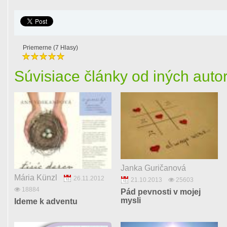
Priemerne (7 Hlasy)
Súvisiace články od iných auto
Janka Guričanová
Mária Künzl
26.11.2012
21.10.2013
25603
18884
Pád pevnosti v mojej
mysli
Ideme k adventu