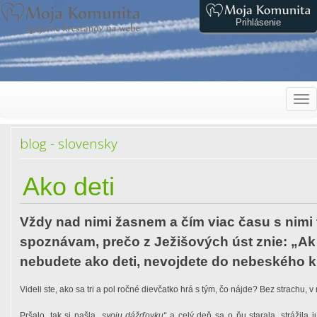
Prihlásenie
Tog
navi
blog - slovensky
Ako deti
Vždy nad nimi žasnem a čím viac času s nimi 
spoznávam, prečo z Ježišových úst znie: „Ak 
nebudete ako deti, nevojdete do nebeského kr
Videli ste, ako sa tri a pol ročné dievčatko hrá s tým, čo nájde? Bez strachu, v
Pršalo, tak si našla
„svoju dážďovku“
a celý deň sa o ňu starala, strážila 