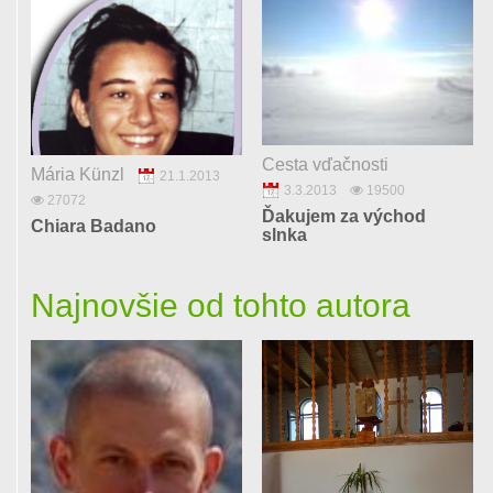
Cesta vďačnosti
Mária Künzl
21.1.2013
3.3.2013
19500
27072
Ďakujem za východ
Chiara Badano
slnka
Najnovšie od tohto autora