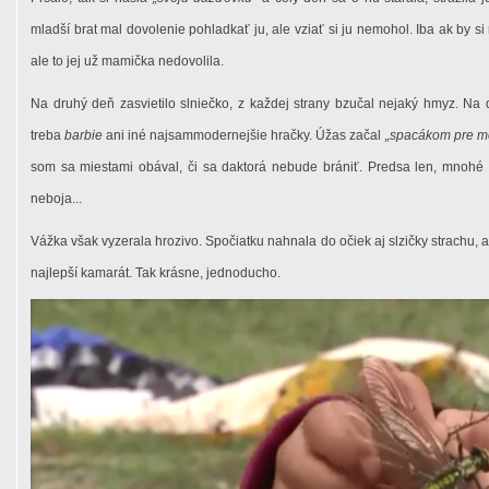
mladší brat mal dovolenie pohladkať ju, ale vziať si ju nemohol. Iba ak by si 
ale to jej už mamička nedovolila.
Na druhý deň zasvietilo slniečko, z každej strany bzučal nejaký hmyz. Na
treba
barbie
ani iné najsammodernejšie hračky. Úžas začal
„spacákom pre mo
som sa miestami obával, či sa daktorá nebude brániť. Predsa len, mnohé z
neboja...
Vážka však vyzerala hrozivo. Spočiatku nahnala do očiek aj slzičky strachu, ale
najlepší kamarát. Tak krásne, jednoducho.