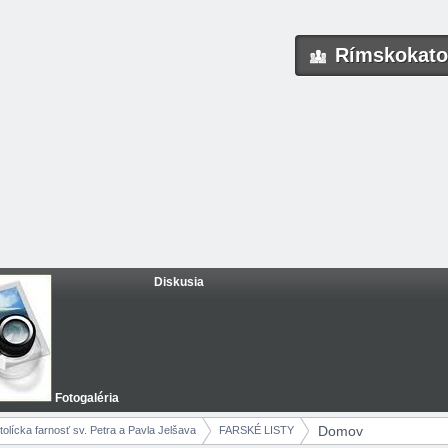
Rímskokatol
Diskusia
Fotogaléria
Domov
olícka farnosť sv. Petra a Pavla Jelšava
FARSKÉ LISTY