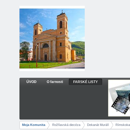
Prejsť k obsahu
ÚVOD
O farnosti
FARSKÉ LISTY
FARSKÉ LISTY
Navigácia
Moja Komunita
Rožňavská diecéza
Dekanát Muráň
Rímskokat