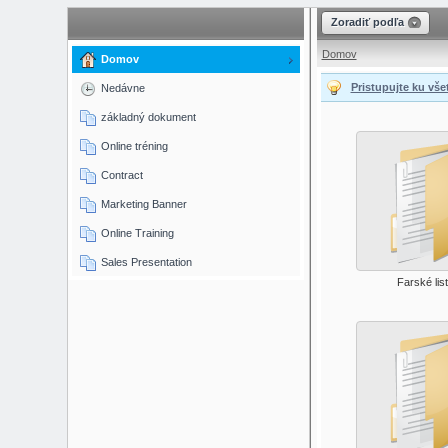
panely, lišty
Zoradiť podľa
Domov
Domov
Pristupujte ku vš
Nedávne
základný dokument
Online tréning
Contract
Marketing Banner
Online Training
Sales Presentation
Farské lis