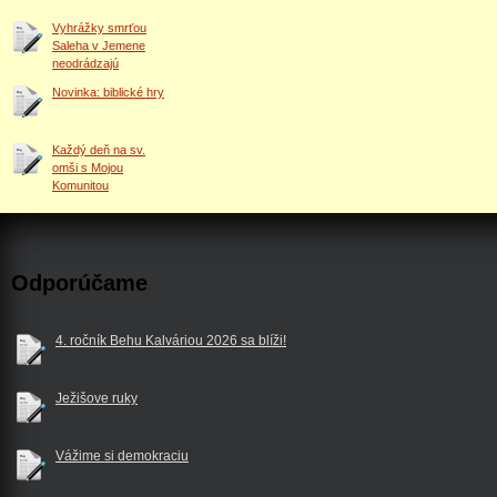
Vyhrážky smrťou
Saleha v Jemene
neodrádzajú
Novinka: biblické hry
Každý deň na sv.
omši s Mojou
Komunitou
Odporúčame
4. ročník Behu Kalváriou 2026 sa blíži!
Ježišove ruky
Vážime si demokraciu