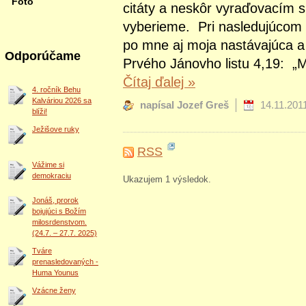
Foto
citáty a neskôr vyraďovacím 
vyberieme. Pri nasledujúcom st
po mne aj moja nastávajúca a 
Odporúčame
Prvého Jánovho listu 4,19: „M
Čítaj ďalej
»
4. ročník Behu
Kalváriou 2026 sa
napísal Jozef Greš
14.11.201
blíži!
Ježišove ruky
RSS
Vážime si
demokraciu
Ukazujem 1 výsledok.
Jonáš, prorok
bojujúci s Božím
milosrdenstvom.
(24.7. – 27.7. 2025)
Tváre
prenasledovaných -
Huma Younus
Vzácne ženy