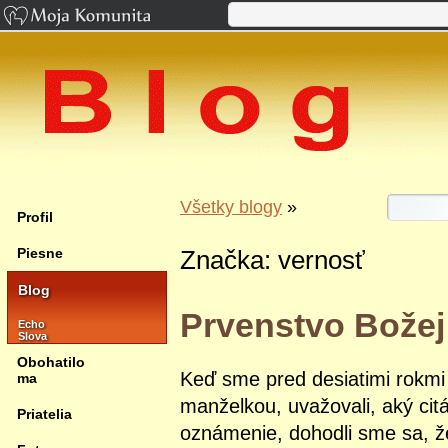
Všetky blogy
»
Profil
Piesne
Značka: vernosť
Blog
Prvenstvo Božej
Echo
Slova
Obohatilo
Keď sme pred desiatimi rokmi
ma
manželkou, uvažovali, aký ci
Priatelia
oznámenie, dohodli sme sa, že