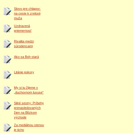
Slovo pre chlapov:
na ceste k zrelosti
muža
Uzdravená
priemernosť
Rivalita medzi
súrodencami
Ako sa Boh stará
Litánie pokory
My si tu žijeme v
„duchovnom luxuse“
Silné sestry: Príbehy
prenasledovaných
žien na Blízkom
východe
Za mediálnou stenou
je ticho