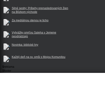
Silné sestry: Príbehy prenasledovaných žien
na Blízkom východe
Za mediálnou stenou je ticho
Vyhrážky smrťou Saleha v Jemene
neodrádzajú
Novinka: biblické hry
Každý deň na sv. omši s Mojou Komunitou
$reklama
$footer