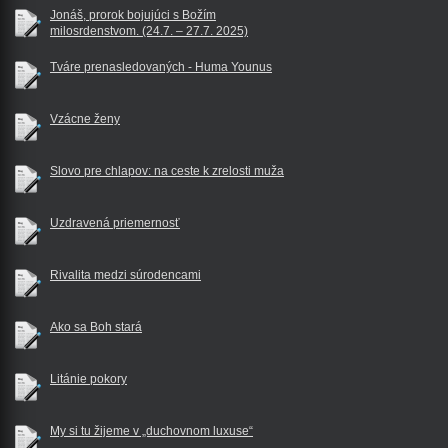
Jonáš, prorok bojujúci s Božím
milosrdenstvom. (24.7. – 27.7. 2025)
Tváre prenasledovaných - Huma Younus
Vzácne ženy
Slovo pre chlapov: na ceste k zrelosti muža
Uzdravená priemernosť
Rivalita medzi súrodencami
Ako sa Boh stará
Litánie pokory
My si tu žijeme v „duchovnom luxuse“