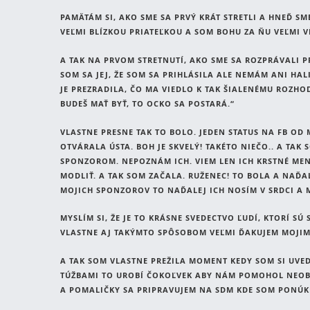
PAMÄTÁM SI, AKO SME SA PRVÝ KRÁT STRETLI A HNEĎ SM
VEĽMI BLÍZKOU PRIATEĽKOU A SOM BOHU ZA ŇU VEĽMI 
A TAK NA PRVOM STRETNUTÍ, AKO SME SA ROZPRÁVALI P
SOM SA JEJ, ŽE SOM SA PRIHLÁSILA ALE NEMÁM ANI H
JE PREZRADILA, ČO MA VIEDLO K TAK ŠIALENÉMU ROZHO
BUDEŠ MAŤ BYŤ, TO OCKO SA POSTARÁ.“
VLASTNE PRESNE TAK TO BOLO. JEDEN STATUS NA FB OD 
OTVÁRALA ÚSTA. BOH JE SKVELÝ! TAKÉTO NIEČO.. A TA
SPONZOROM. NEPOZNÁM ICH. VIEM LEN ICH KRSTNÉ MEN
MODLIŤ. A TAK SOM ZAČALA. RUŽENEC! TO BOLA A NAĎ
MOJICH SPONZOROV TO NAĎALEJ ICH NOSÍM V SRDCI A M
MYSLÍM SI, ŽE JE TO KRÁSNE SVEDECTVO ĽUDÍ, KTORÍ S
VLASTNE AJ TAKÝMTO SPÔSOBOM VEĽMI ĎAKUJEM MOJIM
A TAK SOM VLASTNE PREŽILA MOMENT KEDY SOM SI UVED
TÚŽBAMI TO UROBÍ ČOKOĽVEK ABY NÁM POMOHOL NEOBM
A POMALIČKY SA PRIPRAVUJEM NA SDM KDE SOM PONÚK