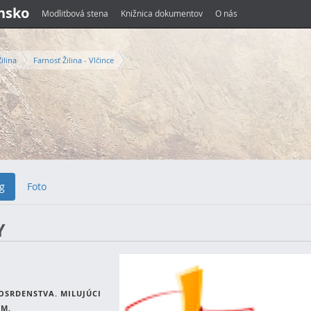
ensko
Modlitbová stena
Knižnica dokumentov
O nás
ilina
Farnosť Žilina - Vlčince
g
Foto
Y
OSRDENSTVA. MILUJÚCI
OM.