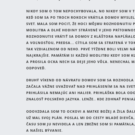
NIKDY SOM O TOM NEPOCHYBOVALA, NO NIKDY SOM V TO
KEĎ SOM SA PO TROCH ROKOCH VRÁTILA DOMOV MYSLELA
SVET. MALA SOM POCIT, ŽE HOCI MÔJMU ROZHODNUTIU
MODLITBA A DLHÉ HODINY STRÁVENÉ V JEHO PRÍTOMNOST
ROZHODNUTIE VRÁTIŤ SA DOMOV Z KLÁŠTORA NAPĹŇAL
A VOĽNOSŤOU, PREDSA... CÍTILA SOM SA STRATENÁ V T
TAK VZDIALENOM OD NEHO. PRVÉ TÝŽDNE BOLI VEĽMI 
NAJKRAJŠIE. PAMÄTÁM SI KAŽDÚ MODLITBU KEDY SOM K
A PROSILA OCKA NECH SA DEJE JEHO VÔĽA. NENECHAL 
ODPOVEĎ.
DRUHÝ VÍKEND OD NÁVRATU DOMOV SOM SA ROZHODLA 
ZAČALA VÁŽNE UVAŽOVAŤ NAD PRIHLÁSENÍM SA NA SVET
PRIHLÁSILA NEMAJÚC ANI HALIER. PRIHLÁŠKA BOLA OD
ZNALOSŤ POĽSKÉHO JAZYKA. LENŽE.. KDE ZOHNAŤ PENIA
ODOVZDALA SOM TO OCKOVI A MATKE BOŽEJ A ŽILA ĎALE
UŽ MAL SVOJ PLÁN. POSLAL MI DO CESTY MLADÉ DIEVČA,
ČASU SOM JU NEVIDELA A LEN ZBEŽNE SOM SI PAMÄTALA, 
A NAŠIEL BÝVANIE.