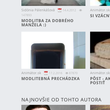
Sidónia Pálenkášová
Animátor.sk
14.4.2012
147893
SI VZÁCN
MODLITBA ZA DOBRÉHO
MANŽELA :)
Animátor.sk
Animátor.sk
17.2.2016
87870
MODLITEBNÁ PRECHÁDZKA
PÔST - A
POSTIŤ
NAJNOVŠIE OD TOHTO AUTORA