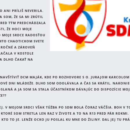
 ANI PRÍLIŠ NEVERILA.
 SOM, ŽE SA MI ZRÚTIL
 PRED TÝM PREDCHÁDZALA
I, ŽE HOCI MOJE
O MOJE SRDCE RADOSŤOU
OMTO CHAOTICKOM SVETE
NÁROČNÉ A ZÁROVEŇ
ĽAČALA V KOSTOLE
MA DLHO ČAKAŤ NA
NAVŠTÍVIŤ DCM MAJÁK, KDE PO ROZHOVORE S O. JURAJOM KARCOLOM
OVÉ DNI MLÁDEŽE. DLHO SOM ODOLÁVALA A ČAS SA KRÁTIL. NAKONIE
OSLANÁ A JA SOM SA STALA ÚČASTNÍKOM DÁVAJÚC DO DISPOZÍCIE MO
ZE??
J. V MOJOM SRDCI VŠAK TÚŽBA PO SDM BOLA ČORAZ VÄČŠIA. BOH V T
 KTORÉ SOM STRETLA LEN RAZ V ŽIVOTE A TO NA R13 PRED PÁR ROKMI
KTO TO JE. LENŽE OCKO JU POSLAL KU MNE DO ŽILINY. DAL JEJ TU PR