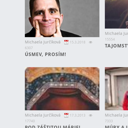
Michaela Ju
15554
Michaela Jurčíková
15.3.2018
TAJOMST
6307
ÚSMEV, PROSÍM!
Michaela Jurčíková
Michaela Ju
17.3.2013
17740
7333
POD ZÁŠTITOU MÁRIE!
MÚRY A 