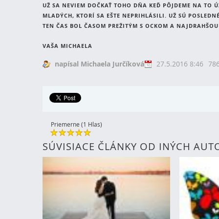
UŽ SA NEVIEM DOČKAŤ TOHO DŇA KEĎ PÔJDEME NA TO Ú
MLADÝCH, KTORÍ SA EŠTE NEPRIHLÁSILI. UŽ SÚ POSLED
TEN ČAS BOL ČASOM PREŽITÝM S OCKOM A NAJDRAHŠOU
VAŠA MICHAELA
napísal Michaela Jurčíková
27.5.2016 8:46
786
Priemerne (1 Hlas)
SÚVISIACE ČLÁNKY OD INÝCH AU