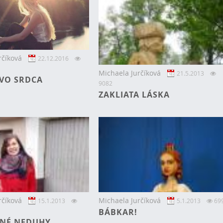
rčíková
22.12.2016
Michaela Jurčíková
21.5.2013
VO SRDCA
9082
ZAKLIATA LÁSKA
rčíková
Michaela Jurčíková
15.1.2013
5.1.2013
69
BÁBKAR!
INÉ NEDUHY