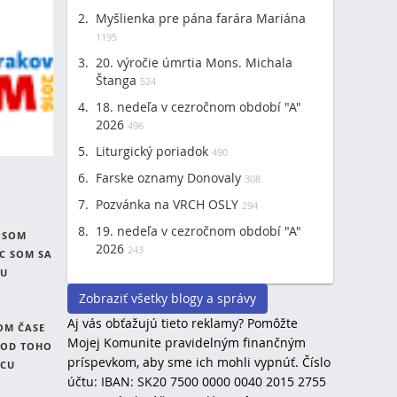
Myšlienka pre pána farára Mariána
1195
20. výročie úmrtia Mons. Michala
Štanga
524
18. nedeľa v cezročnom období "A"
2026
496
Liturgický poriadok
490
Farske oznamy Donovaly
308
Pozvánka na VRCH OSLY
294
19. nedeľa v cezročnom období "A"
 SOM
2026
243
C SOM SA
JU
Zobraziť všetky blogy a správy
Aj vás obťažujú tieto reklamy? Pomôžte
OM ČASE
Mojej Komunite pravidelným finančným
. OD TOHO
príspevkom, aby sme ich mohli vypnúť. Číslo
ÁCU
účtu: IBAN: SK20 7500 0000 0040 2015 2755