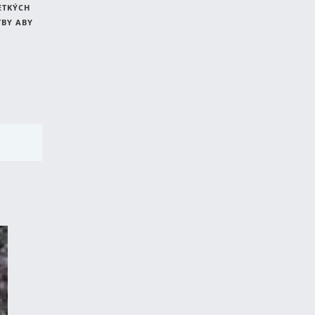
ETKÝCH
TBY ABY