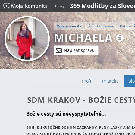
365 Modlitby za Slov
Blogy
Moja Komunita
Žilinská diecéza
Dekanát Ž
MICHAELA
Napísať správu
Profil
Priatelia
Blo
SDM KRAKOV - BOŽIE CEST
Božie cesty sú nevyspytateľné...
BOH JE SKUTOČNE BOHOM ZÁZRAKOV, PLNÝ LÁSKY A MIL
OCKO, KTORÝ NAJLEPŠIE VIE, ČO JE POTREBNÉ JEHO DEŤ