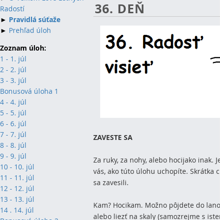
36. DEŇ
Radostí
►
Pravidlá súťaže
►
Prehľad úloh
Zoznam úloh:
1 - 1. júl
2 - 2. júl
3 - 3. júl
Bonusová úloha 1
4 - 4. júl
5 - 5. júl
6 - 6. júl
7 - 7. júl
ZAVESTE SA
8 - 8. júl
9 - 9. júl
Za ruky, za nohy, alebo hocijako inak. 
10 - 10. júl
vás, ako túto úlohu uchopíte. Skrátka 
11 - 11. júl
sa zavesili.
12 - 12. júl
13 - 13. júl
Kam? Hocikam. Možno pôjdete do lano
14 . 14. júl
alebo liezť na skaly (samozrejme s ist