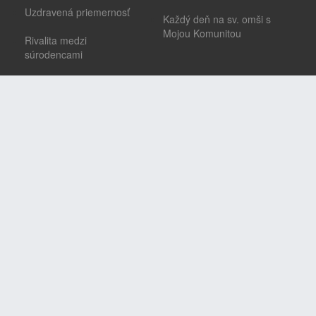
Uzdravená priemernosť
Každý deň na sv. omši s
Mojou Komunitou
Rivalita medzi
súrodencami