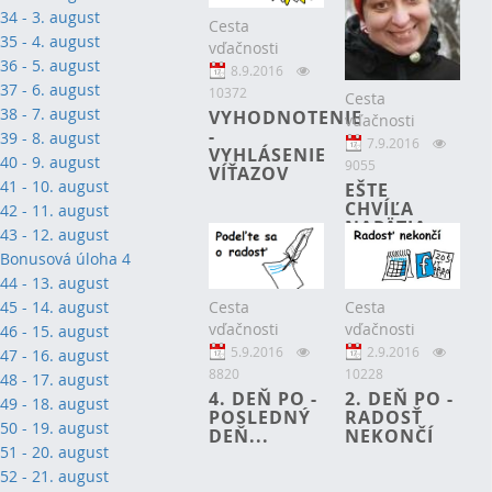
34 - 3. august
Cesta
35 - 4. august
vďačnosti
36 - 5. august
8.9.2016
37 - 6. august
10372
Cesta
38 - 7. august
VYHODNOTENIE
vďačnosti
-
39 - 8. august
7.9.2016
VYHLÁSENIE
40 - 9. august
9055
VÍŤAZOV
41 - 10. august
EŠTE
CHVÍĽA
42 - 11. august
NAPÄTIA...
43 - 12. august
Bonusová úloha 4
44 - 13. august
Cesta
Cesta
45 - 14. august
vďačnosti
vďačnosti
46 - 15. august
2.9.2016
5.9.2016
47 - 16. august
10228
8820
48 - 17. august
2. DEŇ PO -
4. DEŇ PO -
49 - 18. august
RADOSŤ
POSLEDNÝ
50 - 19. august
NEKONČÍ
DEŇ...
51 - 20. august
52 - 21. august