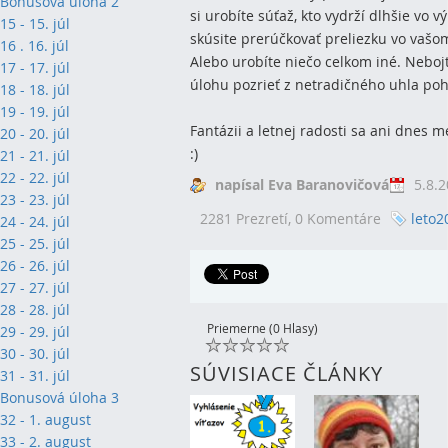
Bonusová úloha 2
si urobíte súťaž, kto vydrží dlhšie vo
15 - 15. júl
skúsite prerúčkovať preliezku vo vašom 
16 . 16. júl
Alebo urobíte niečo celkom iné. Nebojt
17 - 17. júl
úlohu pozrieť z netradičného uhla po
18 - 18. júl
19 - 19. júl
Fantázii a letnej radosti sa ani dnes 
20 - 20. júl
:)
21 - 21. júl
22 - 22. júl
napísal Eva Baranovičová
5.8.2
23 - 23. júl
2281 Prezretí,
0 Komentáre
leto2
24 - 24. júl
25 - 25. júl
26 - 26. júl
27 - 27. júl
28 - 28. júl
Priemerne (0 Hlasy)
29 - 29. júl
30 - 30. júl
SÚVISIACE ČLÁNKY
31 - 31. júl
Bonusová úloha 3
32 - 1. august
33 - 2. august