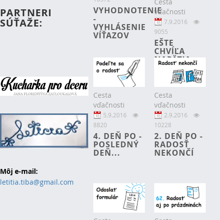
Cesta
VYHODNOTENIE
PARTNERI
vďačnosti
-
SÚŤAŽE:
7.9.2016
VYHLÁSENIE
9055
VÍŤAZOV
EŠTE
CHVÍĽA
NAPÄTIA...
Cesta
Cesta
vďačnosti
vďačnosti
2.9.2016
5.9.2016
10228
8820
2. DEŇ PO -
4. DEŇ PO -
RADOSŤ
POSLEDNÝ
NEKONČÍ
DEŇ...
Môj e-mail:
letitia.tiba@gmail.com