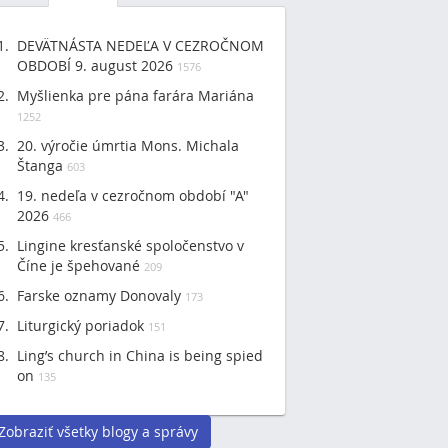
DEVÄTNÁSTA NEDEĽA V CEZROČNOM
OBDOBÍ 9. august 2026
1576
Myšlienka pre pána farára Mariána
1252
20. výročie úmrtia Mons. Michala
Štanga
603
19. nedeľa v cezročnom období "A"
2026
466
Lingine kresťanské spoločenstvo v
Číne je špehované
209
Farske oznamy Donovaly
173
Liturgický poriadok
151
Ling’s church in China is being spied
on
135
Zobraziť všetky blogy a správy