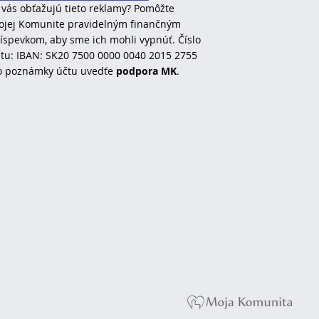
 vás obťažujú tieto reklamy? Pomôžte
jej Komunite pravidelným finančným
íspevkom, aby sme ich mohli vypnúť. Číslo
tu: IBAN: SK20 7500 0000 0040 2015 2755
o poznámky účtu uvedťe
podpora MK
.