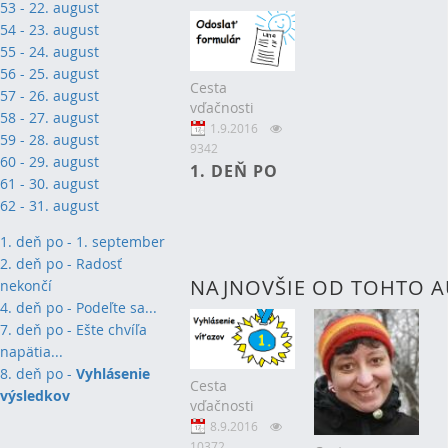
53 - 22. august
54 - 23. august
55 - 24. august
56 - 25. august
Cesta
57 - 26. august
vďačnosti
58 - 27. august
1.9.2016
59 - 28. august
9342
60 - 29. august
1. DEŇ PO
61 - 30. august
62 - 31. august
1. deň po - 1. september
2
. deň po - Radosť
NAJNOVŠIE OD TOHTO 
nekončí
4. deň po - Podeľte sa...
7. deň po - Ešte chvíľa
napätia...
8. deň po -
Vyhlásenie
Cesta
výsledkov
vďačnosti
8.9.2016
10372