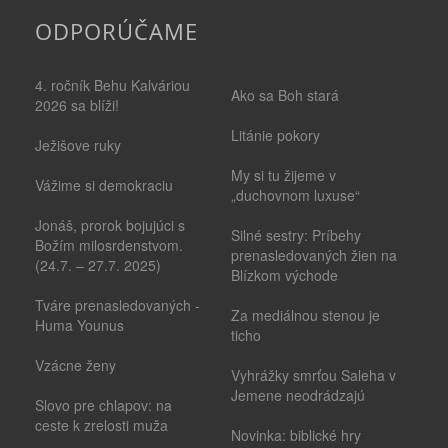
ODPORÚČAME
4. ročník Behu Kalváriou
Ako sa Boh stará
2026 sa blíži!
Litánie pokory
Ježišove ruky
My si tu žijeme v
Vážime si demokraciu
„duchovnom luxuse“
Jonáš, prorok bojujúci s
Silné sestry: Príbehy
Božím milosrdenstvom.
prenasledovaných žien na
(24.7. – 27.7. 2025)
Blízkom východe
Tváre prenasledovaných -
Za mediálnou stenou je
Huma Younus
ticho
Vzácne ženy
Vyhrážky smrťou Saleha v
Jemene neodrádzajú
Slovo pre chlapov: na
ceste k zrelosti muža
Novinka: biblické hry