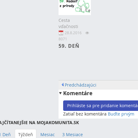
Cesta
vďačnosti
28.8.2016
8071
59. DEŇ
Predchádzajúci
Komentáre
Prihláste sa pre pridanie komentá
Zatiaľ bez komentára
Buďte prvým
AJČÍTANEJŠIE NA MOJAKOMUNITA.SK
1 Deň
Týždeň
Mesiac
3 Mesiace