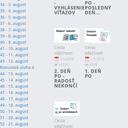
-
PO -
34 - 3. august
VYHLÁSENIE
POSLEDNÝ
35 - 4. august
VÍŤAZOV
DEŇ...
36 - 5. august
37 - 6. august
38 - 7. august
39 - 8. august
40 - 9. august
Cesta
Cesta
41 - 10. august
vďačnosti
vďačnosti
42 - 11. august
2.9.2016
1.9.2016
43 - 12. august
10224
9339
Bonusová úloha 4
2. DEŇ
1. DEŇ
44 - 13. august
PO -
PO
45 - 14. august
RADOSŤ
NEKONČÍ
46 - 15. august
47 - 16. august
48 - 17. august
49 - 18. august
50 - 19. august
51 - 20. august
Cesta
52 - 21. august
vďačnosti