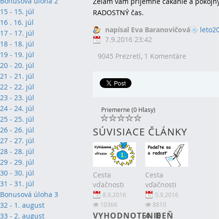
Bonusová úloha 2
Želám vám príjemné čakanie a pokojn
15 - 15. júl
RADOSTNÝ čas.
16 . 16. júl
napísal Eva Baranovičová
leto2
17 - 17. júl
7.9.2016 23:42
18 - 18. júl
19 - 19. júl
9045 Prezretí,
1 Komentáre
20 - 20. júl
21 - 21. júl
22 - 22. júl
23 - 23. júl
24 - 24. júl
Priemerne (0 Hlasy)
25 - 25. júl
26 - 26. júl
SÚVISIACE ČLÁNKY
27 - 27. júl
28 - 28. júl
29 - 29. júl
30 - 30. júl
Cesta
Cesta
31 - 31. júl
vďačnosti
vďačnosti
Bonusová úloha 3
8.9.2016
5.9.2016
32 - 1. august
10366
8810
VYHODNOTENIE
4. DEŇ
33 - 2. august