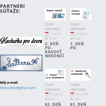
PARTNERI
SÚŤAŽE:
Cesta
Cesta
vďačnosti
vďačnosti
2.9.2016
1.9.2016
10224
9339
2. DEŇ
1. DEŇ
PO -
PO
RADOSŤ
NEKONČÍ
Môj e-mail:
Cesta
Cesta
letitia.tiba@gmail.com
vďačnosti
vďačnosti
31.8.2016
30.8.2016
9555
8393
62. DEŇ
61. DEŇ