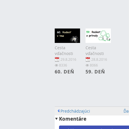
Cesta
Cesta
vďačnosti
vďačnosti
29.8.2016
28.8.2016
8336
8066
60. DEŇ
59. DEŇ
Predchádzajúci
Ďa
Komentáre