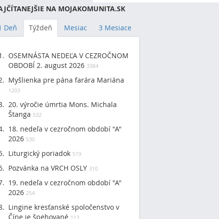
AJČÍTANEJŠIE NA MOJAKOMUNITA.SK
1 Deň
Týždeň
Mesiac
3 Mesiace
OSEMNÁSTA NEDEĽA V CEZROČNOM
OBDOBÍ 2. august 2026
3384
Myšlienka pre pána farára Mariána
1203
20. výročie úmrtia Mons. Michala
Štanga
532
18. nedeľa v cezročnom období "A"
2026
530
Liturgický poriadok
519
Pozvánka na VRCH OSLY
310
19. nedeľa v cezročnom období "A"
2026
254
Lingine kresťanské spoločenstvo v
Číne je špehované
113