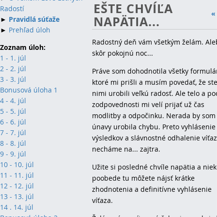
EŠTE CHVÍĽA
Radostí
«
NAPÄTIA...
►
Pravidlá súťaže
►
Prehľad úloh
Radostný deň vám všetkým želám. Ale
Zoznam úloh:
skôr pokojnú noc...
1 - 1. júl
2 - 2. júl
Práve som dohodnotila všetky formulá
3 - 3. júl
ktoré mi prišli a musím povedať, že st
Bonusová úloha 1
nimi urobili veľkú radosť. Ale telo a po
4 - 4. júl
zodpovednosti mi velí prijať už čas
5 - 5. júl
modlitby a odpočinku. Nerada by som
6 - 6. júl
únavy urobila chybu. Preto vyhlásenie
7 - 7. júl
výsledkov a slávnostné odhalenie víťaz
8 - 8. júl
necháme na... zajtra.
9 - 9. júl
10 - 10. júl
Užite si posledné chvíle napätia a nie
11 - 11. júl
poobede tu môžete nájsť krátke
12 - 12. júl
zhodnotenia a definitívne vyhlásenie
13 - 13. júl
víťaza.
14 . 14. júl