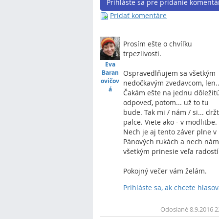
Prihláste sa pre pridanie komentá
Pridať komentáre
Prosím ešte o chvíľku
trpezlivosti.
Eva
Ospravedlňujem sa všetkým
Baran
ovičov
nedočkavým zvedavcom, len..
á
Čakám ešte na jednu dôležit
odpoveď, potom... už to tu
bude. Tak mi / nám / si... drž
palce. Viete ako - v modlitbe.
Nech je aj tento záver plne v
Pánových rukách a nech ná
všetkým prinesie veľa radostí
Pokojný večer vám želám.
Prihláste sa, ak chcete hlasov
Odoslané 8.9.2016 2