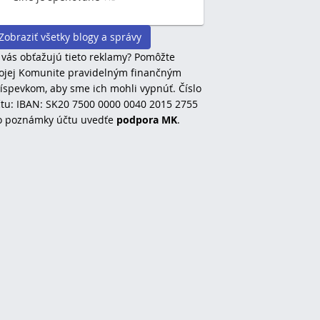
Zobraziť všetky blogy a správy
 vás obťažujú tieto reklamy? Pomôžte
jej Komunite pravidelným finančným
íspevkom, aby sme ich mohli vypnúť. Číslo
tu: IBAN: SK20 7500 0000 0040 2015 2755
o poznámky účtu uvedťe
podpora MK
.