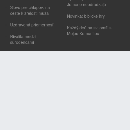
Jemene neodrádzajú
Slovo pre chlapov: na
ceste k zrelosti muža
Novinka: biblické hry
Uzdravená priemernosť
Každý deň na sv. omši s
Mojou Komunitou
Rivalita medzi
súrodencami