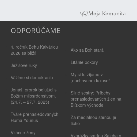
ODPORÚČAME
4. ročník Behu Kalváriou
Ako sa Boh stará
2026 sa blíži!
Litánie pokory
Ježišove ruky
My si tu žijeme v
Vážime si demokraciu
„duchovnom luxuse“
Jonáš, prorok bojujúci s
Silné sestry: Príbehy
Božím milosrdenstvom.
prenasledovaných žien na
(24.7. – 27.7. 2025)
Blízkom východe
Tváre prenasledovaných -
Za mediálnou stenou je
Huma Younus
ticho
Vzácne ženy
Vyhrážky smrťou Saleha v