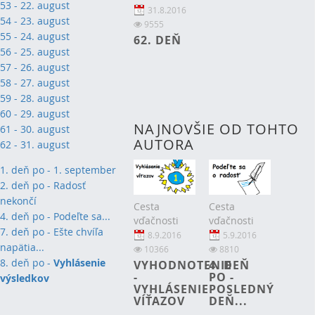
53 - 22. august
31.8.2016
54 - 23. august
9555
55 - 24. august
62. DEŇ
56 - 25. august
57 - 26. august
58 - 27. august
59 - 28. august
60 - 29. august
NAJNOVŠIE OD TOHTO
61 - 30. august
AUTORA
62 - 31. august
1. deň po - 1. september
2
. deň po - Radosť
nekončí
Cesta
Cesta
4. deň po - Podeľte sa...
vďačnosti
vďačnosti
7. deň po - Ešte chvíľa
8.9.2016
5.9.2016
napätia...
10366
8810
8. deň po -
Vyhlásenie
VYHODNOTENIE
4. DEŇ
-
PO -
výsledkov
VYHLÁSENIE
POSLEDNÝ
VÍŤAZOV
DEŇ...