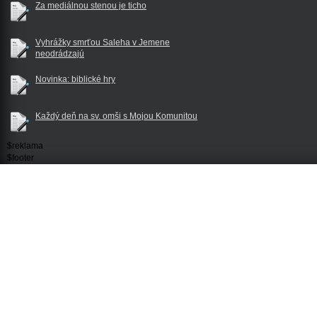
Za mediálnou stenou je ticho
Vyhrážky smrťou Saleha v Jemene
neodrádzajú
Novinka: biblické hry
Každý deň na sv. omši s Mojou Komunitou
$reklama
$footer