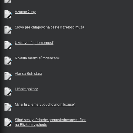
Vzácne ženy
Slovo pre chlapov: na ceste k zrelosti muža
Uzdravená priemernosť
Rivalita medzi súrodencami
Ako sa Boh stará
Litánie pokory
My si tu žijeme v „duchovnom luxuse“
Silné sestry: Príbehy prenasledovaných žien
na Blízkom východe