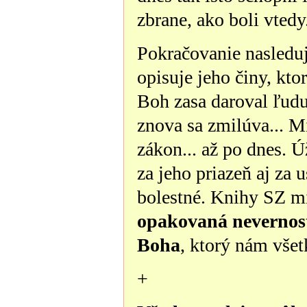
zbrane, ako boli vtedy
Pokračovanie nasledu
opisuje jeho činy, kto
Boh zasa daroval ľudu
znova sa zmilúva... Mi
zákon... až po dnes.
za jeho priazeň aj za 
bolestné. Knihy SZ mi
opakovaná nevernosť
Boha
, ktorý nám všet
+