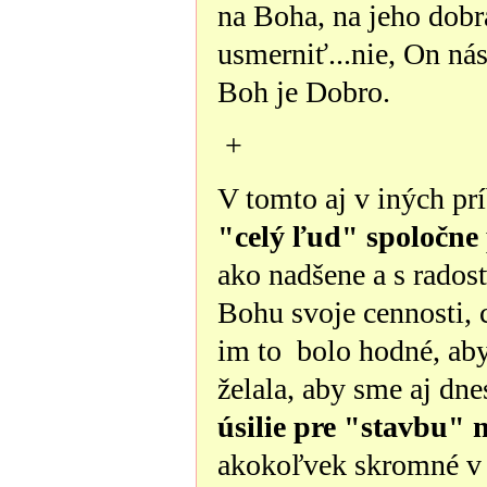
na Boha, na jeho dobrá
usmerniť...nie, On nás
Boh je Dobro.
+
V tomto aj v iných pr
"celý ľud" spoločne
ako nadšene a s rados
Bohu svoje cennosti, 
im to bolo hodné, aby
želala, aby sme aj dne
úsilie pre "stavbu" 
akokoľvek skromné v 