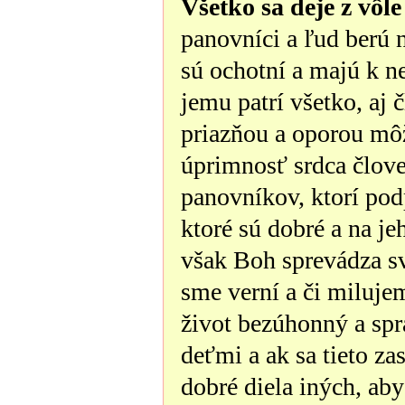
Všetko sa deje z vôl
panovníci a ľud berú 
sú ochotní a majú k 
jemu patrí všetko, aj 
priazňou a oporou mô
úprimnosť srdca člove
panovníkov, ktorí podp
ktoré sú dobré a na je
však Boh sprevádza svo
sme verní a či miluje
život bezúhonný a spr
deťmi a ak sa tieto za
dobré diela iných, ab