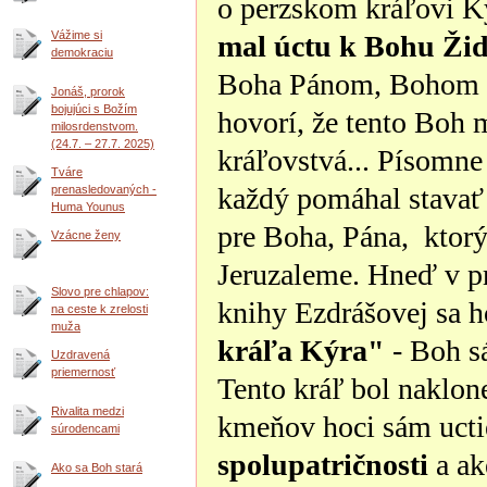
o perzskom kráľovi Ký
Vážime si
mal úctu k Bohu Ži
demokraciu
Boha Pánom, Bohom n
Jonáš, prorok
bojujúci s Božím
hovorí, že tento Boh 
milosrdenstvom.
(24.7. – 27.7. 2025)
kráľovstvá... Písomne 
Tváre
každý pomáhal stavať
prenasledovaných -
Huma Younus
pre Boha, Pána, ktor
Vzácne ženy
Jeruzaleme. Hneď v pr
Slovo pre chlapov:
knihy Ezdrášovej sa h
na ceste k zrelosti
muža
kráľa Kýra"
- Boh s
Uzdravená
priemernosť
Tento kráľ bol naklo
Rivalita medzi
kmeňov hoci sám ucti
súrodencami
spolupatričnosti
a ak
Ako sa Boh stará