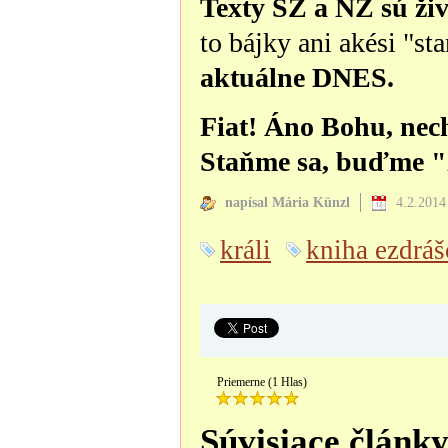
Texty SZ a NZ sú ži
to bájky ani akési "st
aktuálne DNES.
Fiat! Áno Bohu, nech 
Staňme sa, buďme "
napísal Mária Künzl
4.2.2014
králi
kniha ezdrá
Priemerne (1 Hlas)
Súvisiace článk