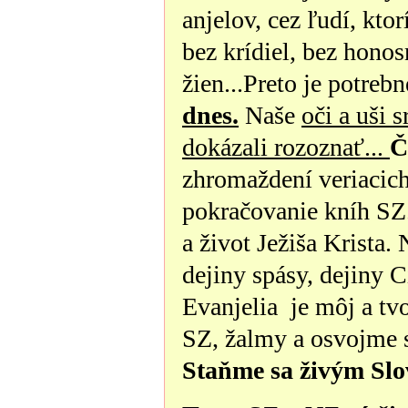
anjelov, cez ľudí, kto
bez krídiel, bez hono
žien...Preto je potreb
dnes.
Naše
oči a uši 
dokázali rozoznať...
Č
zhromaždení veriacic
pokračovanie kníh SZ
a život Ježiša Krista.
dejiny spásy, dejiny C
Evanjelia je môj a tv
SZ, žalmy a osvojme s
Staňme sa živým Slo