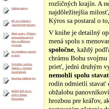
rozličných krajín. A 
Litánie pokory
najdôležitejšia milosť,
Kýros sa postaral o to
My si tu žijeme v
„duchovnom luxuse“
V knihe je detailný opi
Silné sestry: Príbehy
prenasledovaných
mená spolu s menovaní
žien na Blízkom
východe
spoločne
, každý podľ
Za mediálnou stenou
je ticho
chrámu Bohu svojmu Pá
Vyhrážky smrťou
prieť, jedni druhým v
Saleha v Jemene
neodrádzajú
nemohli spolu stava
Novinka: biblické hry
rodín odmietli stavať
obžalobu panovníkovi,
Každý deň na sv.
omši s Mojou
hrozbou pre kráľov, a
Komunitou