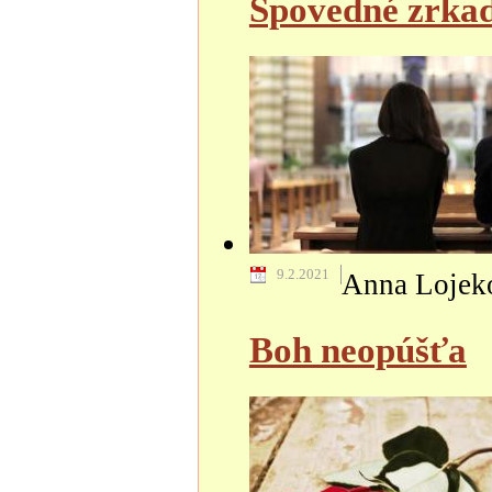
Spovedné zrkadl
9.2.2021
Anna Lojek
Boh neopúšťa