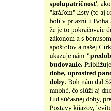
spolupatričnosť
, ako
"kráľom" listy (to aj
boli v priazni u Boha..
že je to pokračovaie 
zákonom a s bonusom p
apoštolov a našej Cir
ukazuje nám
"predobr
budovanie.
Približuj
dobe, uprostred pan
doby
. Boh nám dal S
mnohé, čo slúži aj dn
ľud súčasnej doby, pre
Postavy kňazov, levit