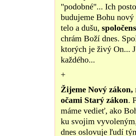
"podobné"... Ich postoj
budujeme Bohu nový 
telo a dušu,
spoločens
chrám Boží dnes. Spol
ktorých je živý On... 
každého...
+
Žijeme Nový zákon,
očami Starý zákon
. 
máme vedieť, ako Boh
ku svojim vyvoleným, 
dnes oslovuje ľudí t