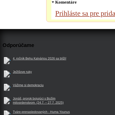
Komentáre
Prihláste sa pre pri
Odporúčame
4. ročník Behu Kalváriou 2026 sa blíži!
Ježišove ruky
Vážime si demokraciu
Jonáš, prorok bojujúci s Božím
milosrdenstvom. (24.7. – 27.7. 2025)
Tváre prenasledovaných - Huma Younus