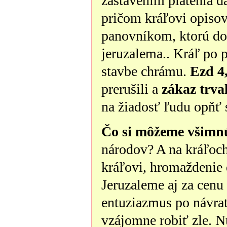
zastavením platenia da
pričom kráľovi opisov
panovníkom, ktorú do
jeruzalema.. Kráľ po p
stavbe chrámu.
Ezd 4
prerušili a
zákaz trva
na žiadosť ľudu opňť 
Čo si môžeme všimn
národov? A na kráľoch?
kráľovi, hromaždenie
Jeruzaleme aj za cenu 
entuziazmus po návrate 
vzájomne robiť zle. Nu