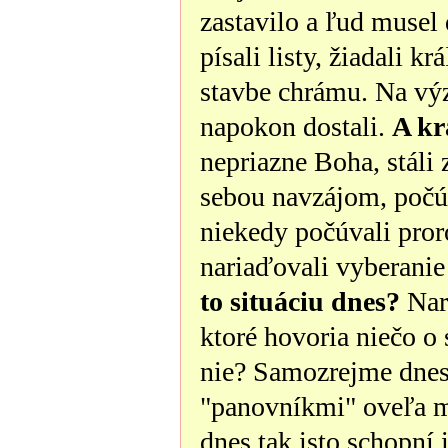
zastavilo a ľud musel 
písali listy, žiadali 
stavbe chrámu. Na výz
napokon dostali.
A kr
nepriazne Boha, stáli 
sebou navzájom, počúv
niekedy počúvali pror
nariaďovali vyberani
to situáciu dnes?
Nar
ktoré hovoria niečo o 
nie? Samozrejme dnes 
"panovníkmi" oveľa me
dnes tak isto schopní i