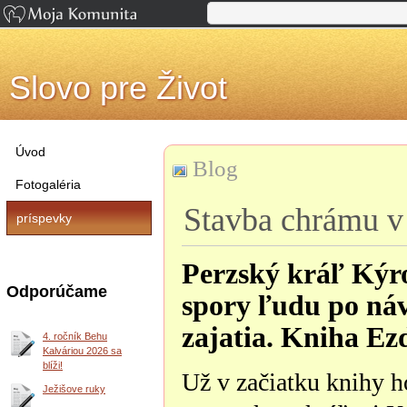
Slovo pre Život
Úvod
Blog
Fotogaléria
Stavba chrámu v
príspevky
Perzský kráľ Kýro
Odporúčame
spory ľudu po náv
zajatia. Kniha Ez
4. ročník Behu
Kalváriou 2026 sa
blíži!
Už v začiatku knihy 
Ježišove ruky