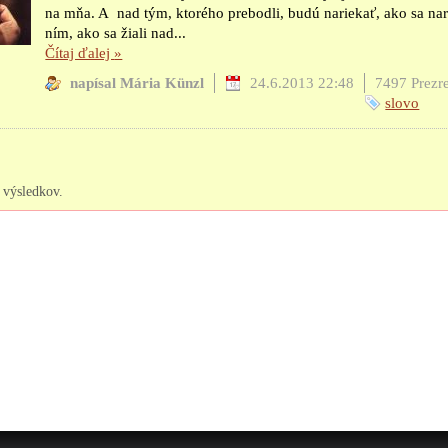
na mňa. A nad tým, ktorého prebodli, budú nariekať, ako sa nar
ním, ako sa žiali nad...
Čítaj ďalej
»
napísal Mária Künzl
24.6.2013 22:48
7497 Prezre
slovo
výsledkov.