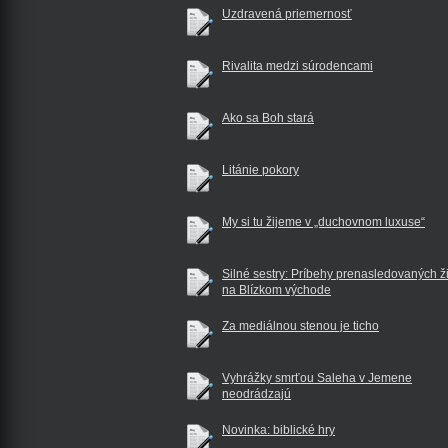
Uzdravená priemernosť
Rivalita medzi súrodencami
Ako sa Boh stará
Litánie pokory
My si tu žijeme v „duchovnom luxuse“
Silné sestry: Príbehy prenasledovaných ž
na Blízkom východe
Za mediálnou stenou je ticho
Vyhrážky smrťou Saleha v Jemene
neodrádzajú
Novinka: biblické hry