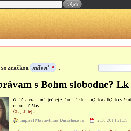
 so značkou
milosť
.
rávam s Bohm slobodne? Lk 
Opäť sa vraciam k jednej z tém našich pekných a dlhých cvičení
nebude ťažké.
Čítaj ďalej
»
napísal Mária-Irma Danieliszová
2.10.2014 21:39