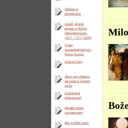
Vážime si
demokraciu
Jonáš, prorok
Milo
bojujúci s Božím
milosrdenstvom.
(24.7. – 27.7. 2025)
Tváre
prenasledovaných -
Huma Younus
Vzácne ženy
Slovo pre chlapov:
na ceste k zrelosti
muža
Uzdravená
priemernosť
Bože
Rivalita medzi
súrodencami
Ako sa Boh stará