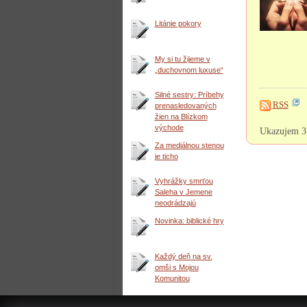
Litánie pokory
My si tu žijeme v
„duchovnom luxuse“
Silné sestry: Príbehy
RSS
prenasledovaných
žien na Blízkom
východe
Ukazujem 3 
Za mediálnou stenou
je ticho
Vyhrážky smrťou
Saleha v Jemene
neodrádzajú
Novinka: biblické hry
Každý deň na sv.
omši s Mojou
Komunitou