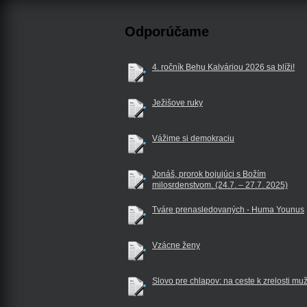
Odporúčame
4. ročník Behu Kalváriou 2026 sa blíži!
Ježišove ruky
Vážime si demokraciu
Jonáš, prorok bojujúci s Božím
milosrdenstvom. (24.7. – 27.7. 2025)
Tváre prenasledovaných - Huma Younus
Vzácne ženy
Slovo pre chlapov: na ceste k zrelosti mu