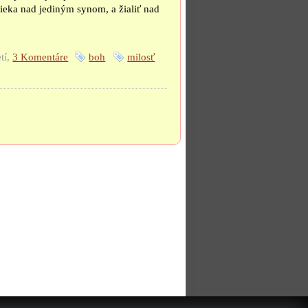
ieka nad jediným synom, a žialiť nad
tí,
3 Komentáre
boh
milosť