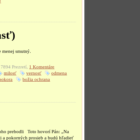
e
asť)
ie menej smutný.
7894 Prezretí,
1 Komentáre
milosť
vernosť
odmena
pokora
božia ochrana
oho prebodli Toto hovorí Pán: „Na
i a pokorných prosieb a budú hľadieť