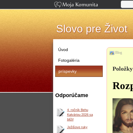
Slovo pre Život
Úvod
Blog
Fotogaléria
Položky
príspevky
Rozp
Odporúčame
4. ročník Behu
Kalváriou 2026 sa
blíži!
Ježišove ruky