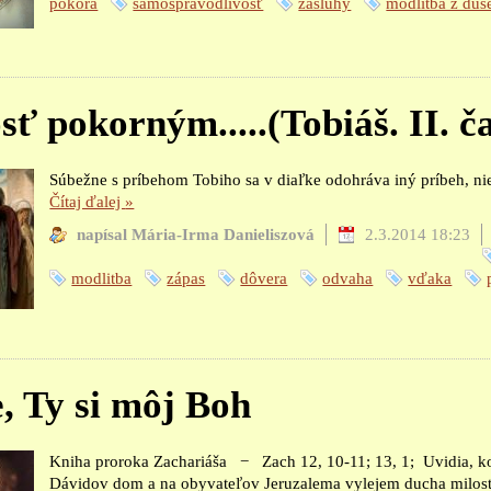
pokora
samospravodlivosť
zásluhy
modlitba z duš
sť pokorným.....(Tobiáš. II. č
Súbežne s príbehom Tobiho sa v diaľke odohráva iný príbeh, n
Čítaj ďalej
»
napísal Mária-Irma Danieliszová
2.3.2014 18:23
modlitba
zápas
dôvera
odvaha
vďaka
, Ty si môj Boh
Kniha proroka Zachariáša − Zach 12, 10-11; 13, 1; Uvidia, k
Dávidov dom a na obyvateľov Jeruzalema vylejem ducha milost