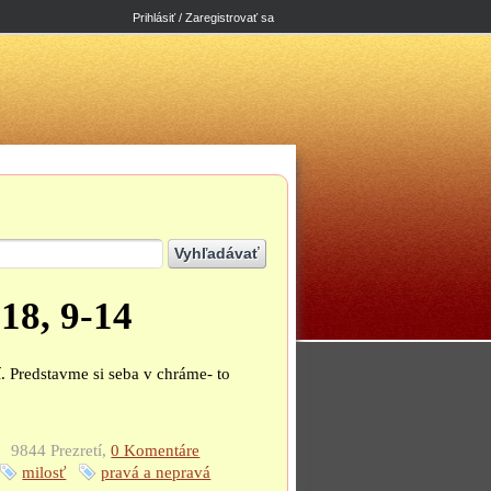
Prihlásiť / Zaregistrovať sa
18, 9-14
. Predstavme si seba v chráme- to
9844 Prezretí,
0 Komentáre
milosť
pravá a nepravá