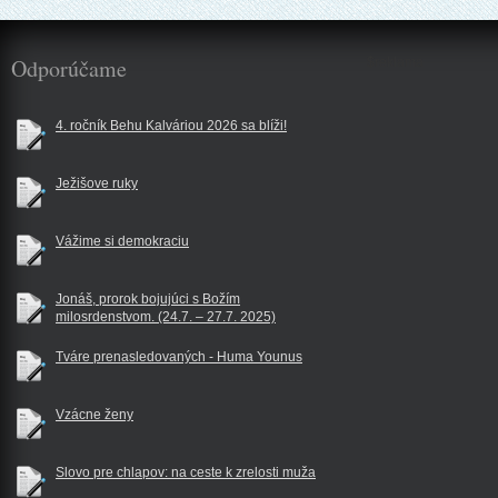
Odporúčame
$reklama
4. ročník Behu Kalváriou 2026 sa blíži!
Ježišove ruky
Vážime si demokraciu
Jonáš, prorok bojujúci s Božím
milosrdenstvom. (24.7. – 27.7. 2025)
Tváre prenasledovaných - Huma Younus
Vzácne ženy
Slovo pre chlapov: na ceste k zrelosti muža