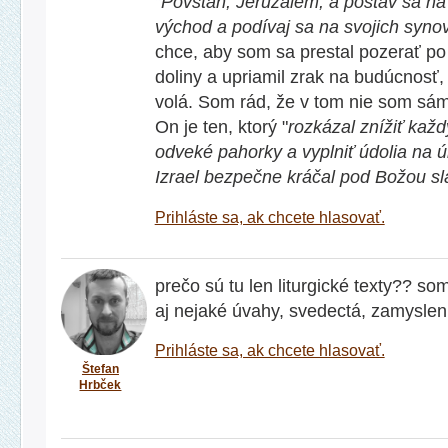
"
Povstaň, Jeruzalem, a postav sa na
východ a podívaj sa na svojich syno
chce, aby som sa prestal pozerať p
doliny a upriamil zrak na budúcnosť
volá. Som rád, že v tom nie som sám
On je ten, ktorý "
rozkázal znížiť kaž
odveké pahorky a vyplniť údolia na 
Izrael bezpečne kráčal pod Božou s
Prihláste sa, ak chcete hlasovať.
prečo sú tu len liturgické texty?? so
aj nejaké úvahy, svedectá, zamysleni
Prihláste sa, ak chcete hlasovať.
Štefan
Hrbček