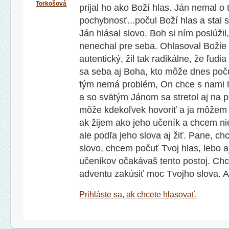
Torkošová
prijal ho ako Boží hlas. Ján nemal o
pochybnosť...počul Boží hlas a stal 
Ján hlásal slovo. Boh si ním poslúžil,
nenechal pre seba. Ohlasoval Božie 
autentický, žil tak radikálne, že ľudi
sa seba aj Boha, kto môže dnes poč
tým nemá problém, On chce s nami h
a so svätým Jánom sa stretol aj na p
môže kdekoľvek hovoriť a ja môžem z
ak žijem ako jeho učeník a chcem nie
ale podľa jeho slova aj žiť. Pane, c
slovo, chcem počuť Tvoj hlas, lebo a
učeníkov očakávaš tento postoj. Ch
adventu zakúsiť moc Tvojho slova. 
Prihláste sa, ak chcete hlasovať.