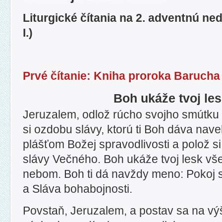
Liturgické čítania na 2. adventnú ned
I.)
Prvé čítanie: Kniha proroka Barucha 
Boh ukáže tvoj le
Jeruzalem, odlož rúcho svojho smútku 
si ozdobu slávy, ktorú ti Boh dáva nave
plášťom Božej spravodlivosti a polož s
slávy Večného. Boh ukáže tvoj lesk vš
nebom. Boh ti dá navždy meno: Pokoj s
a Sláva bohabojnosti.
Povstaň, Jeruzalem, a postav sa na vý