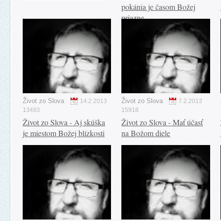
pokánia je časom Božej
priazne
Život zo Slova
Život zo Slova
14.2.2013
7.2.2013
13483
15918
Život zo Slova - Aj skúška
Život zo Slova - Mať účasť
je miestom Božej blízkosti
na Božom diele