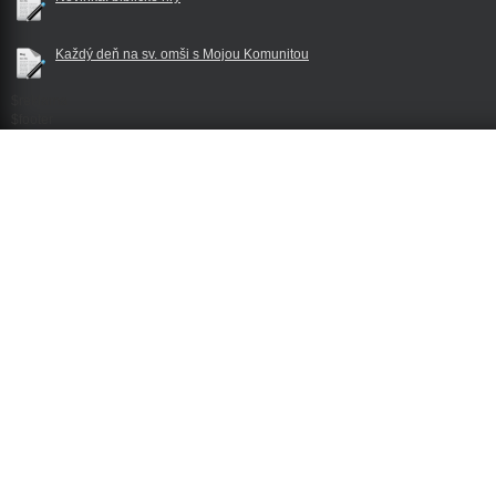
Každý deň na sv. omši s Mojou Komunitou
$reklama
$footer