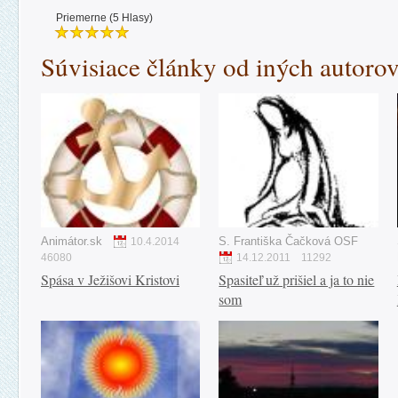
Priemerne (5 Hlasy)
Súvisiace články od iných autoro
Animátor.sk
S. Františka Čačková OSF
10.4.2014
46080
14.12.2011
11292
Spása v Ježišovi Kristovi
Spasiteľ už prišiel a ja to nie
som