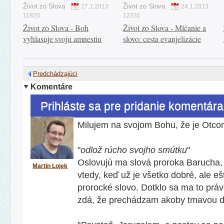
Život zo Slova
Život zo Slova
27.1.2013
24.1.2013
11820
12331
Život zo Slova - Boh
Život zo Slova - Mlčanie a
vyhlasuje svoju amnestiu
slovo: cesta evanjelizácie
Predchádzajúci
Komentáre
Prihláste sa pre pridanie komentára
Milujem na svojom Bohu, že je Otcom
"
odlož rúcho svojho smútku
"
Oslovujú ma slová proroka Barucha, 
Martin Lojek
vtedy, keď už je všetko dobré, ale eš
prorocké slovo. Dotklo sa ma to práv
zdá, že prechádzam akoby tmavou d