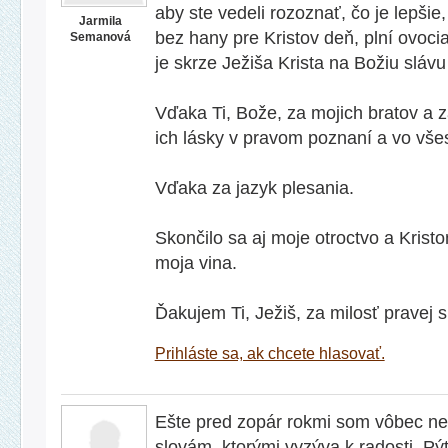
aby ste vedeli rozoznať, čo je lepšie, 
Jarmila
bez hany pre Kristov deň, plní ovocia
Semanová
je skrze Ježiša Krista na Božiu slávu
Vďaka Ti, Bože, za mojich bratov a za
ich lásky v pravom poznaní a vo vš
Vďaka za jazyk plesania.
Skončilo sa aj moje otroctvo a Krist
moja vina.
Ďakujem Ti, Ježiš, za milosť pravej 
Prihláste sa, ak chcete hlasovať.
Ešte pred zopár rokmi som vôbec n
slovám, ktorými vyzýva k radosti. Pý