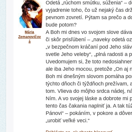
Odetá „rúchom smútku, súženia“ – d
vyjadrenie toho, čo už nejaký čas drž
pevnom zovretí. Pýtam sa prečo a do
bude potom?
A Boh mi dnes vo svojom slove dáva
Mária
Zemanovičov
či skôr prisľúbení – „naveky odetá o
á
„v bezpečnom kráčaní pod Jeho slávo
svetle Jeho veleby“, „plná radosti a p
Uvedomujem si, že toto nedosiahnem
ale iba Jeho mocou, pretože „On aj
Boh mi dnešným slovom pomáha pom
týchto dňoch či týždňoch prežívam, a
tom. Vlieva do môjho srdca nádej, n
Ním. A vo svojej láske a dobrote mi
tento čas čakania naplniť ja. A tak tú
Pánovi“ – pokáním, v pokore a dôve
„urobiť veľké veci.“