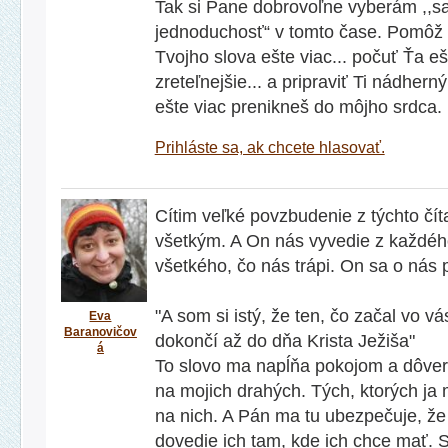
Tak si Pane dobrovoľne vyberám ,,s
jednoduchosť“ v tomto čase. Pomôž
Tvojho slova ešte viac... počuť Ťa eš
zreteľnejšie... a pripraviť Ti nádhern
ešte viac prenikneš do môjho srdca.
Prihláste sa, ak chcete hlasovať.
Cítim veľké povzbudenie z týchto čít
všetkým. A On nás vyvedie z každého
všetkého, čo nás trápi. On sa o nás p
"A som si istý, že ten, čo začal vo vá
Eva
Baranovičov
dokončí až do dňa Krista Ježiša"
á
To slovo ma napĺňa pokojom a dôve
na mojich drahých. Tých, ktorých ja 
na nich. A Pán ma tu ubezpečuje, že 
dovedie ich tam, kde ich chce mať. S