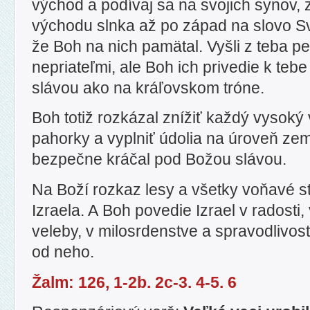
východ a podívaj sa na svojich synov
východu slnka až po západ na slovo Sv
že Boh na nich pamätal. Vyšli z teba pe
nepriateľmi, ale Boh ich privedie k tebe
slávou ako na kráľovskom tróne.
Boh totiž rozkázal znížiť každý vysoký
pahorky a vyplniť údolia na úroveň zem
bezpečne kráčal pod Božou slávou.
Na Boží rozkaz lesy a všetky voňavé s
Izraela. A Boh povedie Izrael v radosti, 
veleby, v milosrdenstve a spravodlivost
od neho.
Žalm: 126, 1-2b. 2c-3. 4-5. 6