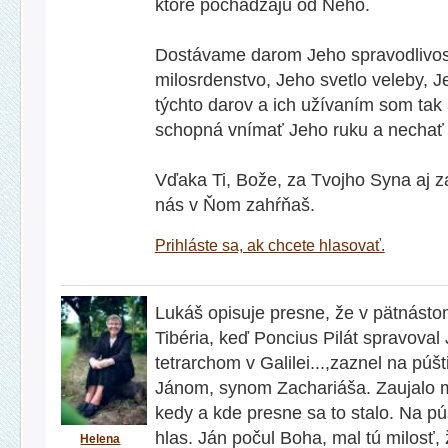
ktoré pochádzajú od Neho.
Dostávame darom Jeho spravodlivos
milosrdenstvo, Jeho svetlo veleby, Je
týchto darov a ich užívaním som tak 
schopná vnímať Jeho ruku a nechať 
Vďaka Ti, Bože, za Tvojho Syna aj za
nás v Ňom zahŕňaš.
Prihláste sa, ak chcete hlasovať.
Lukáš opisuje presne, že v pätnásto
Tibéria, keď Poncius Pilát spravoval
tetrarchom v Galilei...,zaznel na púšt
Jánom, synom Zachariáša. Zaujalo m
kedy a kde presne sa to stalo. Na pú
hlas. Ján počul Boha, mal tú milosť, 
Helena