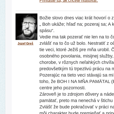
Prihláste sa, ak chcete hlasovať.
Božie slovo dnes viac krát hovorí o z
„ Boh ukáže; hľaď na; pozeraj sa; A 
spásu“.
Vedie ma tak pozerať nie len na to čo
zvlášť na to čo už bolo. Nestratiť z 
Jozef Greš
tie veci, ktoré Ježiš pre mňa urobil.
osobného povolania, misijnej služby
chorobe, v rôznych neľahkých chvíľach
predovšetkým tú trpezlivú prácu na 
Pozerajúc na tieto veci stávajú sa mi
toho, že BOH I NA MŇA PAMÄTAL (Ba
centre jeho pozornosti.
Zároveň je to zdrojom dôvery a nád
pamätať, preto ma nenechá v štichu v
Zvlášť že bude pokračovať v práci n
môj charakter bude premieňať a pri