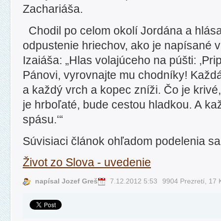
Zachariáša.
Chodil po celom okolí Jordána a hlása
odpustenie hriechov, ako je napísané v
Izaiáša: „Hlas volajúceho na púšti: ‚Pri
Pánovi, vyrovnajte mu chodníky! Každá
a každý vrch a kopec zníži. Čo je krivé
je hrboľaté, bude cestou hladkou. A kaž
spásu.‘“
Súvisiaci článok ohľadom podelenia s
Život zo Slova - uvedenie
napísal Jozef Greš
7.12.2012 5:53
9904 Prezretí,
17 