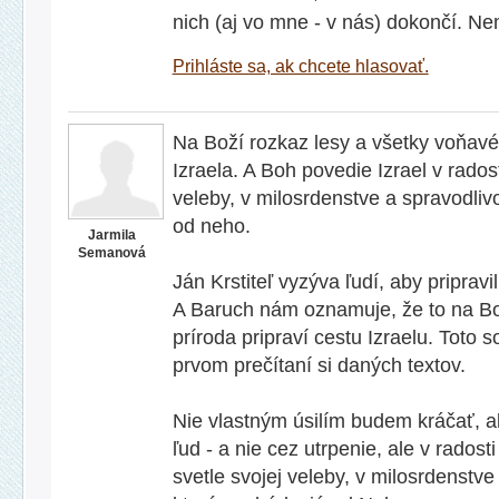
nich (aj vo mne - v nás) dokončí. N
Prihláste sa, ak chcete hlasovať.
Na Boží rozkaz lesy a všetky voňavé
Izraela. A Boh povedie Izrael v radost
veleby, v milosrdenstve a spravodliv
od neho.
Jarmila
Semanová
Ján Krstiteľ vyzýva ľudí, aby pripravi
A Baruch nám oznamuje, že to na Bož
príroda pripraví cestu Izraelu. Toto s
prvom prečítaní si daných textov.
Nie vlastným úsilím budem kráčať, al
ľud - a nie cez utrpenie, ale v radost
svetle svojej veleby, v milosrdenstve 