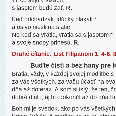
Tí, čo sejú v slzách, *
s jasotom budú žať.
R.
Keď odchádzali, idúcky plakali *
a osivo niesli na siatie.
No keď sa vrátia, vrátia sa s jasotom *
a svoje snopy prinesú.
R.
Druhé čítanie: List Filipanom 1, 4-6. 
Buďte čistí a bez hany pre 
Bratia, vždy, v každej svojej modlitbe 
za vás všetkých, za vašu účasť na eva
dňa až doteraz. A som si istý, že ten, č
dobré dielo, aj ho dokončí až do dňa Kr
Boh mi je svedok, ako po vás všetkých