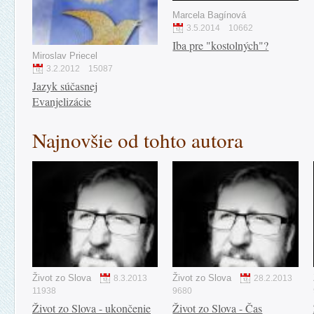
Marcela Bagínová
3.5.2014
10662
Iba pre "kostolných"?
Miroslav Priecel
3.2.2012
15087
Jazyk súčasnej
Evanjelizácie
Najnovšie od tohto autora
Život zo Slova
Život zo Slova
8.3.2013
28.2.2013
11938
9680
Život zo Slova - ukončenie
Život zo Slova - Čas