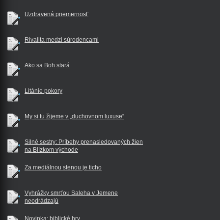
Uzdravená priemernosť
Rivalita medzi súrodencami
Ako sa Boh stará
Litánie pokory
My si tu žijeme v „duchovnom luxuse“
Silné sestry: Príbehy prenasledovaných žien
na Blízkom východe
Za mediálnou stenou je ticho
Vyhrážky smrťou Saleha v Jemene
neodrádzajú
Novinka: biblické hry