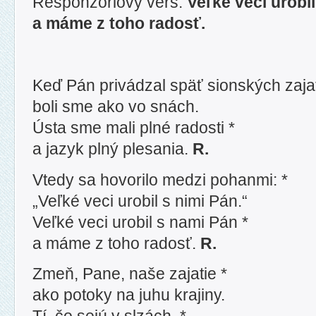
Responzóriový verš:
Veľké veci urobi
a máme z toho radosť.
Keď Pán privádzal späť sionských zajat
boli sme ako vo snách.
Ústa sme mali plné radosti *
a jazyk plný plesania.
R.
Vtedy sa hovorilo medzi pohanmi: *
„Veľké veci urobil s nimi Pán.“
Veľké veci urobil s nami Pán *
a máme z toho radosť.
R.
Zmeň, Pane, naše zajatie *
ako potoky na juhu krajiny.