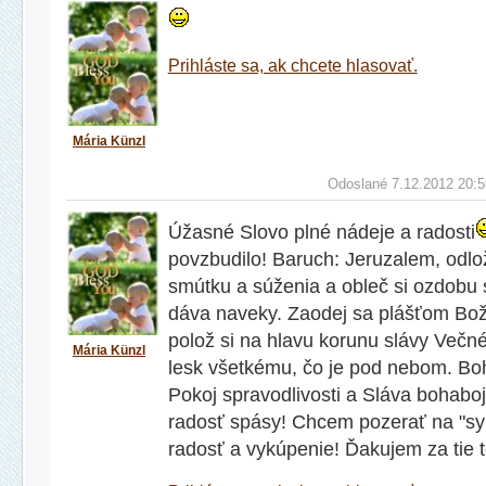
Prihláste sa, ak chcete hlasovať.
Mária Künzl
Odoslané 7.12.2012 20:5
Úžasné Slovo plné nádeje a radosti
povzbudilo! Baruch: Jeruzalem, odlo
smútku a súženia a obleč si ozdobu s
dáva naveky. Zaodej sa plášťom Bože
polož si na hlavu korunu slávy Večn
Mária Künzl
lesk všetkému, čo je pod nebom. Bo
Pokoj spravodlivosti a Sláva bohaboj
radosť spásy! Chcem pozerať na "sy
radosť a vykúpenie! Ďakujem za tie tex