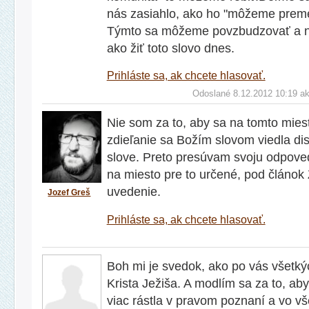
nás zasiahlo, ako ho "môžeme preme
Týmto sa môžeme povzbudzovať a n
ako žiť toto slovo dnes.
Prihláste sa, ak chcete hlasovať.
Odoslané 8.12.2012 10:19 a
Nie som za to, aby sa na tomto mie
zdieľanie sa Božím slovom viedla d
slove. Preto presúvam svoju odpoveď
na miesto pre to určené, pod článok 
uvedenie.
Jozef Greš
Prihláste sa, ak chcete hlasovať.
Boh mi je svedok, ako po vás všetk
Krista Ježiša. A modlím sa za to, ab
viac rástla v pravom poznaní a vo v