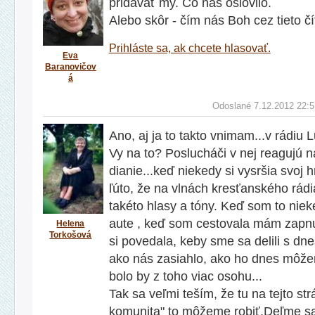
pridávať my. Čo nás oslovilo.
Alebo skôr - čím nás Boh cez tieto čít
Prihláste sa, ak chcete hlasovať.
Eva
Baranovičov
á
Odoslané 7.12.2012 22:5
Ano, aj ja to takto vnimam...v rádiu 
Vy na to? Poslucháči v nej reagujú na
dianie...keď niekedy si vysršia svoj h
ľúto, že na vlnách kresťanského rád
takéto hlasy a tóny. Keď som to niek
aute , keď som cestovala mám zapn
Helena
Torkošová
si povedala, keby sme sa delili s d
ako nás zasiahlo, ako ho dnes môže
bolo by z toho viac osohu...
Tak sa veľmi teším, že tu na tejto st
komunita" to môžeme robiť.Deľme s