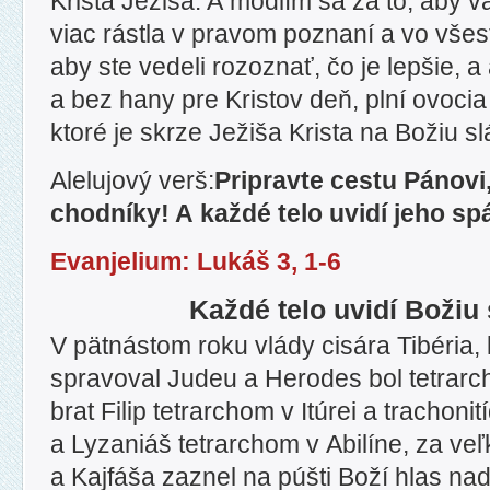
Krista Ježiša. A modlím sa za to, aby 
viac rástla v pravom poznaní a vo vše
aby ste vedeli rozoznať, čo je lepšie, a a
a bez hany pre Kristov deň, plní ovocia
ktoré je skrze Ježiša Krista na Božiu s
Alelujový verš:
Pripravte cestu Pánovi
chodníky! A každé telo uvidí jeho sp
Evanjelium: Lukáš 3, 1-6
Každé telo uvidí Božiu
V pätnástom roku vlády cisára Tibéria, 
spravoval Judeu a Herodes bol tetrarch
brat Filip tetrarchom v Itúrei a trachoni
a Lyzaniáš tetrarchom v Abilíne, za v
a Kajfáša zaznel na púšti Boží hlas n