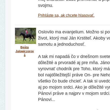
svojmu.
Prihláste sa, ak chcete hlasovať.
Oslovilo ma evanjelium. Možno si pov
život, ktorý mal Ján Krstiteľ. Akoby 
samotu a jednoduchosť.
Beáta
Jalowiczorov
á
A tak mi napadá čo v dnešnom svete 
dôležité a prvoradé aj pre mňa. Jáno
vyrovnať chodník pre Toho, ktorý má 
bol najdôležitejší práve On- pre Neh
všetko čo bude chcieť. A tak si uve
aj po mojom srdci. Ako je dôležité v
Pánovi práve a najprv v mojom srdci.
Pánovi...