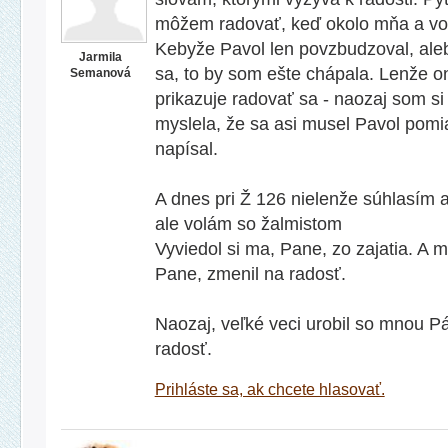
môžem radovať, keď okolo mňa a vo m
Kebyže Pavol len povzbudzoval, ale
Jarmila
sa, to by som ešte chápala. Lenže o
Semanová
prikazuje radovať sa - naozaj som si
myslela, že sa asi musel Pavol pomia
napísal.
A dnes pri Ž 126 nielenže súhlasím a
ale volám so žalmistom
Vyviedol si ma, Pane, zo zajatia. A mô
Pane, zmenil na radosť.
Naozaj, veľké veci urobil so mnou 
radosť.
Prihláste sa, ak chcete hlasovať.