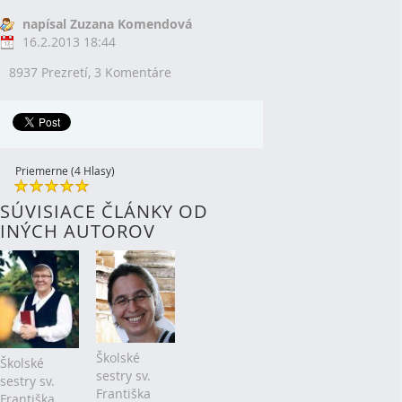
napísal Zuzana Komendová
16.2.2013 18:44
8937 Prezretí,
3 Komentáre
Priemerne (4 Hlasy)
SÚVISIACE ČLÁNKY OD
INÝCH AUTOROV
Školské
Školské
sestry sv.
sestry sv.
Františka
Františka