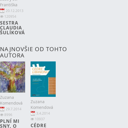
Františka
20.12.2013
120954
SESTRA
CLAUDIA
ŠULÍKOVÁ
NAJNOVŠIE OD TOHTO
AUTORA
Zuzana
Zuzana
Komendová
Komendová
29.7.2014
3.4.2014
8996
10937
PLNÍ MI
CÉDRE
SNY, O