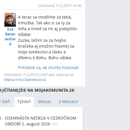
Vrch
Odoslané 17.2.2013 16:36.
A teraz sa modlíme za teba,
Irmuška. Tak ako si sa ty za
mňa a hneď sa mi aj polepšilo.
Eva
Vďaka!
Baran
ovičov
Zuzka, teším sa za tvojho
á
bračeka aj (možno hlavne) za
tvoje svedectvo a lásku a
dôveru k Bohu. Bohu vďaka.
Prihláste sa, ak chcete hlasovať.
Vrch
Odoslané 17.2.2013 23:00 ako reakcia na
Mária-Irma Danieliszová
.
AJČÍTANEJŠIE NA MOJAKOMUNITA.SK
1 Deň
Týždeň
Mesiac
3 Mesiace
OSEMNÁSTA NEDEĽA V CEZROČNOM
OBDOBÍ 2. august 2026
3002