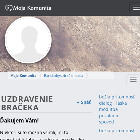
T
n
Moja Komunita
Banskobystrická diecéza
Tog
Dekanát Nová Baňa
farnosť Žarnovica
nav
ZUZANA
UZDRAVENIE
božia prítomnosť
« Späť
dialog
láska
BRAČEKA
Napísať správu
modlitba
povolanie
Ďakujem Vám!
spoveď
božia prítomnosť
(1)
Niektorí si to možno všimli, iní to
nepostrehli, lebo sa jednalo len o krátku