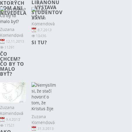
LIBANONU
KTORÝCH
- VÝSTAVA
SOM ANI
ŠTUDENTOV
NEVEDELA
VŠVU
Zuzana
Komendová
Zuzana
8.7.2013
Komendová
10436
12.11.2013
SI TU?
11291
ČO
CHCEM?
ČO BY TO
MALO
BYŤ?
Zuzana
Komendová
Zuzana
9.4.2013
Komendová
17521
31.3.2013
AKO