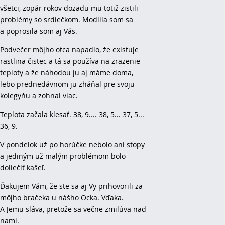
všetci, zopár rokov dozadu mu totiž zistili
problémy so srdiečkom. Modlila som sa
a poprosila som aj Vás.
Podvečer môjho otca napadlo, že existuje
rastlina čistec a tá sa používa na zrazenie
teploty a že náhodou ju aj máme doma,
lebo prednedávnom ju zháňal pre svoju
kolegyňu a zohnal viac.
Teplota začala klesať. 38, 9.... 38, 5... 37, 5...
36, 9.
V pondelok už po horúčke nebolo ani stopy
a jediným už malým problémom bolo
doliečiť kašeľ.
Ďakujem Vám, že ste sa aj Vy prihovorili za
môjho bračeka u nášho Ocka. Vďaka.
A Jemu sláva, pretože sa večne zmilúva nad
nami.