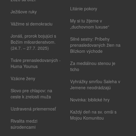
Litánie pokory
Ježišove ruky
My si tu žijeme v
Vážime si demokraciu
„duchovnom luxuse“
Jonáš, prorok bojujúci s
Silné sestry: Príbehy
Božím milosrdenstvom.
prenasledovaných žien na
(24.7. – 27.7. 2025)
Blízkom východe
Tváre prenasledovaných -
Za mediálnou stenou je
Huma Younus
ticho
Vzácne ženy
Vyhrážky smrťou Saleha v
Jemene neodrádzajú
Slovo pre chlapov: na
ceste k zrelosti muža
Novinka: biblické hry
Uzdravená priemernosť
Každý deň na sv. omši s
Mojou Komunitou
Rivalita medzi
súrodencami