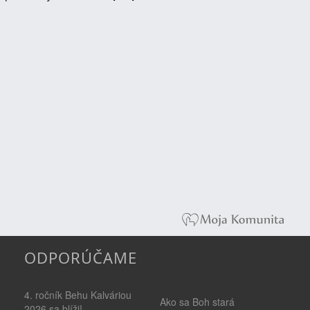
ODPORÚČAME
4. ročník Behu Kalváriou
Ako sa Boh stará
2026 sa blíži!