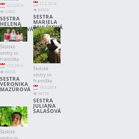
22.2.2014
22.2.2014
64359
43802
SESTRA
SESTRA
MARIELA
HELENA
PAVLÍKOVÁ
TORKOŠOVÁ
Školské
sestry sv.
Františka
19.5.2014
Školské
40220
sestry sv.
SESTRA
Františka
VERONIKA
19.3.2014
MAZÚROVÁ
38779
SESTRA
JULIANA
SALAŠOVÁ
Školské
sestry sv.