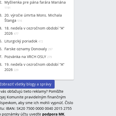
Myšlienka pre pána farára Mariána
1191
20. výročie úmrtia Mons. Michala
Štanga
516
18. nedeľa v cezročnom období "A"
2026
477
Liturgický poriadok
472
Farske oznamy Donovaly
297
Pozvánka na VRCH OSLY
279
19. nedeľa v cezročnom období "A"
2026
229
Zobraziť všetky blogy a správy
 vás obťažujú tieto reklamy? Pomôžte
jej Komunite pravidelným finančným
íspevkom, aby sme ich mohli vypnúť. Číslo
tu: IBAN: SK20 7500 0000 0040 2015 2755
o poznámky účtu uvedťe
podpora MK
.