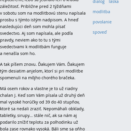
dialog
(1)
láska
(1)
záležitosť. Približne pred 2 týždňami
modlitba
(1)
v sobotu som na modlitbovú stenu napísala
prosbu s týmto istým nadpisom. A hneď
povolanie
(1)
nasledujúci deň som mohla písať
spoveď
(1)
svedectvo. Aj som napísala, ale podľa
pravdy, neviem ako to tu s tými
svedectvami k modlitbám funguje
a nenašla som ho.
A tak píšem znovu. Ďakujem Vám. Ďakujem
tým desiatim anjelom, ktorí si pri modlitbe
spomenuli na môjho chorého bračeka.
Má osem rokov a vlastne je to už riadny
chalan J. Keď som Vám písala už druhý deň
mal vysoké horúčky od 39 do 40 stupňov,
ktoré sa nedali zraziť. Nepomáhali obklady,
tabletky, sirupy... stále nič, ak sa nám aj
podarilo znížiť teplotu za polhodinku už
bola zase rovnako vysoká. Báli sme sa oňho