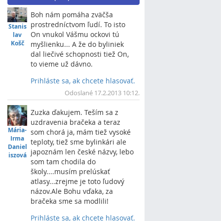
Boh nám pomáha zväčša
prostredníctvom ľudí. To isto
Stanis
On vnukol Vášmu ockovi tú
lav
Košč
myšlienku... A že do byliniek
dal liečivé schopnosti tiež On,
to vieme už dávno.
Prihláste sa, ak chcete hlasovať.
Vrch
Odoslané 17.2.2013 10:12.
Zuzka ďakujem. Teším sa z
uzdravenia bračeka a teraz
Mária-
som chorá ja, mám tiež vysoké
Irma
teploty, tiež sme bylinkári ale
Daniel
japoznám len české názvy, lebo
iszová
som tam chodila do
školy....musím prelúskať
atlasy...zrejme je toto ľudový
názov.Ale Bohu vďaka, za
bračeka sme sa modlili!
Prihláste sa, ak chcete hlasovať.