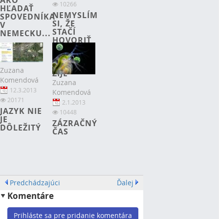
10266
HĽADAŤ
NEMYSLÍM
SPOVEDNÍKA
SI, ŽE
V
STAČÍ
NEMECKU...
HOVORIŤ
O TOM,
ŽE
KRISTUS
Zuzana
ŽIJE
Komendová
Zuzana
12.3.2013
Komendová
20171
2.1.2013
JAZYK NIE
10448
JE
ZÁZRAČNÝ
DÔLEŽITÝ
ČAS
Predchádzajúci
Ďalej
Komentáre
Prihláste sa pre pridanie komentára