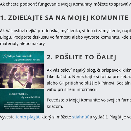
Ak chcete podporiť fungovanie Mojej Komunity, môžete to spraviť 
1. ZDIEĽAJTE SA NA MOJEJ KOMUNITE
Ak Vás osloví nejká prednáška, myšlienka, video či zamyslenie, nap
Blogu. Podporte diskusiu vo farnosti alebo vytvorte komunitu, kde
materiály alebo názory.
2. POŠLITE TO ĎALEJ
Ak Vás osloví nejaký blog, či príspevok, kli
Like tlačidlo. Nenechajte si to iba pre seb
alebo G+ pritiahne bližšie k Pánovi. Sociál
váhu pri šírení informácií.
Povedzte o Mojej Komunite vo svojich farno
kňazom.
Vyveste
tento plagát
, ktorý si môžete
stiahnúť
a vytlačiť. Plagát je 