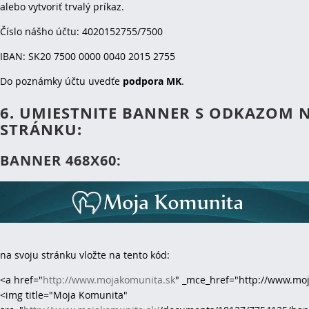
alebo vytvoriť trvalý príkaz.
Číslo nášho účtu: 4020152755/7500
IBAN: SK20 7500 0000 0040 2015 2755
Do poznámky účtu uvedťe
podpora MK
.
6. UMIESTNITE BANNER S ODKAZOM 
STRÁNKU:
BANNER 468X60:
na svoju stránku vložte na tento kód:
<a href="
http://www.mojakomunita.sk
" _mce_href="http://www.mo
<img title="Moja Komunita"