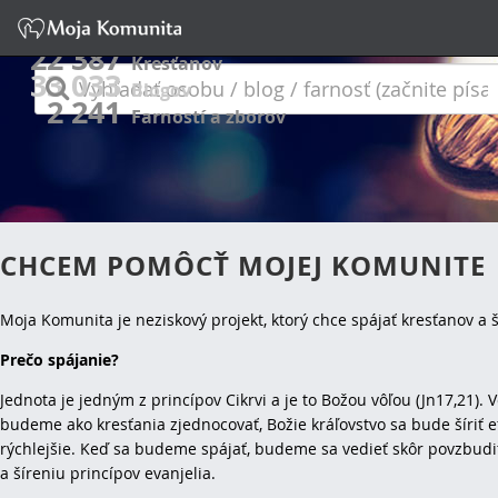
22 387
Kresťanov
33 033
Vyhľadať
Blogov
2 241
osobu
Farností a zborov
/
blog
/
farnosť
CHCEM POMÔCŤ MOJEJ KOMUNITE
(začnite
Moja Komunita je neziskový projekt, ktorý chce spájať kresťanov a ší
písať)
Prečo spájanie?
Jednota je jedným z princípov Cikrvi a je to Božou vôľou (Jn17,21). 
budeme ako kresťania zjednocovať, Božie kráľovstvo sa bude šíriť e
rýchlejšie. Keď sa budeme spájať, budeme sa vedieť skôr povzbudiť
a šíreniu princípov evanjelia.