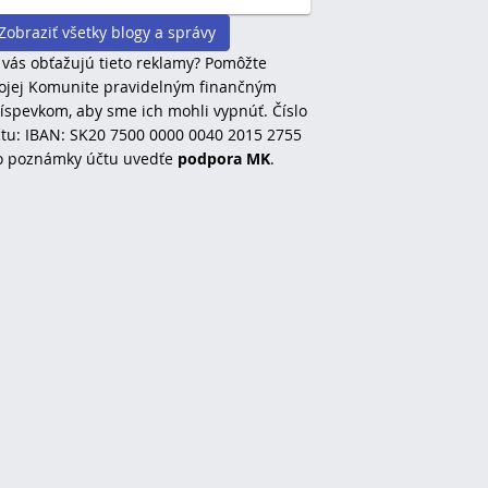
Zobraziť všetky blogy a správy
 vás obťažujú tieto reklamy? Pomôžte
jej Komunite pravidelným finančným
íspevkom, aby sme ich mohli vypnúť. Číslo
tu: IBAN: SK20 7500 0000 0040 2015 2755
o poznámky účtu uvedťe
podpora MK
.