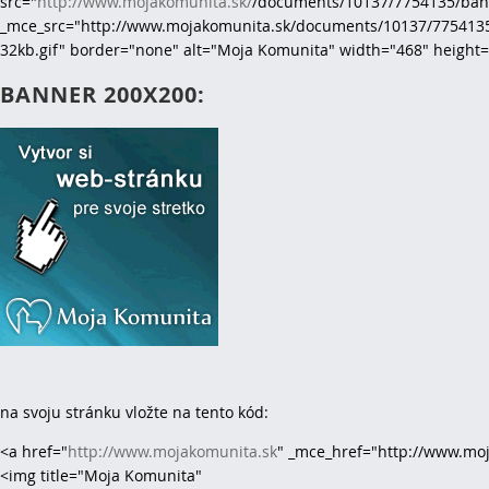
src="
http://www.mojakomunita.sk/
/documents/10137/7754135/bann
_mce_src="http://www.mojakomunita.sk/documents/10137/775413
32kb.gif" border="none" alt="Moja Komunita" width="468" height=
BANNER 200X200:
na svoju stránku vložte na tento kód:
<a href="
http://www.mojakomunita.sk
" _mce_href="http://www.mo
<img title="Moja Komunita"