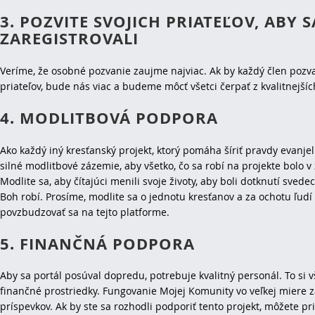
3. POZVITE SVOJICH PRIATEĽOV, ABY S
ZAREGISTROVALI
Veríme, že osobné pozvanie zaujme najviac. Ak by každý člen pozva
priateľov, bude nás viac a budeme môcť všetci čerpať z kvalitnejšíc
4. MODLITBOVÁ PODPORA
Ako každý iný kresťanský projekt, ktorý pomáha šíriť pravdy evanjel
silné modlitbové zázemie, aby všetko, čo sa robí na projekte bolo v
Modlite sa, aby čítajúci menili svoje životy, aby boli dotknutí svede
Boh robí. Prosíme, modlite sa o jednotu kresťanov a za ochotu ľudí 
povzbudzovať sa na tejto platforme.
5. FINANČNÁ PODPORA
Aby sa portál posúval dopredu, potrebuje kvalitný personál. To si v
finančné prostriedky. Fungovanie Mojej Komunity vo veľkej miere zá
príspevkov. Ak by ste sa rozhodli podporiť tento projekt, môžete pr