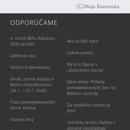
ODPORÚČAME
4. ročník Behu Kalváriou
Ako sa Boh stará
2026 sa blíži!
Litánie pokory
Ježišove ruky
My si tu žijeme v
Vážime si demokraciu
„duchovnom luxuse“
Jonáš, prorok bojujúci s
Silné sestry: Príbehy
Božím milosrdenstvom.
prenasledovaných žien na
(24.7. – 27.7. 2025)
Blízkom východe
Tváre prenasledovaných -
Za mediálnou stenou je
Huma Younus
ticho
Vzácne ženy
Vyhrážky smrťou Saleha v
Jemene neodrádzajú