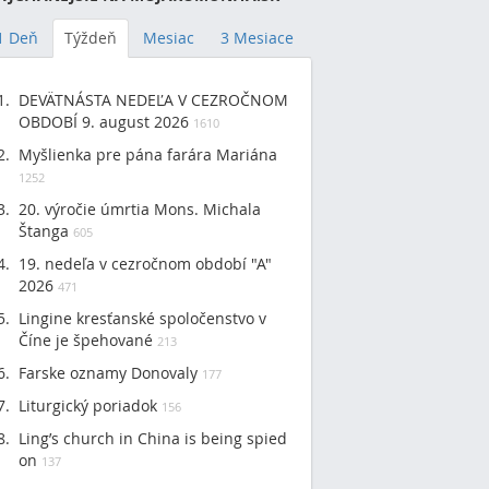
1 Deň
Týždeň
Mesiac
3 Mesiace
DEVÄTNÁSTA NEDEĽA V CEZROČNOM
OBDOBÍ 9. august 2026
1610
Myšlienka pre pána farára Mariána
1252
20. výročie úmrtia Mons. Michala
Štanga
605
19. nedeľa v cezročnom období "A"
2026
471
Lingine kresťanské spoločenstvo v
Číne je špehované
213
Farske oznamy Donovaly
177
Liturgický poriadok
156
Ling’s church in China is being spied
on
137