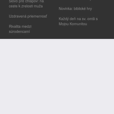
Slovo pre chlapov: na
ceste k zrelosti muža
Novinka: biblické hry
Uzdravená priemernosť
Každý deň na sv. omši s
Mojou Komunitou
Rivalita medzi
súrodencami