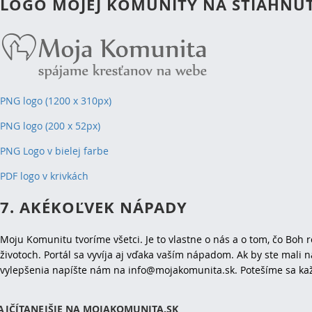
LOGO MOJEJ KOMUNITY NA STIAHNUT
PNG logo (1200 x 310px)
PNG logo (200 x 52px)
PNG Logo v bielej farbe
PDF logo v krivkách
7. AKÉKOĽVEK NÁPADY
Moju Komunitu tvoríme všetci. Je to vlastne o nás a o tom, čo Boh r
životoch. Portál sa vyvíja aj vďaka vaším nápadom. Ak by ste mali n
vylepšenia napíšte nám na info@mojakomunita.sk. Potešíme sa kaž
AJČÍTANEJŠIE NA MOJAKOMUNITA.SK