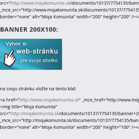
src="
http://www.mojakomunita.sk
/documents/10137/7754135/ban
_mce_src="http://www.mojakomunita.sk/documents/10137/775413
border="none" alt="Moja Komunita" width="200" height="200" />
BANNER 200X100:
na svoju stránku vložte na tento kód:
<a href="
http://www.mojakomunita.sk
" _mce_href="http://www.mo
<img title="Moja Komunita"
src="
http://mojakomunita.sk
/documents/10137/7754135/banner+2
_mce_src="http://mojakomunita.sk
/documents/10137/7754135/ban
border="none" alt="Moja Komunita" width="200" height="100" />