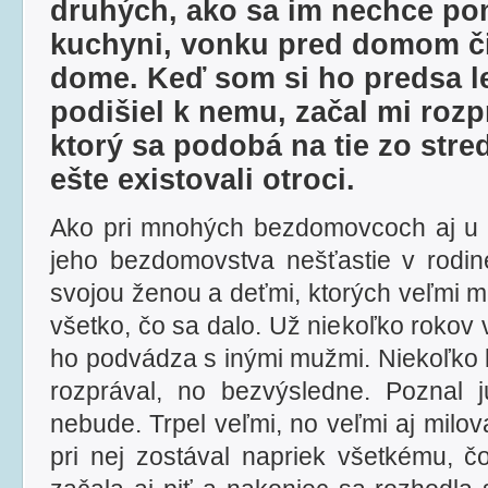
druhých, ako sa im nechce po
kuchyni, vonku pred domom či
dome. Keď som si ho predsa l
podišiel k nemu, začal mi rozp
ktorý sa podobá na tie zo str
ešte existovali otroci.
Ako pri mnohých bezdomovcoch aj u 
jeho bezdomovstva nešťastie v rodine
svojou ženou a deťmi, ktorých veľmi mi
všetko, čo sa dalo. Už niekoľko rokov 
ho podvádza s inými mužmi. Niekoľko 
rozprával, no bezvýsledne. Poznal 
nebude. Trpel veľmi, no veľmi aj miloval
pri nej zostával napriek všetkému, č