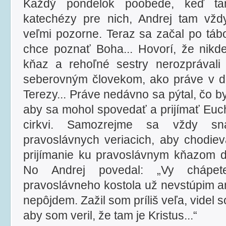
Každý pondelok poobede, keď t
katechézy pre nich, Andrej tam vžd
veľmi pozorne. Teraz sa začal po tábo
chce poznať Boha... Hovorí, že nikd
kňaz a rehoľné sestry nerozprával
seberovným človekom, ako práve v d
Terezy... Práve nedávno sa pýtal, čo b
aby sa mohol spovedať a prijímať Eucha
cirkvi. Samozrejme sa vždy sna
pravoslávnych veriacich, aby chodiev
prijímanie ku pravoslávnym kňazom do
No Andrej povedal: „Vy chápe
pravoslávneho kostola už nevstúpim a
nepôjdem. Zažil som príliš veľa, videl so
aby som veril, že tam je Kristus...“