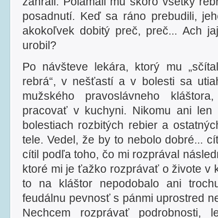
zahrali. Polámali mu skoro všetky rebrá
posadnutí. Keď sa ráno prebudili, je
akokoľvek dobitý preč, preč... Ach j
urobil?
Po návšteve lekára, ktorý mu „sčít
rebrá“, v nešťastí a v bolesti sa ut
mužského pravoslávneho kláštora
pracovať v kuchyni. Nikomu ani len
bolestiach rozbitých rebier a ostatn
tele. Vedel, že by to nebolo dobré... cít
cítil podľa toho, čo mi rozprával násle
ktoré mi je ťažko rozprávať o živote v 
to na kláštor nepodobalo ani troch
feudálnu pevnosť s pánmi uprostred nej
Nechcem rozprávať podrobnosti, 