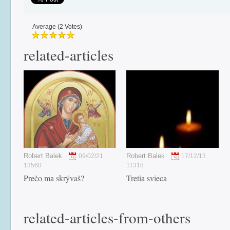
Average (2 Votes)
related-articles
Robert Balek
Robert Balek
09/02/21
17/12/13
13560
11318
Prečo ma skrývaš?
Tretia svieca
related-articles-from-others