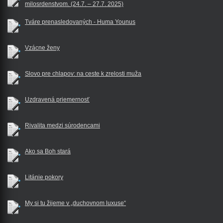
milosrdenstvom. (24.7. – 27.7. 2025)
Tváre prenasledovaných - Huma Younus
Vzácne ženy
Slovo pre chlapov: na ceste k zrelosti muža
Uzdravená priemernosť
Rivalita medzi súrodencami
Ako sa Boh stará
Litánie pokory
My si tu žijeme v „duchovnom luxuse“