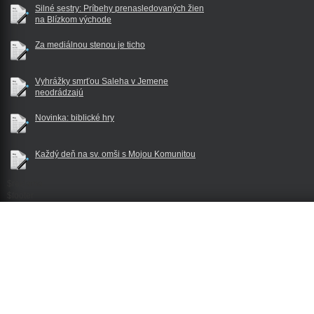
Silné sestry: Príbehy prenasledovaných žien
na Blízkom východe
Za mediálnou stenou je ticho
Vyhrážky smrťou Saleha v Jemene
neodrádzajú
Novinka: biblické hry
Každý deň na sv. omši s Mojou Komunitou
$reklama
$footer