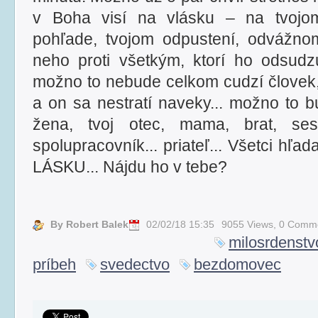
v Boha visí na vlásku – na tvojom
pohľade, tvojom odpustení, odvážno
neho proti všetkým, ktorí ho odsudzu
možno to nebude celkom cudzí človek,
a on sa nestratí naveky... možno to b
žena, tvoj otec, mama, brat, sest
spolupracovník... priateľ... Všetci hľ
LÁSKU... Nájdu ho v tebe?
By Robert Balek
02/02/18 15:35
9055 Views,
0 Comm
milosrdenstv
príbeh
svedectvo
bezdomovec