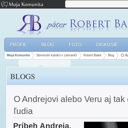
PROFIL
BLOG
FOTO
DISKUSIE
O An
Moja Komunita
Slovenskí katolíci v zahraničí
Robert Balek
Blog
Breadcrumbs
BLOGS
O Andrejovi alebo Veru aj tak 
ľudia
Príbeh Andreja,