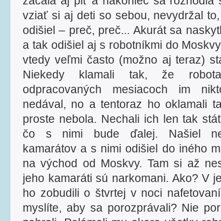
začala aj piť a nakoniec sa rozhodla 
vziať si aj deti so sebou, nevydržal t
odišiel – preč, preč... Akurát sa nask
a tak odišiel aj s robotníkmi do Moskv
vtedy veľmi často (možno aj teraz) stá
Niekedy klamali tak, že robo
odpracovaných mesiacoch im nikt
nedával, no a tentoraz ho oklamali t
proste nebola. Nechali ich len tak stáť
čo s nimi bude ďalej. Našiel n
kamarátov a s nimi odišiel do iného 
na východ od Moskvy. Tam si až nes
jeho kamaráti sú narkomani. Ako? V j
ho zobudili o štvrtej v noci nafetova
myslíte, aby sa porozprávali? Nie por