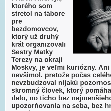
ktorého som
stretol na tábore
pre
bezdomovcov,
ktorý už druhý
krát organizovali
Sestry Matky
Terezy na okraji
Moskvy, je veľmi kuriózny. Ani
nevšimol, pretože počas celéh
nevzbudzoval nijakú pozornosť
skromný človek, ktorý pomáha
dalo, no ticho bez najmenšieh
upozorňovania na seba, bez h