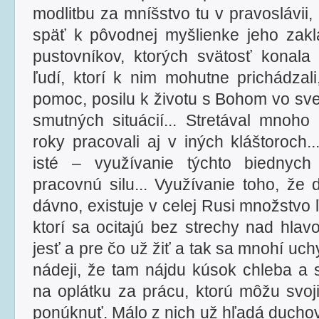
modlitbu za mníšstvo tu v pravoslávii,
späť k pôvodnej myšlienke jeho zakl
pustovníkov, ktorých svätosť konal
ľudí, ktorí k nim mohutne prichádzali
pomoc, posilu k životu s Bohom vo svet
smutných situácií... Stretával mnoho 
roky pracovali aj v iných kláštoroch.
isté – využívanie týchto biednyc
pracovnú silu... Využívanie toho, že
dávno, existuje v celej Rusi množstvo 
ktorí sa ocitajú bez strechy nad hlav
jesť a pre čo už žiť a tak sa mnohí uch
nádeji, že tam nájdu kúsok chleba a 
na oplátku za prácu, ktorú môžu svoj
ponúknuť. Málo z nich už hľadá ducho