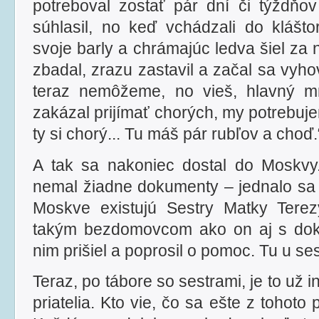
potreboval zostať pár dní či týždňov
súhlasil, no keď vchádzali do klášto
svoje barly a chrámajúc ledva šiel za 
zbadal, zrazu zastavil a začal sa vyho
teraz nemôžeme, no vieš, hlavný m
zakázal prijímať chorých, my potrebuj
ty si chorý... Tu máš pár rubľov a choď.
A tak sa nakoniec dostal do Moskvy.
nemal žiadne dokumenty – jednalo sa 
Moskve existujú Sestry Matky Terez
takým bezdomovcom ako on aj s dok
nim prišiel a poprosil o pomoc. Tu u sest
Teraz, po tábore so sestrami, je to už 
priatelia. Kto vie, čo sa ešte z tohoto p