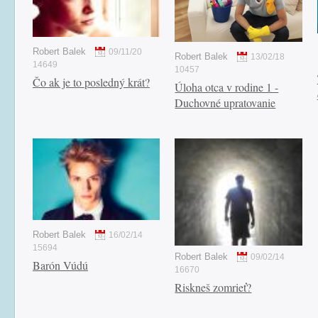
Robert Balek
09/11/20
Robert Balek
13/02/18
14649
10457
Čo ak je to posledný krát?
Úloha otca v rodine 1 -
Duchovné upratovanie
Robert Balek
16/02/14
15694
Robert Balek
09/02/14
Barón Vúdú
16670
Riskneš zomrieť?