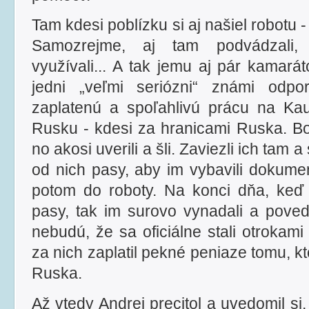
Tam kdesi poblízku si aj našiel robotu 
Samozrejme, aj tam podvádzali, ne
využívali... A tak jemu aj pár kamarát
jedni „veľmi seriózni“ známi odpor
zaplatenú a spoľahlivú prácu na Ka
Rusku - kdesi za hranicami Ruska. Bo
no akosi uverili a šli. Zaviezli ich tam 
od nich pasy, aby im vybavili dokume
potom do roboty. Na konci dňa, keď 
pasy, tak im surovo vynadali a poved
nebudú, že sa oficiálne stali otrokami
za nich zaplatil pekné peniaze tomu, kt
Ruska.
Až vtedy Andrej precitol a uvedomil si