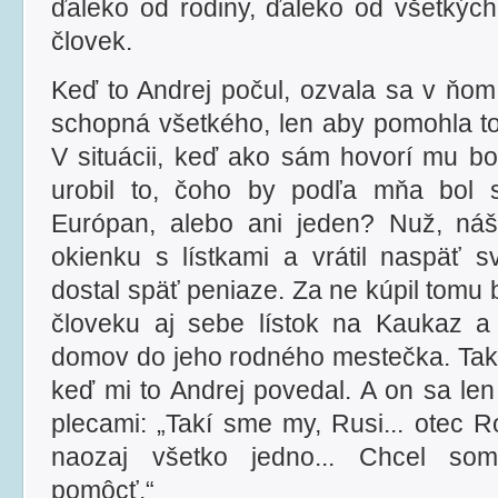
ďaleko od rodiny, ďaleko od všetkých.
človek.
Keď to Andrej počul, ozvala sa v ňom
schopná všetkého, len aby pomohla to
V situácii, keď ako sám hovorí mu bo
urobil to, čoho by podľa mňa bol 
Európan, alebo ani jeden? Nuž, náš
okienku s lístkami a vrátil naspäť sv
dostal späť peniaze. Za ne kúpil tom
človeku aj sebe lístok na Kaukaz a
domov do jeho rodného mestečka. Tak 
keď mi to Andrej povedal. A on sa len
plecami: „Takí sme my, Rusi... otec 
naozaj všetko jedno... Chcel s
pomôcť.“