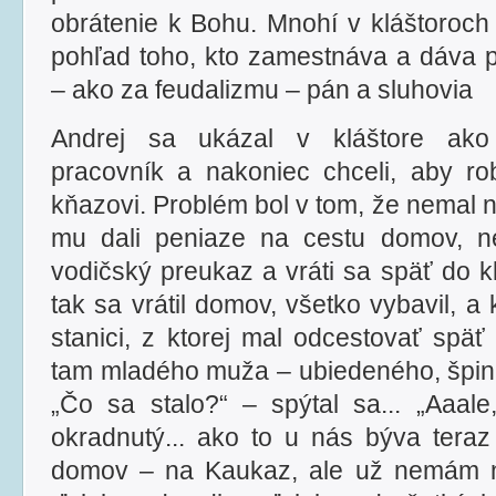
obrátenie k Bohu. Mnohí v kláštoroch
pohľad toho, kto zamestnáva a dáva p
– ako za feudalizmu – pán a sluhovia
Andrej sa ukázal v kláštore ako 
pracovník a nakoniec chceli, aby ro
kňazovi. Problém bol v tom, že nemal n
mu dali peniaze na cestu domov, n
vodičský preukaz a vráti sa späť do k
tak sa vrátil domov, všetko vybavil, a
stanici, z ktorej mal odcestovať späť 
tam mladého muža – ubiedeného, špin
„Čo sa stalo?“ – spýtal sa... „Aaal
okradnutý... ako to u nás býva ter
domov – na Kaukaz, ale už nemám ni