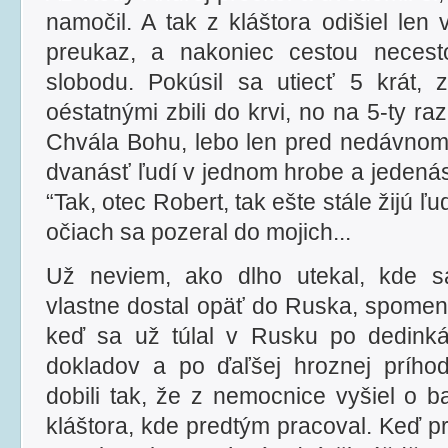
namočil. A tak z kláštora odišiel len 
preukaz, a nakoniec cestou necesto
slobodu. Pokúsil sa utiecť 5 krát,
oéstatnými zbili do krvi, no na 5-ty ra
Chvála Bohu, lebo len pred nedávnom 
dvanásť ľudí v jednom hrobe a jedenásti
“Tak, otec Robert, tak ešte stále žijú ľud
očiach sa pozeral do mojich...
Už neviem, ako dlho utekal, kde s
vlastne dostal opäť do Ruska, spomen
keď sa už túlal v Rusku po dedink
dokladov a po ďaľšej hroznej prího
dobili tak, že z nemocnice vyšiel o ba
kláštora, kde predtým pracoval. Keď p