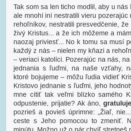
Tak som sa len ticho modlil, aby u nás 
ale mnohí iní nestratili vieru pozerajúc
rehoľníkov, nestratili presvedčenie, ž
živý Kristus... a že ich môžeme a má
naozaj priviesť... No k tomu sa musí p
každý z nás – nielen my kňazi a rehoľní
– veriaci katolíci. Pozerajúc na nás, n
jednania s ľuďmi, na naše vzťahy, 
ktoré bojujeme – môžu ľudia vidieť Kri
Kristovo jednanie s ľuďmi, jeho hodno
mne cítiť tak veľmi blízko samého Kr
odpustenie, prijatie? Ak áno,
gratuluj
pozrieš a povieš úprimne: „Žiaľ, nie..
ceste s Jeho pomocou to zmeniť. 
minútu. Možno už o pár chvíľ stretneš 