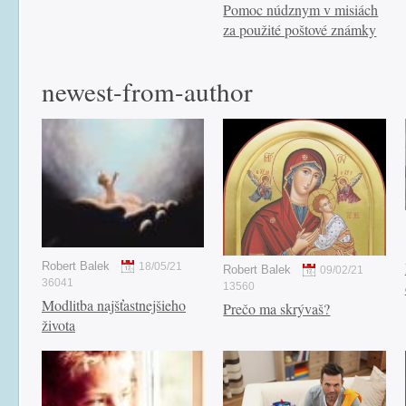
Pomoc núdznym v misiách
za použité poštové známky
newest-from-author
Robert Balek
18/05/21
Robert Balek
09/02/21
36041
13560
Modlitba najšťastnejšieho
Prečo ma skrývaš?
života