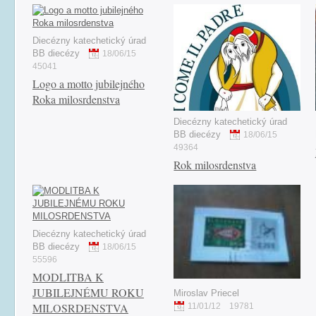
Diecézny katechetický úrad
BB diecézy
18/06/15
45041
Logo a motto jubilejného
Roka milosrdenstva
Diecézny katechetický úrad
BB diecézy
18/06/15
49364
Rok milosrdenstva
Diecézny katechetický úrad
BB diecézy
18/06/15
55596
MODLITBA K
JUBILEJNÉMU ROKU
Miroslav Priecel
MILOSRDENSTVA
11/01/12
19781