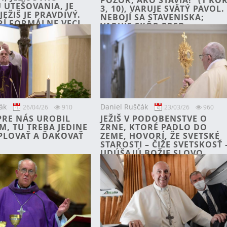
POZOR, AKO STAVIA!“ (1 KO
 UTEŠOVANIA, JE
3, 10), VARUJE SVÄTÝ PAVOL.
JEŽIŠ JE PRAVDIVÝ.
NEBOJÍ SA STAVENISKA;
Í FORMÁLNE VECI,
VARUJE SKÔR PRED
 KLAMSTVOM... .
BUDOVANÍM BEZ PEVNÝCH
ZÁKLADOV.
ák
Daniel Ruščák
26/04/26
910
23/03/26
960
 PRE NÁS UROBIL
JEŽIŠ V PODOBENSTVE O
, TU TREBA JEDINE
ZRNE, KTORÉ PADLO DO
LOVAŤ A ĎAKOVAŤ
ZEME, HOVORÍ, ŽE SVETSKÉ
STAROSTI – ČIŽE SVETSKOSŤ 
UDÚŠAJÚ BOŽIE SLOVO,
NENECHAJÚ HO RÁSŤ
(POROV. LK 8,7)