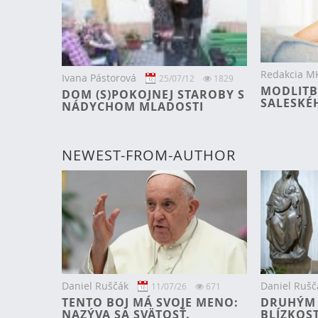
Redakcia M
Ivana Pástorová
25/07/12
1829
MODLITB
DOM (S)POKOJNEJ STAROBY S
SALESKÉ
NÁDYCHOM MLADOSTI
NEWEST-FROM-AUTHOR
Daniel Ruščák
Daniel Rušč
11/07/26
671
TENTO BOJ MÁ SVOJE MENO:
DRUHÝM 
NAZÝVA SA SVÄTOSŤ.
BLÍZKOST