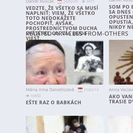
Daniel Ruščák
24/02/25
2411
SOM PO 
VEDZTE, ŽE VŠETKO SA MUSÍ
SA DNES 
NAPLNIŤ; VIEM, ŽE VŠETKO
OPUSTENÝ
TOTO NEDOKÁŽETE
OPUSTIA,
POCHOPIŤ, AVŠAK,
NIKDY N
PROSTREDNÍCTVOM DUCHA
RELATED-ARTICLES-FROM-OTHERS
SVÄTÉHO, ON VÁS BUDE
VIESŤ.
Mária-Irma Danieliszová
Anna Vacla
21/02/13
10650
AKO VANI
TRASIE D
EŠTE RAZ O BABKÁCH