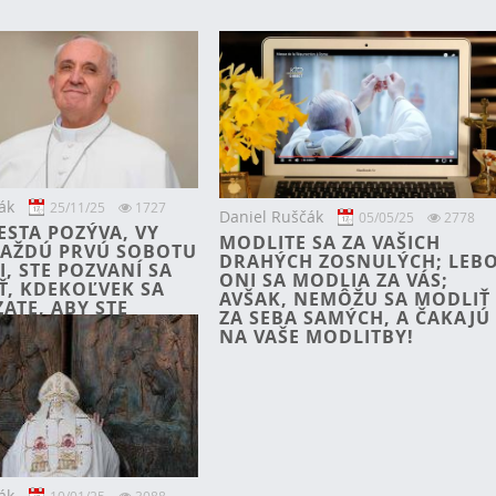
ák
25/11/25
1727
Daniel Ruščák
05/05/25
2778
ESTA POZÝVA, VY
MODLITE SA ZA VAŠICH
 KAŽDÚ PRVÚ SOBOTU
DRAHÝCH ZOSNULÝCH; LEB
I, STE POZVANÍ SA
ONI SA MODLIA ZA VÁS;
Ť, KDEKOĽVEK SA
AVŠAK, NEMÔŽU SA MODLIŤ
ATE, ABY STE
ZA SEBA SAMÝCH, A ČAKAJÚ
MÔJ PRÍCHOD.
NA VAŠE MODLITBY!
ák