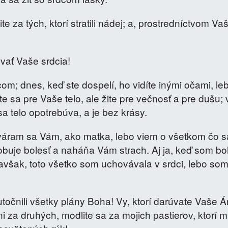
 za tých, ktorí stratili nádej; a, prostredníctvom Vaš
ovať Vaše srdcia!
rdcom; dnes, keď ste dospelí, ho vidíte inými očami, l
 sa pre Vaše telo, ale žite pre večnosť a pre dušu; 
sa telo opotrebúva, a je bez krásy.
hováram sa Vám, ako matka, lebo viem o všetkom čo s
buje bolesť a naháňa Vám strach. Aj ja, keď som bo
avšak, toto všetko som uchovávala v srdci, lebo so
utočnili všetky plány Boha! Vy, ktorí darúvate Vaše Á
i za druhých, modlite sa za mojich pastierov, ktorí m