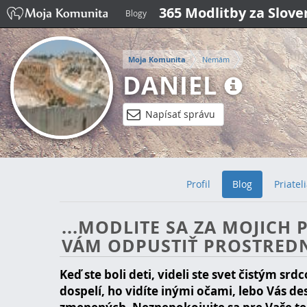
365 Modlitby za Slov
Blogy
Moja Komunita
Nemám
DANIEL
Napísať správu
Profil
Blog
Priatel
...MODLITE SA ZA MOJICH 
VÁM ODPUSTIŤ PROSTREDN
Keď ste boli deti, videli ste svet čistým srd
dospelí, ho vidíte inými očami, lebo Vás des