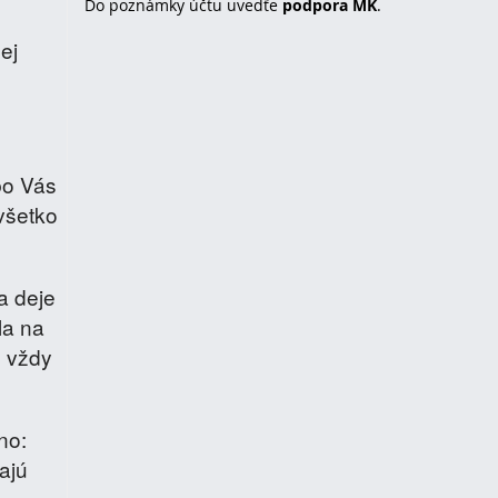
Do poznámky účtu uvedťe
podpora MK
.
ej
ebo Vás
všetko
a deje
la na
m vždy
no:
ajú