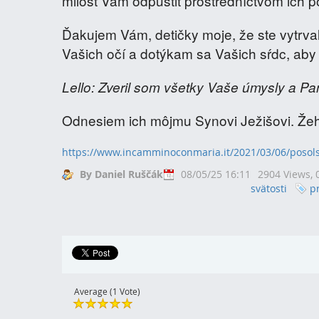
milosť Vám odpustiť prostredníctvom ich 
Ďakujem Vám, detičky moje, že ste vytrval
Vašich očí a dotýkam sa Vašich sŕdc, aby s
Lello: Zveril som všetky Vaše úmysly a P
Odnesiem ich môjmu Synovi Ježišovi. Že
https://www.incamminoconmaria.it/2021/03/06/posolst
By Daniel Ruščák
08/05/25 16:11
2904 Views,
svätosti
p
Average (1 Vote)