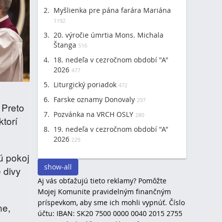
Myšlienka pre pána farára Mariána
1192
20. výročie úmrtia Mons. Michala
Štanga
516
18. nedeľa v cezročnom období "A"
2026
477
Liturgický poriadok
472
Farske oznamy Donovaly
297
 Preto
Pozvánka na VRCH OSLY
280
torí
19. nedeľa v cezročnom období "A"
2026
229
ú pokoj
show-all
 divy
Aj vás obťažujú tieto reklamy? Pomôžte
Mojej Komunite pravidelným finančným
príspevkom, aby sme ich mohli vypnúť. Číslo
ne,
účtu: IBAN: SK20 7500 0000 0040 2015 2755