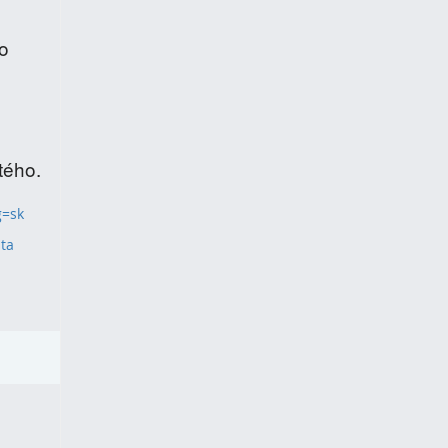
do
tého.
g=sk
ta