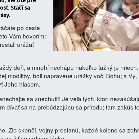
, ale žite pre
sť. Stačí sa
rásy.
ráčate po ceste
preto Vám hovorím:
restali urážať
aždý deň, a mnohí nechápu nakoľko ťažký je hriech.
 modlitby, boli napravené urážky voči Bohu; a Vy, k
yť Jeho hlasom.
nechajte sa znechutiť! Je veľa tých, ktorí nezakúšaj
jem dívať sa na prebúdzajúcu sa prírodu; tam zakúsite
e. Zlo skončí, vojny prestanú, každé koleno sa zoh
ia sa žiť so srdcom lásky.