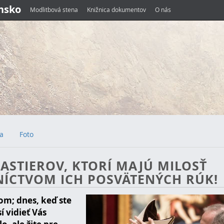
ensko
Modlitbová stena
Knižnica dokumentov
O nás
ia
Foto
PASTIEROV, KTORÍ MAJÚ MILOSŤ
ÍCTVOM ICH POSVÄTENÝCH RÚK!
com; dnes, keď ste
í vidieť Vás