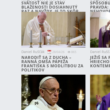
SVÄTOSŤ NIE JE STAV
SPÔSOBU
BLAŽENOSTI DOSIAHNUTÝ
PRAVDA: 
RAZ A NAVŽDY, JE TO SKÔR
NEHOVOR
NEUSTÁLA, NEÚNAVNÁ
KTORÉ SÚ
TÚŽBA ZOSTAŤ PRIPÚTA
Daniel Ruščák
Daniel Rušč
28/04/26
865
NARODIŤ SA Z DUCHA –
JEŽIŠ SA
RANNÁ OMŠA PÁPEŽA
HRIECHOM
FRANTIŠKA S MODLITBOU ZA
KONTEMP
POLITIKOV