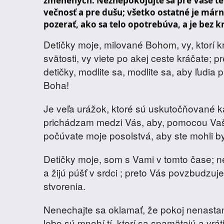
zmenených. Neznepokojujte sa pre Vaše telo
večnosť a pre dušu; všetko ostatné je márno
pozerať, ako sa telo opotrebúva, a je bez k
Detičky moje, milované Bohom, vy, ktorí k
svätosti, vy viete po akej ceste kráčate; 
detičky, modlite sa, modlite sa, aby ľudia p
Boha!
Je veľa urážok, ktoré sú uskutočňované k
prichádzam medzi Vás, aby, pomocou Vašej
počúvate moje posolstvá, aby ste mohli b
Detičky moje, som s Vami v tomto čase; ne
a žijú púšť v srdci ; preto Vás povzbudzu
stvorenia.
Nenechajte sa oklamať, že pokoj nenastan
lebo sú mnohí tí, ktorí sa spamätajú a vrát