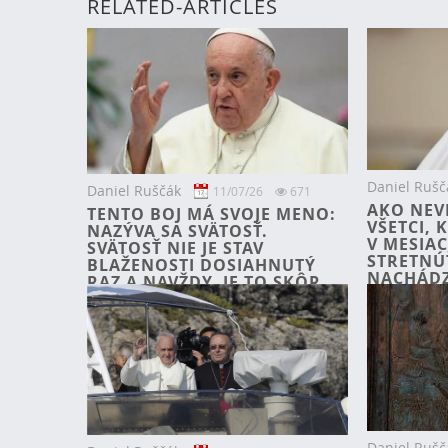
RELATED-ARTICLES
Daniel Rušč
Daniel Ruščák
11/07/26
671
AKO NEV
TENTO BOJ MÁ SVOJE MENO:
VŠETCI,
NAZÝVA SA SVÄTOSŤ.
V MESIAC
SVÄTOSŤ NIE JE STAV
STRETNÚ
BLAŽENOSTI DOSIAHNUTÝ
NACHÁDZ
RAZ A NAVŽDY, JE TO SKÔR
PRIJALI 
NEUSTÁLA, NEÚNAVNÁ
TÚŽBA ZOSTAŤ PRIPÚTA
Daniel Rušč