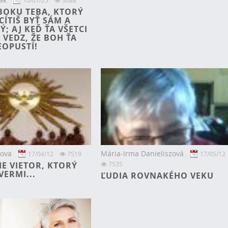
10/01/25
3088
BOKU TEBA, KTORÝ
CÍTIŠ BYŤ SÁM A
; AJ KEĎ ŤA VŠETCI
 VEDZ, ŽE BOH ŤA
EOPUSTÍ!
vova
Mária-Irma Danieliszová
17/04/12
7519
17/05/12
E VIETOR, KTORÝ
7535
VERMI...
ĽUDIA ROVNAKÉHO VEKU