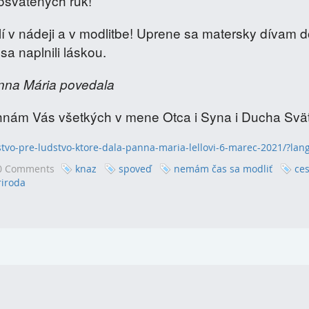
posvätených rúk!
í v nádeji a v modlitbe! Uprene sa matersky dívam 
a naplnili láskou.
anna Mária povedala
hnám Vás všetkých v mene Otca i Syna i Ducha Svä
vo-pre-ludstvo-ktore-dala-panna-maria-lellovi-6-marec-2021/?lan
0 Comments
knaz
spoveď
nemám čas sa modliť
ces
riroda