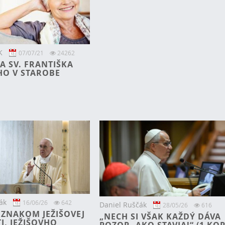
K
07/07/21
24262
A SV. FRANTIŠKA
HO V STAROBE
ák
16/06/26
642
Daniel Ruščák
28/05/26
616
ZNAKOM JEŽIŠOVEJ
„NECH SI VŠAK KAŽDÝ DÁVA
I, JEŽIŠOVHO