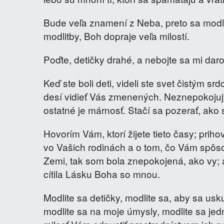
Bude veľa znamení z Neba, preto sa modlite
modlitby, Boh dopraje veľa milostí.
Poďte, detičky drahé, a nebojte sa mi dar
Keď ste boli deti, videli ste svet čistým s
desí vidieť Vás zmenených. Neznepokojujte
ostatné je márnosť. Stačí sa pozerať, ako 
Hovorím Vám, ktorí žijete tieto časy; pri
vo Vašich rodinách a o tom, čo Vám spôso
Zemi, tak som bola znepokojená, ako vy; 
cítila Lásku Boha so mnou.
Modlite sa detičky, modlite sa, aby sa usk
modlite sa na moje úmysly, modlite sa jedn