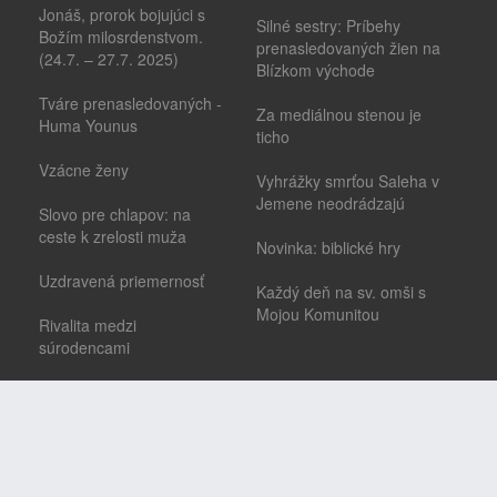
Jonáš, prorok bojujúci s
Silné sestry: Príbehy
Božím milosrdenstvom.
prenasledovaných žien na
(24.7. – 27.7. 2025)
Blízkom východe
Tváre prenasledovaných -
Za mediálnou stenou je
Huma Younus
ticho
Vzácne ženy
Vyhrážky smrťou Saleha v
Jemene neodrádzajú
Slovo pre chlapov: na
ceste k zrelosti muža
Novinka: biblické hry
Uzdravená priemernosť
Každý deň na sv. omši s
Mojou Komunitou
Rivalita medzi
súrodencami