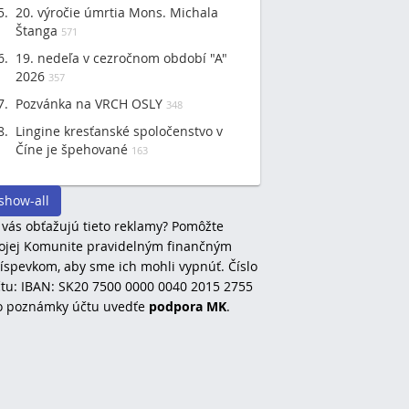
20. výročie úmrtia Mons. Michala
Štanga
571
19. nedeľa v cezročnom období "A"
2026
357
Pozvánka na VRCH OSLY
348
Lingine kresťanské spoločenstvo v
Číne je špehované
163
show-all
 vás obťažujú tieto reklamy? Pomôžte
jej Komunite pravidelným finančným
íspevkom, aby sme ich mohli vypnúť. Číslo
tu: IBAN: SK20 7500 0000 0040 2015 2755
o poznámky účtu uvedťe
podpora MK
.