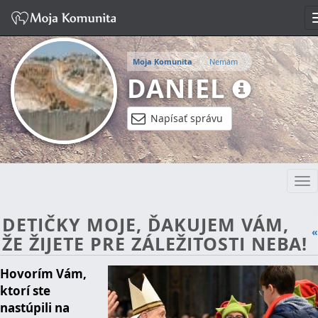
Moja Komunita
Nemám
DANIEL
Napísať správu
Tog
nav
DETIČKY MOJE, ĎAKUJEM VÁM,
«
ŽE ŽIJETE PRE ZÁLEŽITOSTI NEBA!
Hovorím Vám,
ktorí ste
nastúpili na