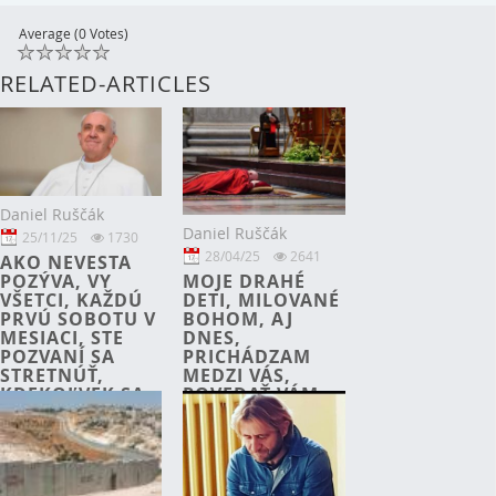
Average (0 Votes)
RELATED-ARTICLES
Daniel Ruščák
Daniel Ruščák
25/11/25
1730
28/04/25
2641
AKO NEVESTA
POZÝVA, VY
MOJE DRAHÉ
VŠETCI, KAŽDÚ
DETI, MILOVANÉ
PRVÚ SOBOTU V
BOHOM, AJ
MESIACI, STE
DNES,
POZVANÍ SA
PRICHÁDZAM
STRETNÚŤ,
MEDZI VÁS,
KDEKOĽVEK SA
POVEDAŤ VÁM,
NACHÁDZATE,
ABY STE SA
ABY STE PRIJALI
VRÁTILI K BOHU;
MÔJ PRÍCHOD.