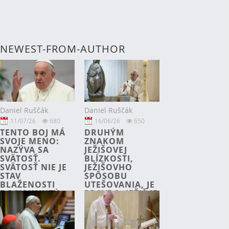
NEWEST-FROM-AUTHOR
Daniel Ruščák
Daniel Ruščák
11/07/26
680
16/06/26
650
TENTO BOJ MÁ
DRUHÝM
SVOJE MENO:
ZNAKOM
NAZÝVA SA
JEŽIŠOVEJ
SVÄTOSŤ.
BLÍZKOSTI,
SVÄTOSŤ NIE JE
JEŽIŠOVHO
STAV
SPÔSOBU
BLAŽENOSTI
UTEŠOVANIA, JE
DOSIAHNUTÝ
PRAVDA: JEŽIŠ JE
RAZ A NAVŽDY,
PRAVDIVÝ.
JE TO SKÔR
NEHOVORÍ
NEUSTÁLA,
FORMÁLNE
NEÚNAVNÁ
VECI, KTORÉ SÚ