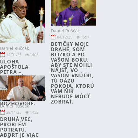
UDÚŠAJÚ BOŽIE
SLOVO,
NENECHAJÚ HO
RÁSŤ (POROV.
LK 8,7)
Daniel Ruščák
04/12/25
1557
DETIČKY MOJE
Daniel Ruščák
DRAHÉ, SOM
BLÍZKO A PO
14/01/26
1408
VAŠOM BOKU,
ÚLOHA
ABY STE MOHLI
APOŠTOLA
NÁJSŤ, VO
PETRA –
VAŠOM VNÚTRI,
KATECHÉZA
TÚ OÁZU
PÁPEŽA
POKOJA, KTORÚ
FRANTIŠKA V
VÁM NIK
DOTERAZ
NEBUDE MÔCŤ
NEZVEREJNENOM
ZOBRAŤ.
ROZHOVORE.
Daniel Ruščák
29/11/25
1432
DRUHÁ VEC,
PROBLÉM
POTRATU.
ABORT JE VIAC