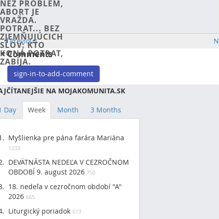
NEŽ PROBLÉM,
ABORT JE
VRAŽDA.
POTRAT... BEZ
ZJEMŇUJÚCICH
Previous
N
SLOV: KTO
KONÁ POTRAT,
Comments
ZABÍJA.
sign-in-to-add-comment
AJČÍTANEJŠIE NA MOJAKOMUNITA.SK
1 Day
Week
Month
3 Months
Myšlienka pre pána farára Mariána
1233
DEVÄTNÁSTA NEDEĽA V CEZROČNOM
OBDOBÍ 9. august 2026
750
18. nedeľa v cezročnom období "A"
2026
665
Liturgický poriadok
613