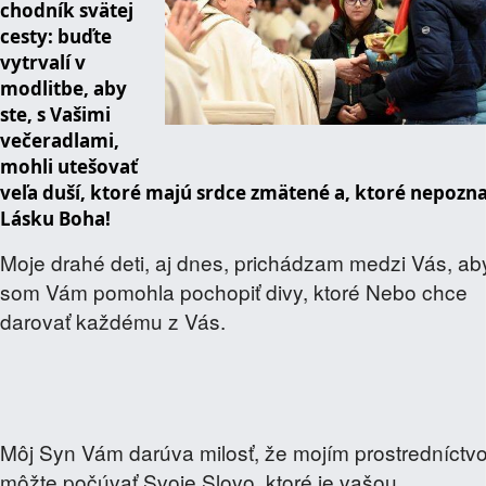
chodník svätej
cesty: buďte
vytrvalí v
modlitbe, aby
ste, s Vašimi
večeradlami,
mohli utešovať
veľa duší, ktoré majú srdce zmätené a, ktoré nepozn
Lásku Boha!
Moje drahé deti, aj dnes, prichádzam medzi Vás, ab
som Vám pomohla pochopiť divy, ktoré Nebo chce
darovať každému z Vás.
Môj Syn Vám darúva milosť, že mojím prostredníctv
môžte počúvať Svoje Slovo, ktoré je vašou