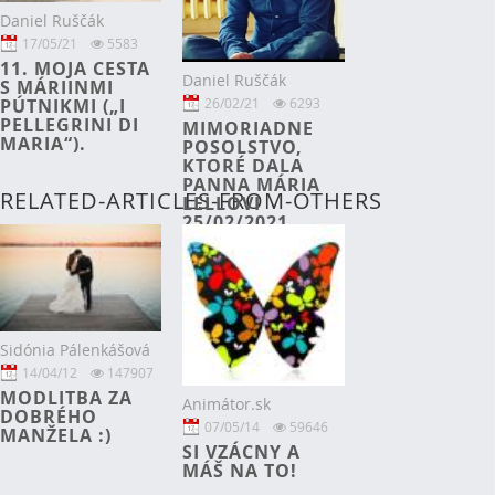
Daniel Ruščák
17/05/21
5583
11. MOJA CESTA
Daniel Ruščák
S MÁRIINMI
PÚTNIKMI („I
26/02/21
6293
PELLEGRINI DI
MIMORIADNE
MARIA“).
POSOLSTVO,
KTORÉ DALA
PANNA MÁRIA
RELATED-ARTICLES-FROM-OTHERS
LELLOVI
25/02/2021.
Sidónia Pálenkášová
14/04/12
147907
MODLITBA ZA
Animátor.sk
DOBRÉHO
07/05/14
59646
MANŽELA :)
SI VZÁCNY A
MÁŠ NA TO!