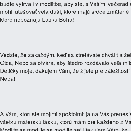
buďte vytrvalí v modlitbe, aby ste, s Vašimi večeradl
mohli utešovať veľa duší, ktoré majú srdce zmätené 
ktoré nepoznajú Lásku Boha!
Vedzte, že zakaždým, keď sa stretávate chváliť a že
Otca, Nebo sa otvára, aby štedro rozdávalo veľa milo
Detičky moje, ďakujem Vám, že žijete pre záležitosti
Neba!
A Vám, ktorí ste mojími apoštolmi: ja na Vás prenes
všetku materskú lásku, ktorú mám pre každého z Vá
Modlite sa modlite sa modlite sa! Ďakujem Vám, že