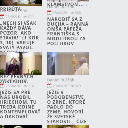
TÚŽBA ZOSTAŤ
KLAMSTVOM... .
Daniel Ruščák
PRIPÚTA
Daniel Ruščák
28/04/26
866
28/05/26
621
NARODIŤ SA Z
„NECH SI VŠAK
DUCHA – RANNÁ
KAŽDÝ DÁVA
OMŠA PÁPEŽA
POZOR, AKO
FRANTIŠKA S
STAVIA!“ (1 KOR
MODLITBOU ZA
3, 10), VARUJE
POLITIKOV
SVÄTÝ PAVOL.
NEBOJÍ SA
STAVENISKA;
VARUJE SKÔR
PRED
BUDOVANÍM
BEZ PEVNÝCH
Daniel Ruščák
Daniel Ruščák
ZÁKLADOV.
26/04/26
914
23/03/26
969
JEŽIŠ SA PRE
JEŽIŠ V
NÁS UROBIL
PODOBENSTVE
HRIECHOM, TU
O ZRNE, KTORÉ
TREBA JEDINE
PADLO DO
KONTEMPLOVAŤ
ZEME, HOVORÍ,
A ĎAKOVAŤ
ŽE SVETSKÉ
STAROSTI – ČIŽE
SVETSKOSŤ –