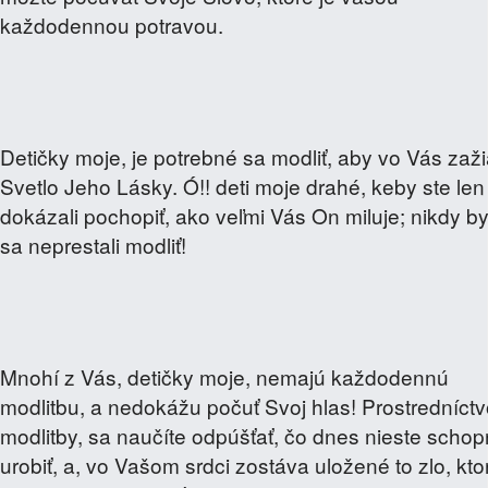
každodennou potravou.
Detičky moje, je potrebné sa modliť, aby vo Vás zaži
Svetlo Jeho Lásky. Ó!! deti moje drahé, keby ste len
dokázali pochopiť, ako veľmi Vás On miluje; nikdy by
sa neprestali modliť!
Mnohí z Vás, detičky moje, nemajú každodennú
modlitbu, a nedokážu počuť Svoj hlas! Prostredníct
modlitby, sa naučíte odpúšťať, čo dnes nieste schop
urobiť, a, vo Vašom srdci zostáva uložené to zlo, kto