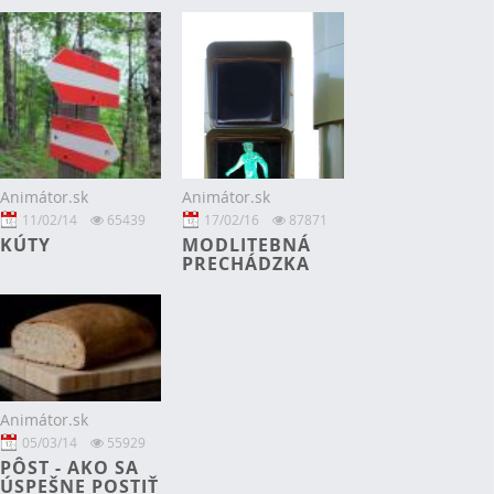
Animátor.sk
Animátor.sk
11/02/14
65439
17/02/16
87871
KÚTY
MODLITEBNÁ
PRECHÁDZKA
Animátor.sk
05/03/14
55929
PÔST - AKO SA
ÚSPEŠNE POSTIŤ