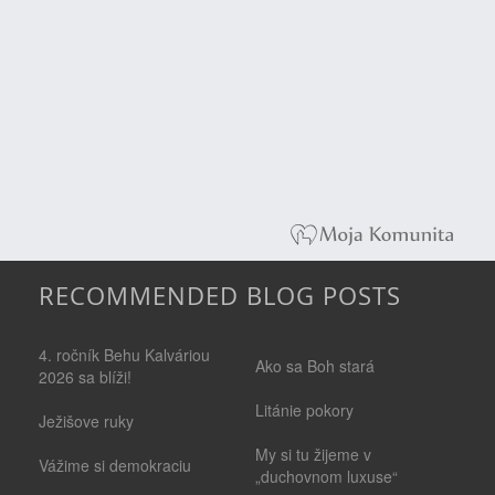
RECOMMENDED BLOG POSTS
4. ročník Behu Kalváriou
Ako sa Boh stará
2026 sa blíži!
Litánie pokory
Ježišove ruky
My si tu žijeme v
Vážime si demokraciu
„duchovnom luxuse“