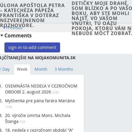
DETIČKY MOJE DRAHÉ,
ÚLOHA APOŠTOLA PETRA
SOM BLÍZKO A PO VAŠ
– KATECHÉZA PÁPEŽA
BOKU, ABY STE MOHLI
FRANTIŠKA V DOTERAZ
NÁJSŤ, VO VAŠOM
NEZVEREJNENOM
VNÚTRI, TÚ OÁZU
ROZHOVORE.
Previous
POKOJA, KTORÚ VÁM N
NEBUDE MÔCŤ ZOBRAŤ
Comments
sign-in-to-add-comment
AJČÍTANEJŠIE NA MOJAKOMUNITA.SK
1 Day
Week
Month
3 Months
OSEMNÁSTA NEDEĽA V CEZROČNOM
OBDOBÍ 2. august 2026
3282
Myšlienka pre pána farára Mariána
1196
20. výročie úmrtia Mons. Michala
Štanga
528
18. nedeľa v cezročnom období "A"