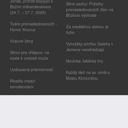
Jonáš, prorok bojujúci s
Silné sestry: Príbehy
Božím milosrdenstvom.
prenasledovaných žien na
(24.7. – 27.7. 2025)
Blízkom východe
Tváre prenasledovaných -
Za mediálnou stenou je
Huma Younus
ticho
Vzácne ženy
Vyhrážky smrťou Saleha v
Jemene neodrádzajú
Slovo pre chlapov: na
ceste k zrelosti muža
Novinka: biblické hry
Uzdravená priemernosť
Každý deň na sv. omši s
Mojou Komunitou
Rivalita medzi
súrodencami