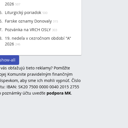
2026
507
Liturgický poriadok
500
Farske oznamy Donovaly
315
Pozvánka na VRCH OSLY
303
19. nedeľa v cezročnom období "A"
2026
246
show-all
 vás obťažujú tieto reklamy? Pomôžte
jej Komunite pravidelným finančným
íspevkom, aby sme ich mohli vypnúť. Číslo
tu: IBAN: SK20 7500 0000 0040 2015 2755
o poznámky účtu uvedťe
podpora MK
.