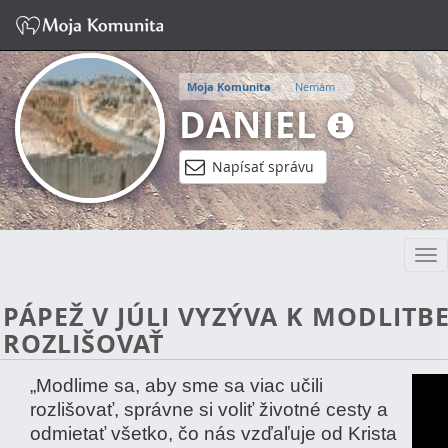
Moja Komunita
Nemám
DANIEL
Napísať správu
Tog
nav
PÁPEŽ V JÚLI VYZÝVA K MODLITB
ROZLIŠOVAŤ
„Modlime sa, aby sme sa viac učili
rozlišovať, správne si voliť životné cesty a
odmietať všetko, čo nás vzďaľuje od Krista