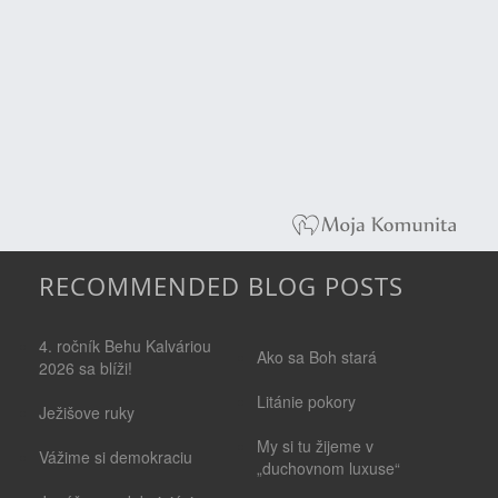
RECOMMENDED BLOG POSTS
4. ročník Behu Kalváriou
Ako sa Boh stará
2026 sa blíži!
Litánie pokory
Ježišove ruky
My si tu žijeme v
Vážime si demokraciu
„duchovnom luxuse“