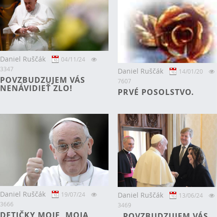
Daniel Ruščák
04/11/24
3347
Daniel Ruščák
14/01/20
POVZBUDZUJEM VÁS
7607
NENÁVIDIEŤ ZLO!
PRVÉ POSOLSTVO.
Daniel Ruščák
Daniel Ruščák
19/07/24
13/06/24
3666
3469
DETIČKY MOJE, MOJA
POVZBUDZUJEM VÁS