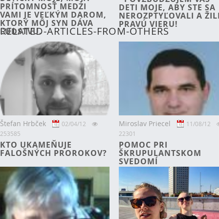
PRÍTOMNOSŤ MEDZI
DETI MOJE, ABY STE SA
VAMI JE VEĽKÝM DAROM,
NEROZPTYĽOVALI A ŽIL
KTORÝ MÔJ SYN DÁVA
PRAVÚ VIERU!
RELATED-ARTICLES-FROM-OTHERS
ĽUDSTVU.
Štefan Hrbček
Miroslav Priecel
02/04/12
11/08/12
253585
22301
KTO UKAMEŇUJE
POMOC PRI
FALOŠNÝCH PROROKOV?
ŠKRUPULANTSKOM
SVEDOMÍ