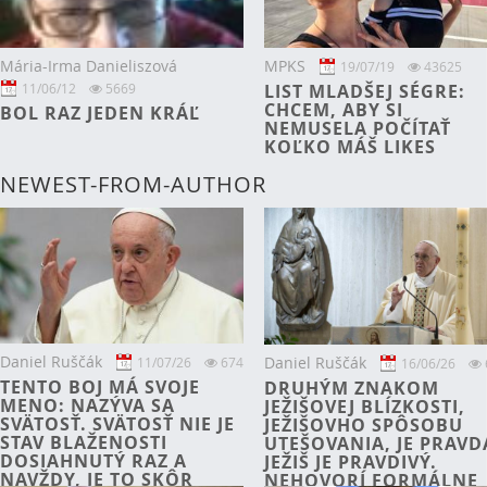
Mária-Irma Danieliszová
MPKS
19/07/19
43625
11/06/12
5669
LIST MLADŠEJ SÉGRE:
CHCEM, ABY SI
BOL RAZ JEDEN KRÁĽ
NEMUSELA POČÍTAŤ
KOĽKO MÁŠ LIKES
NEWEST-FROM-AUTHOR
Daniel Ruščák
Daniel Ruščák
11/07/26
674
16/06/26
TENTO BOJ MÁ SVOJE
DRUHÝM ZNAKOM
MENO: NAZÝVA SA
JEŽIŠOVEJ BLÍZKOSTI,
SVÄTOSŤ. SVÄTOSŤ NIE JE
JEŽIŠOVHO SPÔSOBU
STAV BLAŽENOSTI
UTEŠOVANIA, JE PRAVD
DOSIAHNUTÝ RAZ A
JEŽIŠ JE PRAVDIVÝ.
NAVŽDY, JE TO SKÔR
NEHOVORÍ FORMÁLNE