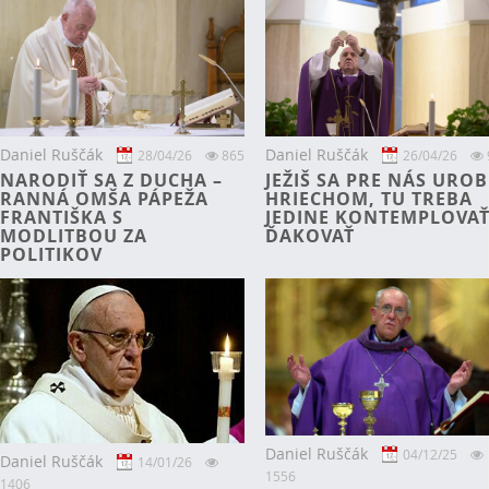
NEUSTÁLA, NEÚNAVNÁ
VECI, KTORÉ SÚ
TÚŽBA ZOSTAŤ PRIPÚTA
KLAMSTVOM... .
Daniel Ruščák
Daniel Ruščák
28/04/26
865
26/04/26
NARODIŤ SA Z DUCHA –
JEŽIŠ SA PRE NÁS UROB
RANNÁ OMŠA PÁPEŽA
HRIECHOM, TU TREBA
FRANTIŠKA S
JEDINE KONTEMPLOVAŤ
MODLITBOU ZA
ĎAKOVAŤ
POLITIKOV
Daniel Ruščák
04/12/25
Daniel Ruščák
14/01/26
1556
1406