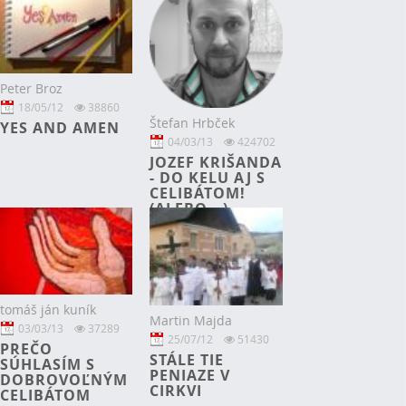
Peter Broz
18/05/12
38860
Štefan Hrbček
YES AND AMEN
04/03/13
424702
JOZEF KRIŠANDA
- DO KELU AJ S
CELIBÁTOM!
(ALEBO...)
tomáš ján kuník
Martin Majda
03/03/13
37289
25/07/12
51430
PREČO
STÁLE TIE
SÚHLASÍM S
PENIAZE V
DOBROVOĽNÝM
CIRKVI
CELIBÁTOM