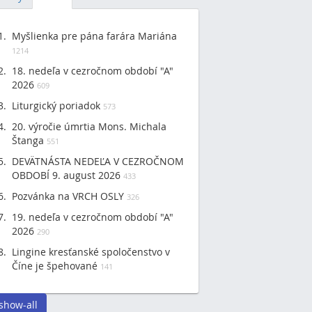
Myšlienka pre pána farára Mariána
1214
18. nedeľa v cezročnom období "A"
2026
609
Liturgický poriadok
573
20. výročie úmrtia Mons. Michala
Štanga
551
DEVÄTNÁSTA NEDEĽA V CEZROČNOM
OBDOBÍ 9. august 2026
433
Pozvánka na VRCH OSLY
326
19. nedeľa v cezročnom období "A"
2026
290
Lingine kresťanské spoločenstvo v
Číne je špehované
141
show-all