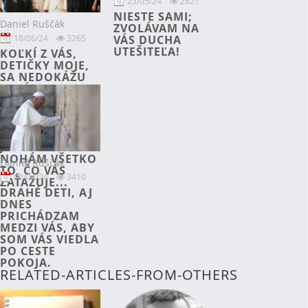
23/05/24
2821
NIESTE SAMI;
Daniel Ruščák
ZVOLÁVAM NA
18/06/24
3265
VÁS DUCHA
UTEŠITEĽA!
KOĽKÍ Z VÁS,
DETIČKY MOJE,
SA NEDOKÁŽU
TOTÁLNE
PONORIŤ DO
MODLITBY! JA
VÁS ŽIADAM
POLOŽIŤ K
JEŽIŠOVÝM
NOHÁM VŠETKO
Daniel Ruščák
TO, ČO VÁS
02/04/24
3410
ZAŤAŽUJE...
DRAHÉ DETI, AJ
DNES
PRICHÁDZAM
MEDZI VÁS, ABY
SOM VÁS VIEDLA
PO CESTE
POKOJA.
RELATED-ARTICLES-FROM-OTHERS