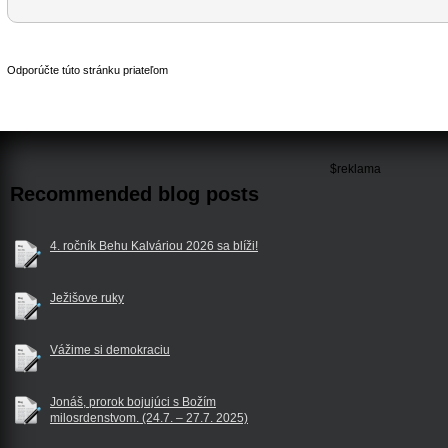
Odporúčte túto stránku priateľom
$reklama
Recommended blog posts
4. ročník Behu Kalváriou 2026 sa blíži!
Ježišove ruky
Vážime si demokraciu
Jonáš, prorok bojujúci s Božím
milosrdenstvom. (24.7. – 27.7. 2025)