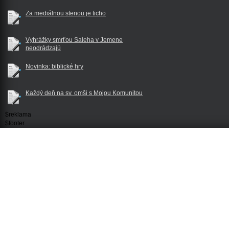
Za mediálnou stenou je ticho
Vyhrážky smrťou Saleha v Jemene
neodrádzajú
Novinka: biblické hry
Každý deň na sv. omši s Mojou Komunitou
$reklama
$footer