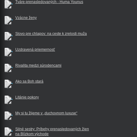
Tváre prenasledovaných - Huma Younus
Vzácne ženy
Slovo pre chlapov: na ceste k zrelosti muža
Uzdravená priemernosť
Rivalita medzi súrodencami
Ako sa Boh stará
Litánie pokory
My si tu žijeme v „duchovnom luxuse“
Silné sestry: Príbehy prenasledovaných žien
na Blízkom východe