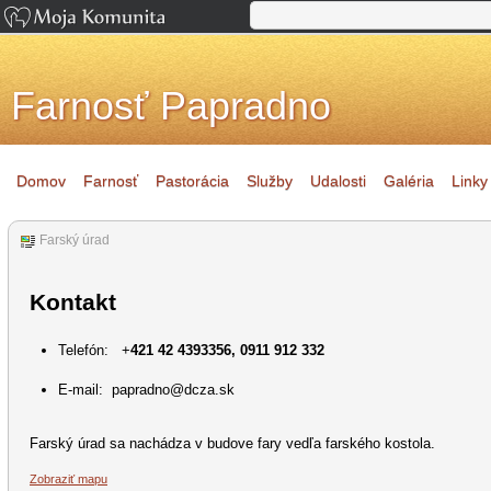
Farnosť Papradno
Domov
Farnosť
Pastorácia
Služby
Udalosti
Galéria
Linky
Farský úrad
Kontakt
Telefón: +
421 42 4393356, 0911 912 332
E-mail: papradno@dcza.sk
Farský úrad sa nachádza v budove fary vedľa farského kostola.
Zobraziť mapu