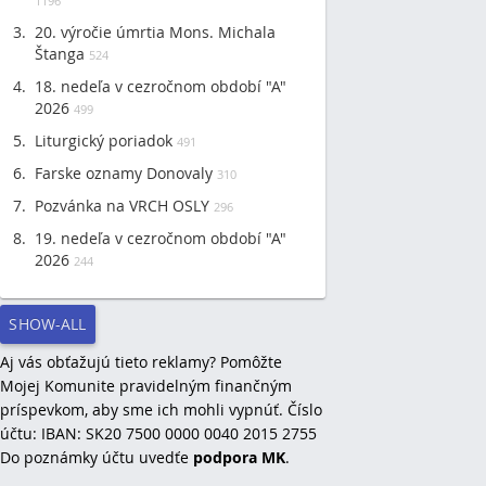
1196
20. výročie úmrtia Mons. Michala
Štanga
524
18. nedeľa v cezročnom období "A"
2026
499
Liturgický poriadok
491
Farske oznamy Donovaly
310
Pozvánka na VRCH OSLY
296
19. nedeľa v cezročnom období "A"
2026
244
SHOW-ALL
Aj vás obťažujú tieto reklamy? Pomôžte
Mojej Komunite pravidelným finančným
príspevkom, aby sme ich mohli vypnúť. Číslo
účtu: IBAN: SK20 7500 0000 0040 2015 2755
Do poznámky účtu uvedťe
podpora MK
.