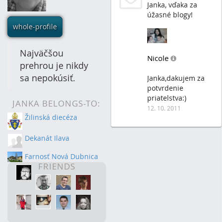
Janka, vďaka za
úžasné blogy!
whole-profile
Najväčšou
Nicole
prehrou je nikdy
sa nepokúsiť.
Janka,dakujem za
potvrdenie
priatelstva:)
JANKA BELONGS-TO:
12. 10. 2011
Žilinská diecéza
Dekanát Ilava
Farnosť Nová Dubnica
FRIENDS