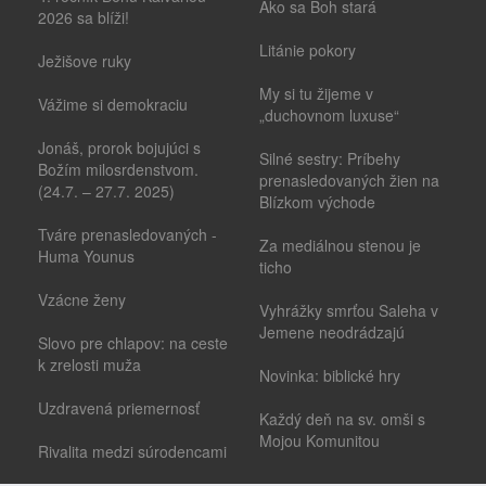
Ako sa Boh stará
2026 sa blíži!
Litánie pokory
Ježišove ruky
My si tu žijeme v
Vážime si demokraciu
„duchovnom luxuse“
Jonáš, prorok bojujúci s
Silné sestry: Príbehy
Božím milosrdenstvom.
prenasledovaných žien na
(24.7. – 27.7. 2025)
Blízkom východe
Tváre prenasledovaných -
Za mediálnou stenou je
Huma Younus
ticho
Vzácne ženy
Vyhrážky smrťou Saleha v
Jemene neodrádzajú
Slovo pre chlapov: na ceste
k zrelosti muža
Novinka: biblické hry
Uzdravená priemernosť
Každý deň na sv. omši s
Mojou Komunitou
Rivalita medzi súrodencami