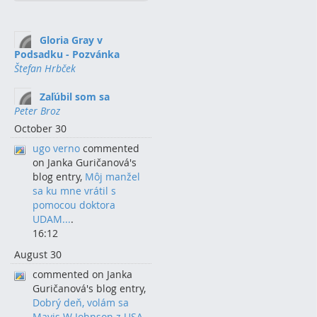
Gloria Gray v
Podsadku - Pozvánka
Štefan Hrbček
Zaľúbil som sa
Peter Broz
October 30
ugo verno
commented
on Janka Guričanová's
blog entry,
Môj manžel
sa ku mne vrátil s
pomocou doktora
UDAM...
.
16:12
August 30
commented on Janka
Guričanová's blog entry,
Dobrý deň, volám sa
Mavis W Johnson z USA.