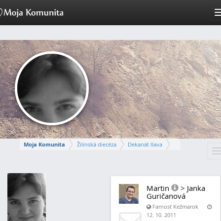
Moja Komunita
Žilinská diecéza
Dekanát Ilava
T
Farnosť Nová Dubnica
n
JANKA
Martin
>
Janka
Guričanová
Napísať správu
Farnosť Kežmarok
12. 10. 2011