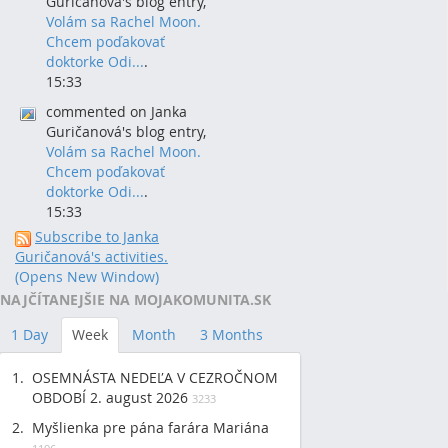
Guričanová's blog entry,
Volám sa Rachel Moon.
Chcem poďakovať
doktorke Odi...
.
15:33
commented on Janka
Guričanová's blog entry,
Volám sa Rachel Moon.
Chcem poďakovať
doktorke Odi...
.
15:33
Subscribe to Janka
Guričanová's activities.
(Opens New Window)
NAJČÍTANEJŠIE NA MOJAKOMUNITA.SK
1 Day
Week
Month
3 Months
OSEMNÁSTA NEDEĽA V CEZROČNOM
OBDOBÍ 2. august 2026
3233
Myšlienka pre pána farára Mariána