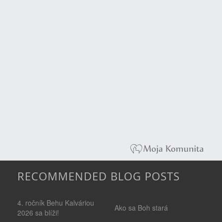
RECOMMENDED BLOG POSTS
4. ročník Behu Kalváriou
Ako sa Boh stará
2026 sa blíži!