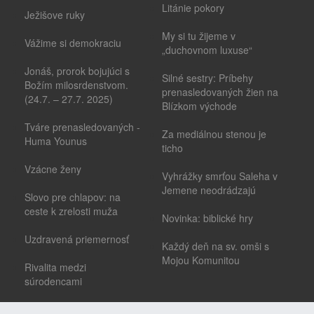
Litánie pokory
Ježišove ruky
My si tu žijeme v
Vážime si demokraciu
„duchovnom luxuse“
Jonáš, prorok bojujúci s
Silné sestry: Príbehy
Božím milosrdenstvom.
prenasledovaných žien na
(24.7. – 27.7. 2025)
Blízkom východe
Tváre prenasledovaných -
Za mediálnou stenou je
Huma Younus
ticho
Vzácne ženy
Vyhrážky smrťou Saleha v
Jemene neodrádzajú
Slovo pre chlapov: na
ceste k zrelosti muža
Novinka: biblické hry
Uzdravená priemernosť
Každý deň na sv. omši s
Mojou Komunitou
Rivalita medzi
súrodencami