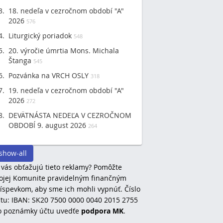
18. nedeľa v cezročnom období "A"
2026
576
Liturgický poriadok
548
20. výročie úmrtia Mons. Michala
Štanga
545
Pozvánka na VRCH OSLY
318
19. nedeľa v cezročnom období "A"
2026
272
DEVÄTNÁSTA NEDEĽA V CEZROČNOM
OBDOBÍ 9. august 2026
264
show-all
 vás obťažujú tieto reklamy? Pomôžte
jej Komunite pravidelným finančným
íspevkom, aby sme ich mohli vypnúť. Číslo
tu: IBAN: SK20 7500 0000 0040 2015 2755
o poznámky účtu uvedťe
podpora MK
.