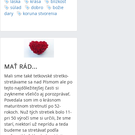
láska
krása
blízkosť
súlad
dobro
božie
dary
koruna stvorenia
MAŤ RÁD...
Mali sme také tetkovské stretko-
stretávame sa nad Písmom ale po
tejto najdôležitejšej časti si
zvykneme všeličo aj porozprávať.
Povedala som im o krásnom
maturitnom stretnutí po 52-
rokoch. Nuž tých stretiek bolo 11-
pri 50 výročí sme si určili, že sme
starí, niektorí už neprídu a teda
budeme sa stretávať podľa