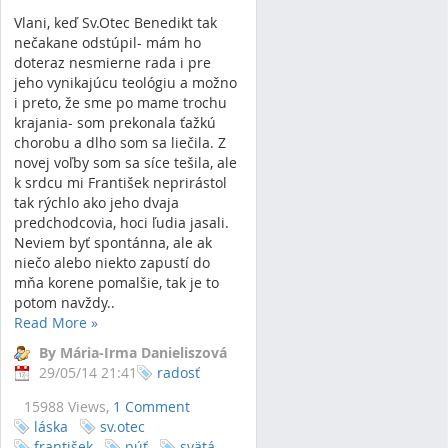
Vlani, keď Sv.Otec Benedikt tak
nečakane odstúpil- mám ho
doteraz nesmierne rada i pre
jeho vynikajúcu teológiu a možno
i preto, že sme po mame trochu
krajania- som prekonala ťažkú
chorobu a dlho som sa liečila. Z
novej voľby som sa síce tešila, ale
k srdcu mi František neprirástol
tak rýchlo ako jeho dvaja
predchodcovia, hoci ľudia jasali.
Neviem byť spontánna, ale ak
niečo alebo niekto zapustí do
mňa korene pomalšie, tak je to
potom navždy..
Read More
»
By Mária-Irma Danieliszová
29/05/14 21:41
radosť
15988 Views,
1 Comment
láska
sv.otec
františek
púť
svätá