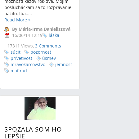
možností každý rok-dva. Mojim
poslucháčkam sa to rozprávanie
páčilo. Iba.....
Read More
»
By Mária-Irma Danieliszová
16/06/14 12:19
láska
17311 Views,
3 Comments
súcit
pozornosť
prívetivosť
úsmev
mravokárcovstvo
jemnosť
mať rád
SPOZALA SOM HO
LEPŠIE