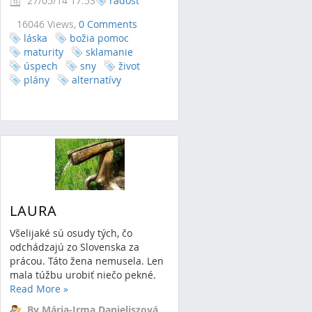
27/05/14 17:53
radosť
16046 Views,
0 Comments
láska
božia pomoc
maturity
sklamanie
úspech
sny
život
plány
alternatívy
LAURA
Všelijaké sú osudy tých, čo
odchádzajú zo Slovenska za
prácou. Táto žena nemusela. Len
mala túžbu urobiť niečo pekné.
Read More
»
By Mária-Irma Danieliszová