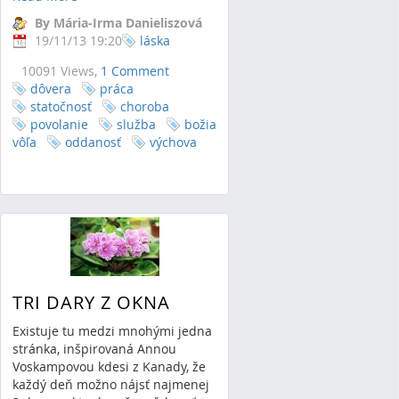
By Mária-Irma Danieliszová
19/11/13 19:20
láska
10091 Views,
1 Comment
dôvera
práca
statočnosť
choroba
povolanie
služba
božia
vôľa
oddanosť
výchova
TRI DARY Z OKNA
Existuje tu medzi mnohými jedna
stránka, inšpirovaná Annou
Voskampovou kdesi z Kanady, že
každý deň možno nájsť najmenej