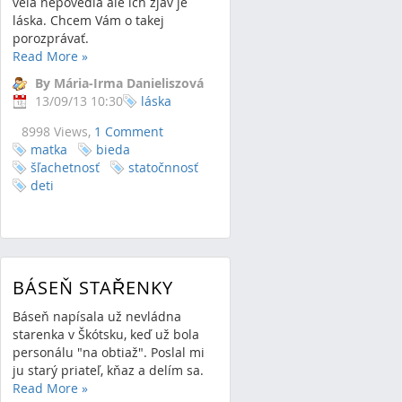
veľa nepovedia ale ich zjav je
láska. Chcem Vám o takej
porozprávať.
Read More
»
By Mária-Irma Danieliszová
13/09/13 10:30
láska
8998 Views,
1 Comment
matka
bieda
šľachetnosť
statočnnosť
deti
BÁSEŇ STAŘENKY
Báseň napísala už nevládna
starenka v Škótsku, keď už bola
personálu "na obtiaž". Poslal mi
ju starý priateľ, kňaz a delím sa.
Read More
»