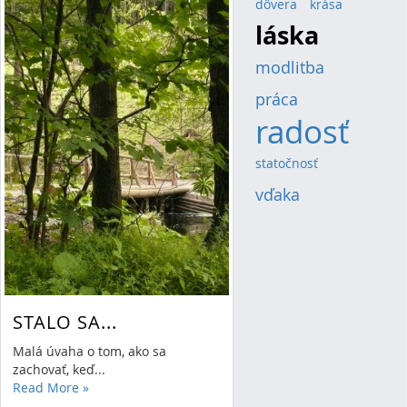
dôvera
(4)
krása
(4)
láska
(13)
modlitba
(8)
práca
(5)
radosť
(20)
statočnosť
(4)
vďaka
(6)
STALO SA...
Malá úvaha o tom, ako sa
zachovať, keď...
Read More
»