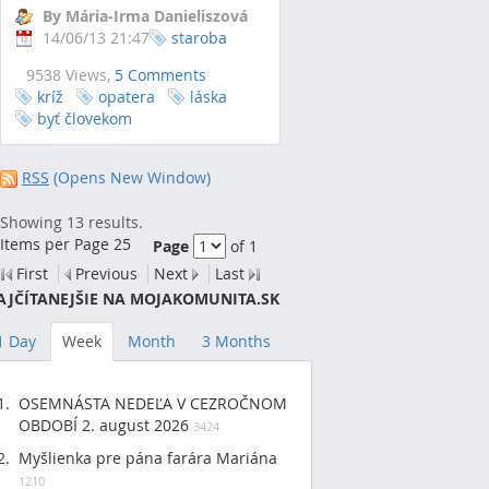
By Mária-Irma Danieliszová
14/06/13 21:47
staroba
9538 Views,
5 Comments
kríž
opatera
láska
byť človekom
RSS
(Opens New Window)
Showing 13 results.
Items per Page 25
Page
of 1
First
Previous
Next
Last
AJČÍTANEJŠIE NA MOJAKOMUNITA.SK
1 Day
Week
Month
3 Months
OSEMNÁSTA NEDEĽA V CEZROČNOM
OBDOBÍ 2. august 2026
3424
Myšlienka pre pána farára Mariána
1210