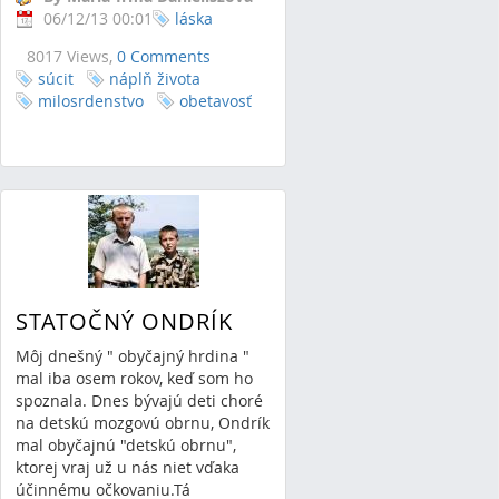
06/12/13 00:01
láska
8017 Views,
0 Comments
súcit
náplň života
milosrdenstvo
obetavosť
STATOČNÝ ONDRÍK
Môj dnešný " obyčajný hrdina "
mal iba osem rokov, keď som ho
spoznala. Dnes bývajú deti choré
na detskú mozgovú obrnu, Ondrík
mal obyčajnú "detskú obrnu",
ktorej vraj už u nás niet vďaka
účinnému očkovaniu.Tá