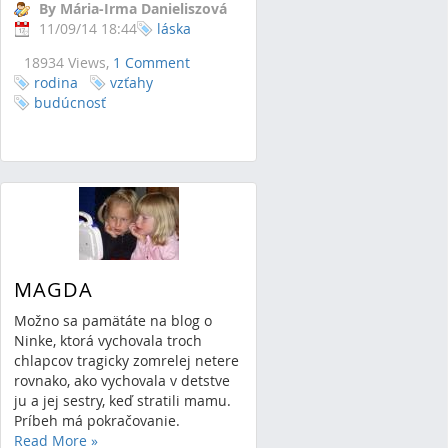
By Mária-Irma Danieliszová
11/09/14 18:44
láska
18934 Views,
1 Comment
rodina
vzťahy
budúcnosť
MAGDA
Možno sa pamätáte na blog o
Ninke, ktorá vychovala troch
chlapcov tragicky zomrelej netere
rovnako, ako vychovala v detstve
ju a jej sestry, keď stratili mamu.
Príbeh má pokračovanie.
Read More
»