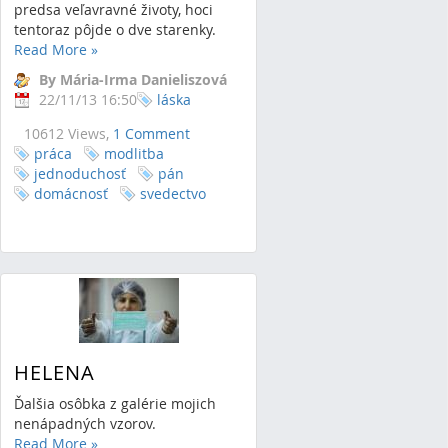
predsa veľavravné životy, hoci
tentoraz pôjde o dve starenky.
Read More
»
By Mária-Irma Danieliszová
22/11/13 16:50
láska
10612 Views,
1 Comment
práca
modlitba
jednoduchosť
pán
domácnosť
svedectvo
HELENA
Ďalšia osôbka z galérie mojich
nenápadných vzorov.
Read More
»