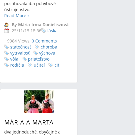
postihovala iba pohybové
ústrojenstvo.
Read More
»
By Mária-Irma Danieliszová
25/11/13 18:56
láska
9984 Views,
0 Comments
statočnosť
choroba
vytrvalosť
výchova
vôľa
priateľstvo
rodičia
učiteľ
cit
MÁRIA A MARTA
dva jednoduché, obyčajné a