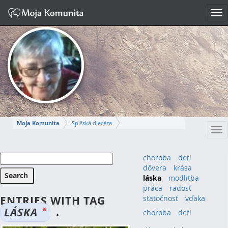
Tog
nav
Moja Komunita
Spišská diecéza
Tog
Spišskopodhradský dekanát
farnosť Spišská Kapitula
nav
MÁRIA-IRMA
choroba
deti
dôvera
krása
Napísať správu
láska
modlitba
práca
radosť
ENTRIES WITH TAG
statočnosť
vďaka
LÁSKA
.
choroba
(4)
deti
(4)