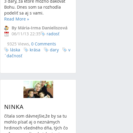
3 dary, za ktoré možno ďakovať
Bohu. Dnes som sa rozhodla
podeliť sa aj s vami.
Read More
»
By Mária-Irma Danieliszová
06/11/13 22:35
radosť
9325 Views,
0 Comments
láska
krása
dary
v
´dačnosť
NINKA
čítala som dávnejšie,že by sa tu
mohlo písať aj o neznámych
hrdinoch všedného dňa, tých čo