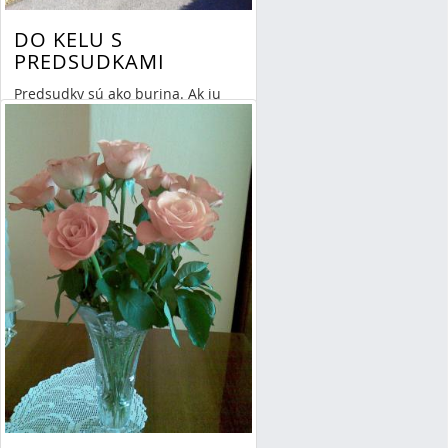
DO KELU S
PREDSUDKAMI
Predsudky sú ako burina. Ak ju
nevyplejeme, zakryje nám pohľad
na krásne kvety.
Read More
»
By Mária-Irma Danieliszová
22/08/15 18:47
3 Comments
radosť
stretnutie
obnova
sústredenie
cesta
oddych
spočívanie v božej
prítomnosti
uševné a
duchovné zdravie
veľký dar