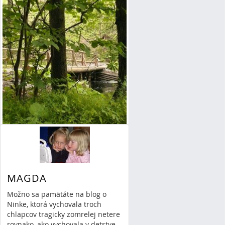
STALO SA...
Malá úvaha o tom, ako sa
zachovať, keď...
MAGDA
Read More
»
By Mária-Irma Danieliszová
Možno sa pamätáte na blog o
11/09/14 18:44
1 Comment
Ninke, ktorá vychovala troch
láska
chlapcov tragicky zomrelej netere
rodina
vzťahy
rovnako, ako vychovala v detstve