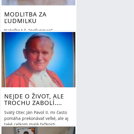
MODLITBA ZA
ĽUDMILKU
Nakoľko t.č. "nefunguje"
modlitebná stránka , dovoľujem si
zaradiť nasledovnú prosbu do
môjho blogu.
Read More
»
By Mária-Irma Danieliszová
04/12/14 18:26
2 Comments
hrdinstvo
všedného dňa
NEJDE O ŽIVOT, ALE
TROCHU ZABOLÍ....
Svätý Otec Ján Pavol II. mi často
pomáha prekonávať veľké, ale aj
také celkom malé ťažkosti....
Read More
»