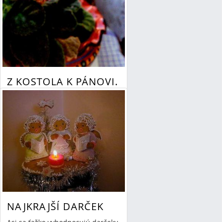
rodičia
sviatky
osamelosť
príkaz či
potreba
Z KOSTOLA K PÁNOVI.
Rada píšem na svojich stránkach
o obyčajných ľuďoch, ktorí
prostými skutkami lásky oslavujú
Pána.
Read More
»
By Mária-Irma Danieliszová
02/01/16 13:09
1 Comment
večnosť
jednoduchosť
odchod
vernosť
pán odmieńa
NAJKRAJŠÍ DARČEK