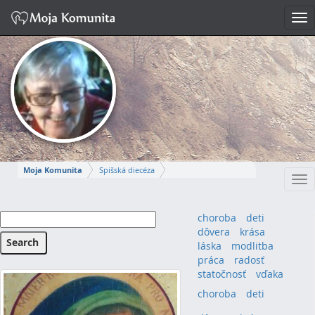
Tog
nav
Moja Komunita
Spišská diecéza
Tog
Spišskopodhradský dekanát
farnosť Spišská Kapitula
nav
MÁRIA-IRMA
choroba
deti
dôvera
krása
Napísať správu
láska
modlitba
práca
radosť
statočnosť
vďaka
choroba
(4)
deti
(4)