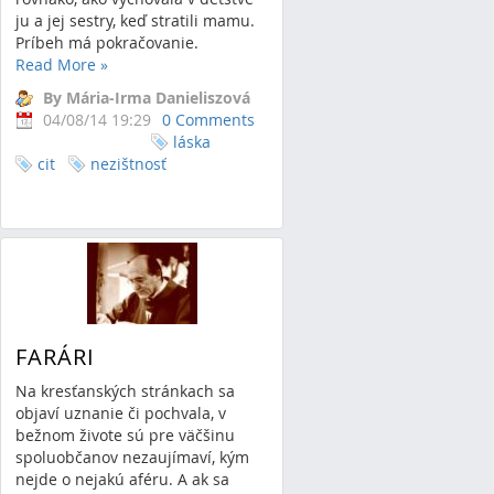
budúcnosť
ju a jej sestry, keď stratili mamu.
Príbeh má pokračovanie.
Read More
»
By Mária-Irma Danieliszová
04/08/14 19:29
0 Comments
láska
cit
nezištnosť
FARÁRI
Na kresťanských stránkach sa
objaví uznanie či pochvala, v
bežnom živote sú pre väčšinu
spoluobčanov nezaujímaví, kým
nejde o nejakú aféru. A ak sa