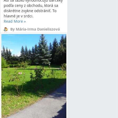
Asi sa ťažko vyhodnocujú darčeky
podľa ceny z obchodu, ktorá sa
diskrétne zvykne odstrániť. To
hlavné je v srdci.
Read More
»
By Mária-Irma Danieliszová
31/12/15 15:03
2 Comments
radosť
srdce
darčeky
piesne
vianoce