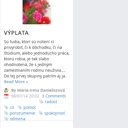
VÝPLATA
Sú ľudia, ktorí sú nútení si
privyrobiť, či k dôchodku, či na
štúdium, alebo jednoducho práca,
ktorú robia, je tak slabo
ohodnotená, že s jedným
zamestnaním rodinu neuživia....
Do tej prvej skupiny patrím aj ja.
Read More
»
By Mária-Irma Danieliszová
08/07/14 20:02
3 Comments
radosť
cit
pomoc
porozumenie
spokojnosť
odmena