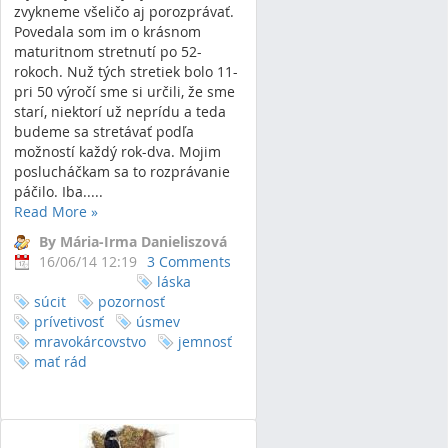
zvykneme všeličo aj porozprávať.
Povedala som im o krásnom
maturitnom stretnutí po 52-
rokoch. Nuž tých stretiek bolo 11-
pri 50 výročí sme si určili, že sme
starí, niektorí už neprídu a teda
budeme sa stretávať podľa
možností každý rok-dva. Mojim
poslucháčkam sa to rozprávanie
páčilo. Iba.....
Read More
»
By Mária-Irma Danieliszová
16/06/14 12:19
3 Comments
láska
súcit
pozornosť
prívetivosť
úsmev
mravokárcovstvo
jemnosť
mať rád