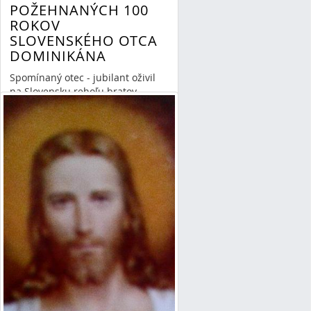
POŽEHNANÝCH 100
ROKOV
SLOVENSKÉHO OTCA
DOMINIKÁNA
Spomínaný otec - jubilant oživil
na Slovensku rehoľu bratov
kazateľov, za čo mu patrí úprimná
vďaka a veľká úcta a Pánovi vďaka
ze to, že mu dal toľko rokov života
napriek väzeniu a iným útrapám .
Read More
»
By Mária-Irma Danieliszová
17/01/15 19:18
0 Comments
jubileum