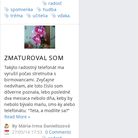
radosť
spomienka
hudba
tréma
učitelia
vďaka.
ZMATUROVAL SOM
Takýto radostný telefonát ma
vyrušil počas stretnutia s
birmovancami. Zvyčajne
nedvíham, ale toto číslo som
dôverne poznala, lebo posledné
dva mesiaca nebolo dňa, keby by
nebolo bývalo mailu, sms-ky alebo
telefonátu: "Teta, a modlíte sa?"
Read More
»
By Mária-Irma Danieliszová
27/05/14 17:53
0 Comments