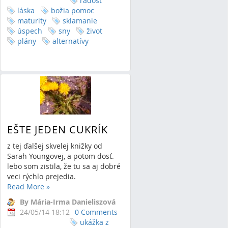
radosť
láska
božia pomoc
maturity
sklamanie
úspech
sny
život
plány
alternatívy
EŠTE JEDEN CUKRÍK
z tej ďalšej skvelej knižky od
Sarah Youngovej, a potom dosť.
lebo som zistila, že tu sa aj dobré
veci rýchlo prejedia.
Read More
»
By Mária-Irma Danieliszová
24/05/14 18:12
0 Comments
ukážka z