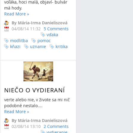
voľáka, hoci malá, objaví- bulvár
má hody.
Read More
»
By Mária-Irma Danieliszová
04/08/14 11:32
5 Comments
vďaka
modlitba
pomoc
kňazi
uznanie
kritika
NIEČO O VYDIERANÍ
verte alebo nie, v živote sa mi nič
podobné nestalo....
Read More
»
By Mária-Irma Danieliszová
02/08/14 13:10
2 Comments
vydieranie