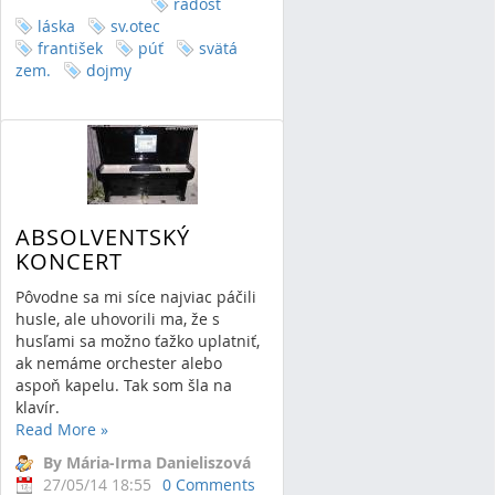
radosť
láska
sv.otec
františek
púť
svätá
zem.
dojmy
ABSOLVENTSKÝ
KONCERT
Pôvodne sa mi síce najviac páčili
husle, ale uhovorili ma, že s
husľami sa možno ťažko uplatniť,
ak nemáme orchester alebo
aspoň kapelu. Tak som šla na
klavír.
Read More
»
By Mária-Irma Danieliszová
27/05/14 18:55
0 Comments