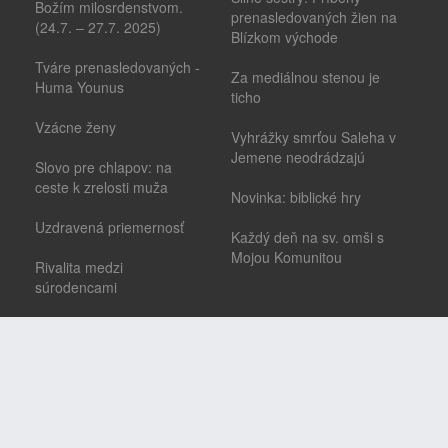
Božím milosrdenstvom.
prenasledovaných žien na
(24.7. – 27.7. 2025)
Blízkom východe
Tváre prenasledovaných -
Za mediálnou stenou je
Huma Younus
ticho
Vzácne ženy
Vyhrážky smrťou Saleha v
Jemene neodrádzajú
Slovo pre chlapov: na
ceste k zrelosti muža
Novinka: biblické hry
Uzdravená priemernosť
Každý deň na sv. omši s
Mojou Komunitou
Rivalita medzi
súrodencami