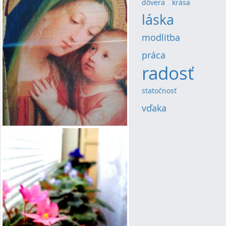
dôvera
(4)
krása
(4)
láska
(13)
modlitba
(8)
práca
(5)
radosť
(20)
statočnosť
(4)
vďaka
(6)
DÁ SA TO VÔBEC?
Je to k neuvereniu, ale nie
ojedinelé. A preto píšem.
Read More
»
By Mária-Irma Danieliszová
04/01/16 13:19
3 Comments
deti