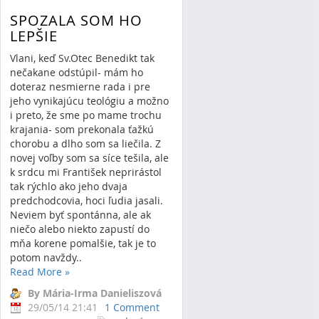
SPOZALA SOM HO
LEPŠIE
Vlani, keď Sv.Otec Benedikt tak
nečakane odstúpil- mám ho
doteraz nesmierne rada i pre
jeho vynikajúcu teológiu a možno
i preto, že sme po mame trochu
krajania- som prekonala ťažkú
chorobu a dlho som sa liečila. Z
novej voľby som sa síce tešila, ale
k srdcu mi František neprirástol
tak rýchlo ako jeho dvaja
predchodcovia, hoci ľudia jasali.
Neviem byť spontánna, ale ak
niečo alebo niekto zapustí do
mňa korene pomalšie, tak je to
potom navždy..
Read More
»
By Mária-Irma Danieliszová
29/05/14 21:41
1 Comment