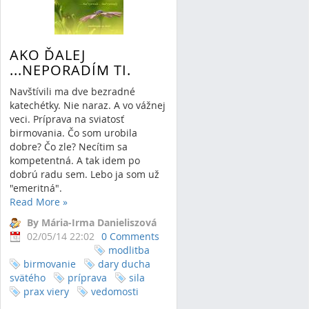
AKO ĎALEJ
...NEPORADÍM TI.
Navštívili ma dve bezradné
katechétky. Nie naraz. A vo vážnej
veci. Príprava na sviatosť
birmovania. Čo som urobila
dobre? Čo zle? Necítim sa
kompetentná. A tak idem po
dobrú radu sem. Lebo ja som už
"emeritná".
Read More
»
By Mária-Irma Danieliszová
02/05/14 22:02
0 Comments
modlitba
birmovanie
dary ducha
svätého
príprava
sila
prax viery
vedomosti