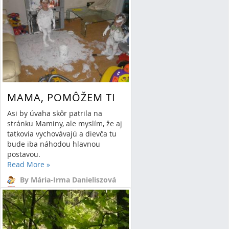
By Mária-Irma Danieliszová
22/10/14 21:03
0 Comments
MAMA, POMÔŽEM TI
Asi by úvaha skôr patrila na
stránku Maminy, ale myslím, že aj
tatkovia vychovávajú a dievča tu
bude iba náhodou hlavnou
postavou.
Read More
»
By Mária-Irma Danieliszová
02/10/14 22:34
1 Comment
radosť
práca
deti
pomoc
poriadok
súcit.