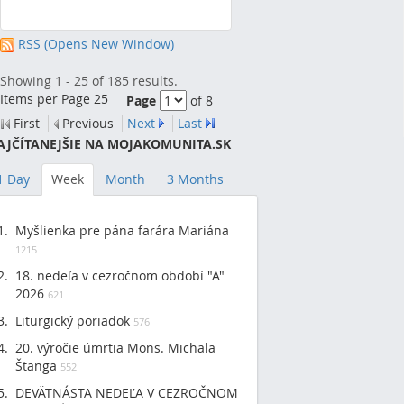
RSS
(Opens New Window)
Showing 1 - 25 of 185 results.
Items per Page 25
Page
of 8
First
Previous
Next
Last
AJČÍTANEJŠIE NA MOJAKOMUNITA.SK
1 Day
Week
Month
3 Months
Myšlienka pre pána farára Mariána
1215
18. nedeľa v cezročnom období "A"
2026
621
Liturgický poriadok
576
20. výročie úmrtia Mons. Michala
Štanga
552
DEVÄTNÁSTA NEDEĽA V CEZROČNOM