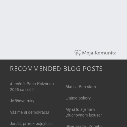
RECOMMENDED BLOG POSTS
4. ročník Behu Kalváriou
Ako sa Boh stará
2026 sa blíži!
Litánie pokory
Ježišove ruky
My si tu žijeme v
Vážime si demokraciu
„duchovnom luxuse“
Jonáš, prorok bojujúci s
Silné sestry: Príbehy