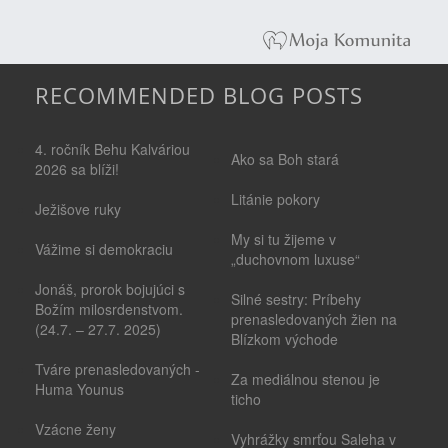
RECOMMENDED BLOG POSTS
4. ročník Behu Kalváriou
Ako sa Boh stará
2026 sa blíži!
Litánie pokory
Ježišove ruky
My si tu žijeme v
Vážime si demokraciu
„duchovnom luxuse“
Jonáš, prorok bojujúci s
Silné sestry: Príbehy
Božím milosrdenstvom.
prenasledovaných žien na
(24.7. – 27.7. 2025)
Blízkom východe
Tváre prenasledovaných -
Za mediálnou stenou je
Huma Younus
ticho
Vzácne ženy
Vyhrážky smrťou Saleha v