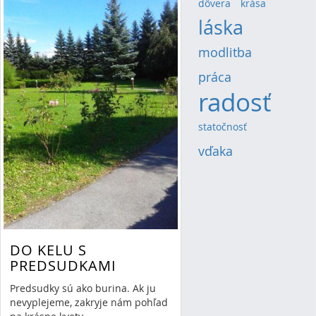
dôvera
(4)
krása
(4)
láska
(13)
modlitba
(8)
práca
(5)
radosť
(20)
statočnosť
(4)
vďaka
(6)
DO KELU S
PREDSUDKAMI
Predsudky sú ako burina. Ak ju
nevyplejeme, zakryje nám pohľad
RSS
(Opens New Window)