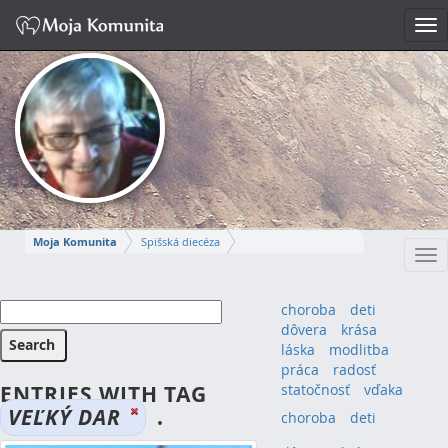
Tog
nav
Moja Komunita
Spišská diecéza
Tog
Spišskopodhradský dekanát
farnosť Spišská Kapitula
nav
MÁRIA-IRMA
choroba
deti
dôvera
krása
Napísať správu
láska
modlitba
práca
radosť
ENTRIES WITH TAG
statočnosť
vďaka
VEĽKÝ DAR
.
choroba
(4)
deti
(4)