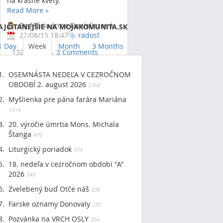
na krásne kvety.
Read More
»
Showing 1 result.
By Mária-Irma Danieliszová
AJČÍTANEJŠIE NA MOJAKOMUNITA.SK
22/08/15 18:47
radosť
1 Day
Week
Month
3 Months
13249 Views,
3 Comments
stretnutie
obnova
sústredenie
cesta
OSEMNÁSTA NEDEĽA V CEZROČNOM
oddych
spočívanie v božej
OBDOBÍ 2. august 2026
2368
prítomnosti
uševné a
Myšlienka pre pána farára Mariána
duchovné zdravie
veľký dar
1114
20. výročie úmrtia Mons. Michala
Štanga
470
Liturgický poriadok
374
18. nedeľa v cezročnom období "A"
2026
349
Zvelebený buď Otče náš
338
Farske oznamy Donovaly
230
Pozvánka na VRCH OSLY
204