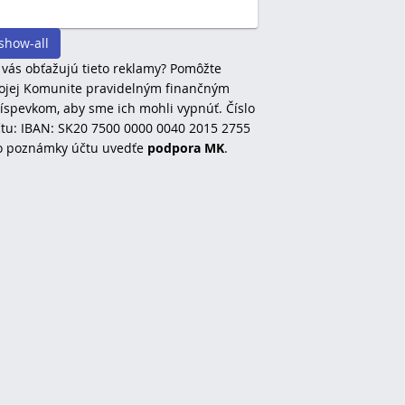
show-all
 vás obťažujú tieto reklamy? Pomôžte
jej Komunite pravidelným finančným
íspevkom, aby sme ich mohli vypnúť. Číslo
tu: IBAN: SK20 7500 0000 0040 2015 2755
o poznámky účtu uvedťe
podpora MK
.