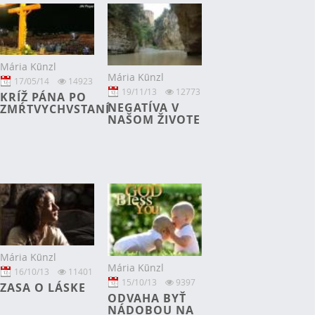
Mária Künzl
Mária Künzl
17/05/14
14923
19/11/13
12773
KRÍŽ PÁNA PO
NEGATÍVA V
ZMŔTVYCHVSTANÍ
NAŠOM ŽIVOTE
Mária Künzl
Mária Künzl
16/10/13
11401
15/10/13
9397
ZASA O LÁSKE
ODVAHA BYŤ
NÁDOBOU NA