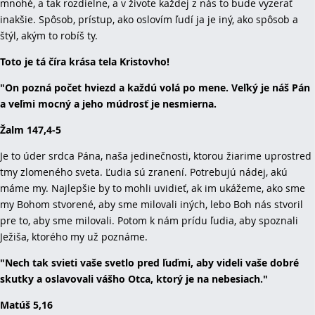
mnohé, a tak rozdielne, a v živote každej z nás to bude vyzerať
inakšie. Spôsob, prístup, ako oslovím ľudí ja je iný, ako spôsob a
štýl, akým to robíš ty.
Toto je tá číra krása tela Kristovho!
"On pozná počet hviezd a každú volá po mene. Veľký je náš Pán
a veľmi mocný a jeho múdrosť je nesmierna.
Žalm 147,4-5
Je to úder srdca Pána, naša jedinečnosti, ktorou žiarime uprostred
tmy zlomeného sveta. Ľudia sú zranení. Potrebujú nádej, akú
máme my. Najlepšie by to mohli uvidieť, ak im ukážeme, ako sme
my Bohom stvorené, aby sme milovali iných, lebo Boh nás stvoril
pre to, aby sme milovali. Potom k nám prídu ľudia, aby spoznali
Ježiša, ktorého my už poznáme.
"Nech tak svieti vaše svetlo pred ľuďmi, aby videli vaše dobré
skutky a oslavovali vášho Otca, ktorý je na nebesiach."
Matúš 5,16