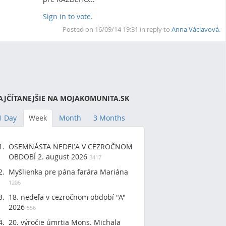
Sign in to vote.
To
Posted on 16/09/14 19:31 in reply to
Anna Václavová
.
AJČÍTANEJŠIE NA MOJAKOMUNITA.SK
1 Day
Week
Month
3 Months
OSEMNÁSTA NEDEĽA V CEZROČNOM
OBDOBÍ 2. august 2026
3417
Myšlienka pre pána farára Mariána
1206
18. nedeľa v cezročnom období "A"
2026
556
20. výročie úmrtia Mons. Michala