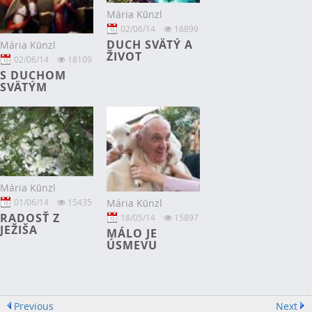
Mária Künzl
02/06/14
16899
DUCH SVÄTÝ A
Mária Künzl
ŽIVOT
02/06/14
18109
S DUCHOM
SVÄTÝM
Mária Künzl
Mária Künzl
01/06/14
15435
RADOSŤ Z
18/05/14
15897
JEŽIŠA
MÁLO JE
ÚSMEVU
Previous
Next