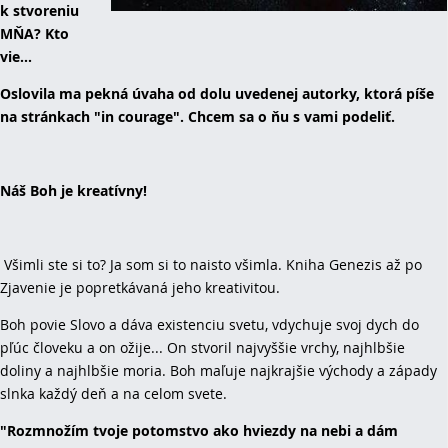
k stvoreniu
MŇA? Kto
vie...
Oslovila ma pekná úvaha od dolu uvedenej autorky, ktorá píše
na stránkach "in courage". Chcem sa o ňu s vami podeliť.
Náš Boh je kreatívny!
Všimli ste si to? Ja som si to naisto všimla. Kniha Genezis až po
Zjavenie je popretkávaná jeho kreativitou.
Boh povie Slovo a dáva existenciu svetu, vdychuje svoj dych do
pľúc človeku a on ožije... On stvoril najvyššie vrchy, najhlbšie
doliny a najhlbšie moria. Boh maľuje najkrajšie východy a západy
slnka každý deň a na celom svete.
"Rozmnožím tvoje potomstvo ako hviezdy na nebi a dám