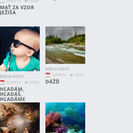
20/03/19
18285
MAŤ ZA VZOR
JEŽIŠA
Mária Künzl
16/09/14
16795
Mária Künzl
DÁŽĎ
22/09/14
16903
HĽADÁM,
HĽADÁŠ,
HĽADÁME