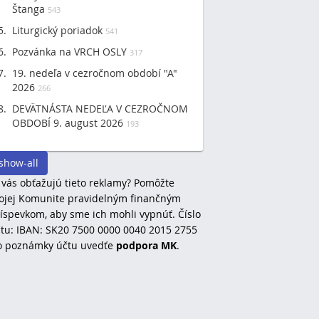
Štanga
543
Liturgický poriadok
541
Pozvánka na VRCH OSLY
317
19. nedeľa v cezročnom období "A"
2026
266
DEVÄTNÁSTA NEDEĽA V CEZROČNOM
OBDOBÍ 9. august 2026
193
show-all
 vás obťažujú tieto reklamy? Pomôžte
jej Komunite pravidelným finančným
íspevkom, aby sme ich mohli vypnúť. Číslo
tu: IBAN: SK20 7500 0000 0040 2015 2755
o poznámky účtu uvedťe
podpora MK
.