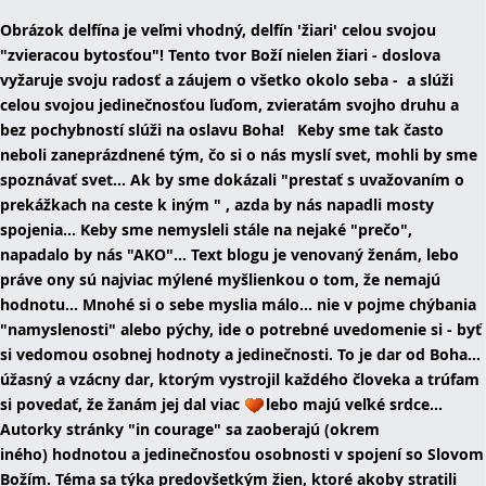
Obrázok delfína je veľmi vhodný, delfín 'žiari' celou svojou
"zvieracou bytosťou"! Tento tvor Boží nielen žiari - doslova
vyžaruje svoju radosť a záujem o všetko okolo seba - a slúži
celou svojou jedinečnosťou ľuďom, zvieratám svojho druhu a
bez pochybností slúži na oslavu Boha! Keby sme tak často
neboli zaneprázdnené tým, čo si o nás myslí svet, mohli by sme
spoznávať svet... Ak by sme dokázali "prestať s uvažovaním o
prekážkach na ceste k iným " , azda by nás napadli mosty
spojenia... Keby sme nemysleli stále na nejaké "prečo",
napadalo by nás "AKO"... Text blogu je venovaný ženám, lebo
práve ony sú najviac mýlené myšlienkou o tom, že nemajú
hodnotu... Mnohé si o sebe myslia málo... nie v pojme chýbania
"namyslenosti" alebo pýchy, ide o potrebné uvedomenie si - byť
si vedomou osobnej hodnoty a jedinečnosti. To je dar od Boha...
úžasný a vzácny dar, ktorým vystrojil každého človeka a trúfam
si povedať, že žanám jej dal viac
lebo majú veľké srdce...
Autorky stránky "in courage" sa zaoberajú (okrem
iného) hodnotou a jedinečnosťou osobnosti v spojení so Slovom
Božím. Téma sa týka predovšetkým žien, ktoré akoby stratili