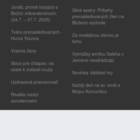
Jonáš, prorok bojujúci s
Silné sestry: Príbehy
Božím milosrdenstvom.
prenasledovaných žien na
(24.7. – 27.7. 2025)
Blízkom východe
Tváre prenasledovaných -
Za mediálnou stenou je
Huma Younus
ticho
Vzácne ženy
Vyhrážky smrťou Saleha v
Jemene neodrádzajú
Slovo pre chlapov: na
ceste k zrelosti muža
Novinka: biblické hry
Uzdravená priemernosť
Každý deň na sv. omši s
Mojou Komunitou
Rivalita medzi
súrodencami