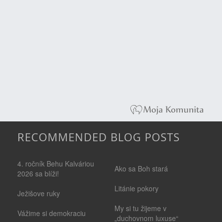
RECOMMENDED BLOG POSTS
4. ročník Behu Kalváriou
Ako sa Boh stará
2026 sa blíži!
Litánie pokory
Ježišove ruky
My si tu žijeme v
Vážime si demokraciu
„duchovnom luxuse“