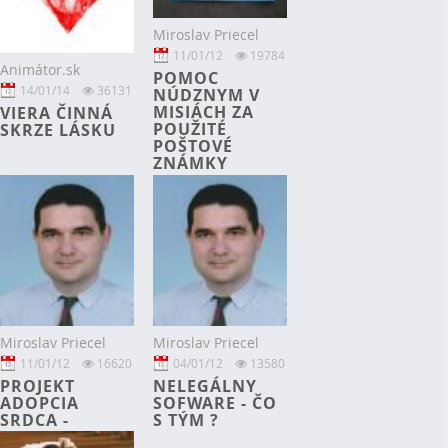
Miroslav Priecel
11/01/12
19784
Animátor.sk
POMOC
14/01/14
36131
NÚDZNYM V
MISIÁCH ZA
VIERA ČINNÁ
POUŽITÉ
SKRZE LÁSKU
POŠTOVÉ
ZNÁMKY
Miroslav Priecel
Miroslav Priecel
11/01/12
16620
04/01/12
13580
PROJEKT
NELEGÁLNY
ADOPCIA
SOFWARE - ČO
SRDCA -
S TÝM ?
PROJEKT