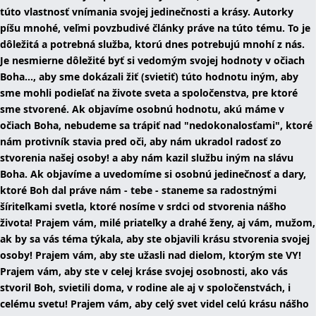
túto vlastnosť vnímania svojej jedinečnosti a krásy. Autorky
píšu mnohé, veľmi povzbudivé články práve na túto tému. To je
dôležitá a potrebná služba, ktorú dnes potrebujú mnohí z nás.
Je nesmierne dôležité byť si vedomým svojej hodnoty v očiach
Boha..., aby sme dokázali žiť (svietiť) túto hodnotu iným, aby
sme mohli podieľať na živote sveta a spoločenstva, pre ktoré
sme stvorené. Ak objavíme osobnú hodnotu, akú máme v
očiach Boha, nebudeme sa trápiť nad "nedokonalosťami", ktoré
nám protivník stavia pred oči, aby nám ukradol radosť zo
stvorenia našej osoby! a aby nám kazil službu iným na slávu
Boha. Ak objavíme a uvedomíme si osobnú jedinečnosť a dary,
ktoré Boh dal práve nám - tebe - staneme sa radostnými
šíriteľkami svetla, ktoré nosíme v srdci od stvorenia nášho
života! Prajem vám, milé priateľky a drahé ženy, aj vám, mužom,
ak by sa vás téma týkala, aby ste objavili krásu stvorenia svojej
osoby! Prajem vám, aby ste užasli nad dielom, ktorým ste VY!
Prajem vám, aby ste v celej kráse svojej osobnosti, ako vás
stvoril Boh, svietili doma, v rodine ale aj v spoločenstvách, i
celému svetu! Prajem vám, aby celý svet videl celú krásu nášho