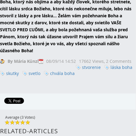
Boha, ktorý nás objíma a aby každý človek, ktorého stretnete,
cítil lásku srdca Božieho, ktoré nás nekonečne miluje, lebo nás
stvoril z lásky a pre lásku... Želám vám požehnanie Boha a
mocné skutky z darov, ktoré ste dostali, aby svietilo VAŠE
SVETLO PRED ĽUĎMI, a aby bola požehnaná vaša služba pred
Pánom, ktorý nás tak úžasne utvoril! Prajem vám silu a žiaru
svetla Božieho, ktoré je vo vás, aby všetci spoznali nášho
úžasného Boha!
By Mária Künzl
08/09/14 14:52
17662 Views,
2 Comments
stvorenie
láska boha
skutky
svetlo
chvála boha
Average (3 Votes)
RELATED-ARTICLES