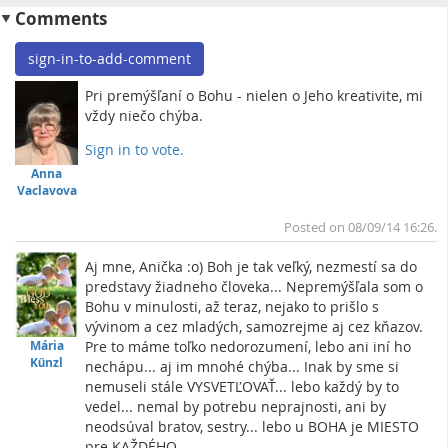
Comments
sign-in-to-add-comment
Pri premýšľaní o Bohu - nielen o Jeho kreativite, mi
vždy niečo chýba.
Sign in to vote.
To
Anna
Vaclavova
Posted on 08/09/14 16:26.
Aj mne, Anička :o) Boh je tak veľký, nezmestí sa do
predstavy žiadneho človeka... Nepremýšľala som o
Bohu v minulosti, až teraz, nejako to prišlo s
vývinom a cez mladých, samozrejme aj cez kňazov.
Mária
Pre to máme toľko nedorozumení, lebo ani iní ho
Künzl
nechápu... aj im mnohé chýba... Inak by sme si
nemuseli stále VYSVETĽOVAŤ... lebo každý by to
vedel... nemal by potrebu neprajnosti, ani by
neodsúval bratov, sestry... lebo u BOHA je MIESTO
pre KAŽDÉHO...