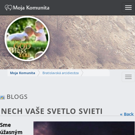
Tog
nav
Moja Komunita
Bratislavská arcidiecéza
Tog
Dekanát Bratislava-Stred
nav
farnosť Bratislava-svätej Alžbety
BLOGS
MÁRIA
NECH VAŠE SVETLO SVIETI
Napísať správu
« Back
Sme
úžasným