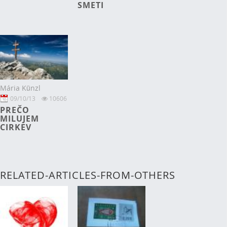
SMETI
Mária Künzl
09/10/13
10606
PREČO
MILUJEM
CIRKEV
RELATED-ARTICLES-FROM-OTHERS