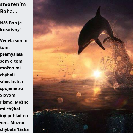
stvorením
Boha...
Náš Boh je
kreatívny!
Vedela som o
tom,
premýšľala
som o tom,
možno mi
chýbali
súvislosti a
spojenie so
Slovom
Písma. Možno
mi chýbal ...
iný pohľad na
vec.. Možno
chýbala 'láska