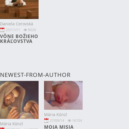
LÁSKY
Daniela Cerovská
25/11/11
9020
VÔNE BOŽIEHO
KRÁĽOVSTVA
NEWEST-FROM-AUTHOR
Mária Künzl
27/09/14
16104
Mária Künzl
MOJA MISIA