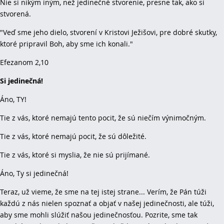
Nie si nikým iným, než jedinečné stvorenie, presne tak, ako si
stvorená.
"Veď sme jeho dielo, stvorení v Kristovi Ježišovi, pre dobré skutky,
ktoré pripravil Boh, aby sme ich konali."
Efezanom 2,10
Si jedinečná!
Áno, TY!
Tie z vás, ktoré nemajú tento pocit, že sú niečím výnimočným.
Tie z vás, ktoré nemajú pocit, že sú dôležité.
Tie z vás, ktoré si myslia, že nie sú prijímané.
Áno, Ty si jedinečná!
Teraz, už vieme, že sme na tej istej strane... Verím, že Pán túži
každú z nás nielen spoznať a objať v našej jedinečnosti, ale túži,
aby sme mohli slúžiť našou jedinečnosťou. Pozrite, sme tak