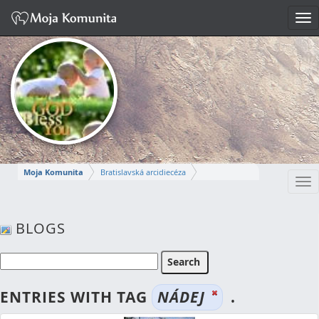
Tog
nav
Moja Komunita
Bratislavská arcidiecéza
Tog
Dekanát Bratislava-Stred
nav
farnosť Bratislava-svätej Alžbety
BLOGS
MÁRIA
Napísať správu
ENTRIES WITH TAG
NÁDEJ
.