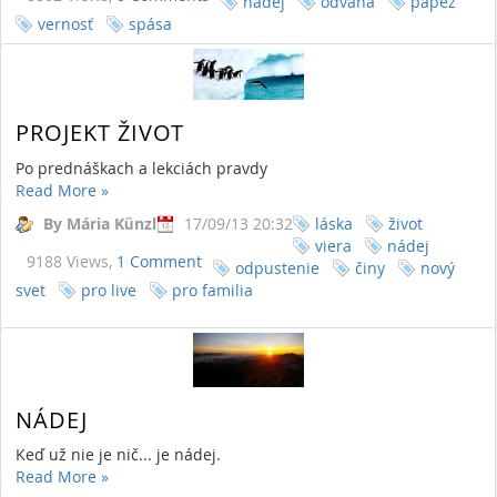
nádej
odvaha
pápež
vernosť
spása
PROJEKT ŽIVOT
Po prednáškach a lekciách pravdy
Read More
»
By Mária Künzl
17/09/13 20:32
láska
život
viera
nádej
9188 Views,
1 Comment
odpustenie
činy
nový
svet
pro live
pro familia
NÁDEJ
Keď už nie je nič... je nádej.
Read More
»