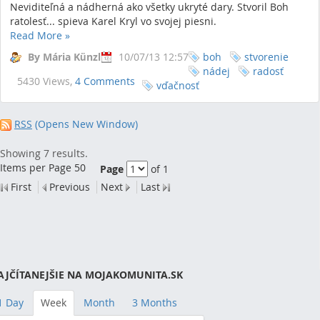
Neviditeľná a nádherná ako všetky ukryté dary. Stvoril Boh
ratolesť... spieva Karel Kryl vo svojej piesni.
Read More
»
By Mária Künzl
10/07/13 12:57
boh
stvorenie
nádej
radosť
5430 Views,
4 Comments
vďačnosť
RSS
(Opens New Window)
Showing 7 results.
Items per Page 50
Page
of 1
First
Previous
Next
Last
AJČÍTANEJŠIE NA MOJAKOMUNITA.SK
1 Day
Week
Month
3 Months