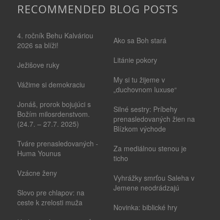
RECOMMENDED BLOG POSTS
4. ročník Behu Kalváriou
Ako sa Boh stará
2026 sa blíži!
Litánie pokory
Ježišove ruky
My si tu žijeme v
Vážime si demokraciu
„duchovnom luxuse“
Jonáš, prorok bojujúci s
Silné sestry: Príbehy
Božím milosrdenstvom.
prenasledovaných žien na
(24.7. – 27.7. 2025)
Blízkom východe
Tváre prenasledovaných -
Za mediálnou stenou je
Huma Younus
ticho
Vzácne ženy
Vyhrážky smrťou Saleha v
Jemene neodrádzajú
Slovo pre chlapov: na
ceste k zrelosti muža
Novinka: biblické hry