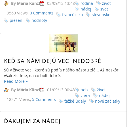
By Mária Künzl
03/09/13 13:48
rodina
život
nádej
svet
9560 Views,
0 Comments
francúzsko
slovensko
pieseň
hodnoty
KEĎ SA NÁM DEJÚ VECI NEDOBRÉ
Sú v živote veci, ktoré sú podľa nášho názoru zlé... Až neskôr
však zistíme, na čo boli dobré.
Read More
»
By Mária Künzl
01/09/13 00:48
boh
život
viera
nádej
18271 Views,
5 Comments
ťažké údely
nové začiatky
ĎAKUJEM ZA NÁDEJ