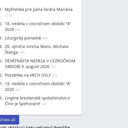
Myšlienka pre pána farára Mariána
1223
18. nedeľa v cezročnom období "A"
2026
646
Liturgický poriadok
588
20. výročie úmrtia Mons. Michala
Štanga
554
DEVÄTNÁSTA NEDEĽA V CEZROČNOM
OBDOBÍ 9. august 2026
552
Pozvánka na VRCH OSLY
333
19. nedeľa v cezročnom období "A"
2026
327
Lingine kresťanské spoločenstvo v
Číne je špehované
144
show-all
 vás obťažujú tieto reklamy? Pomôžte