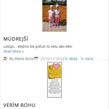
MÚDREJŠÍ
ustúpi... Možno ste počuli tú vetu ako deti.
Read More
»
By Mária Künzl
23/10/13 00:54
láska
viera
nádej
zrelosť
10761 Views,
4 Comments
VERÍM BOHU