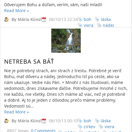
Dôverujem Bohu a dúfam, verím, vám, naši mladí!
Read More
»
By Mária Künzl
08/10/13 22:34
boh
láska
viera
nádej
8919 Views,
2 Comments
mladí
ľud
vy
NETREBA SA BÁŤ
Nie je potrebný strach, ani strach z trestu. Potrebné je veriť
Bohu, mať dôveru a nádej. Jednoducho ísť po ceste, ako sa
nám ukazuje. Vedie nás Pán. + Mnohí z nás študovali, máme
vedomosti, dnes získavame ďalšie. Potrebujeme mnohé z nich,
nie každú, nie všetky. Dnes ich máme až viac, než je potrebné
a dobré. Aj to je jeden z dôvodov, prečo máme problémy.
Vedomosti sú...
Read More
»
By Mária Künzl
06/10/13 00:10
boh
láska
cirkev
viera
8802 Views,
0 Comments