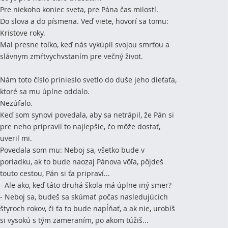
Pre niekoho koniec sveta, pre Pána čas milostí.
Do slova a do písmena. Veď viete, hovorí sa tomu:
Kristove roky.
Mal presne toľko, keď nás vykúpil svojou smrťou a
slávnym zmŕtvychvstaním pre večný život.
Nám toto číslo prinieslo svetlo do duše jeho dieťaťa,
ktoré sa mu úplne oddalo.
Nezúfalo.
Keď som synovi povedala, aby sa netrápil, že Pán si
pre neho pripravil to najlepšie, čo môže dostať,
uveril mi.
Povedala som mu: Neboj sa, všetko bude v
poriadku, ak to bude naozaj Pánova vôľa, pôjdeš
touto cestou, Pán si ťa pripraví...
- Ale ako, keď táto druhá škola má úplne iný smer?
- Neboj sa, budeš sa skúmať počas nasledujúcich
štyroch rokov, či ťa to bude napĺňať, a ak nie, urobíš
si vysokú s tým zameraním, po akom túžiš...