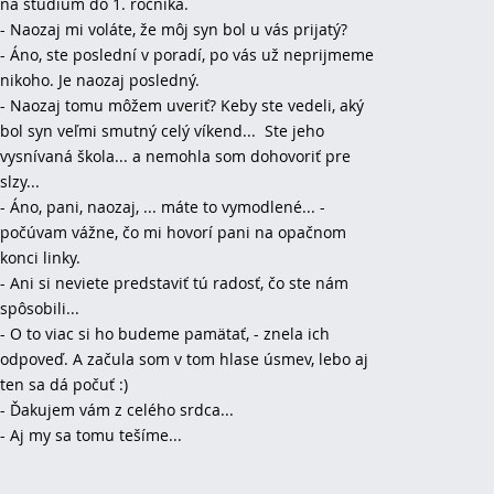
na štúdium do 1. ročníka.
- Naozaj mi voláte, že môj syn bol u vás prijatý?
- Áno, ste poslední v poradí, po vás už neprijmeme
nikoho. Je naozaj posledný.
- Naozaj tomu môžem uveriť? Keby ste vedeli, aký
bol syn veľmi smutný celý víkend... Ste jeho
vysnívaná škola... a nemohla som dohovoriť pre
slzy...
- Áno, pani, naozaj, ... máte to vymodlené... -
počúvam vážne, čo mi hovorí pani na opačnom
konci linky.
- Ani si neviete predstaviť tú radosť, čo ste nám
spôsobili...
- O to viac si ho budeme pamätať, - znela ich
odpoveď. A začula som v tom hlase úsmev, lebo aj
ten sa dá počuť :)
- Ďakujem vám z celého srdca...
- Aj my sa tomu tešíme...