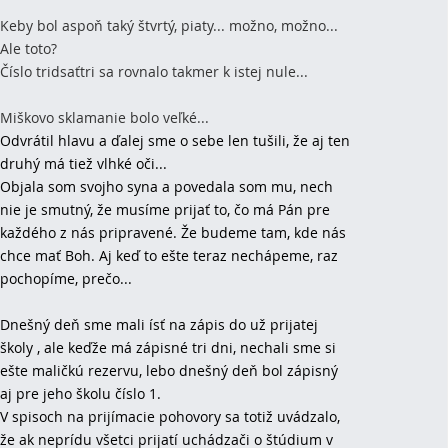
Keby bol aspoň taký štvrtý, piaty... možno, možno...
Ale toto?
Číslo tridsaťtri sa rovnalo takmer k istej nule...
Miškovo sklamanie bolo veľké...
Odvrátil hlavu a ďalej sme o sebe len tušili, že aj ten
druhý má tiež vlhké oči...
Objala som svojho syna a povedala som mu, nech
nie je smutný, že musíme prijať to, čo má Pán pre
každého z nás pripravené. Že budeme tam, kde nás
chce mať Boh. Aj keď to ešte teraz nechápeme, raz
pochopíme, prečo...
Dnešný deň sme mali ísť na zápis do už prijatej
školy , ale keďže má zápisné tri dni, nechali sme si
ešte maličkú rezervu, lebo dnešný deň bol zápisný
aj pre jeho školu číslo 1.
V spisoch na prijímacie pohovory sa totiž uvádzalo,
že ak neprídu všetci prijatí uchádzači o štúdium v