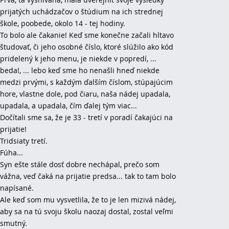
prijatých uchádzačov o štúdium na ich strednej
škole, poobede, okolo 14 - tej hodiny.
To bolo ale čakanie! Keď sme konečne začali hltavo
študovať, či jeho osobné číslo, ktoré slúžilo ako kód
pridelený k jeho menu, je niekde v popredí, ...
beda!, ... lebo keď sme ho nenašli hneď niekde
medzi prvými, s každým ďalším číslom, stúpajúcim
hore, vlastne dole, pod čiaru, naša nádej upadala,
upadala, a upadala, čím ďalej tým viac...
Dočítali sme sa, že je 33 - tretí v poradí čakajúci na
prijatie!
Tridsiaty tretí.
Fúha...
Syn ešte stále dosť dobre nechápal, prečo som
vážna, veď čaká na prijatie predsa... tak to tam bolo
napísané.
Ale keď som mu vysvetlila, že to je len mizivá nádej,
aby sa na tú svoju školu naozaj dostal, zostal veľmi
smutný.