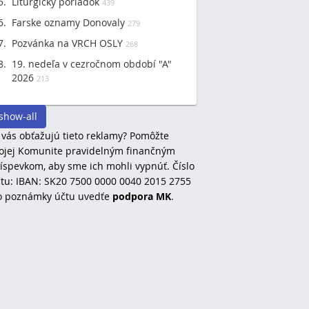
Liturgický poriadok
439
Farske oznamy Donovaly
279
Pozvánka na VRCH OSLY
268
19. nedeľa v cezročnom období "A"
2026
213
show-all
 vás obťažujú tieto reklamy? Pomôžte
jej Komunite pravidelným finančným
íspevkom, aby sme ich mohli vypnúť. Číslo
tu: IBAN: SK20 7500 0000 0040 2015 2755
o poznámky účtu uvedťe
podpora MK
.