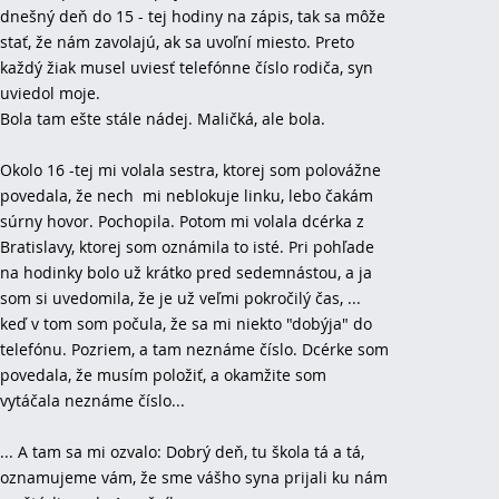
dnešný deň do 15 - tej hodiny na zápis, tak sa môže
stať, že nám zavolajú, ak sa uvoľní miesto. Preto
každý žiak musel uviesť telefónne číslo rodiča, syn
uviedol moje.
Bola tam ešte stále nádej. Maličká, ale bola.
Okolo 16 -tej mi volala sestra, ktorej som polovážne
povedala, že nech mi neblokuje linku, lebo čakám
súrny hovor. Pochopila. Potom mi volala dcérka z
Bratislavy, ktorej som oznámila to isté. Pri pohľade
na hodinky bolo už krátko pred sedemnástou, a ja
som si uvedomila, že je už veľmi pokročilý čas, ...
keď v tom som počula, že sa mi niekto "dobýja" do
telefónu. Pozriem, a tam neznáme číslo. Dcérke som
povedala, že musím položiť, a okamžite som
vytáčala neznáme číslo...
... A tam sa mi ozvalo: Dobrý deň, tu škola tá a tá,
oznamujeme vám, že sme vášho syna prijali ku nám