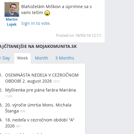
Blahoželám Miškovi a úprimne sa s
vami teším
Martin
Sign in to vote.
Lojek
Top
Posted on 18/05/16 12:17.
AJČÍTANEJŠIE NA MOJAKOMUNITA.SK
1 Day
Week
Month
3 Months
OSEMNÁSTA NEDEĽA V CEZROČNOM
OBDOBÍ 2. august 2026
2837
Myšlienka pre pána farára Mariána
1189
20. výročie úmrtia Mons. Michala
Štanga
499
18. nedeľa v cezročnom období "A"
2026
461