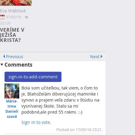
Eva Vráblová
01/05/18
22126
VERÍME V
JEŽIŠA
KRISTA?
Previous
Next
Comments
sign-in-to-add-comment
Bola som učiteľkou, tak viem, o čom to
je. Blahoželám dôverujúcej maminke i
synovi a prajem veľa zdaru v štúdiu na
Mária-
vysnívanej škole. Stalo sa mi
Irma
Danieli
podobné,ale pred 55 rokmi. :-)
szová
Sign in to vote.
Top
Posted on 17/05/16 23:21.