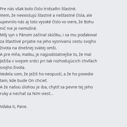
Pre nás však bolo číslo tridsaťtri šťastné.
Viem, že neexistujú šťastné a nešťastné čísla, ale
upevnilo nás aj toto vysoké číslo vo viere, že Bohu
nič nie je nemožné.
Môj syn s Pánom začínal skúšku, i sa mu poďakoval
za šťastlivé prijatie na jeho vysnívanú cestu svojho
života na dnešnej svätej omši.
A pre mňa, matku, je najpodstatnejšie to, že mal
Ježiša v svojom srdci pri tak rozhodujúcich chvíľach
svojho života.
Vedela som, že Ježiš ho neopustí, a že ho povedie
tam, kde bude On chcieť.
A že našou úlohou je iba, chytiť sa pevne tej jeho
ruky a nechať sa Ním viesť...
Vďaka ti, Pane.