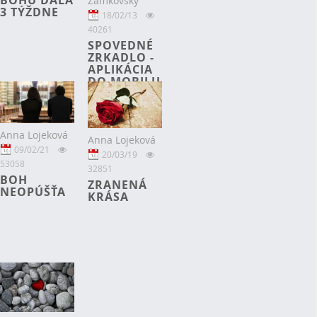
BOHU DALA
Zamkovský
3 TÝŽDNE
18/02/13
40261
SPOVEDNÉ
ZRKADLO -
APLIKÁCIA
DO MOBILU
Anna Lojeková
Anna Lojeková
09/02/21
20/03/19
53058
32851
BOH
ZRANENÁ
NEOPÚŠŤA
KRÁSA