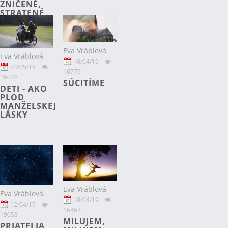
ZNIČENÉ,
STRATENÉ
Eva Vráblová
Eva Vráblová
16/04/19
04/05/19
16779
16078
SÚCITÍME
DETI - AKO
PLOD
MANŽELSKEJ
LÁSKY
Eva Vráblová
Eva Vráblová
10/04/19
12/04/19
16465
19053
MILUJEM,
PRIATELIA