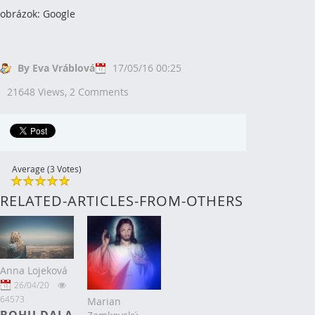
obrázok: Google
By Eva Vráblová
17/05/16 00:25
21648 Views,
2 Comments
Average (3 Votes)
RELATED-ARTICLES-FROM-OTHERS
Anna Lojeková
26/04/20
64573
Marian