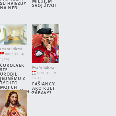
MILUJEM
SÚ HVIEZDY
SVOJ ŽIVOT
NA NEBI
Eva Vráblová
08/04/19
15776
ČOKOĽVEK
Eva Vráblová
STE
01/03/19
UROBILI
JEDNÉMU Z
18511
TÝCHTO
FAŠIANGY,
MOJICH
AKO KULT
NAJMENŠÍCH...
ZÁBAVY?