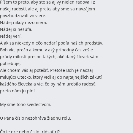
Píšem to preto, aby ste sa aj vy nielen radovali z
našej radosti, ale aj preto, aby sme sa navzájom
povzbudzovali vo viere.
Nádej nikdy nezomiera.
Nádej si nezúfa.
Nádej verí.
A ak sa niekedy niečo nedarí podľa našich predstáv,
Boh vie, prečo a komu v aký príhodný čas zošle
prúdy milostí presne takých, aké daný človek sám
potrebuje,
Ale chcem vás aj potešiť. Pretože Boh je naozaj
milujúci Otecko, ktorý vidí aj do najtajnejších zákutí
každého človeka a vie, čo by nám urobilo radosť,
preto nám ju plní.
My sme toho svedectvom.
U Pána číslo nezohráva žiadnu rolu.
Čo je pre neho číslo tridsaťtri?