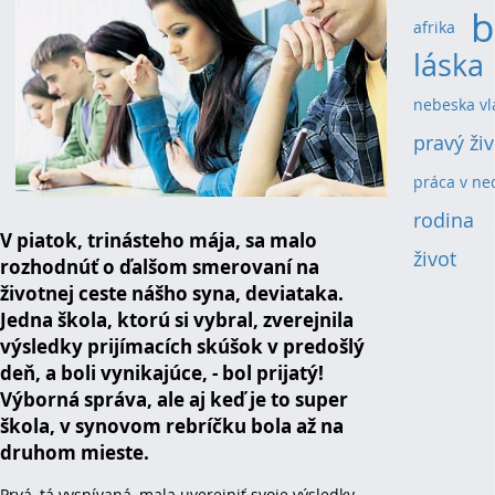
b
afrika
(1)
láska
nebeska vl
pravý ži
práca v ne
rodina
(2
V piatok, trinásteho mája, sa malo
život
(2)
rozhodnúť o ďalšom smerovaní na
životnej ceste nášho syna, deviataka.
Jedna škola, ktorú si vybral, zverejnila
výsledky prijímacích skúšok v predošlý
deň, a boli vynikajúce, - bol prijatý!
Výborná správa, ale aj keď je to super
škola, v synovom rebríčku bola až na
druhom mieste.
Prvá, tá vysnívaná, mala uverejniť svoje výsledky