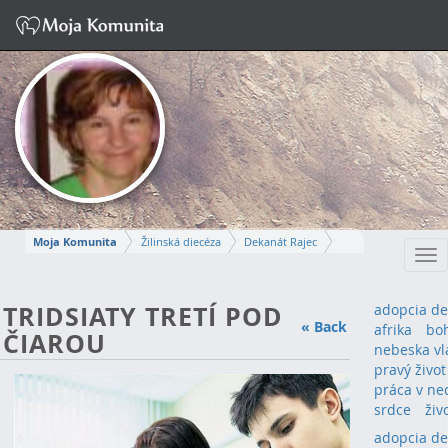
Moja Komunita
Žilinská diecéza
Dekanát Rajec
Tog
Farnosť Rajecká Lesná
nav
EVA
TRIDSIATY TRETÍ POD
adopcia de
« Back
afrika
bo
ČIAROU
Napísať správu
nebeska vl
pravý živo
práca v ne
srdce
živ
adopcia de