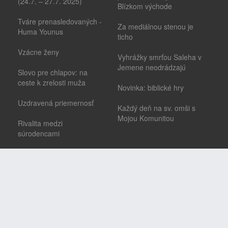
(24.7. – 27.7. 2025)
Blízkom východe
Tváre prenasledovaných -
Za mediálnou stenou je
Huma Younus
ticho
Vzácne ženy
Vyhrážky smrťou Saleha v
Jemene neodrádzajú
Slovo pre chlapov: na
ceste k zrelosti muža
Novinka: biblické hry
Uzdravená priemernosť
Každý deň na sv. omši s
Mojou Komunitou
Rivalita medzi
súrodencami