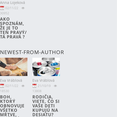
Anna Lojeková
02/11/22
30952
AKO
SPOZNÁM,
ŽE JE TO
TEN PRAVÝ/
TÁ PRAVÁ ?
NEWEST-FROM-AUTHOR
Eva Vráblová
Eva Vráblová
21/10/19
02/11/22
13808
18530
RODIČIA,
BOH,
VIETE, ČO SI
KTORÝ
VAŠE DETI
OBNOVUJE
KUPUJÚ NA
VŠETKO
DESIATU?
MŔTVE,