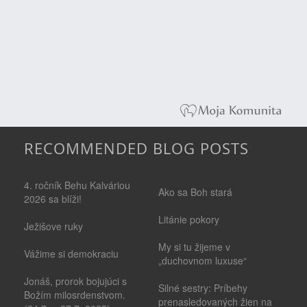
RECOMMENDED BLOG POSTS
4. ročník Behu Kalváriou
Ako sa Boh stará
2026 sa blíži!
Litánie pokory
Ježišove ruky
My si tu žijeme v
Vážime si demokraciu
„duchovnom luxuse“
Jonáš, prorok bojujúci s
Silné sestry: Príbehy
Božím milosrdenstvom.
prenasledovaných žien na