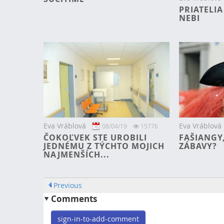
PRIATELIA
NEBI
Eva Vráblová
Eva Vráblová
08/04/19
15776
ČOKOĽVEK STE UROBILI
FAŠIANGY
JEDNÉMU Z TÝCHTO MOJICH
ZÁBAVY?
NAJMENŠÍCH...
Previous
Comments
sign-in-to-add-comment