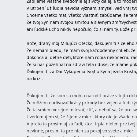
Zabíjame vlastné svedomie aj životy ďalej, a to moder
V utrpení už ľudia nevidia význam, zmysel, veď vraj tvo
Chceme všetko mať, všetko vlastniť, zabúdame, že tent
Že tvoj Syn nám svojou smrťou a slávnym zmŕtvychvsta
ani ľudské ucho nikdy nepočulo, čo si nám ty, Bože prip
Bože, drahý môj Milujúci Otecko, ďakujem ti z celého s
Že nemám biedu, že mám svoj každodenný chlieb, že 
dokonca aj detné deti, ktoré nám robia nekonečnú rad
Že si nás požehnal na zdraví tela i duše, že máme poko
Ďakujem ti za Dar Vykúpenia tvojho Syna Ježiša Krista, 
na kríži.
Ďakujem ti, že som sa mohla narodiť práve v tejto do
Že môžem obdivovať krásy prírody bez vojen a ľudskýc
Že ťa smiem verejne milovať, ctiť, a nebáť sa, že pre s
Uvedomujem si, že žijem v mieri, ktorý nie je všade 
A preto ťa prosím aj za ľudí, ktorí trpia nielen pre tvoj
nevinne, prosím ťa pre nich za pokoj vo svete a mier.