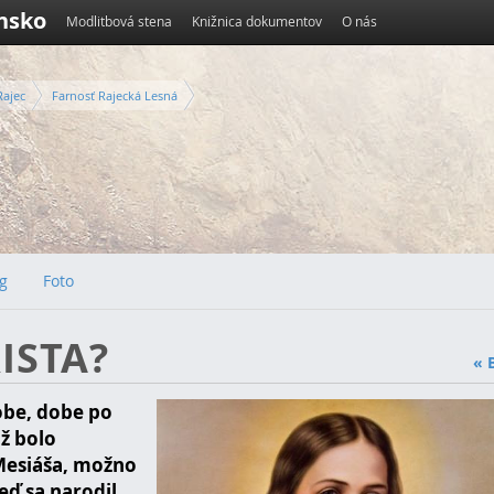
ensko
Modlitbová stena
Knižnica dokumentov
O nás
Rajec
Farnosť Rajecká Lesná
g
Foto
ISTA?
« 
obe, dobe po
už bolo
 Mesiáša, možno
eď sa narodil,