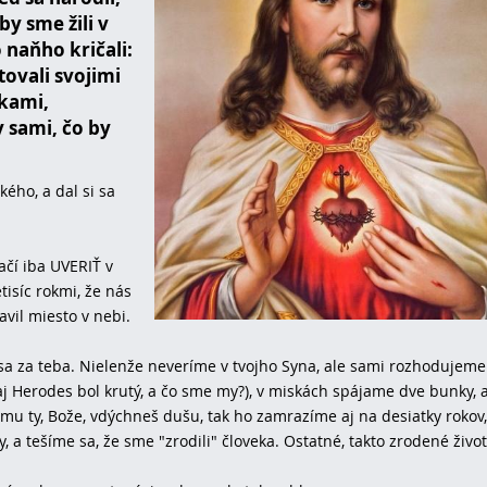
by sme žili v
 naňho kričali:
tovali svojimi
kami,
 sami, čo by
kého, a dal si sa
čí iba UVERIŤ v
tisíc rokmi, že nás
avil miesto v nebi.
sa za teba. Nielenže neveríme v tvojho Syna, ale sami rozhodujeme
raj Herodes bol krutý, a čo sme my?), v miskách spájame dve bunky, 
orému ty, Bože, vdýchneš dušu, tak ho zamrazíme aj na desiatky rokov,
, a tešíme sa, že sme "zrodili" človeka. Ostatné, takto zrodené živo