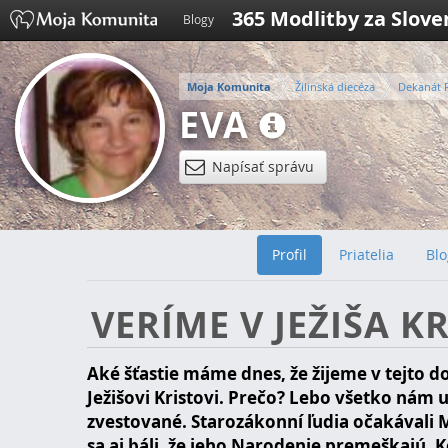
365 Modlitby za Slov
Blogy
Moja Komunita
Žilinská diecéza
Dekanát 
EVA
Napísať správu
Profil
Priatelia
Blo
VERÍME V JEŽIŠA KR
Aké šťastie máme dnes, že žijeme v tejto d
Ježišovi Kristovi. Prečo? Lebo všetko nám 
zvestované. Starozákonní ľudia očakávali
sa aj báli, že jeho Narodenie premeškajú. K