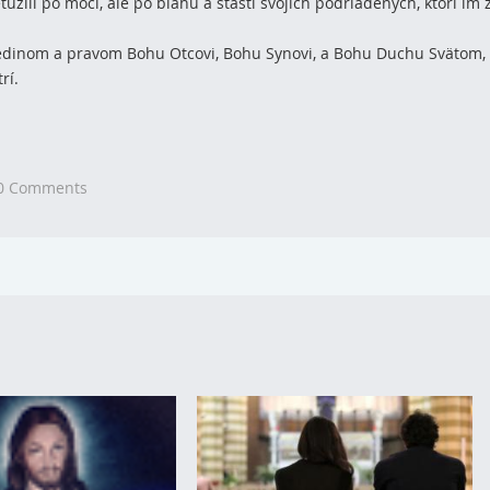
túžili po moci, ale po blahu a šťastí svojich podriadených, ktorí im 
, jedinom a pravom Bohu Otcovi, Bohu Synovi, a Bohu Duchu Svätom,
rí.
0 Comments