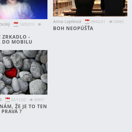
Anna Lojeková
09/02/21
53065
ovský
18/02/13
BOH NEOPÚŠŤA
 ZRKADLO -
A DO MOBILU
á
02/11/22
30957
ÁM, ŽE JE TO TEN
 PRAVÁ ?