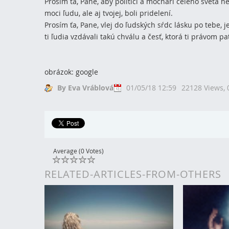
Prosím ťa, Pane, aby politici a mocnári celého sveta ne
moci ľudu, ale aj tvojej, boli pridelení.
Prosím ťa, Pane, vlej do ľudských sŕdc lásku po tebe
ti ľudia vzdávali takú chválu a česť, ktorá ti právom pat
obrázok: google
By Eva Vráblová
01/05/18 12:59
22128 Views,
Average (0 Votes)
RELATED-ARTICLES-FROM-OTHERS