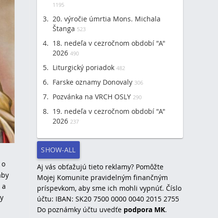
1195
20. výročie úmrtia Mons. Michala
Štanga
523
18. nedeľa v cezročnom období "A"
2026
490
Liturgický poriadok
482
Farske oznamy Donovaly
306
Pozvánka na VRCH OSLY
290
19. nedeľa v cezročnom období "A"
2026
237
SHOW-ALL
 o
Aj vás obťažujú tieto reklamy? Pomôžte
aby
Mojej Komunite pravidelným finančným
 a
príspevkom, aby sme ich mohli vypnúť. Číslo
ty
účtu: IBAN: SK20 7500 0000 0040 2015 2755
Do poznámky účtu uvedťe
podpora MK
.