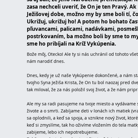
zasa nechceli uveriť, že On je ten Pravý. Ak 
Ježišovej dobe, možno my by sme boli tí, čo
Ukrižuj, ukrižuj ho! A potom ho bohato čas
pľuvancami, palicami, nadávkami, posmeš
postrkovaním, ba možno boli by sme to my
sme ho pribíjali na Kríž Vykúpenia.
Bože môj, Otecko! Ale ty si nás uchránil od tohoto všet
nám narodiť dnes.
Dnes, kedy je už naše Vykúpenie dokončené, a nám sta
tvojho Syna Ježiša Krista, že On tu bol naozaj pred dve
tak miloval, že za nás položil svoj život, a že nám pripr
Ale my sa radi pasujeme na tvoje miesto a vydávame 
živote a o smrti. Zabíjame deti v lonách ich matiek (v
sa oplodnili, a keď sa spoja, a vznikne nový život, kt
keď si zmyslíme, tak ho oživíme vložením do tela matky
zabijeme, lebo ich nepotrebujeme.