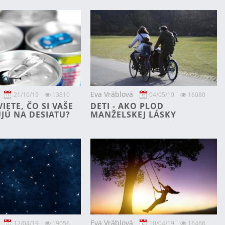
Eva Vráblová
21/10/19
13810
04/05/19
16080
VIETE, ČO SI VAŠE
DETI - AKO PLOD
JÚ NA DESIATU?
MANŽELSKEJ LÁSKY
Eva Vráblová
12/04/19
19056
10/04/19
16466