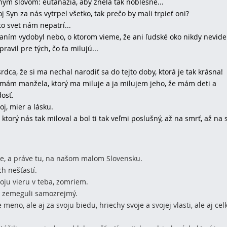
ným slovom: eutanázia, aby znela tak noblesne...
j Syn za nás vytrpel všetko, tak prečo by mali trpieť oni?
o svet nám nepatrí...
ním vydobyl nebo, o ktorom vieme, že ani ľudské oko nikdy nevide
ravil pre tých, čo ťa milujú...
rdca, že si ma nechal narodiť sa do tejto doby, ktorá je tak krásna!
mám manžela, ktorý ma miluje a ja milujem jeho, že mám deti a
osť.
j, mier a lásku.
ktorý nás tak miloval a bol ti tak veľmi poslušný, až na smrť, až na 
be, a práve tu, na našom malom Slovensku.
h nešťastí.
voju vieru v teba, zomriem.
na zemeguli samozrejmý.
e meno, ale aj za svoju biedu, hriechy svoje a svojej vlasti, ale aj ce