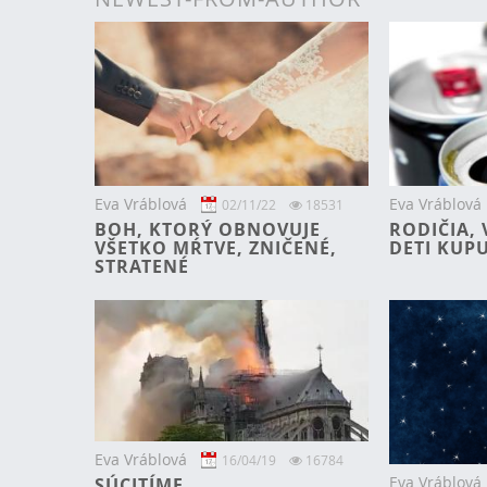
Eva Vráblová
Eva Vráblová
02/11/22
18531
BOH, KTORÝ OBNOVUJE
RODIČIA, 
VŠETKO MŔTVE, ZNIČENÉ,
DETI KUPU
STRATENÉ
Eva Vráblová
16/04/19
16784
Eva Vráblová
SÚCITÍME