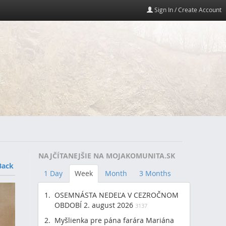
Sign In / Create Account
NAJČÍTANEJŠIE NA MOJAKOMUNITA.SK
Back
1 Day
Week
Month
3 Months
OSEMNÁSTA NEDEĽA V CEZROČNOM
OBDOBÍ 2. august 2026
3137
Myšlienka pre pána farára Mariána