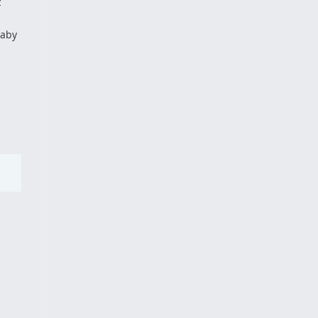
z
 aby