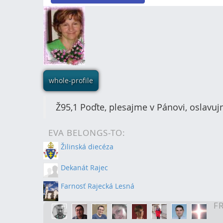
whole-profile
Ž95,1 Poďte, plesajme v Pánovi, oslavu
EVA BELONGS-TO:
Žilinská diecéza
Dekanát Rajec
Farnosť Rajecká Lesná
F