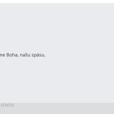
jme Boha, našu spásu.
RIENDS