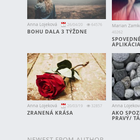
Anna Lojeková
26/04/20
64576
Marian Zamk
BOHU DALA 3 TÝŽDNE
40262
SPOVEDNÉ
APLIKÁCI
Anna Lojeková
Anna Lojekov
20/03/19
32857
ZRANENÁ KRÁSA
AKO SPOZN
PRAVÝ/ TÁ
NEWEST-FROM-AUTHOR