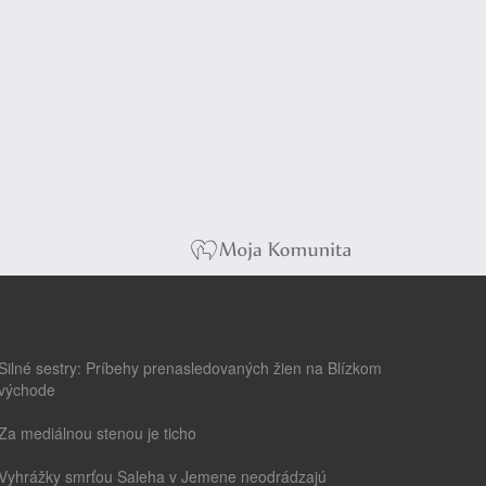
Silné sestry: Príbehy prenasledovaných žien na Blízkom
východe
Za mediálnou stenou je ticho
Vyhrážky smrťou Saleha v Jemene neodrádzajú