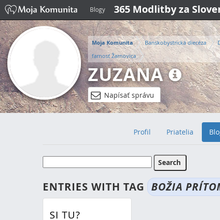
365 Modlitby za Slov
Blogy
Moja Komunita
Banskobystrická diecéza
farnosť Žarnovica
ZUZANA
Napísať správu
Profil
Priatelia
Blo
ENTRIES WITH TAG
BOŽIA PRÍT
SI TU?