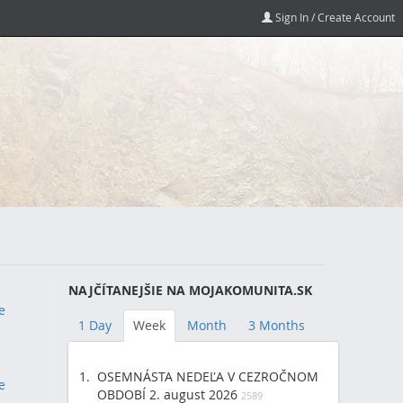
Sign In / Create Account
NAJČÍTANEJŠIE NA MOJAKOMUNITA.SK
e
1 Day
Week
Month
3 Months
1)
OSEMNÁSTA NEDEĽA V CEZROČNOM
e
(1)
OBDOBÍ 2. august 2026
2589