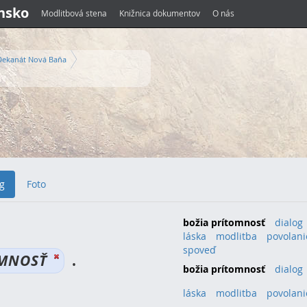
ensko
Modlitbová stena
Knižnica dokumentov
O nás
Dekanát Nová Baňa
g
Foto
božia prítomnosť
dialog
láska
modlitba
povolani
spoveď
OMNOSŤ
.
božia prítomnosť
(1)
dialog
(
láska
(1)
modlitba
(1)
povolani