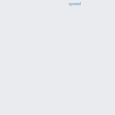
spoveď
(1)