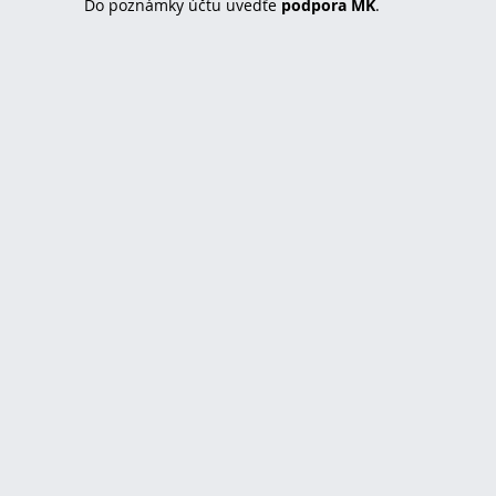
Do poznámky účtu uvedťe
podpora MK
.