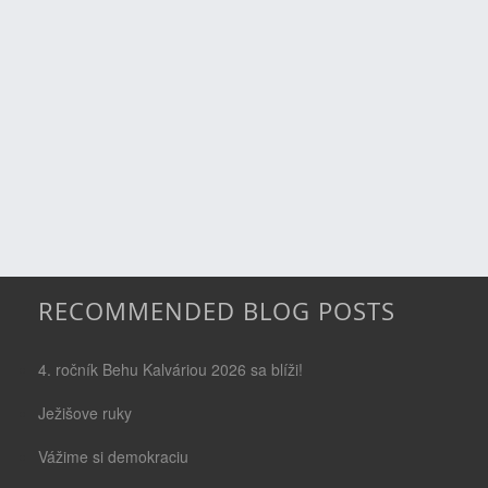
RECOMMENDED BLOG POSTS
4. ročník Behu Kalváriou 2026 sa blíži!
Ježišove ruky
Vážime si demokraciu