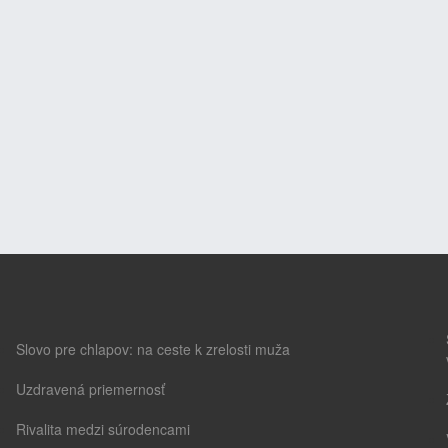
Slovo pre chlapov: na ceste k zrelosti muža
Uzdravená priemernosť
Rivalita medzi súrodencami