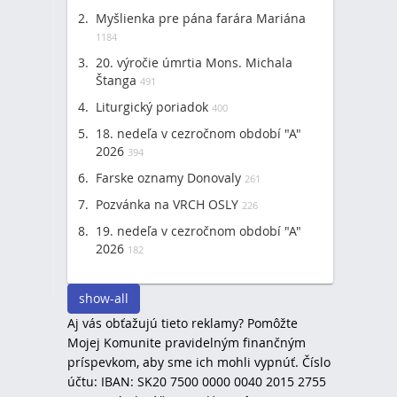
Myšlienka pre pána farára Mariána
1184
20. výročie úmrtia Mons. Michala
Štanga
491
Liturgický poriadok
400
18. nedeľa v cezročnom období "A"
2026
394
Farske oznamy Donovaly
261
Pozvánka na VRCH OSLY
226
19. nedeľa v cezročnom období "A"
2026
182
show-all
Aj vás obťažujú tieto reklamy? Pomôžte
Mojej Komunite pravidelným finančným
príspevkom, aby sme ich mohli vypnúť. Číslo
účtu: IBAN: SK20 7500 0000 0040 2015 2755