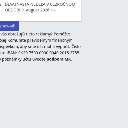
DEVÄTNÁSTA NEDEĽA V CEZROČNOM
OBDOBÍ 9. august 2026
194
show-all
 vás obťažujú tieto reklamy? Pomôžte
jej Komunite pravidelným finančným
íspevkom, aby sme ich mohli vypnúť. Číslo
tu: IBAN: SK20 7500 0000 0040 2015 2755
o poznámky účtu uvedťe
podpora MK
.