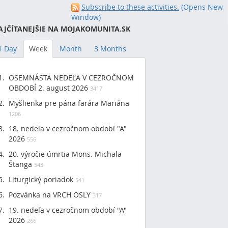
Subscribe to these activities.
(Opens New
Window)
AJČÍTANEJŠIE NA MOJAKOMUNITA.SK
1 Day
Week
Month
3 Months
OSEMNÁSTA NEDEĽA V CEZROČNOM
OBDOBÍ 2. august 2026
3417
Myšlienka pre pána farára Mariána
1206
18. nedeľa v cezročnom období "A"
2026
556
20. výročie úmrtia Mons. Michala
Štanga
543
Liturgický poriadok
541
Pozvánka na VRCH OSLY
317
19. nedeľa v cezročnom období "A"
2026
266