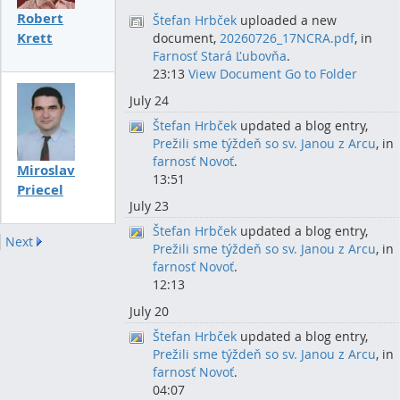
Robert
Štefan Hrbček
uploaded a new
Krett
document,
20260726_17NCRA.pdf
, in
Farnosť Stará Ľubovňa
.
23:13
View Document
Go to Folder
July 24
Štefan Hrbček
updated a blog entry,
Prežili sme týždeň so sv. Janou z Arcu
, in
farnosť Novoť
.
Miroslav
13:51
Priecel
July 23
Štefan Hrbček
updated a blog entry,
Next
Prežili sme týždeň so sv. Janou z Arcu
, in
farnosť Novoť
.
12:13
July 20
Štefan Hrbček
updated a blog entry,
Prežili sme týždeň so sv. Janou z Arcu
, in
farnosť Novoť
.
04:07