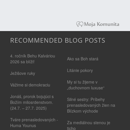
RECOMMENDED BLOG POSTS
4. ročník Behu Kalváriou
Ako sa Boh stará
2026 sa blíži!
Litánie pokory
Ježišove ruky
My si tu žijeme v
Vážime si demokraciu
„duchovnom luxuse“
Jonáš, prorok bojujúci s
Silné sestry: Príbehy
Božím milosrdenstvom.
prenasledovaných žien na
(24.7. – 27.7. 2025)
Blízkom východe
Tváre prenasledovaných -
Za mediálnou stenou je
Huma Younus
ticho