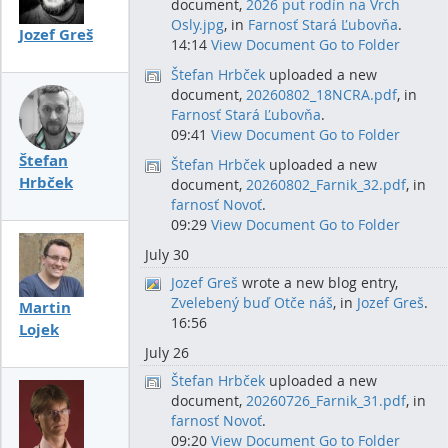
document,
2026 put rodín na Vrch
Osly.jpg
, in
Farnosť Stará Ľubovňa
.
Jozef Greš
14:14
View Document
Go to Folder
Štefan Hrbček
uploaded a new
document,
20260802_18NCRA.pdf
, in
Farnosť Stará Ľubovňa
.
09:41
View Document
Go to Folder
Štefan
Štefan Hrbček
uploaded a new
Hrbček
document,
20260802_Farnik_32.pdf
, in
farnosť Novoť
.
09:29
View Document
Go to Folder
July 30
Jozef Greš
wrote a new blog entry,
Zvelebený buď Otče náš
, in
Jozef Greš
.
Martin
16:56
Lojek
July 26
Štefan Hrbček
uploaded a new
document,
20260726_Farnik_31.pdf
, in
farnosť Novoť
.
09:20
View Document
Go to Folder