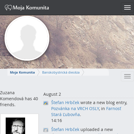
Tog
nav
Moja Komunita
Banskobystrická diecéza
Tog
Dekanát Nová Baňa
farnosť Žarnovica
nav
ZUZANA
Zuzana
August 2
Komendová has 40
Štefan Hrbček
wrote a new blog entry,
Napísať správu
friends.
Pozvánka na VRCH OSLY
, in
Farnosť
Stará Ľubovňa
.
14:16
Štefan Hrbček
uploaded a new