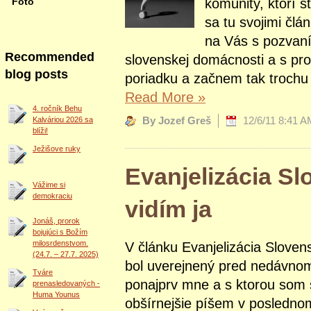
komunity, ktorí s
Foto
sa tu svojimi čl
na Vás s pozvaní
Recommended
slovenskej domácnosti a s pr
blog posts
poriadku a začnem tak trochu 
Read More
»
4. ročník Behu
By Jozef Greš
12/6/11 8:41 A
Kalváriou 2026 sa
blíži!
Ježišove ruky
Evanjelizácia Sl
Vážime si
demokraciu
vidím ja
Jonáš, prorok
bojujúci s Božím
milosrdenstvom.
V článku Evanjelizácia Slovens
(24.7. – 27.7. 2025)
bol uverejnený pred nedávnom
Tváre
ponajprv mne a s ktorou som s
prenasledovaných -
Huma Younus
obšírnejšie píšem v posledn