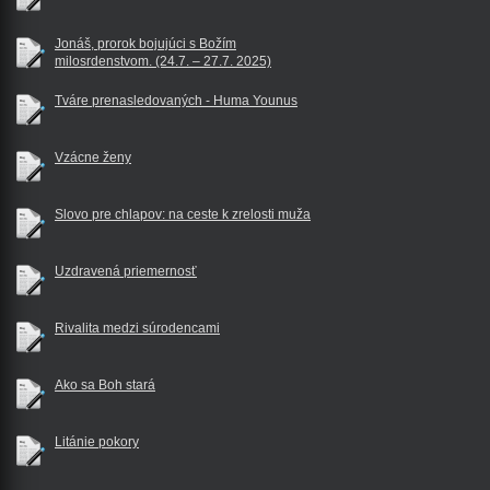
Jonáš, prorok bojujúci s Božím
milosrdenstvom. (24.7. – 27.7. 2025)
Tváre prenasledovaných - Huma Younus
Vzácne ženy
Slovo pre chlapov: na ceste k zrelosti muža
Uzdravená priemernosť
Rivalita medzi súrodencami
Ako sa Boh stará
Litánie pokory