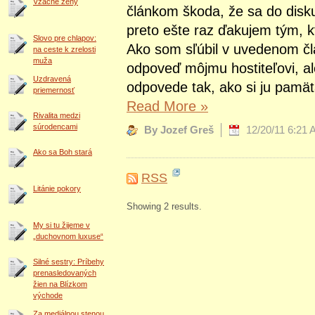
Vzácne ženy
článkom škoda, že sa do diskus
preto ešte raz ďakujem tým, kt
Slovo pre chlapov:
Ako som sľúbil v uvedenom čl
na ceste k zrelosti
muža
odpoveď môjmu hostiteľovi, ale
Uzdravená
odpovede tak, ako si ju pamä
priemernosť
Read More
»
Rivalita medzi
súrodencami
By Jozef Greš
12/20/11 6:21
Ako sa Boh stará
RSS
Litánie pokory
Showing 2 results.
My si tu žijeme v
„duchovnom luxuse“
Silné sestry: Príbehy
prenasledovaných
žien na Blízkom
východe
Za mediálnou stenou