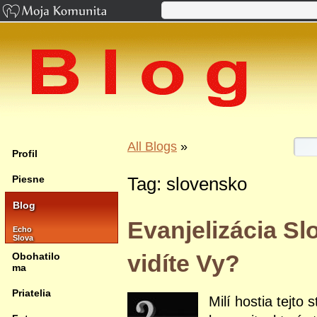
All Blogs
»
Profil
Piesne
Tag: slovensko
Blog
Evanjelizácia Sl
Echo
Slova
vidíte Vy?
Obohatilo
ma
Priatelia
Milí hostia tejto 