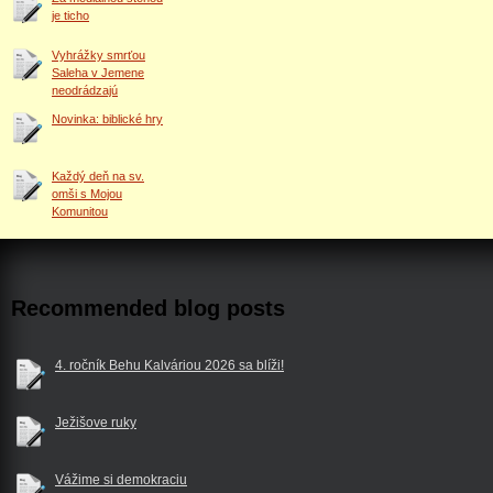
je ticho
Vyhrážky smrťou
Saleha v Jemene
neodrádzajú
Novinka: biblické hry
Každý deň na sv.
omši s Mojou
Komunitou
Recommended blog posts
4. ročník Behu Kalváriou 2026 sa blíži!
Ježišove ruky
Vážime si demokraciu