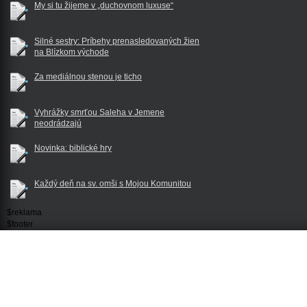
My si tu žijeme v „duchovnom luxuse“
Silné sestry: Príbehy prenasledovaných žien
na Blízkom východe
Za mediálnou stenou je ticho
Vyhrážky smrťou Saleha v Jemene
neodrádzajú
Novinka: biblické hry
Každý deň na sv. omši s Mojou Komunitou
$reklama
$footer