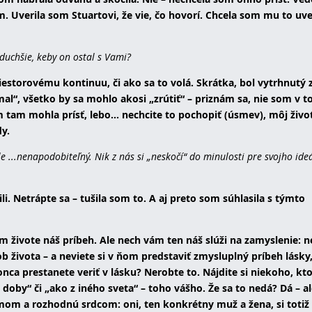
m. Uverila som Stuartovi, že vie, čo hovorí. Chcela som mu to uve
duchšie, keby on ostal s Vami?
riestorovému kontinuu, či ako sa to volá. Skrátka, bol vytrhnutý 
mal“, všetko by sa mohlo akosi „zrútiť“ – priznám sa, nie som v 
 tam mohla prísť, lebo... nechcite to pochopiť (úsmev), môj živo
y.
e ...nenapodobiteľný. Nik z nás si „neskočí“ do minulosti pre svojho id
li. Netrápte sa – tušila som to. A aj preto som súhlasila s týmto
m živote náš príbeh. Ale nech vám ten náš slúži na zamyslenie: n
sob života – a neviete si v ňom predstaviť zmysluplný príbeh lásky
ca prestanete veriť v lásku? Nerobte to. Nájdite si niekoho, kto
ej doby“ či „ako z iného sveta“ – toho vášho. Že sa to nedá? Dá – a
om a rozhodnú srdcom: oni, ten konkrétny muž a žena, si totiž 