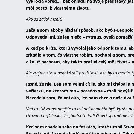
vykročia vpred..., bez ohľadu na svoje predstavy, jas
môj postoj k vlastnému životu.
Ako sa začal meniť?
Začala som akoby hľadať spôsob, ako byť-s-Leopol
Odpovedal mi, že len niečo – rytmus, oveľa pomalší n
A keď po kríze, ktorú vyvolal jeho odpor k tomu, aby
zrkadlo v tom, čo vlastne robím, pochopila som,
a že už nechcem, aby takto prešiel celý môj život – 
Ale zrejme ste si nedokázali predstaviť, aké by to mohlo by
Jasné, že nie. Len som veľmi cítila, ako mi chýbal
večierku, na ktorom ma – paradoxne – mali povýšiť (č
Nevedela som, čo ani ako, len som chcela naše dva ž
Veď to. Už zamotanejšie to asi ani nemohlo byť. Vy ste po
citovanú myšlienku, že „hodnotu ľudí či vecí spoznáme až v
Keď som zbadala seba na fotkách, ktoré urobil Stuar
Povedal mi, že moja budúcnosť je v minulosti. Tak 