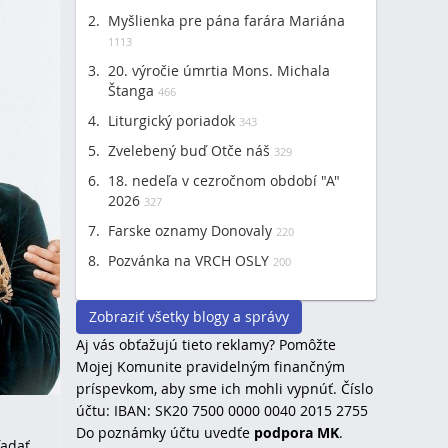
Myšlienka pre pána farára Mariána
1113
20. výročie úmrtia Mons. Michala
Štanga
466
Liturgický poriadok
343
Zvelebený buď Otče náš
329
18. nedeľa v cezročnom období "A"
2026
327
Farske oznamy Donovaly
220
Pozvánka na VRCH OSLY
200
Zobraziť všetky blogy a správy
Aj vás obťažujú tieto reklamy? Pomôžte
Mojej Komunite pravidelným finančným
príspevkom, aby sme ich mohli vypnúť. Číslo
účtu: IBAN: SK20 7500 0000 0040 2015 2755
Do poznámky účtu uvedťe
podpora MK
.
ľadať