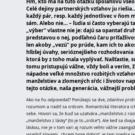
Hm, kto má na túto otázku spoľahlivú vše
Celé dejiny partnerských vzťahov ju riešia...
každý pár, resp. každý jednotlivec v ňom 
sám. Alebo nie... – ľudia si často vyberajú ta
„výber“ vlastne nie je: dajú sa opantať dr
predstavou o nej, podľahnú čaru príťažlivo
len akoby „vezú“ po prúde, kam ich to ako
hlbšej úvahy, serióznejšieho rozhodovania
ktorá by z toho mala vyplývať. Našťastie, sú 
tomu pristupujú vážne, vždy boli a verím, ž
nápadne veľké množstvo rozbitých vzťaho
manželstiev a zlomených sŕdc i životov n
tejto otázke, naša generácia, vážnejší prob
Ako na ňu odpovedať? Ponúkajú sa dve, zdanlivo proti
rozumom a riadiť sa srdcom. Romantická literatúra ich
sebe. Hovorí sa, že buď sa uzatvára „manželstvo z ro
„manželstvo z lásky“ (to je to „srdce“). Ale keď sa dva
láskou, nie je v tom vari aj rozum veľmi vážne zaang
vyjadriť slovami „chcem tvoje dobro“, je tam predsa j