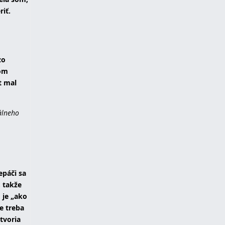
riť.
zo
tom
t mal
eálneho
epáči sa
, takže
 je „ako
le treba
tvoria