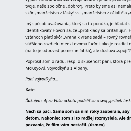
tvoje, naše spoločné „dobro“). Preto by sme asi nemal
skôr „manželstvo z lásky“ vs. „manželstvo z ošiaľu“ a 
Iný spôsob uvažovania, ktorý sa tu ponúka, je hľadať 
identifikovať? Hovorí sa, že „protiklady sa priťahujú“
vzťahoch platí skôr „vrana k vrane sadá – rovný rovn
väčšieho rozdielu medzi dvoma ľuďmi, ako je rozdiel m
(na to je odpoveď pomerne ľahká), ale doslova „spojí“
Poprosil som o radu, resp. o skúsenosť pani, ktorá pr
McKeyovú, vojvodkyňu z Albany.
Pani vojvodkyňa...
Kate.
Ďakujem. Aj za Vašu ochotu podeliť sa o svoj „príbeh lásk
Nech sa páči. Sama som sa ním roky zaoberala, aby
deťom. Nakoniec som si to radšej rozmyslela. Ale 
pozvania, že film vám nestačil. (úsmev)