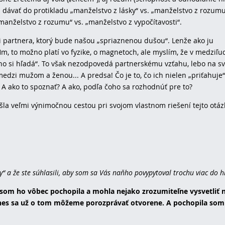
i dávať do protikladu „manželstvo z lásky“ vs. „manželstvo z rozumu
„manželstvo z rozumu“ vs. „manželstvo z vypočítavosti“.
si partnera, ktorý bude našou „spriaznenou dušou“. Lenže ako ju
. Hm, to možno platí vo fyzike, o magnetoch, ale myslím, že v medziľ
ého si hľadá“. To však nezodpovedá partnerskému vzťahu, lebo na sv
edzi mužom a ženou... A predsa! Čo je to, čo ich nielen „priťahuje“
? A ako to spoznať? A ako, podľa čoho sa rozhodnúť pre to?
ešla veľmi výnimočnou cestou pri svojom vlastnom riešení tejto otáz
y“ a že ste súhlasili, aby som sa Vás naňho povypytoval trochu viac do h
 som ho vôbec pochopila a mohla nejako zrozumiteľne vysvetliť 
dnes sa už o tom môžeme porozprávať otvorene. A pochopila som