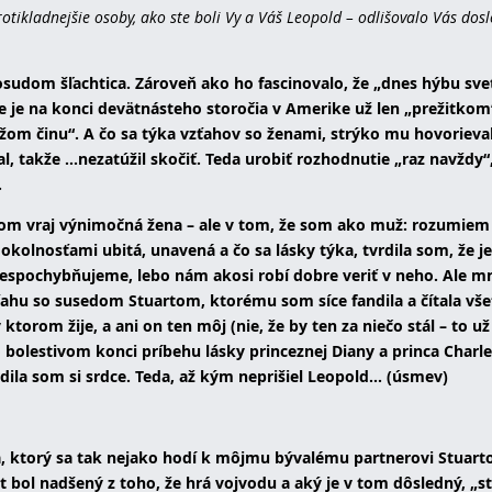
protikladnejšie osoby, ako ste boli Vy a Váš Leopold – odlišovalo Vás dos
osudom šľachtica. Zároveň ako ho fascinovalo, že „dnes hýbu sv
že je na konci devätnásteho storočia v Amerike už len „prežitkom
om činu“. A čo sa týka vzťahov so ženami, strýko mu hovorieval
, takže ...nezatúžil skočiť. Teda urobiť rozhodnutie „raz navždy“
.
la som vraj výnimočná žena – ale v tom, že som ako muž: rozumie
okolnosťami ubitá, unavená a čo sa lásky týka, tvrdila som, že je
nespochybňujeme, lebo nám akosi robí dobre veriť v neho. Ale mn
hu so susedom Stuartom, ktorému som síce fandila a čítala vše
ktorom žije, a ani on ten môj (nie, že by ten za niečo stál – to už
o bolestivom konci príbehu lásky princeznej Diany a princa Charl
vrdila som si srdce. Teda, až kým neprišiel Leopold... (úsmev)
a, ktorý sa tak nejako hodí k môjmu bývalému partnerovi Stuarto
at bol nadšený z toho, že hrá vojvodu a aký je v tom dôsledný, „st