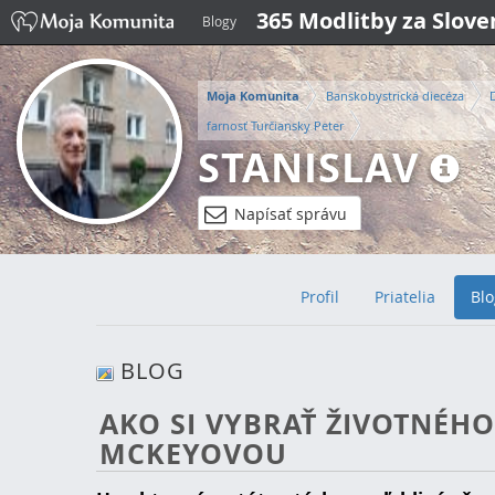
365 Modlitby za Slov
Blogy
Moja Komunita
Banskobystrická diecéza
farnosť Turčiansky Peter
STANISLAV
Napísať správu
Profil
Priatelia
Blo
BLOG
AKO SI VYBRAŤ ŽIVOTNÉH
MCKEYOVOU