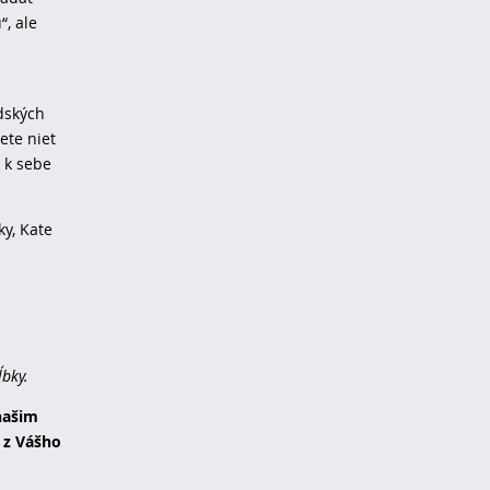
“, ale
udských
ete niet
 k sebe
ky, Kate
ĺbky.
našim
 z Vášho