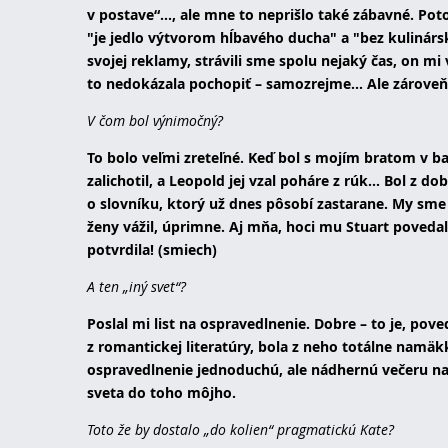
v postave“..., ale mne to neprišlo také zábavné. Poto
"je jedlo výtvorom hĺbavého ducha" a "bez kulinár
svojej reklamy, strávili sme spolu nejaký čas, on mi 
to nedokázala pochopiť – samozrejme... Ale zároveň 
V čom bol výnimočný?
To bolo veľmi zreteľné. Keď bol s mojím bratom v bar
zalichotil, a Leopold jej vzal poháre z rúk... Bol z 
o slovníku, ktorý už dnes pôsobí zastarane. My sme 
ženy vážil, úprimne. Aj mňa, hoci mu Stuart povedal
potvrdila! (smiech)
A ten „iný svet“?
Poslal mi list na ospravedlnenie. Dobre – to je, pov
z romantickej literatúry, bola z neho totálne namä
ospravedlnenie jednoduchú, ale nádhernú večeru na
sveta do toho môjho.
Toto že by dostalo „do kolien“ pragmatickú Kate?