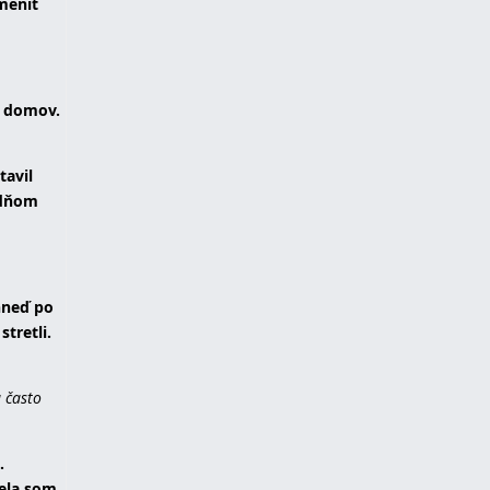
 meniť
o domov.
tavil
ždňom
hneď po
tretli.
a často
.
ela som,