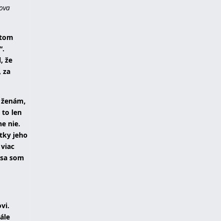
lova
etom
“.
, že
, za
m ženám,
 to len
e nie.
tky jeho
 viac
esa som
vi.
ále