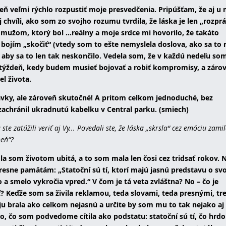
eň veľmi rýchlo rozpustiť moje presvedčenia. Pripúšťam, že aj u
ej chvíli, ako som zo svojho rozumu tvrdila, že láska je len „rozpr
mužom, ktorý bol ...reálny a moje srdce mi hovorilo, že takáto
 bojím „skočiť“ (vtedy som to ešte nemyslela doslova, ako sa to
, aby sa to len tak neskončilo. Vedela som, že v každú nedeľu so
ný týždeň, kedy budem musieť bojovať a robiť kompromisy, a zár
el života.
právky, ale zároveň skutočné! A pritom celkom jednoduché, bez
achránil ukradnutú kabelku v Central parku. (smiech)
e zatúžili veriť aj Vy... Povedali ste, že láska „skrsla“ cez emóciu zami
heň“?
la som životom ubitá, a to som mala len čosi cez tridsať rokov. 
resne pamätám: „Statoční sú tí, ktorí majú jasnú predstavu o svo
 a smelo vykročia vpred.“ V čom je tá veta zvláštna? No – čo je
? Keďže som sa živila reklamou, teda slovami, teda presnými, tr
ju brala ako celkom nejasnú a určite by som mu to tak nejako aj
a to, čo som podvedome cítila ako podstatu: statoční sú tí, čo hrd