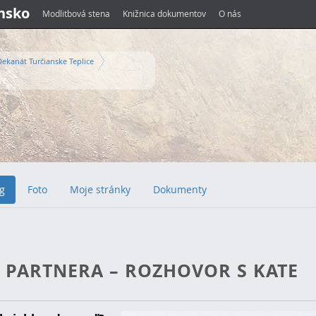
ensko
Modlitbová stena
Knižnica dokumentov
O nás
Dekanát Turčianske Teplice
g
Foto
Moje stránky
Dokumenty
O PARTNERA – ROZHOVOR S KATE