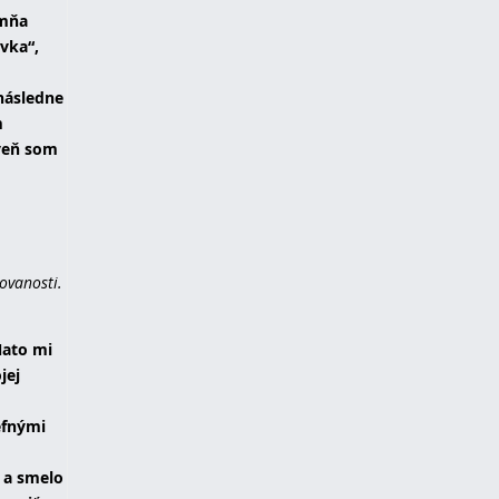
 mňa
ávka“,
 následne
m
oveň som
lovanosti.
Nato mi
jej
efnými
o a smelo