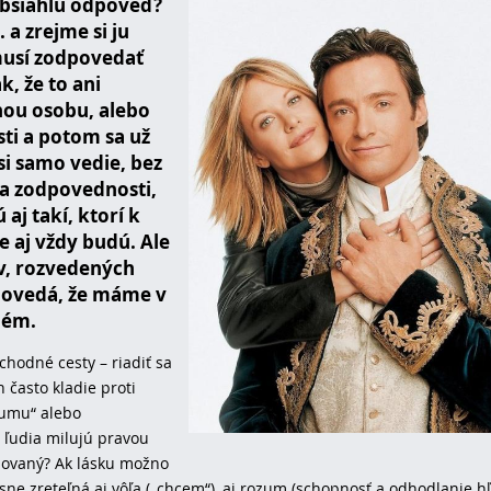
obsiahlu odpoveď?
 a zrejme si ju
musí zodpovedať
k, že to ani
uhou osobu, alebo
sti a potom sa už
si samo vedie, bez
 a zodpovednosti,
aj takí, ktorí k
e aj vždy budú. Ale
v, rozvedených
apovedá, že máme v
lém.
chodné cesty – riadiť sa
 často kladie proti
zumu“ alebo
ja ľudia milujú pravou
ažovaný? Ak lásku možno
asne zreteľná aj vôľa („chcem“), aj rozum (schopnosť a odhodlanie h