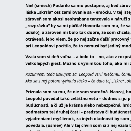
Nie! (smiech) Podarilo sa mu postupne, aj keď zárov
láska „skrsla“ cez zamilovanie sa – emóciu. V tej ist
zároveň som akosi neohrabane tancovala v náručí s 
„rozprávka“ by sa mi páčila! Hovorila som mu, že sa
udialo), a zároveň mi bolo tak dobre, že som chcela
otrávená, lebo viem, že po nej začne ďalší pracov
pri Leopoldovi pocítila, že to nemusí byť jediný mod
Vzala som si deň voľna... a bolo to – no, ako z roz
veľkolepých giest. Možno s výnimkou toho, ako mi z
Rozumiem, teda usilujem sa. Leopold veril niečomu, čomu st
Ako sa z nej potom vyvinula láska – čo dalo tej „iskre“ „o
Priznala som sa mu, že nie som statočná. Naozaj, bo
Leopold povedal takú zvláštnu vetu – dodnes si ju p
budúcnosti, a či už je krásna alebo nebezpečná, hrdo
podmetom tej druhej časti – predstava či budúcnosť
vyjadreniami myšlienok, za iných okolností by som 
povedala. (úsmev) Ale v tej chvíli som si z nej vzal