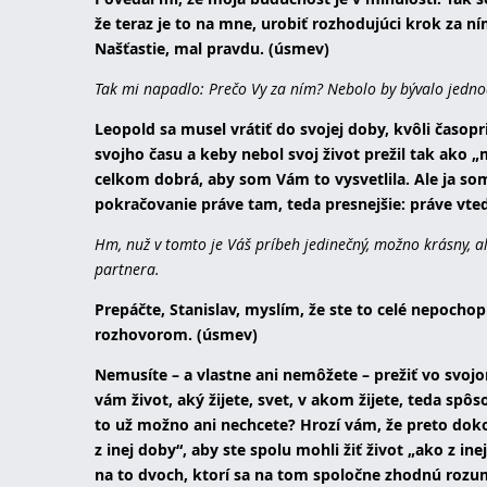
že teraz je to na mne, urobiť rozhodujúci krok za ní
Našťastie, mal pravdu. (úsmev)
Tak mi napadlo: Prečo Vy za ním? Nebolo by bývalo jedno
Leopold sa musel vrátiť do svojej doby, kvôli časop
svojho času a keby nebol svoj život prežil tak ako „
celkom dobrá, aby som Vám to vysvetlila. Ale ja som
pokračovanie práve tam, teda presnejšie: práve vted
Hm, nuž v tomto je Váš príbeh jedinečný, možno krásny, al
partnera.
Prepáčte, Stanislav, myslím, že ste to celé nepochopi
rozhovorom. (úsmev)
Nemusíte – a vlastne ani nemôžete – prežiť vo svojo
vám život, aký žijete, svet, v akom žijete, teda spô
to už možno ani nechcete? Hrozí vám, že preto dokon
z inej doby“, aby ste spolu mohli žiť život „ako z in
na to dvoch, ktorí sa na tom spoločne zhodnú rozum