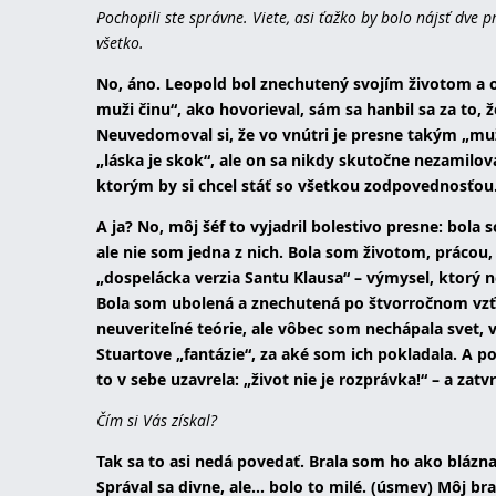
Pochopili ste správne. Viete, asi ťažko by bolo nájsť dve 
všetko.
No, áno. Leopold bol znechutený svojím životom a 
muži činu“, ako hovorieval, sám sa hanbil sa za to, 
Neuvedomoval si, že vo vnútri je presne takým „muž
„láska je skok“, ale on sa nikdy skutočne nezamiloval
ktorým by si chcel stáť so všetkou zodpovednosťou
A ja? No, môj šéf to vyjadril bolestivo presne: bo
ale nie som jedna z nich. Bola som životom, prácou, 
„dospelácka verzia Santu Klausa“ – výmysel, ktorý 
Bola som ubolená a znechutená po štvorročnom vzťa
neuveriteľné teórie, ale vôbec som nechápala svet, v 
Stuartove „fantázie“, za aké som ich pokladala. A p
to v sebe uzavrela: „život nie je rozprávka!“ – a zat
Čím si Vás získal?
Tak sa to asi nedá povedať. Brala som ho ako blázn
Správal sa divne, ale... bolo to milé. (úsmev) Môj br