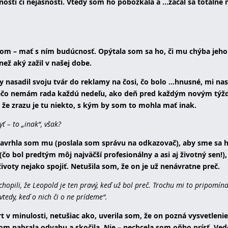
nosti či nejasnosti. Vtedy som ho pobozkala a ...začal sa totálne
dom – mať s ním budúcnosť. Opýtala som sa ho, či mu chýba jeh
ež aký zažil v našej dobe.
 nasadil svoju tvár do reklamy na čosi, čo bolo ...hnusné, mi nas
 prečo nemám rada každú nedeľu, ako deň pred každým novým tý
a že zrazu je tu niekto, s kým by som to mohla mať inak.
ť – to „inak“, však?
 a navrhla som mu (poslala som správu na odkazovač), aby sme sa 
o bol predtým môj najväčší profesionálny a asi aj životný sen!), s
ivoty nejako spojiť. Netušila som, že on je už nenávratne preč.
chopili, že Leopold je ten pravý, keď už bol preč. Trochu mi to pripomín
tedy, keď o nich či o ne prídeme“.
t v minulosti, netušiac ako, uverila som, že on pozná vysvetlenie
som nabrala odvahu a skočila. Nie – nechcela som oňho prísť. Ved