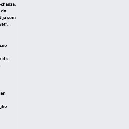
pochádza,
a do
eď ja som
et“...
acno
ld si
n
len
ojho