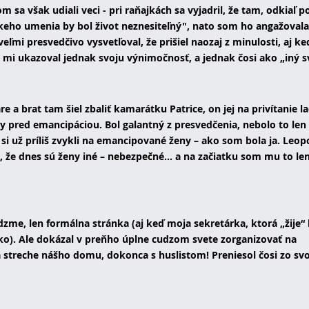
m sa však udiali veci - pri raňajkách sa vyjadril, že tam, odkiaľ 
skeho umenia by bol život neznesiteľný", nato som ho angažoval
veľmi presvedčivo vysvetľoval, že prišiel naozaj z minulosti, aj k
mi ukazoval jednak svoju výnimočnosť, a jednak čosi ako „iný sv
e a brat tam šiel zbaliť kamarátku Patrice, on jej na privítanie l
doby pred emancipáciou. Bol galantný z presvedčenia, nebolo to len
si už príliš zvykli na emancipované ženy – ako som bola ja. Leopo
, že dnes sú ženy iné – nebezpečné... a na začiatku som mu to le
edzme, len formálna stránka (aj keď moja sekretárka, ktorá „žije“ 
kko). Ale dokázal v preňho úplne cudzom svete zorganizovať na
 streche nášho domu, dokonca s huslistom! Preniesol čosi zo sv