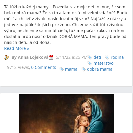
Tá túžba každej mamy... Povedia raz moje deti o mne, že som
bola dobrá mama? Že za to a tamto sú mi veľmi vďačné? Budú
môcť a chcieť v živote nasledovať môj vzor? Najťažšie otázky a
jedny z najdôležitejších pre ženu. Chceme zažiť túto životnú
výhru, nechceme sa minúť cieľa, túžime počas rokov i na konci
dostať a hrdo nosiť odznak DOBRÁ MAMA. Ten pravý bude od
našich detí...a od Boha.
Read More
»
By Anna Lojeková
5/11/22 8:25 PM
deti
rodina
materstvo
9712 Views,
0 Comments
mama
dobrá mama