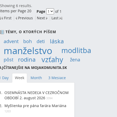
Showing 6 results.
Items per Page 20
Page
of 1
First
Previous
Next
Last
TÉMY, O KTORÝCH PÍŠEM
láska
(14)
advent
(9)
boh
(9)
deti
(12)
manželstvo
(30)
modlitba
(19)
vzťahy
(22)
rodina
(15)
pôst
(12)
žena
(9)
AJČÍTANEJŠIE NA MOJAKOMUNITA.SK
1 Day
Week
Month
3 Mesiace
OSEMNÁSTA NEDEĽA V CEZROČNOM
OBDOBÍ 2. august 2026
3394
Myšlienka pre pána farára Mariána
1203