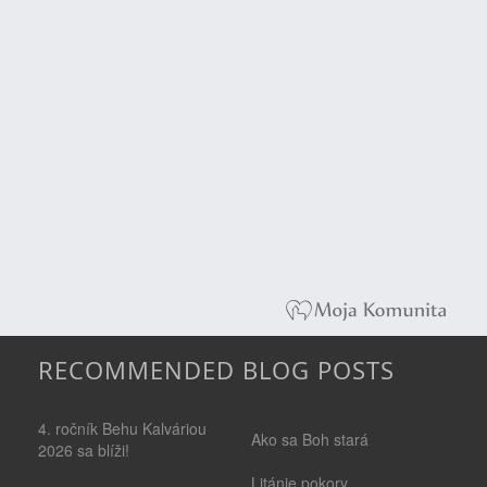
RECOMMENDED BLOG POSTS
4. ročník Behu Kalváriou
Ako sa Boh stará
2026 sa blíži!
Litánie pokory