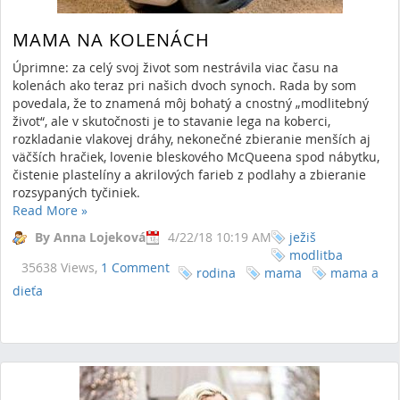
MAMA NA KOLENÁCH
Úprimne: za celý svoj život som nestrávila viac času na
kolenách ako teraz pri našich dvoch synoch. Rada by som
povedala, že to znamená môj bohatý a cnostný „modlitebný
život“, ale v skutočnosti je to stavanie lega na koberci,
rozkladanie vlakovej dráhy, nekonečné zbieranie menších aj
väčších hračiek, lovenie bleskového McQueena spod nábytku,
čistenie plastelíny a akrilových farieb z podlahy a zbieranie
rozsypaných tyčiniek.
Read More
»
By Anna Lojeková
4/22/18 10:19 AM
ježiš
modlitba
35638 Views,
1 Comment
rodina
mama
mama a
dieťa