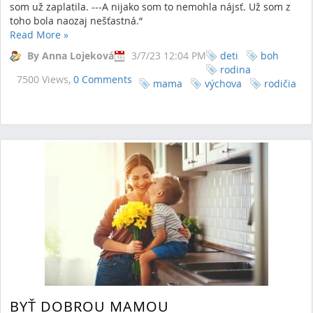
som už zaplatila. ---A nijako som to nemohla nájsť. Už som z
toho bola naozaj nešťastná.“
Read More
»
By Anna Lojeková
3/7/23 12:04 PM
deti
boh
rodina
7500 Views,
0 Comments
mama
výchova
rodičia
BYŤ DOBROU MAMOU