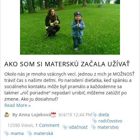
AKO SOM SI MATERSKÚ ZAČALA UŽÍVAŤ
Okolo nás je mnoho vzácnych vecí. Jednou z nich je MOŽNOSŤ
tráviť čas s našimi deťmi. Po narodení dieťatka, keď spánku a
sociálneho kontaktu môže byť pramálo a každodenne sa
takmer „nič poriadne“ nepodarí urobiť, môžeme zatúžiť po
zmene. Ako ju dosiahnuť?
Read More
»
By Anna Lojeková
6/4/19 12:44 PM
dieťa
rodičovstvo
12590 Views,
1 Comment
vďačnosť
materstvo
mama
materská