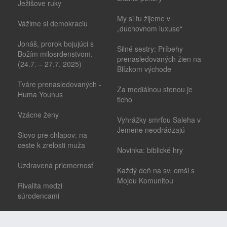
Ježišove ruky
My si tu žijeme v
Vážime si demokraciu
„duchovnom luxuse“
Jonáš, prorok bojujúci s
Silné sestry: Príbehy
Božím milosrdenstvom.
prenasledovaných žien na
(24.7. – 27.7. 2025)
Blízkom východe
Tváre prenasledovaných -
Za mediálnou stenou je
Huma Younus
ticho
Vzácne ženy
Vyhrážky smrťou Saleha v
Jemene neodrádzajú
Slovo pre chlapov: na
ceste k zrelosti muža
Novinka: biblické hry
Uzdravená priemernosť
Každý deň na sv. omši s
Mojou Komunitou
Rivalita medzi
súrodencami