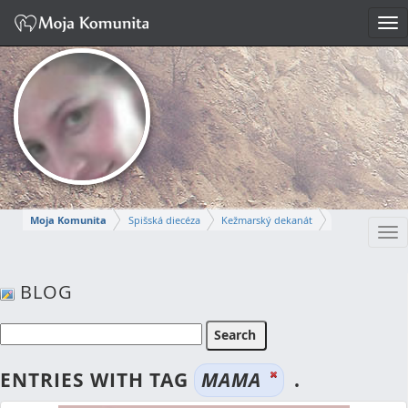
Tog
nav
Moja Komunita
Spišská diecéza
Kežmarský dekanát
Tog
Farnosť Kežmarok
nav
ANNA
BLOG
Napísať správu
ENTRIES WITH TAG
MAMA
.