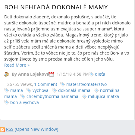
BOH NEHĽADÁ DOKONALÉ MAMY
Deti dokonalo zladené, dokonalo poslušné, sladučké, tie
staršie dokonalo úspešné, múdre a bohaté a pri nich dokonalo
nastajlovaná príjemne usmievajúca sa „super mama“, ktorá
všetko ovláda a všetko zvláda. Magazínový trend, ktorý prijalo
až príliš veľa mám má ale dokonale hrozný výsledok: mimo
selfie záberu sedí zničená mama a deti vôbec neoplývajú
šťastím. Verím, že to vôbec nie je to, čo pre nás chce Boh- a vo
svojom živote by sme predsa mali chcieť len Jeho vôľu.
Read More
»
By Anna Lojeková
1/15/18 4:58 PM
dieťa
26755 Views,
1 Comment
materstvomaterstvo
mama
výchova
dokonalá mama
normálna
mama
chcembytnormalnamama
milujúca matka
boh a výchova
RSS
(Opens New Window)