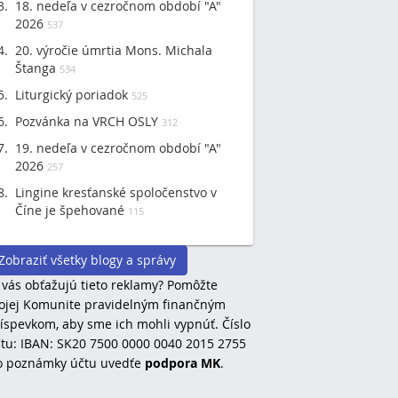
18. nedeľa v cezročnom období "A"
2026
537
20. výročie úmrtia Mons. Michala
Štanga
534
Liturgický poriadok
525
Pozvánka na VRCH OSLY
312
19. nedeľa v cezročnom období "A"
2026
257
Lingine kresťanské spoločenstvo v
Číne je špehované
115
Zobraziť všetky blogy a správy
 vás obťažujú tieto reklamy? Pomôžte
jej Komunite pravidelným finančným
íspevkom, aby sme ich mohli vypnúť. Číslo
tu: IBAN: SK20 7500 0000 0040 2015 2755
o poznámky účtu uvedťe
podpora MK
.