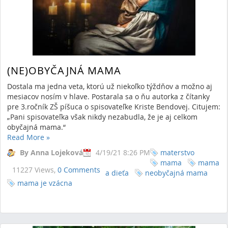
(NE)OBYČAJNÁ MAMA
Dostala ma jedna veta, ktorú už niekoľko týždňov a možno aj
mesiacov nosím v hlave. Postarala sa o ňu autorka z čítanky
pre 3.ročník ZŠ píšuca o spisovateľke Kriste Bendovej. Citujem:
„Pani spisovateľka však nikdy nezabudla, že je aj celkom
obyčajná mama.“
Read More
»
By Anna Lojeková
4/19/21 8:26 PM
materstvo
mama
mama
11227 Views,
0 Comments
a dieťa
neobyčajná mama
mama je vzácna