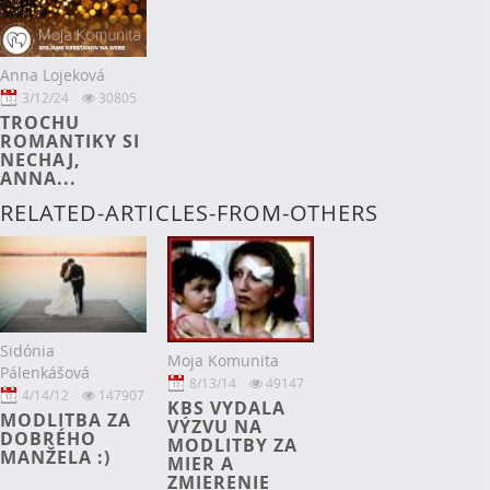
Anna Lojeková
3/12/24
30805
TROCHU
ROMANTIKY SI
NECHAJ,
ANNA...
RELATED-ARTICLES-FROM-OTHERS
Sidónia
Moja Komunita
Pálenkášová
8/13/14
49147
4/14/12
147907
KBS VYDALA
MODLITBA ZA
VÝZVU NA
DOBRÉHO
MODLITBY ZA
MANŽELA :)
MIER A
ZMIERENIE