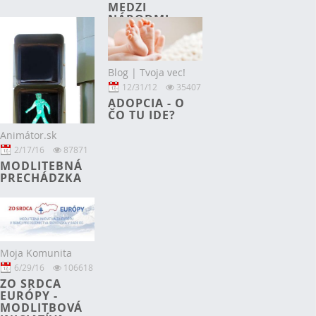
MEDZI
NÁRODMI
Blog | Tvoja vec!
12/31/12
35407
ADOPCIA - O
ČO TU IDE?
Animátor.sk
2/17/16
87871
MODLITEBNÁ
PRECHÁDZKA
Moja Komunita
6/29/16
106618
ZO SRDCA
EURÓPY -
MODLITBOVÁ