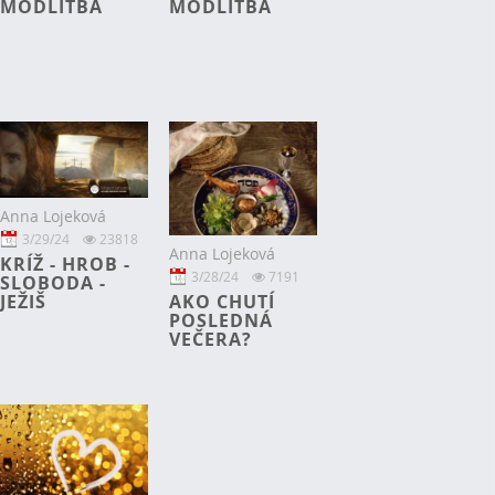
MODLITBA
MODLITBA
Anna Lojeková
3/29/24
23818
Anna Lojeková
KRÍŽ - HROB -
3/28/24
7191
SLOBODA -
AKO CHUTÍ
JEŽIŠ
POSLEDNÁ
VEČERA?