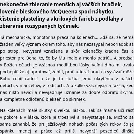
nekonečné zbieranie menších aj väčších hračiek,
lovenie bleskového McQueena spod nábytku,
čistenie plastelíny a akrilových farieb z podlahy a
zbieranie rozsypaných tyčiniek.
Tá mechanická, monotónna práca na kolenách... Zdá sa, že nemá
žiaden veľký význam okrem toho, aby nás nezasypal neporiadok až
po strop. Nevyzerá vznešene a skôr kolenačky kradne čas a
priestor pre Boha, to, čo by Mu malo a mohlo patriť... A predsa:
v Božích očiach je vzácnou modlitbou lásky. Veľmi dlho mi trvalo
pochopiť, že aj upratovať, žehliť, prať, utierať prach a vysávať môže
Bohu robiť radosť a že je to služba Jemu ukrytému v našich
deťoch, v manželovi, v rodičoch. A o koľko vzácnejšia a ťažšia, keď
nás nikto nevidí a nevyjadruje uznanie za dobre odpratú škvrnu
a kompletne odloženú bielizeň do skriniek.
Na kolenách malé skutky s veľkou láskou. Tak sa mama učí rásť
v pokore a v láske, ktorá je trpezlivá a nevystatuje sa. Možno sa
sama zahanbí, že pri Ježišových nohách počas tých rokov, čo je
spánku menej a práce až príliš, nevydrží posedieť dlhšie