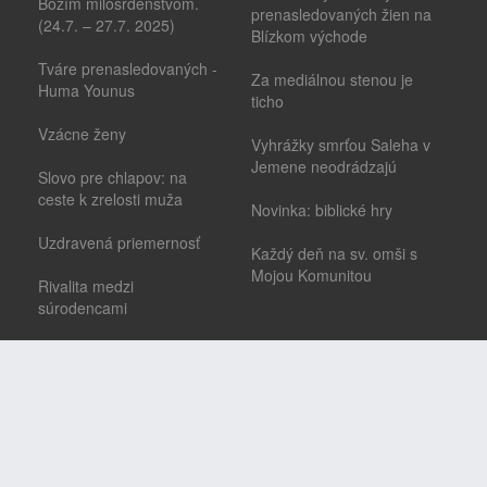
Božím milosrdenstvom.
prenasledovaných žien na
(24.7. – 27.7. 2025)
Blízkom východe
Tváre prenasledovaných -
Za mediálnou stenou je
Huma Younus
ticho
Vzácne ženy
Vyhrážky smrťou Saleha v
Jemene neodrádzajú
Slovo pre chlapov: na
ceste k zrelosti muža
Novinka: biblické hry
Uzdravená priemernosť
Každý deň na sv. omši s
Mojou Komunitou
Rivalita medzi
súrodencami