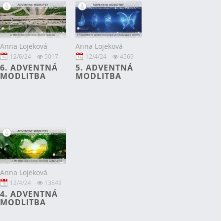
Anna Lojeková
Anna Lojeková
12/6/24
5017
12/4/24
4569
6. ADVENTNÁ
5. ADVENTNÁ
MODLITBA
MODLITBA
Anna Lojeková
12/4/24
13849
4. ADVENTNÁ
MODLITBA