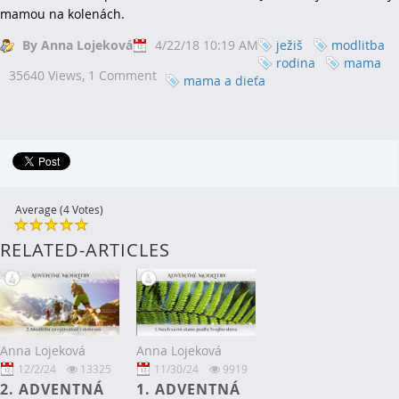
mamou na kolenách.
By Anna Lojeková
4/22/18 10:19 AM
ježiš
modlitba
rodina
mama
35640 Views,
1 Comment
mama a dieťa
Average (4 Votes)
RELATED-ARTICLES
Anna Lojeková
Anna Lojeková
12/2/24
13325
11/30/24
9919
2. ADVENTNÁ
1. ADVENTNÁ