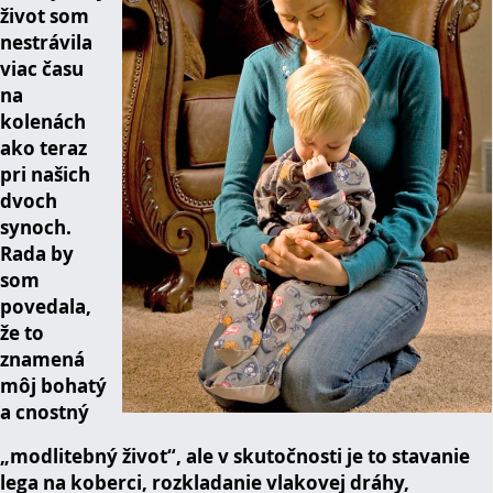
život som
nestrávila
viac času
na
kolenách
ako teraz
pri našich
dvoch
synoch.
Rada by
som
povedala,
že to
znamená
môj bohatý
a cnostný
„modlitebný život“, ale v skutočnosti je to stavanie
lega na koberci, rozkladanie vlakovej dráhy,