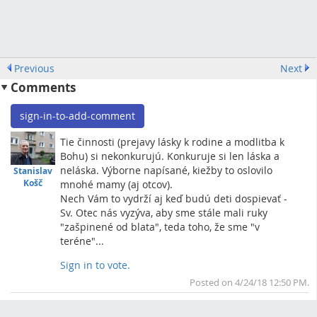
Previous
Next
Comments
sign-in-to-add-comment
Tie činnosti (prejavy lásky k rodine a modlitba k
Bohu) si nekonkurujú. Konkuruje si len láska a
neláska. Výborne napísané, kiežby to oslovilo
Stanislav
Košč
mnohé mamy (aj otcov).
Nech Vám to vydrží aj keď budú deti dospievať -
Sv. Otec nás vyzýva, aby sme stále mali ruky
"zašpinené od blata", teda toho, že sme "v
teréne"...
Sign in to vote.
To
Posted on 4/24/18 12:50 PM.