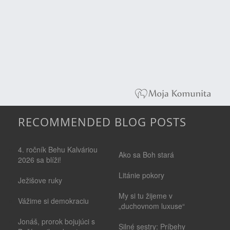
RECOMMENDED BLOG POSTS
4. ročník Behu Kalváriou
Ako sa Boh stará
2026 sa blíži!
Litánie pokory
Ježišove ruky
My si tu žijeme v
Vážime si demokraciu
„duchovnom luxuse“
Jonáš, prorok bojujúci s
Silné sestry: Príbehy