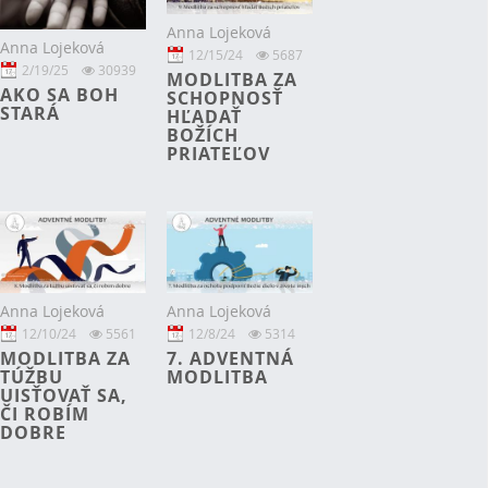
Anna Lojeková
Anna Lojeková
12/15/24
5687
2/19/25
30939
MODLITBA ZA
AKO SA BOH
SCHOPNOSŤ
STARÁ
HĽADAŤ
BOŽÍCH
PRIATEĽOV
Anna Lojeková
Anna Lojeková
12/10/24
5561
12/8/24
5314
MODLITBA ZA
7. ADVENTNÁ
TÚŽBU
MODLITBA
UISŤOVAŤ SA,
ČI ROBÍM
DOBRE