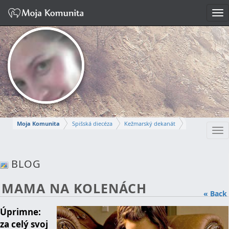
Tog
nav
Moja Komunita
Spišská diecéza
Kežmarský dekanát
Tog
Farnosť Kežmarok
nav
ANNA
BLOG
Napísať správu
MAMA NA KOLENÁCH
« Back
Úprimne:
za celý svoj