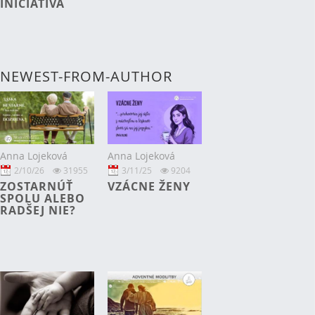
INICIATÍVA
NEWEST-FROM-AUTHOR
Anna Lojeková
Anna Lojeková
2/10/26
31955
3/11/25
9204
ZOSTARNÚŤ
VZÁCNE ŽENY
SPOLU ALEBO
RADŠEJ NIE?