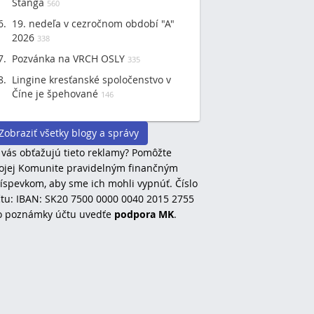
Štanga
560
19. nedeľa v cezročnom období "A"
2026
338
Pozvánka na VRCH OSLY
335
Lingine kresťanské spoločenstvo v
Číne je špehované
146
Zobraziť všetky blogy a správy
 vás obťažujú tieto reklamy? Pomôžte
jej Komunite pravidelným finančným
íspevkom, aby sme ich mohli vypnúť. Číslo
tu: IBAN: SK20 7500 0000 0040 2015 2755
o poznámky účtu uvedťe
podpora MK
.