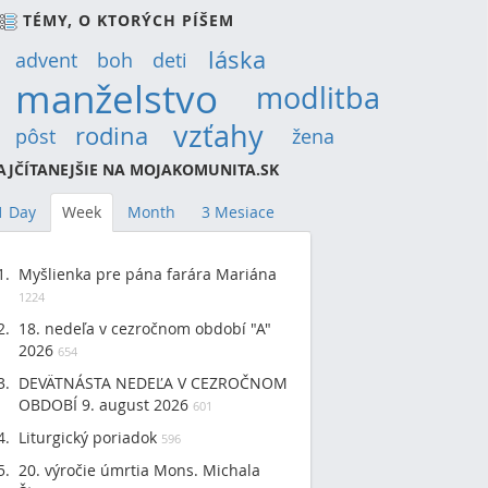
TÉMY, O KTORÝCH PÍŠEM
láska
(14)
advent
(9)
boh
(9)
deti
(12)
manželstvo
(30)
modlitba
(19)
vzťahy
(22)
rodina
(15)
pôst
(12)
žena
(9)
AJČÍTANEJŠIE NA MOJAKOMUNITA.SK
1 Day
Week
Month
3 Mesiace
Myšlienka pre pána farára Mariána
1224
18. nedeľa v cezročnom období "A"
2026
654
DEVÄTNÁSTA NEDEĽA V CEZROČNOM
OBDOBÍ 9. august 2026
601
Liturgický poriadok
596
20. výročie úmrtia Mons. Michala