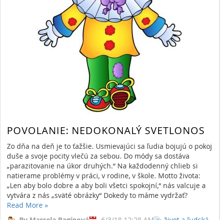
POVOLANIE: NEDOKONALÝ SVETLONOS
Zo dňa na deň je to ťažšie. Usmievajúci sa ľudia bojujú o pokoj
duše a svoje pocity vlečú za sebou. Do módy sa dostáva
„parazitovanie na úkor druhých.“ Na každodenný chlieb si
natierame problémy v práci, v rodine, v škole. Motto života:
„Len aby bolo dobre a aby boli všetci spokojní,“ nás valcuje a
vytvára z nás „sväté obrázky“ Dokedy to máme vydržať?
Read More
»
By Marcela Bagínová
6/3/18 12:28 AM
život a ľudská