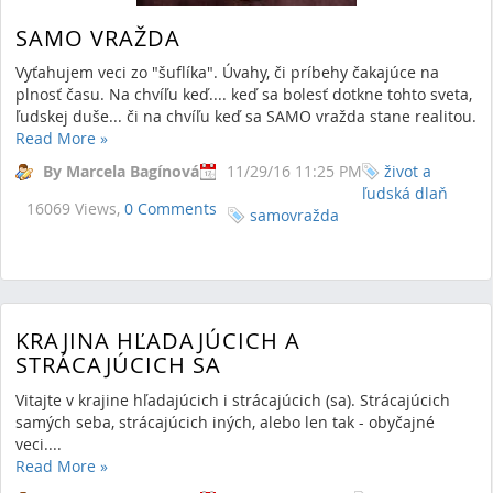
SAMO VRAŽDA
Vyťahujem veci zo "šuflíka". Úvahy, či príbehy čakajúce na
plnosť času. Na chvíľu keď.... keď sa bolesť dotkne tohto sveta,
ľudskej duše... či na chvíľu keď sa SAMO vražda stane realitou.
Read More
»
By Marcela Bagínová
11/29/16 11:25 PM
život a
ľudská dlaň
16069 Views,
0 Comments
samovražda
KRAJINA HĽADAJÚCICH A
STRÁCAJÚCICH SA
Vitajte v krajine hľadajúcich i strácajúcich (sa). Strácajúcich
samých seba, strácajúcich iných, alebo len tak - obyčajné
veci....
Read More
»