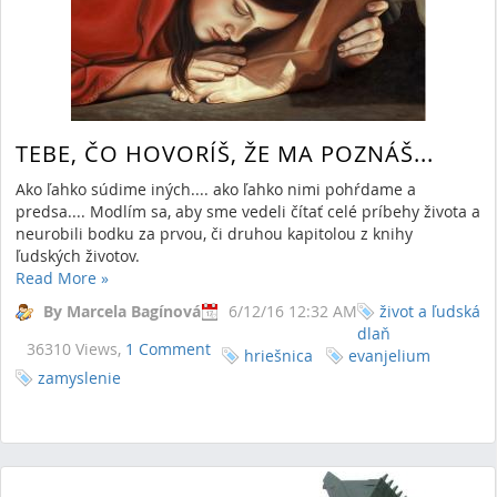
TEBE, ČO HOVORÍŠ, ŽE MA POZNÁŠ...
Ako ľahko súdime iných.... ako ľahko nimi pohŕdame a
predsa.... Modlím sa, aby sme vedeli čítať celé príbehy života a
neurobili bodku za prvou, či druhou kapitolou z knihy
ľudských životov.
Read More
»
By Marcela Bagínová
6/12/16 12:32 AM
život a ľudská
dlaň
36310 Views,
1 Comment
hriešnica
evanjelium
zamyslenie