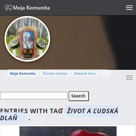
Tog
nav
Moja Komunita
Žilinská diecéza
Dekanát Ilava
Tog
Farnosť Ilava
nav
MARCELA
ENTRIES WITH TAG
ŽIVOT A ĽUDSKÁ
Napísať správu
DLAŇ
.