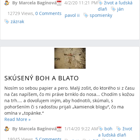
By Marcela Bagínová
4/2/20 11:21 PM
život a ľudská
dlaň
ján
12729 Views,
0 Comments
pavol ii
spomienky
zázrak
SKÚSENÝ BOH A BLATO
Nosím so sebou papier a pero. Malý zošit, do ktorého si z času
na čas napíšem, čo mi práve brnklo do nosa... Chodím s kožou
na trh.... a dovoľujem iným, aby hodnotili, skúmali, s
pohoršením či s radosťou prijali „kamienok blogu“, čo ma
omína v „topánke.“
Read More
»
By Marcela Bagínová
1/14/20 9:22 AM
boh
život
a ľudská dlaň
18045 Views,
5 Comments