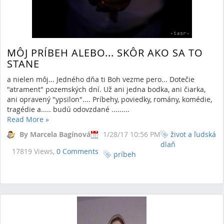
MÔJ PRÍBEH ALEBO... SKÔR AKO SA TO
STANE
a nielen môj... Jedného dňa ti Boh vezme pero... Dotečie
"atrament" pozemských dní. Už ani jedna bodka, ani čiarka,
ani opravený "ypsilon".... Príbehy, poviedky, romány, komédie,
tragédie a..... budú odovzdané .........
Read More
»
By Marcela Bagínová
1/28/17 10:56 PM
život a ľudská
dlaň
17819 Views,
0 Comments
príbeh