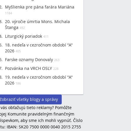
Myšlienka pre pána farára Mariána
1184
20. výročie úmrtia Mons. Michala
Štanga
492
Liturgický poriadok
411
18. nedeľa v cezročnom období "A"
2026
405
Farske oznamy Donovaly
263
Pozvánka na VRCH OSLY
228
19. nedeľa v cezročnom období "A"
2026
186
Zobraziť všetky blogy a správy
 vás obťažujú tieto reklamy? Pomôžte
jej Komunite pravidelným finančným
íspevkom, aby sme ich mohli vypnúť. Číslo
tu: IBAN: SK20 7500 0000 0040 2015 2755