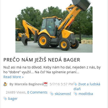
PREČO NÁM JEŽIŠ NEDÁ BAGER
Nuž asi má na to dôvod. Keby nám ho dal, nejeden z nás, by
ho "dobre" využil... Na čo? Na splnenie prianí...
Read More
»
By Marcela Bagínová
5/7/16 5:57 PM
život a ľudská
dlaň
24489 Views,
0 Comments
skúsenosť
modlitba
bager