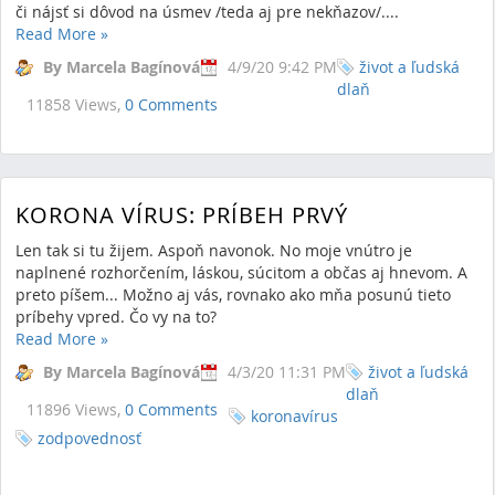
či nájsť si dôvod na úsmev /teda aj pre nekňazov/....
Read More
»
By Marcela Bagínová
4/9/20 9:42 PM
život a ľudská
dlaň
11858 Views,
0 Comments
KORONA VÍRUS: PRÍBEH PRVÝ
Len tak si tu žijem. Aspoň navonok. No moje vnútro je
naplnené rozhorčením, láskou, súcitom a občas aj hnevom. A
preto píšem... Možno aj vás, rovnako ako mňa posunú tieto
príbehy vpred. Čo vy na to?
Read More
»
By Marcela Bagínová
4/3/20 11:31 PM
život a ľudská
dlaň
11896 Views,
0 Comments
koronavírus
zodpovednosť