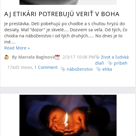
AJ ETIKÁRI POTREBUJÚ VERIŤ V BOHA
Je prestávka. Deti pobehujú po chodbe a s chuťou hryzú do
desiaty. Mať "dozor" je skvelé.... Dozviem sa veľa. Od tých, čo
chodia na náboženstvo i od tých druhých..... No dnes je to
iné....
Read More
»
By Marcela Bagínová
2/3/17 10:06 PM
život a ľudská
dlaň
príbeh
17445 Views,
1 Comment
náboženstvo
etika