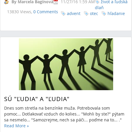
By Marcela Bagínová
11/27/16 1:59 AM
život a ľudská
dlaň
13830 Views,
0 Comments
advent
otec
hľadanie
SÚ "ĽUDIA" A "ĽUDIA"
Dnes som stretla na benzínke muža. Potrebovala som
pomoc... Dotlakovať vzduch do kolies... "Mohli by ste?" pýtam
sa nesmelo... "Samozrejme, nech sa páči... poďme na to... ."
Read More
»