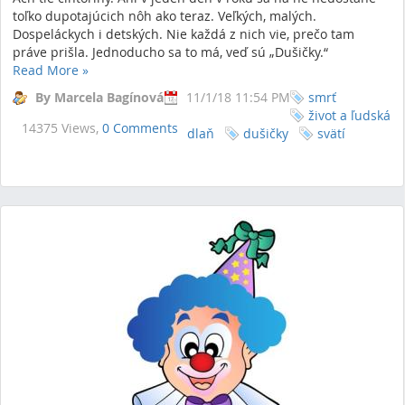
toľko dupotajúcich nôh ako teraz. Veľkých, malých.
Dospeláckych i detských. Nie každá z nich vie, prečo tam
práve prišla. Jednoducho sa to má, veď sú „Dušičky.“
Read More
»
By Marcela Bagínová
11/1/18 11:54 PM
smrť
život a ľudská
14375 Views,
0 Comments
dlaň
dušičky
svätí