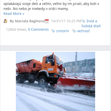
oplakávajú svoje deti a veľmi, veľmi by im priali, aby boli v
nebi. No nebo je niekedy v srdci mamy.
Read More
»
By Marcela Bagínová
10/31/17 10:25 PM
život a
ľudská dlaň
12604 Views,
0 Comments
cintorín
večnosť