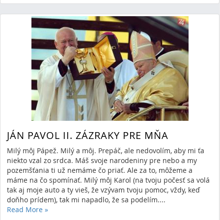
JÁN PAVOL II. ZÁZRAKY PRE MŇA
Milý môj Pápež. Milý a môj. Prepáč, ale nedovolím, aby mi ťa
niekto vzal zo srdca. Máš svoje narodeniny pre nebo a my
pozemšťania ti už nemáme čo priať. Ale za to, môžeme a
máme na čo spomínať. Milý môj Karol (na tvoju počesť sa volá
tak aj moje auto a ty vieš, že vzývam tvoju pomoc, vždy, keď
doňho prídem), tak mi napadlo, že sa podelím....
Read More
»