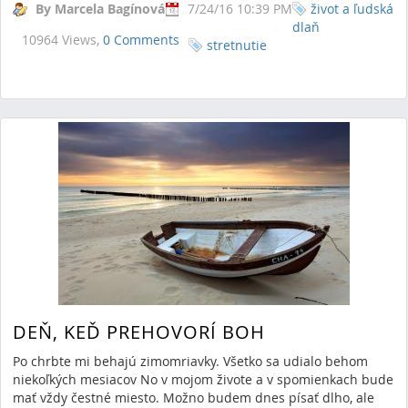
By Marcela Bagínová
7/24/16 10:39 PM
život a ľudská
dlaň
10964 Views,
0 Comments
stretnutie
DEŇ, KEĎ PREHOVORÍ BOH
Po chrbte mi behajú zimomriavky. Všetko sa udialo behom
niekoľkých mesiacov No v mojom živote a v spomienkach bude
mať vždy čestné miesto. Možno budem dnes písať dlho, ale