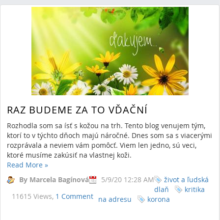
RAZ BUDEME ZA TO VĎAČNÍ
Rozhodla som sa ísť s kožou na trh. Tento blog venujem tým,
ktorí to v týchto dňoch majú náročné. Dnes som sa s viacerými
rozprávala a neviem vám pomôcť. Viem len jedno, sú veci,
ktoré musíme zakúsiť na vlastnej koži.
Read More
»
By Marcela Bagínová
5/9/20 12:28 AM
život a ľudská
dlaň
kritika
11615 Views,
1 Comment
na adresu
korona