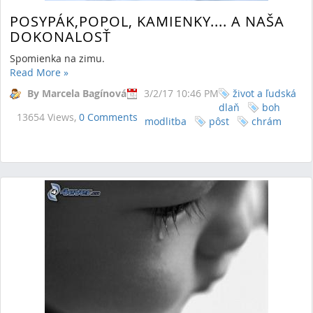
POSYPÁK,POPOL, KAMIENKY.... A NAŠA
DOKONALOSŤ
Spomienka na zimu.
Read More
»
By Marcela Bagínová
3/2/17 10:46 PM
život a ľudská
dlaň
boh
13654 Views,
0 Comments
modlitba
pôst
chrám