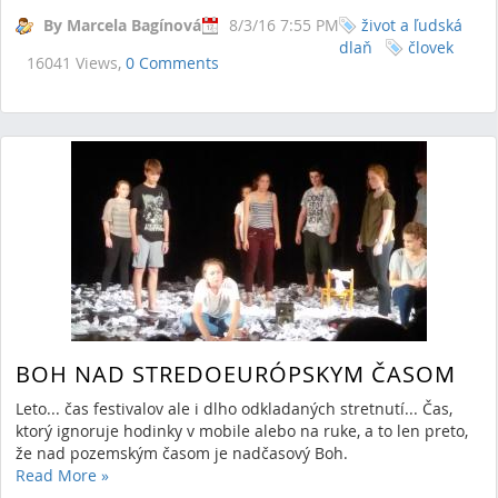
By Marcela Bagínová
8/3/16 7:55 PM
život a ľudská
dlaň
človek
16041 Views,
0 Comments
BOH NAD STREDOEURÓPSKYM ČASOM
Leto... čas festivalov ale i dlho odkladaných stretnutí... Čas,
ktorý ignoruje hodinky v mobile alebo na ruke, a to len preto,
že nad pozemským časom je nadčasový Boh.
Read More
»