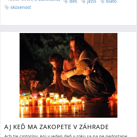
deti
ježiš
blato
skúsenosť
AJ KEĎ MA ZAKOPETE V ZÁHRADE
Ach tie cintoríny. Ani v jeden deň v roku sa na ne nedostane