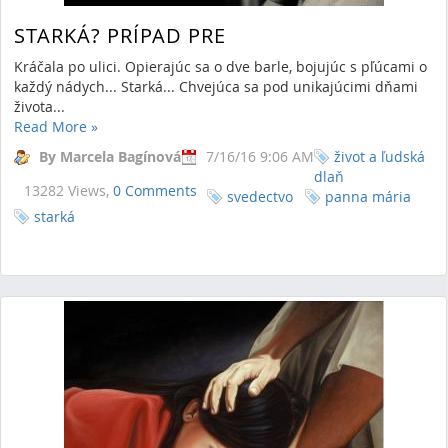
STARKÁ? PRÍPAD PRE
Kráčala po ulici. Opierajúc sa o dve barle, bojujúc s pľúcami o
každý nádych... Starká... Chvejúca sa pod unikajúcimi dňami
života...
Read More
»
By Marcela Bagínová
7/16/16 9:06 AM
život a ľudská
dlaň
13282 Views,
0 Comments
svedectvo
panna mária
starká