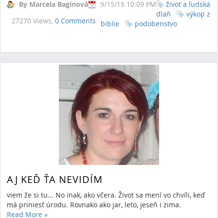
By Marcela Bagínová
9/15/16 10:09 PM
život a ľudská
dlaň
výkop z
27270 Views,
0 Comments
biblie
podobenstvo
AJ KEĎ ŤA NEVIDÍM
viem že si tu... No inak, ako včera. Život sa mení vo chvíli, keď
má priniesť úrodu. Rovnako ako jar, leto, jeseň i zima.
Read More
»