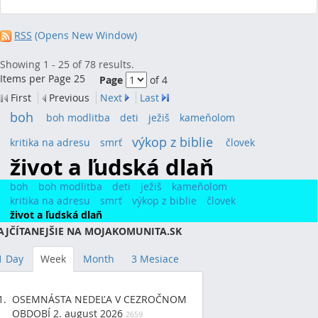
RSS
(Opens New Window)
Showing 1 - 25 of 78 results.
Items per Page 25
Page
of 4
First
Previous
Next
Last
boh
(24)
boh modlitba
(7)
deti
(14)
ježiš
(9)
kameňolom
(7)
výkop z biblie
(20)
kritika na adresu
(9)
smrť
(11)
človek
(8)
život a ľudská dlaň
(78)
boh
boh modlitba
deti
ježiš
kameňolom
kritika na adresu
smrť
výkop z biblie
človek
život a ľudská dlaň
AJČÍTANEJŠIE NA MOJAKOMUNITA.SK
1 Day
Week
Month
3 Mesiace
OSEMNÁSTA NEDEĽA V CEZROČNOM
OBDOBÍ 2. august 2026
2659