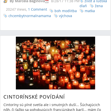
By Marcela Bagínová
8/28/17 11:38 PM
život a ľudská
dlaň
žena
20247 Views,
1 Comment
boh modlitba
matka
chcembytnormalnamama
výchova
CINTORÍNSKÉ POVÍDÁNÍ
Cintoríny sú plné svetla ale i smutných duší... Šúchajúcich
nôh, či ťažko sa pohybujúcich francúzskych barlí... mám čo