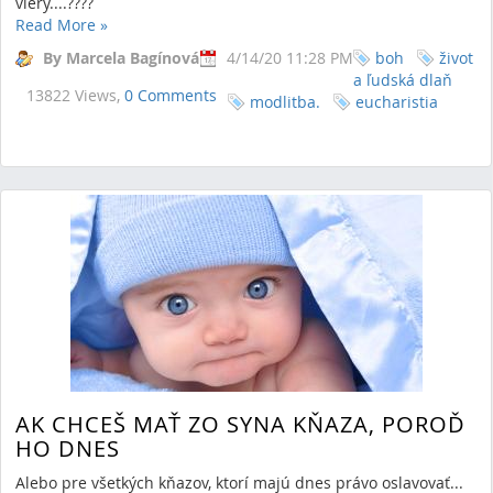
viery....????
Read More
»
By Marcela Bagínová
4/14/20 11:28 PM
boh
život
a ľudská dlaň
13822 Views,
0 Comments
modlitba.
eucharistia
AK CHCEŠ MAŤ ZO SYNA KŇAZA, POROĎ
HO DNES
Alebo pre všetkých kňazov, ktorí majú dnes právo oslavovať...