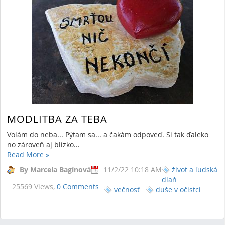
MODLITBA ZA TEBA
Volám do neba... Pýtam sa... a čakám odpoveď. Si tak ďaleko
no zároveň aj blízko...
Read More
»
By Marcela Bagínová
11/2/22 10:18 AM
život a ľudská
dlaň
25569 Views,
0 Comments
večnosť
duše v očistci