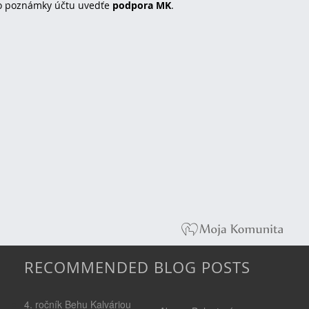
o poznámky účtu uvedťe
podpora MK
.
RECOMMENDED BLOG POSTS
4. ročník Behu Kalváriou