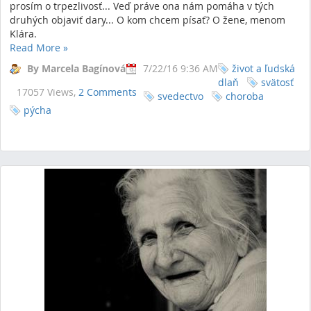
prosím o trpezlivosť... Veď práve ona nám pomáha v tých
druhých objaviť dary... O kom chcem písať? O žene, menom
Klára.
Read More
»
By Marcela Bagínová
7/22/16 9:36 AM
život a ľudská
dlaň
svätosť
17057 Views,
2 Comments
svedectvo
choroba
pýcha