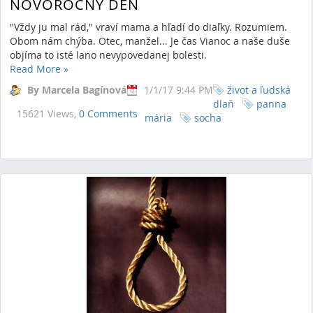
NOVOROČNÝ DEŇ
"Vždy ju mal rád," vraví mama a hľadí do diaľky. Rozumiem.
Obom nám chýba. Otec, manžel... Je čas Vianoc a naše duše
objíma to isté lano nevypovedanej bolesti.
Read More
»
By Marcela Bagínová
1/1/17 9:44 PM
život a ľudská
dlaň
panna
15621 Views,
0 Comments
mária
socha