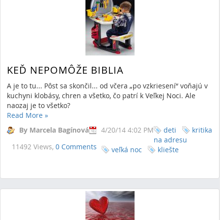
KEĎ NEPOMÔŽE BIBLIA
A je to tu... Pôst sa skončil... od včera „po vzkriesení“ voňajú v
kuchyni klobásy, chren a všetko, čo patrí k Veľkej Noci. Ale
naozaj je to všetko?
Read More
»
By Marcela Bagínová
4/20/14 4:02 PM
deti
kritika
na adresu
11492 Views,
0 Comments
veľká noc
kliešte