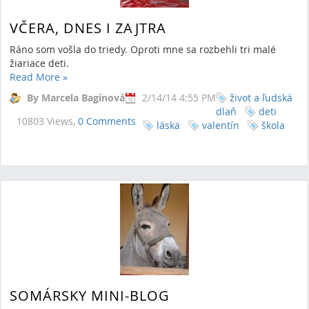
VČERA, DNES I ZAJTRA
Ráno som vošla do triedy. Oproti mne sa rozbehli tri malé
žiariace deti.
Read More
»
By Marcela Bagínová
2/14/14 4:55 PM
život a ľudská
dlaň
deti
10803 Views,
0 Comments
láska
valentín
škola
SOMÁRSKY MINI-BLOG