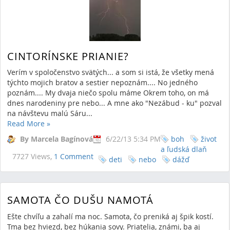
CINTORÍNSKE PRIANIE?
Verím v spoločenstvo svätých... a som si istá, že všetky mená
týchto mojich bratov a sestier nepoznám.... No jedného
poznám.... My dvaja niečo spolu máme Okrem toho, on má
dnes narodeniny pre nebo... A mne ako "Nezábud - ku" pozval
na návštevu malú Sáru...
Read More
»
By Marcela Bagínová
6/22/13 5:34 PM
boh
život
a ľudská dlaň
7727 Views,
1 Comment
deti
nebo
dážď
SAMOTA ČO DUŠU NAMOTÁ
Ešte chvíľu a zahalí ma noc. Samota, čo preniká aj špik kostí.
Tma bez hviezd, bez húkania sovy. Priatelia, známi, ba aj