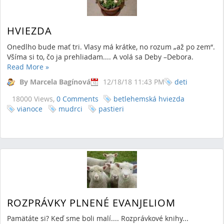
HVIEZDA
Onedlho bude mať tri. Vlasy má krátke, no rozum „až po zem“.
Všíma si to, čo ja prehliadam.... A volá sa Deby –Debora.
Read More
»
By Marcela Bagínová
12/18/18 11:43 PM
deti
18000 Views,
0 Comments
betlehemská hviezda
vianoce
mudrci
pastieri
ROZPRÁVKY PLNENÉ EVANJELIOM
Pamätáte si? Keď sme boli malí.... Rozprávkové knihy...