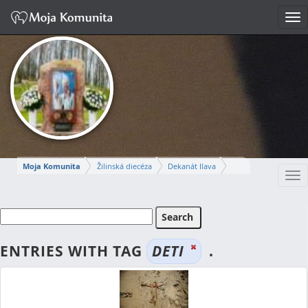
Tog
nav
Moja Komunita
Žilinská diecéza
Dekanát Ilava
Tog
Farnosť Ilava
nav
MARCELA
ENTRIES WITH TAG
DETI
.
Napísať správu