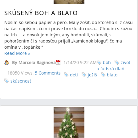
SKÚSENÝ BOH A BLATO
Nosím so sebou papier a pero. Malý zošit, do ktorého si z času
na čas napíšem, čo mi práve brnklo do nosa... Chodím s kožou
na trh.... a dovoľujem iným, aby hodnotili, skúmali, s
pohoršením či s radosťou prijali „kamienok blogu“, čo ma
omína v „topánke.“
Read More
»
By Marcela Bagínová
1/14/20 9:22 AM
boh
život
a ľudská dlaň
18050 Views,
5 Comments
deti
ježiš
blato
skúsenosť