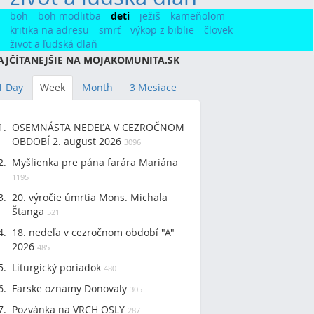
boh
boh modlitba
deti
ježiš
kameňolom
kritika na adresu
smrť
výkop z biblie
človek
život a ľudská dlaň
AJČÍTANEJŠIE NA MOJAKOMUNITA.SK
1 Day
Week
Month
3 Mesiace
OSEMNÁSTA NEDEĽA V CEZROČNOM
OBDOBÍ 2. august 2026
3096
Myšlienka pre pána farára Mariána
1195
20. výročie úmrtia Mons. Michala
Štanga
521
18. nedeľa v cezročnom období "A"
2026
485
Liturgický poriadok
480
Farske oznamy Donovaly
305
Pozvánka na VRCH OSLY
287