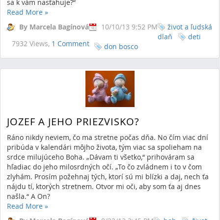
sa k vám nasťahuje?“
Read More
»
By Marcela Bagínová
10/10/13 9:52 PM
život a ľudská
dlaň
deti
7932 Views,
1 Comment
don bosco
JOZEF A JEHO PRIEZVISKO?
Ráno nikdy neviem, čo ma stretne počas dňa. No čím viac dní
pribúda v kalendári môjho života, tým viac sa spolieham na
srdce milujúceho Boha. „Dávam ti všetko,“ prihováram sa
hľadiac do jeho milosrdných očí. „To čo zvládnem i to v čom
zlyhám. Prosím požehnaj tých, ktorí sú mi blízki a daj, nech ťa
nájdu tí, ktorých stretnem. Otvor mi oči, aby som ťa aj dnes
našla.“ A On?
Read More
»