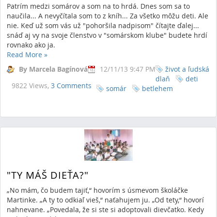
Patrím medzi somárov a som na to hrdá. Dnes som sa to
naučila... A nevyčítala som to z kníh... Za všetko môžu deti. Ale
nie. Keď už som vás už "pohoršila nadpisom" čítajte ďalej...
snáď aj vy na svoje členstvo v "somárskom klube" budete hrdí
rovnako ako ja.
Read More
»
By Marcela Bagínová
12/11/13 9:47 PM
život a ľudská
dlaň
deti
9822 Views,
3 Comments
somár
betlehem
"TY MÁŠ DIEŤA?"
„No mám, čo budem tajiť,“ hovorím s úsmevom školáčke
Martinke. „A ty to odkiaľ vieš,“ naťahujem ju. „Od tety,“ hovorí
nahnevane. „Povedala, že si ste si adoptovali dievčatko. Kedy