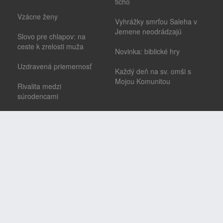
ticho
Vzácne ženy
Vyhrážky smrťou Saleha v
Jemene neodrádzajú
Slovo pre chlapov: na
ceste k zrelosti muža
Novinka: biblické hry
Uzdravená priemernosť
Každý deň na sv. omši s
Mojou Komunitou
Rivalita medzi
súrodencami