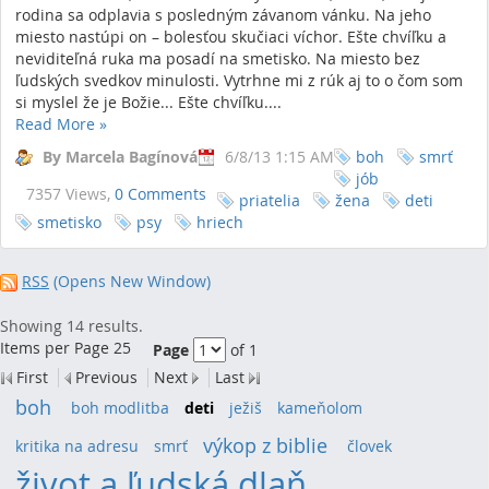
rodina sa odplavia s posledným závanom vánku. Na jeho
miesto nastúpi on – bolesťou skučiaci víchor. Ešte chvíľku a
neviditeľná ruka ma posadí na smetisko. Na miesto bez
ľudských svedkov minulosti. Vytrhne mi z rúk aj to o čom som
si myslel že je Božie... Ešte chvíľku....
Read More
»
By Marcela Bagínová
6/8/13 1:15 AM
boh
smrť
jób
7357 Views,
0 Comments
priatelia
žena
deti
smetisko
psy
hriech
RSS
(Opens New Window)
Showing 14 results.
Items per Page 25
Page
of 1
First
Previous
Next
Last
boh
(24)
boh modlitba
(7)
deti
(14)
ježiš
(9)
kameňolom
(7)
výkop z biblie
(20)
kritika na adresu
(9)
smrť
(11)
človek
(8)
život a ľudská dlaň
(78)