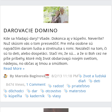
DAROVACIE DOMINO
Kde sa hľadajú dary? Všade. Dokonca aj v kúpeľni. Neveríte?
Nuž skúsim vás o tom presvedčiť. Pre mňa osobne sú
najväčším darom ľudia a stretnutia s nimi. Nezáleží na tom, či
sú to deti, alebo dospeláci. Stačí mi, že sú... a že si Boh cez ne
píše príbehy, ktoré môj život obdarúvajú novým svetlom,
nádejou, no občas aj tmou a smútkom.
Read More
»
By Marcela Bagínová
8/2/13 11:18 PM
život a ľudská
dlaň
deti
8474 Views,
1 Comment
radosť
priateľstvo
dôchodci
dar
otcovstvo
materstvo
kúpeľňa
kaderník
vlasy