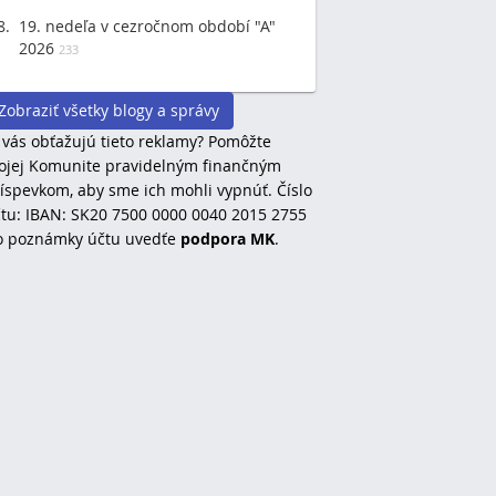
19. nedeľa v cezročnom období "A"
2026
233
Zobraziť všetky blogy a správy
 vás obťažujú tieto reklamy? Pomôžte
jej Komunite pravidelným finančným
íspevkom, aby sme ich mohli vypnúť. Číslo
tu: IBAN: SK20 7500 0000 0040 2015 2755
o poznámky účtu uvedťe
podpora MK
.