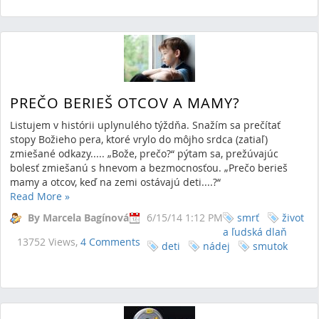
PREČO BERIEŠ OTCOV A MAMY?
Listujem v histórii uplynulého týždňa. Snažím sa prečítať
stopy Božieho pera, ktoré vrylo do môjho srdca (zatiaľ)
zmiešané odkazy..... „Bože, prečo?“ pýtam sa, prežúvajúc
bolesť zmiešanú s hnevom a bezmocnosťou. „Prečo berieš
mamy a otcov, keď na zemi ostávajú deti....?“
Read More
»
By Marcela Bagínová
6/15/14 1:12 PM
smrť
život
a ľudská dlaň
13752 Views,
4 Comments
deti
nádej
smutok