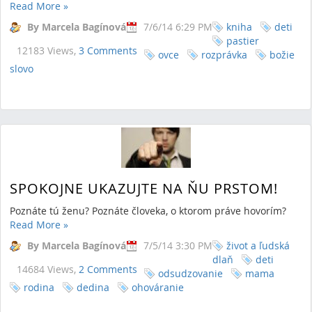
Read More
»
By Marcela Bagínová
7/6/14 6:29 PM
kniha
deti
pastier
12183 Views,
3 Comments
ovce
rozprávka
božie
slovo
SPOKOJNE UKAZUJTE NA ŇU PRSTOM!
Poznáte tú ženu? Poznáte človeka, o ktorom práve hovorím?
Read More
»
By Marcela Bagínová
7/5/14 3:30 PM
život a ľudská
dlaň
deti
14684 Views,
2 Comments
odsudzovanie
mama
rodina
dedina
ohováranie