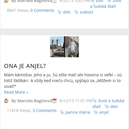
By Marcela Bagínová
9/22/13 3:45 PM
boh
život
a ľudská dlaň
8941 Views,
0 Comments
deti
svätosť
ONA JE ANJEL?
Mám kámošov. Jeho a ju. Sú ešte malí ale hovoria si veľkí – sú
totiž škôlkári. A vždy keď niečo chcú, spýtajú sa „Môžem si to
vziať?“
Read More
»
By Marcela Bagínová
9/12/13 11:07 PM
život a ľudská
dlaň
deti
11818 Views,
3 Comments
panna mária
anjel