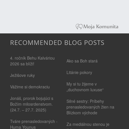
RECOMMENDED BLOG POSTS
4. ročník Behu Kalváriou
Ako sa Boh stará
2026 sa blíži!
Litánie pokory
Ježišove ruky
My si tu žijeme v
Vážime si demokraciu
„duchovnom luxuse“
Jonáš, prorok bojujúci s
Silné sestry: Príbehy
Božím milosrdenstvom.
prenasledovaných žien na
(24.7. – 27.7. 2025)
Blízkom východe
Tváre prenasledovaných -
Za mediálnou stenou je
Huma Younus