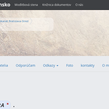
ensko
Modlitbová stena
Knižnica dokumentov
O nás
ekanát Bratislava-Stred
atelia
Odporúčam
Odkazy
Foto
kontakty
O m
RA
.