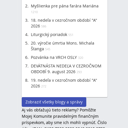
Myšlienka pre pána farára Mariána
1210
18. nedeľa v cezročnom období "A"
2026
586
Liturgický poriadok
551
20. výročie úmrtia Mons. Michala
Štanga
545
Pozvánka na VRCH OSLY
320
DEVÄTNÁSTA NEDEĽA V CEZROČNOM
OBDOBÍ 9. august 2026
293
19. nedeľa v cezročnom období "A"
2026
272
Zobraziť všetky blogy a správy
Aj vás obťažujú tieto reklamy? Pomôžte
Mojej Komunite pravidelným finančným
príspevkom, aby sme ich mohli vypnúť. Číslo