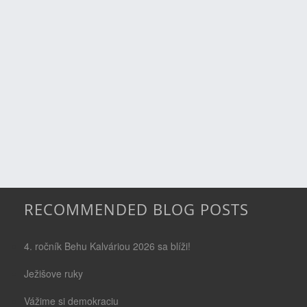
RECOMMENDED BLOG POSTS
4. ročník Behu Kalváriou 2026 sa blíži!
Ježišove ruky
Vážime si demokraciu