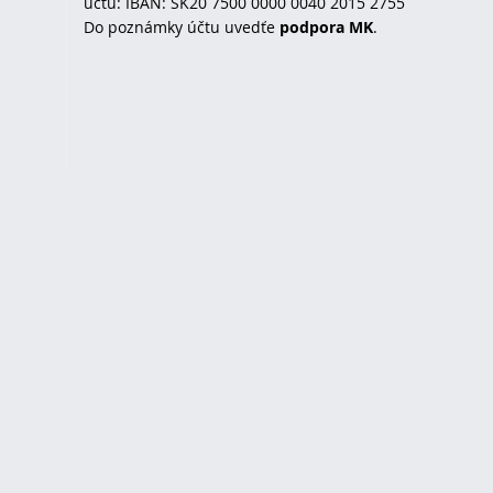
účtu: IBAN: SK20 7500 0000 0040 2015 2755
Do poznámky účtu uvedťe
podpora MK
.