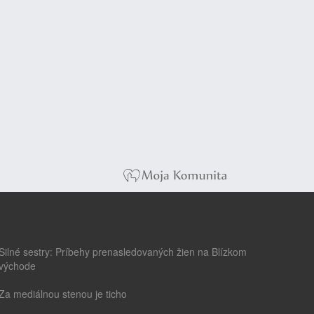
Silné sestry: Príbehy prenasledovaných žien na Blízkom
východe
Za mediálnou stenou je ticho