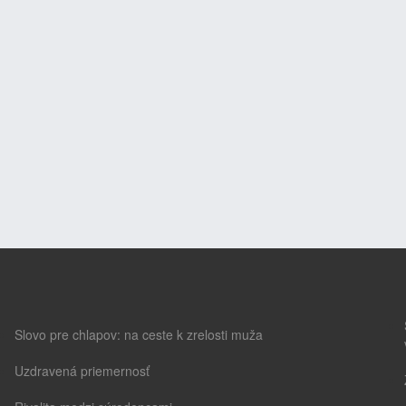
Slovo pre chlapov: na ceste k zrelosti muža
Uzdravená priemernosť