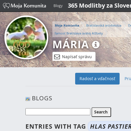
365 Modlitby za Slov
Blogy
Moja Komunita
Bratislavská arcidiecéza
D
farnosť Bratislava-svätej Alžbety
MÁRIA
Napísať správu
Radosť a vďačnosť
Pri
BLOGS
ENTRIES WITH TAG
HLAS PASTIE