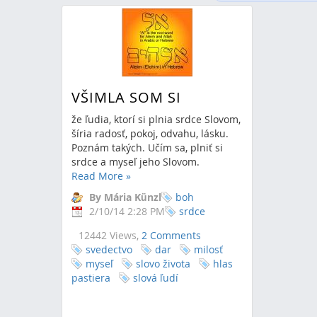
VŠIMLA SOM SI
že ľudia, ktorí si plnia srdce Slovom,
šíria radosť, pokoj, odvahu, lásku.
Poznám takých. Učím sa, plniť si
srdce a myseľ jeho Slovom.
Read More
»
By Mária Künzl
boh
2/10/14 2:28 PM
srdce
12442 Views,
2 Comments
svedectvo
dar
milosť
myseľ
slovo života
hlas
pastiera
slová ľudí
RSS
(Opens New Window)