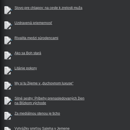
Slovo pre chlapov: na ceste k zrelosti muža
Uzdravená priemernosť
Rivalita medzi súrodencami
Ako sa Boh stará
Litánie pokory
My si tu žijeme v „duchovnom luxuse“
Silné sestry: Príbehy prenasledovaných žien
na Blízkom východe
Za mediálnou stenou je ticho
Vyhrážky smrťou Saleha v Jemene