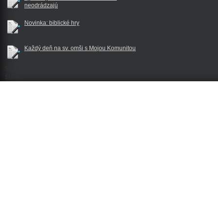
neodrádzajú
Novinka: biblické hry
Každý deň na sv. omši s Mojou Komunitou
$reklama
$footer