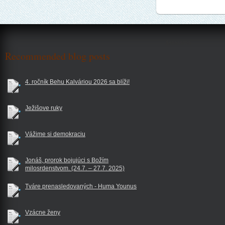
$reklama
Recommended blog posts
4. ročník Behu Kalváriou 2026 sa blíži!
Ježišove ruky
Vážime si demokraciu
Jonáš, prorok bojujúci s Božím
milosrdenstvom. (24.7. – 27.7. 2025)
Tváre prenasledovaných - Huma Younus
Vzácne ženy