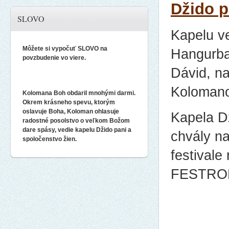
Džido 
SLOVO
Kapelu v
Môžete si vypočuť SLOVO na
Hangurba
povzbudenie vo viere.
Dávid, na
Kolomano
Kolomana Boh obdaril mnohými darmi.
Okrem krásneho spevu, ktorým
oslavuje Boha, Koloman ohlasuje
Kapela Dž
radostné posolstvo o veľkom Božom
dare spásy, vedie kapelu Džido pani a
chvály na
spoločenstvo žien.
festivale
FESTRO