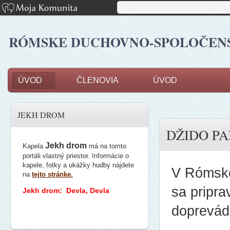
RÓMSKE DUCHOVNO-SPOLOČENSK
ÚVOD
ČLENOVIA
ÚVOD
JEKH DROM
DŽIDO PA
Jekh drom
Kapela
má na tomto
portáli vlastný priestor. Informácie o
kapele, fotky a ukážky hudby nájdete
V Rómsko
na
tejto stránke.
sa pripra
Jekh drom: Devla, Devla
doprevádz